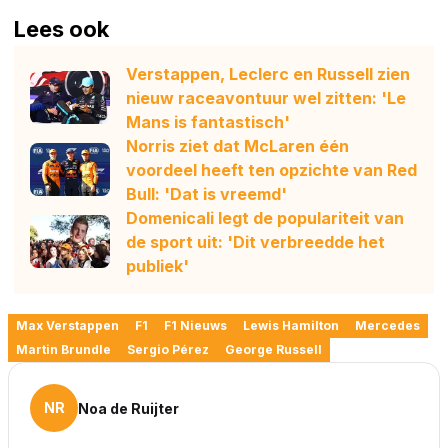
Lees ook
Verstappen, Leclerc en Russell zien
nieuw raceavontuur wel zitten: 'Le
Mans is fantastisch'
Norris ziet dat McLaren één
voordeel heeft ten opzichte van Red
Bull: 'Dat is vreemd'
Domenicali legt de populariteit van
de sport uit: 'Dit verbreedde het
publiek'
Max Verstappen
F1
F1 Nieuws
Lewis Hamilton
Mercedes
Martin Brundle
Sergio Pérez
George Russell
NR
Noa de Ruijter