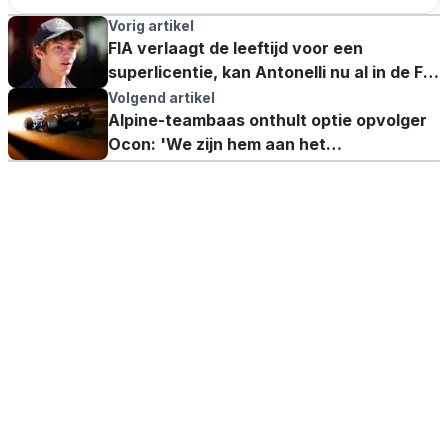
Vorig artikel
FIA verlaagt de leeftijd voor een
superlicentie, kan Antonelli nu al in de F1
rijden?
Volgend artikel
Alpine-teambaas onthult optie opvolger
Ocon: 'We zijn hem aan het
voorbereiden'