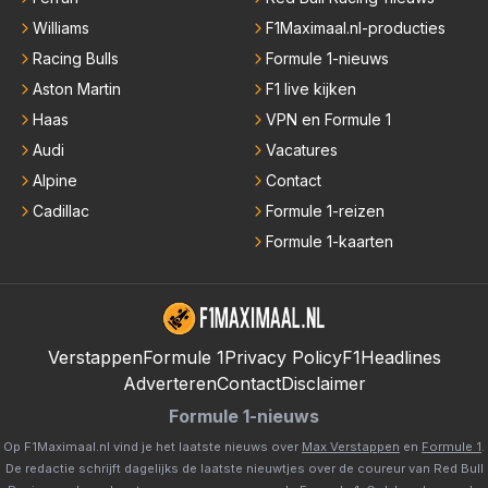
Williams
F1Maximaal.nl-producties
Racing Bulls
Formule 1-nieuws
Aston Martin
F1 live kijken
Haas
VPN en Formule 1
Audi
Vacatures
Alpine
Contact
Cadillac
Formule 1-reizen
Formule 1-kaarten
Verstappen
Formule 1
Privacy Policy
F1Headlines
Adverteren
Contact
Disclaimer
Formule 1-nieuws
Op F1Maximaal.nl vind je het laatste nieuws over
Max Verstappen
en
Formule 1
.
De redactie schrijft dagelijks de laatste nieuwtjes over de coureur van Red Bull