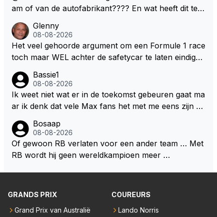
nnen en jongens verdeeld worden. Als deze auto's g
am of van de autofabrikant???? En wat heeft dit te
ebouwd worden zie ik Max het nog wel langer volho
maken met de prestaties van Newey???? En is Herb
Glenny
uden dan dat hij op dit moment beweerd. Dan kan hij
ert nu de spindoctor van newey geworden?? Eerlijk
08-08-2026
zijn talenten en uitzonderlijke klasse laten zien en he
gezegd snap ik de de kop én het artikel niet echt.
Het veel gehoorde argument om een Formule 1 race
eft daar enorm veel lol aan.
toch maar WEL achter de safetycar te laten eindigen
en aldus niet te kiezen voor een stukje verlenging, is
Bassie1
dat men vreest voor een brandstof tekort. Kennelijk
08-08-2026
rijden de teams met tot op de liter afgemeten peut...
Ik weet niet wat er in de toekomst gebeuren gaat ma
ar ik denk dat vele Max fans het met me eens zijn da
t als Max in de toekomst de F1 verlaat het super zou
Bosaap
zijn als Alonso samen met Max ergens in een vieren
08-08-2026
twings uur race samen in een team zouden zitten. D
Of gewoon RB verlaten voor een ander team … Met
eze 2 coureurs zouden een fantastisch affiche zijn v
RB wordt hij geen wereldkampioen meer …
oor elke langeafstands race.
GRANDS PRIX
COUREURS
Grand Prix van Australië
Lando Norris