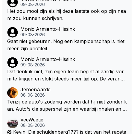
09-08-2026
Het zou mooi zijn als hij deze laatste ook op zijn naa
m zou kunnen schrijven.
Monic Armiento-Hissink
09-08-2026
Gaat niet gebeuren. Nog een kampioenschap is niet
meer zijn priotiteit.
Monic Armiento-Hissink
09-08-2026
Dat denk ik niet, zijn eigen team begint al aardig vor
m te krijgen en slokt steeds meer tijd op. De verande
ringen die de komende twee jaar door gevoerd word
JeroenAarde
en zullen ben ik bang niet het gewenste effect hebb
08-08-2026
en. Mocht het wel zo zijn dan zal het 3 jaar zijn, hoo
Tenzij de auto's zodanig worden dat hij niet zonder k
guit 5 jaar maar echt niet langer. Vergeet niet, hij hee
an. Auto's die supersnel zijn en waarbij inhalen en v
ft nu een aantal races in GT3 gereden en dat heeft h
erdedigen uitdagingen zijn! Max houdt van snelheid,
VeeWeetje
em meer plezier gebracht dan de F1 op dit moment.
ronkende motoren en op de grenzen rijden van de
08-08-2026
mogelijkheden. Het ouderwetse racen waarbij de ma
@ Kevin: Die schuldenberg???? is dat van het racete