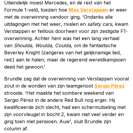
Uiteindelijk moest Mercedes, en de rest van het
Formule 1-veld, toezien hoe
Max Verstappen
er weer
met de overwinning vandoor ging. 'Ondanks alle
uitdagingen met het weer, rivalen en
safety cars
, kwam
Verstappen er feilloos doorheen voor zijn zestigste F1-
overwinning. Achter hem was het een lang verhaal
van
Shoulda, Woulda, Coulda
, om de fantastische
Beverley Knight (zangeres van het gelijknamige lied,
red.) aan te halen, maar de regerend wereldkampioen
deed het gewoon.'
Brundle zag dat de overwinning van Verstappen vooral
zout in de wonden van zijn teamgenoot
Sergio Pérez
strooide. 'Het maakte het sombere weekend van
Sergio Pérez in de andere Red Bull nog erger. Hij
kwalificeerde zich slecht, had een schermutseling met
zijn voorvleugel in bocht 2, kwam niet veel verder en
ging toen met pensioen. Auw', sluit Brundle zijn
column af.