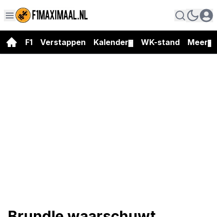
F1
Verstappen
Kalender
WK-stand
Meer
▼
▼
Brundle waarschuwt