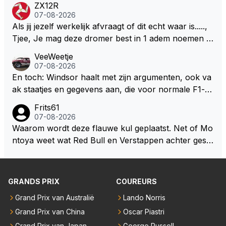
ZX12R
weet 🤮🤮
07-08-2026
Als jij jezelf werkelijk afvraagt of dit echt waar is.....,
Tjee, Je mag deze dromer best in 1 adem noemen m
et bv een Hans Christian Andersen. Enorme drang n
VeeWeetje
aar voordragen uit eigen geest. Kan mij voorstellen d
07-08-2026
at je het leuk vindt sprookjes te luisteren maar heb jij
En toch: Windsor haalt met zijn argumenten, ook va
jezelf dan ook wel eens afgevraagd of de dappere b
ak staatjes en gegevens aan, die voor normale F1-fa
oswachter werkelijk Roodkapje uit de buik van de bo
ns niet te verkrijgen of te snappen zijn. Iets met "co
Frits61
ze wolff gesneden heeft?
okies made of your own dough" 🤣
07-08-2026
Waarom wordt deze flauwe kul geplaatst. Net of Mo
ntoya weet wat Red Bull en Verstappen achter geslo
ten deuren bespreken.
GRANDS PRIX
COUREURS
Grand Prix van Australië
Lando Norris
Grand Prix van China
Oscar Piastri
Grand Prix van Japan
George Russell