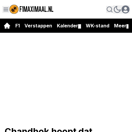
F1
Verstappen
Kalender
WK-stand
Meer
▼
▼
Chandhok hoopt dat