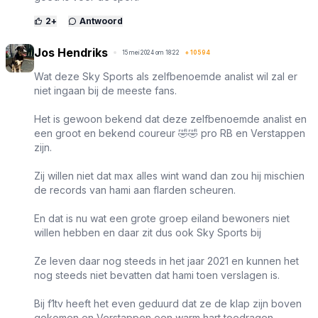
2
+
Antwoord
Jos Hendriks
15 mei 2024 om 18:22
+
10594
Wat deze Sky Sports als zelfbenoemde analist wil zal er
niet ingaan bij de meeste fans.
Het is gewoon bekend dat deze zelfbenoemde analist en
een groot en bekend coureur 🤣🤣 pro RB en Verstappen
zijn.
Zij willen niet dat max alles wint wand dan zou hij mischien
de records van hami aan flarden scheuren.
En dat is nu wat een grote groep eiland bewoners niet
willen hebben en daar zit dus ook Sky Sports bij
Ze leven daar nog steeds in het jaar 2021 en kunnen het
nog steeds niet bevatten dat hami toen verslagen is.
Bij f1tv heeft het even geduurd dat ze de klap zijn boven
gekomen en Verstappen een warm hart toedragen.