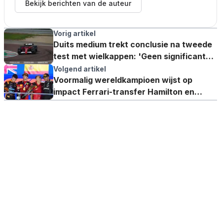
Bekijk berichten van de auteur
Vorig artikel
Duits medium trekt conclusie na tweede
test met wielkappen: 'Geen significante
progressie geboekt'
Volgend artikel
Voormalig wereldkampioen wijst op
impact Ferrari-transfer Hamilton en
maakt vergelijking met NBA