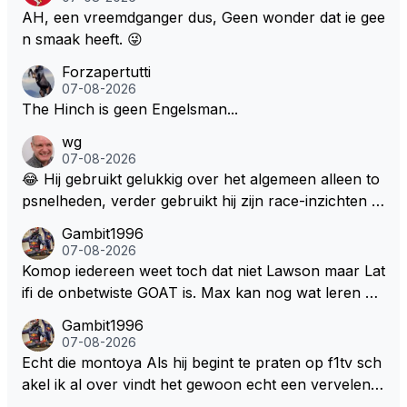
aces zijn dit leuke berichtjes
AH, een vreemdganger dus, Geen wonder dat ie gee
n smaak heeft. 😜
Forzapertutti
07-08-2026
The Hinch is geen Engelsman...
wg
07-08-2026
😂 Hij gebruikt gelukkig over het algemeen alleen to
psnelheden, verder gebruikt hij zijn race-inzichten q
ua rotatie, baangebruik, etc. Alleen snelheid in of uit
Gambit1996
een bocht zegt helemaal niets, dus wat dat betreft h
07-08-2026
eeft hij sowieso gelijk 😂.
Komop iedereen weet toch dat niet Lawson maar Lat
ifi de onbetwiste GOAT is. Max kan nog wat leren va
n hem En iedereen maar zeggen Schumacher of Ha
Gambit1996
milton, hahahaha. Latifi pakt ze allemaal met de oge
07-08-2026
n dicht met als onbetwiste nummer 2 of GOATINES
Echt die montoya Als hij begint te praten op f1tv sch
S Lawson natuurlijk 😂😂😂😂😂
akel ik al over vindt het gewoon echt een vervelend
mannetje met zijn geblaas alsof hij het allemaal wel