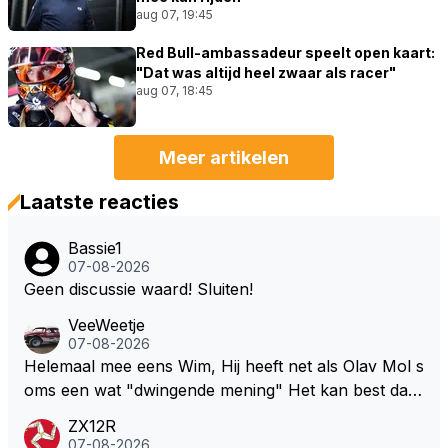
aug 07, 19:45
Red Bull-ambassadeur speelt open kaart:
"Dat was altijd heel zwaar als racer"
aug 07, 18:45
Meer artikelen
Laatste reacties
Bassie1
07-08-2026
Geen discussie waard! Sluiten!
VeeWeetje
07-08-2026
Helemaal mee eens Wim, Hij heeft net als Olav Mol s
oms een wat "dwingende mening" Het kan best dat
de fan in kwestie probeerde een vergelijkbaar gevoe
ZX12R
l bij Windsor op te roepen. Maar in een tijd zonder r
07-08-2026