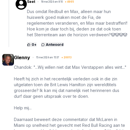
Seet
18 mei 2024 om 8:10
+
4905
Dus omdat Redbull en Max, alleen maar hun
huiswerk goed maken moet de Fia, de
regelementen veranderen, en Max maar bestraffen!!
Hoe kom je daar toch bij, deden ze dat ook toen
het Sterrenteam aan de horizon verdween?🤡🤡🤡🤡
0
+
Antwoord
Glenny
15 mei 2024 om 15:37
+
20013
Chandok: "...Wij willen niet dat Max Verstappen alles wint..."
Heeft hij zich in het recentelijk verleden ook in die zin
uitgelaten toen de Brit Lewis Hamilton zijn wereldtitels
grosseerde? Ik kan mij dat namelijk niet herinneren dus
durf daar geen uitspraak over te doen.
Help mij...
Daarnaast beweert deze commentator dat McLaren in
Miami op snelheid het gevecht met Red Bull Racing aan te