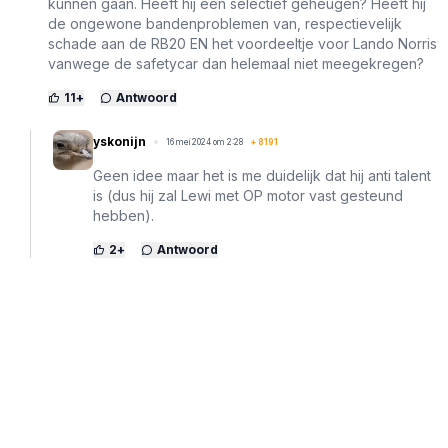
kunnen gaan. Heeft hij een selectief geheugen? Heeft hij
de ongewone bandenproblemen van, respectievelijk
schade aan de RB20 EN het voordeeltje voor Lando Norris
vanwege de safetycar dan helemaal niet meegekregen?
11
+
Antwoord
yskonijn
16 mei 2024 om 2:28
+
8191
Geen idee maar het is me duidelijk dat hij anti talent
is (dus hij zal Lewi met OP motor vast gesteund
hebben).
2
+
Antwoord