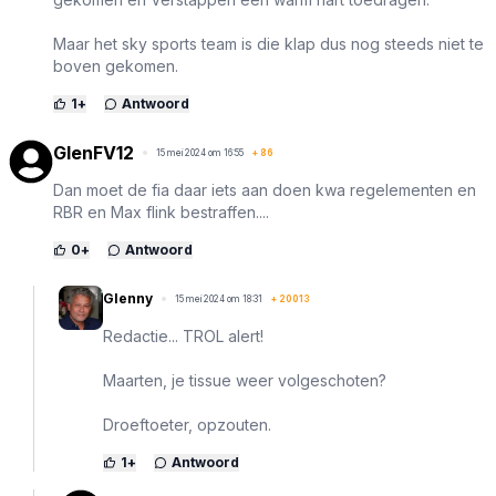
Maar het sky sports team is die klap dus nog steeds niet te
boven gekomen.
1
+
Antwoord
GlenFV12
15 mei 2024 om 16:55
+
86
Dan moet de fia daar iets aan doen kwa regelementen en
RBR en Max flink bestraffen....
0
+
Antwoord
Glenny
15 mei 2024 om 18:31
+
20013
Redactie... TROL alert!
Maarten, je tissue weer volgeschoten?
Droeftoeter, opzouten.
1
+
Antwoord