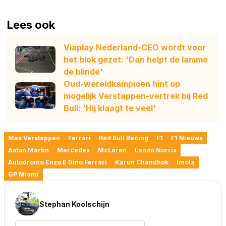
Lees ook
Viaplay Nederland-CEO wordt voor
het blok gezet: 'Dan helpt de lamme
de blinde'
Oud-wereldkampioen hint op
mogelijk Verstappen-vertrek bij Red
Bull: 'Hij klaagt te veel'
Max Verstappen
Ferrari
Red Bull Racing
F1
F1 Nieuws
Aston Martin
Mercedes
McLaren
Lando Norris
Autodromo Enzo E Dino Ferrari
Karun Chandhok
Imola
GP Miami
Stephan Koolschijn