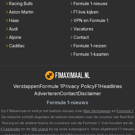
Racing Bulls
Formule 1-nieuws
Aston Martin
F1 live kijken
Haas
VPN en Formule 1
Audi
Vacatures
Alpine
Contact
Cadillac
Formule 1-reizen
Formule 1-kaarten
Verstappen
Formule 1
Privacy Policy
F1Headlines
Adverteren
Contact
Disclaimer
Formule 1-nieuws
Op F1Maximaal.nl vind je het laatste nieuws over
Max Verstappen
en
Formule 1
.
De redactie schrijft dagelijks de laatste nieuwtjes over de coureur van Red Bull
Racing en de andere teams en coureurs van de Formule 1. Ook houden we de
F1-kalender
en de
WK-stand
bij op onze subpagina's. Voor uitgebreid F1 nieuws
uit binnen- en buitenland moet je bij
F1Maximaal.nl
zijn. Heb je interesse om