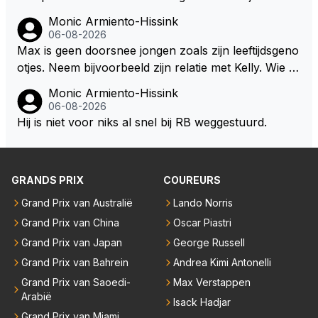
uren. Afdragen van BTW gelden en vergunningen bi
zegt daarentegen juist meer te willen, maar laat het
Monic Armiento-Hissink
j dergelijke sportievefestiviteiten MOET je dan weer
dan eigenlijk niet echt zien. ;)
06-08-2026
wel afstaan, de parasiet.
Max is geen doorsnee jongen zoals zijn leeftijdsgeno
otjes. Neem bijvoorbeeld zijn relatie met Kelly. Wie g
aat er een relatie aan met een vrouw die toch wat ja
Monic Armiento-Hissink
artjes ouder is en al een kleine heeft van een voorm
06-08-2026
alig RB-lid op de leeftijd van 23 jaar? Hij doet dingen
Hij is niet voor niks al snel bij RB weggestuurd.
die leeftijdsgenootjes niet doen en blijft toch heel gew
oon. Ieder jaar is er in Hongarije een uitje voor zijn t
eam. Op 28-jarige leeftijd is hij al eigenaar van een su
GRANDS PRIX
COUREURS
ccesvol raceteam. Hij is niet alleen speciaal in de aut
o maar ook daarbuiten.
Grand Prix van Australië
Lando Norris
Grand Prix van China
Oscar Piastri
Grand Prix van Japan
George Russell
Grand Prix van Bahrein
Andrea Kimi Antonelli
Grand Prix van Saoedi-
Max Verstappen
Arabië
Isack Hadjar
Grand Prix van Miami