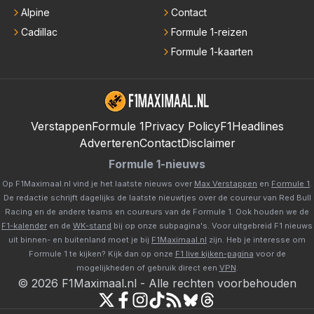
Alpine
Contact
Cadillac
Formule 1-reizen
Formule 1-kaarten
Verstappen
Formule 1
Privacy Policy
F1Headlines
Adverteren
Contact
Disclaimer
Formule 1-nieuws
Op F1Maximaal.nl vind je het laatste nieuws over
Max Verstappen
en
Formule 1
.
De redactie schrijft dagelijks de laatste nieuwtjes over de coureur van Red Bull
Racing en de andere teams en coureurs van de Formule 1. Ook houden we de
F1-kalender
en de
WK-stand
bij op onze subpagina's. Voor uitgebreid F1 nieuws
uit binnen- en buitenland moet je bij
F1Maximaal.nl
zijn. Heb je interesse om
Formule 1 te kijken? Kijk dan op onze
F1 live kijken-pagina
voor de
mogelijkheden of gebruik direct een
VPN
.
©
2026
F1Maximaal.nl
-
Alle rechten voorbehouden