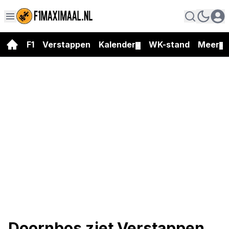
F1
Verstappen
Kalender
WK-stand
Meer
▼
▼
Doornbos ziet Verstappen