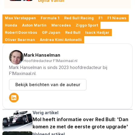
bijna vanaf'
Max Verstappen
Formule 1
Red Bull Racing
F1
F1 Nieuws
Honda
Aston Martin
Mercedes
Ziggo Sport
Robert Doornbos
GP Japan
Red Bull
Isack Hadjar
Oliver Bearman
Andrea Kimi Antonelli
Mark Hanselman
Hoofdredacteur F1Maximaal.nl
Mark Hanselman is sinds 2023 hoofdredacteur bij
F1Maximaal.nl.
Bekijk berichten van de auteur
Vorig artikel
Mol heeft informatie over Red Bull: 'Dan
komen ze met de eerste grote upgrade'
Volgend artikel