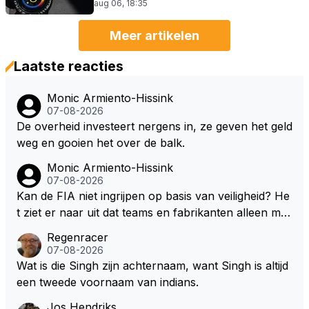
aug 06, 18:35
Meer artikelen
Laatste reacties
Monic Armiento-Hissink
07-08-2026
De overheid investeert nergens in, ze geven het geld
weg en gooien het over de balk.
Monic Armiento-Hissink
07-08-2026
Kan de FIA niet ingrijpen op basis van veiligheid? He
t ziet er naar uit dat teams en fabrikanten alleen ma
ar naar hun eigen belang kijken en de veiligheid van
Regenracer
hun coureurs op de laatste plaats komt. Eigenlijk he
07-08-2026
bben coureurs maar weinig te vertellen over hun ve
Wat is die Singh zijn achternaam, want Singh is altijd
iligheid, er wordt toch niet naar ze geluisterd.
een tweede voornaam van indians.
Jos Hendriks