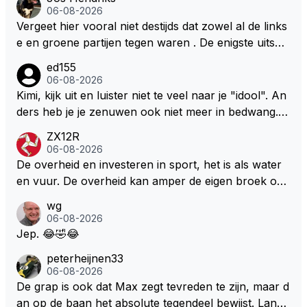
06-08-2026
Vergeet hier vooral niet destijds dat zowel al de links
e en groene partijen tegen waren . De enigste uitspr
aak van een groenlinkse daarnaast bouw er een dak
ed155
over dan kunnen ze hun eigen uitlaat gassen inade
06-08-2026
men maar niet wetende was dat de F1 motor schone
Kimi, kijk uit en luister niet te veel naar je "idool". An
r is dan een normale auto. Dus denk echt niet dat de
ders heb je je zenuwen ook niet meer in bedwang. Zi
ze groene/wollen regering hier de F1 talenten of kar
e Bezechi, Di Antonio.. misschien anders tegen Max/
ZX12R
ters zullen steunen laat staan om een euro in het cir
Marquez/Jos ? Veel gezelliger
06-08-2026
cuit Zandvoort te steken
De overheid en investeren in sport, het is als water
en vuur. De overheid kan amper de eigen broek oph
ouden. De Staat steelt liever, liefst van eigen burger
wg
s. Je kunt de Staat het best vergelijken met de sherif
06-08-2026
f van Nottinghem (Robin Hood) welk achter de bom
Jep. 😂🤣😂
en verscholen de argeloze burger opwacht om he
peterheijnen33
m/haar van zijn laatste zuurverdiende stuiver te ber
06-08-2026
oven. De Staat heeft nooit ooit maar een stuiver in Z
De grap is ook dat Max zegt tevreden te zijn, maar d
andvoort willen investeren en dat zal ook nooit gebe
an op de baan het absolute tegendeel bewijst. Lando