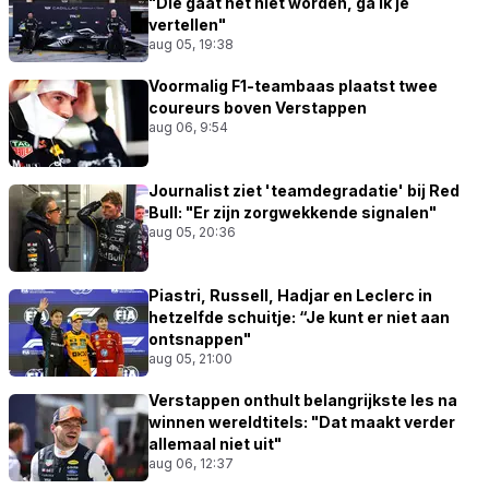
"Die gaat het niet worden, ga ik je
vertellen"
aug 05, 19:38
Voormalig F1-teambaas plaatst twee
coureurs boven Verstappen
aug 06, 9:54
Journalist ziet 'teamdegradatie' bij Red
Bull: "Er zijn zorgwekkende signalen"
aug 05, 20:36
Piastri, Russell, Hadjar en Leclerc in
hetzelfde schuitje: “Je kunt er niet aan
ontsnappen"
aug 05, 21:00
Verstappen onthult belangrijkste les na
winnen wereldtitels: "Dat maakt verder
allemaal niet uit"
aug 06, 12:37