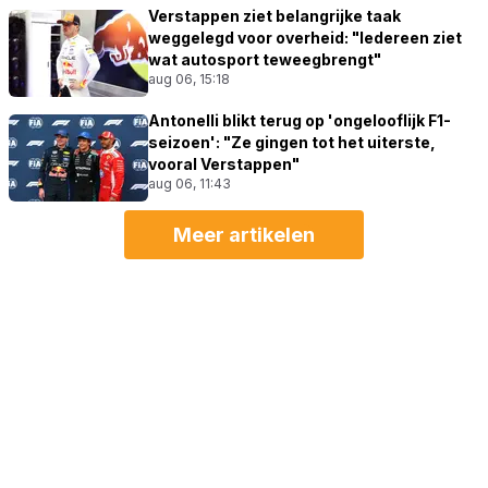
Verstappen ziet belangrijke taak
weggelegd voor overheid: "Iedereen ziet
wat autosport teweegbrengt"
aug 06, 15:18
Antonelli blikt terug op 'ongelooflijk F1-
seizoen': "Ze gingen tot het uiterste,
vooral Verstappen"
aug 06, 11:43
Meer artikelen