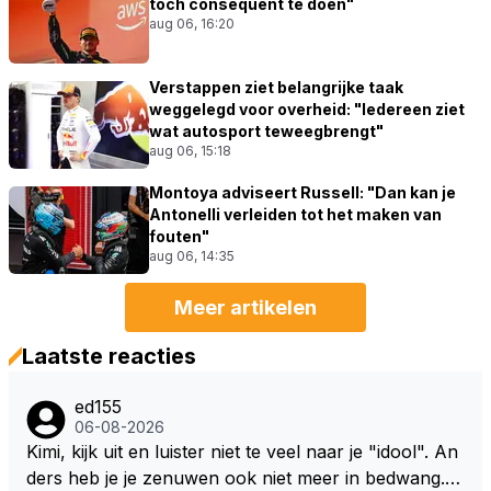
toch consequent te doen"
aug 06, 16:20
Verstappen ziet belangrijke taak
weggelegd voor overheid: "Iedereen ziet
wat autosport teweegbrengt"
aug 06, 15:18
Montoya adviseert Russell: "Dan kan je
Antonelli verleiden tot het maken van
fouten"
aug 06, 14:35
Meer artikelen
Laatste reacties
ed155
06-08-2026
Kimi, kijk uit en luister niet te veel naar je "idool". An
ders heb je je zenuwen ook niet meer in bedwang. Zi