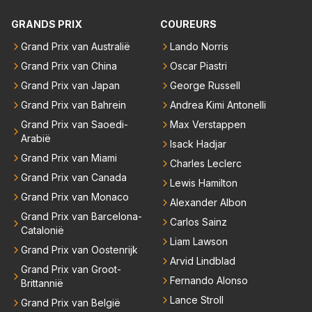
dt goed, begrijp mij goed, maar heeft ook het beste
binnen RB gewerkt en zijn voor Max geen vreemde
021 zei hij al direct dat hij had bereikt wat hij altijd al g
materiaal .. Het kan en mag nooit zo zijn dat hij qua r
GRANDS PRIX
COUREURS
n meer. Ook andere teams verliezen mensen. Er wo
raag wilde. Max was tevreden, de rest is bonus. Iets
ijden hoger ingeschaald wordt dan Lewis en Max .. D
rdt teveel drama van gemaakt.
dergelijks heb ik bijvoorbeeld Lando Norris nog niet
Grand Prix van Australië
Lando Norris
an begrijpt je het echt niet en doe je Lewis en Max to
horen zeggen. Eigenlijk nog geen enkele andere cou
Grand Prix van China
Oscar Piastri
ch echt te kort ..
reur...
Grand Prix van Japan
George Russell
Grand Prix van Bahrein
Andrea Kimi Antonelli
Grand Prix van Saoedi-
Max Verstappen
Arabië
Isack Hadjar
Grand Prix van Miami
Charles Leclerc
Grand Prix van Canada
Lewis Hamilton
Grand Prix van Monaco
Alexander Albon
Grand Prix van Barcelona-
Carlos Sainz
Catalonië
Liam Lawson
Grand Prix van Oostenrijk
Arvid Lindblad
Grand Prix van Groot-
Fernando Alonso
Brittannië
Lance Stroll
Grand Prix van België