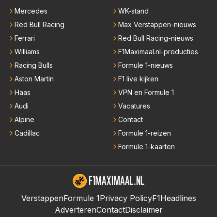
Mercedes
WK-stand
Red Bull Racing
Max Verstappen-nieuws
Ferrari
Red Bull Racing-nieuws
Williams
F1Maximaal.nl-producties
Racing Bulls
Formule 1-nieuws
Aston Martin
F1 live kijken
Haas
VPN en Formule 1
Audi
Vacatures
Alpine
Contact
Cadillac
Formule 1-reizen
Formule 1-kaarten
Verstappen
Formule 1
Privacy Policy
F1Headlines
Adverteren
Contact
Disclaimer