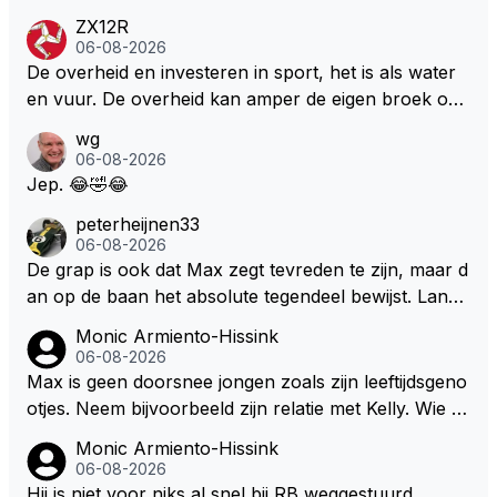
e Bezechi, Di Antonio.. misschien anders tegen Max/
ZX12R
Marquez/Jos ? Veel gezelliger
06-08-2026
De overheid en investeren in sport, het is als water
en vuur. De overheid kan amper de eigen broek oph
ouden. De Staat steelt liever, liefst van eigen burger
wg
s. Je kunt de Staat het best vergelijken met de sherif
06-08-2026
f van Nottinghem (Robin Hood) welk achter de bom
Jep. 😂🤣😂
en verscholen de argeloze burger opwacht om he
peterheijnen33
m/haar van zijn laatste zuurverdiende stuiver te ber
06-08-2026
oven. De Staat heeft nooit ooit maar een stuiver in Z
De grap is ook dat Max zegt tevreden te zijn, maar d
andvoort willen investeren en dat zal ook nooit gebe
an op de baan het absolute tegendeel bewijst. Lando
uren. Afdragen van BTW gelden en vergunningen bi
zegt daarentegen juist meer te willen, maar laat het
Monic Armiento-Hissink
j dergelijke sportievefestiviteiten MOET je dan weer
dan eigenlijk niet echt zien. ;)
06-08-2026
wel afstaan, de parasiet.
Max is geen doorsnee jongen zoals zijn leeftijdsgeno
otjes. Neem bijvoorbeeld zijn relatie met Kelly. Wie g
aat er een relatie aan met een vrouw die toch wat ja
Monic Armiento-Hissink
artjes ouder is en al een kleine heeft van een voorm
06-08-2026
alig RB-lid op de leeftijd van 23 jaar? Hij doet dingen
Hij is niet voor niks al snel bij RB weggestuurd.