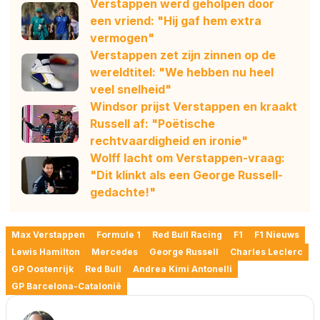
Verstappen werd geholpen door
een vriend: "Hij gaf hem extra
vermogen"
Verstappen zet zijn zinnen op de
wereldtitel: "We hebben nu heel
veel snelheid"
Windsor prijst Verstappen en kraakt
Russell af: "Poëtische
rechtvaardigheid en ironie"
Wolff lacht om Verstappen-vraag:
"Dit klinkt als een George Russell-
gedachte!"
Max Verstappen
Formule 1
Red Bull Racing
F1
F1 Nieuws
Lewis Hamilton
Mercedes
George Russell
Charles Leclerc
GP Oostenrijk
Red Bull
Andrea Kimi Antonelli
GP Barcelona-Catalonië