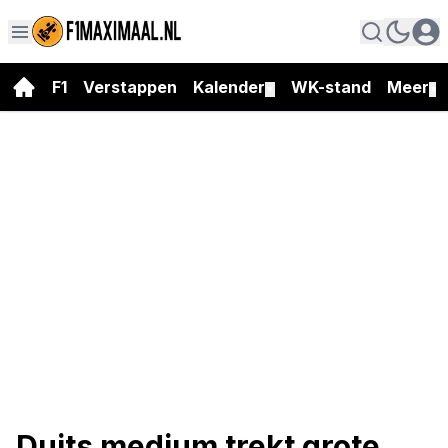
F1
Verstappen
Kalender
WK-stand
Meer
▼
▼
Duits medium trekt grote