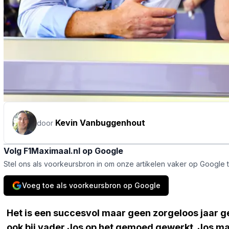
Kevin Vanbuggenhout
door
Volg F1Maximaal.nl op Google
Stel ons als voorkeursbron in om onze artikelen vaker op Google 
Voeg toe als voorkeursbron op Google
Het is een succesvol maar geen zorgeloos jaar 
ook bij vader Jos op het gemoed gewerkt. Jos m