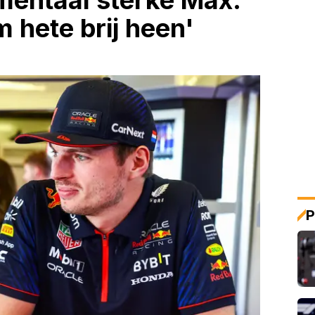
mentaal sterke Max:
 hete brij heen'
P