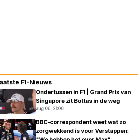
aatste F1-Nieuws
Ondertussen in F1 | Grand Prix van
Singapore zit Bottas in de weg
aug 06, 21:00
BBC-correspondent weet wat zo
zorgwekkend is voor Verstappen:
"We hebben het over Max"