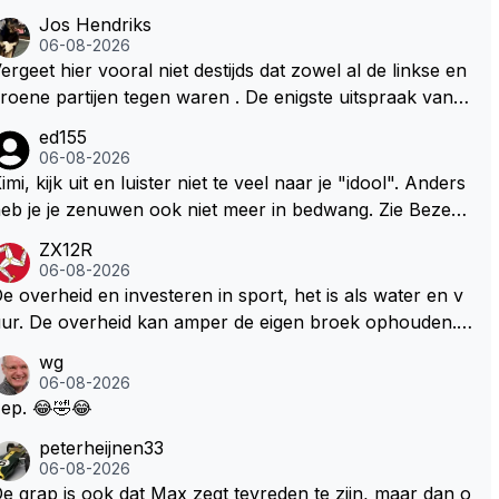
Jos Hendriks
06-08-2026
ergeet hier vooral niet destijds dat zowel al de linkse en
roene partijen tegen waren . De enigste uitspraak van e
n groenlinkse daarnaast bouw er een dak over dan kun
ed155
en ze hun eigen uitlaat gassen inademen maar niet wet
06-08-2026
nde was dat de F1 motor schoner is dan een normale a
imi, kijk uit en luister niet te veel naar je "idool". Anders
to. Dus denk echt niet dat deze groene/wollen regering
eb je je zenuwen ook niet meer in bedwang. Zie Bezech
ier de F1 talenten of karters zullen steunen laat staan o
, Di Antonio.. misschien anders tegen Max/Marquez/Jos
ZX12R
m een euro in het circuit Zandvoort te steken
 Veel gezelliger
06-08-2026
e overheid en investeren in sport, het is als water en v
ur. De overheid kan amper de eigen broek ophouden.
e Staat steelt liever, liefst van eigen burgers. Je kunt de
wg
taat het best vergelijken met de sheriff van Nottinghem
06-08-2026
Robin Hood) welk achter de bomen verscholen de arge
ep. 😂🤣😂
oze burger opwacht om hem/haar van zijn laatste zuur
peterheijnen33
erdiende stuiver te beroven. De Staat heeft nooit ooit m
06-08-2026
ar een stuiver in Zandvoort willen investeren en dat zal
e grap is ook dat Max zegt tevreden te zijn, maar dan o