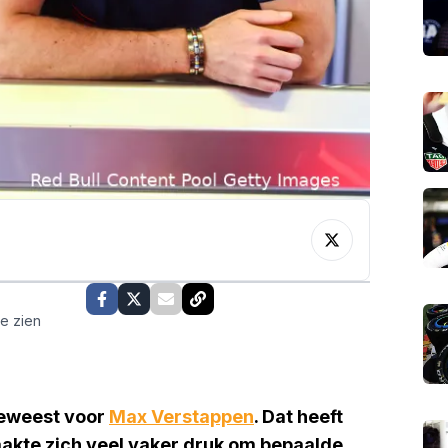
te zien
geweest voor
Max Verstappen
. Dat heeft
aakte zich veel vaker druk om bepaalde