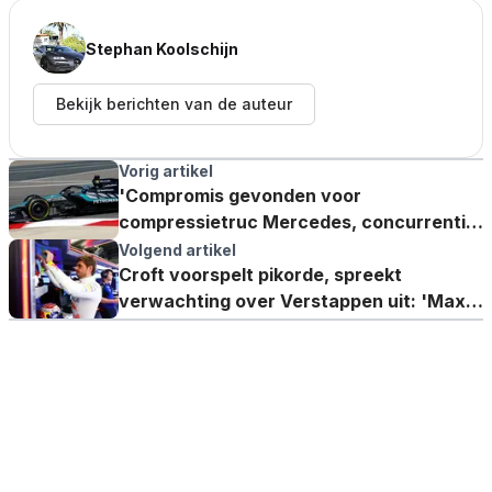
Stephan Koolschijn
Bekijk berichten van de auteur
Vorig artikel
'Compromis gevonden voor
compressietruc Mercedes, concurrentie
niet akkoord met FIA-voorstel'
Volgend artikel
Croft voorspelt pikorde, spreekt
verwachting over Verstappen uit: 'Max
kan echt het verschil maken'