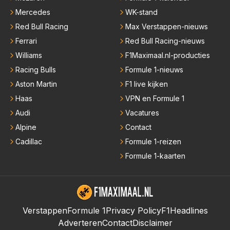
Mercedes
WK-stand
Red Bull Racing
Max Verstappen-nieuws
Ferrari
Red Bull Racing-nieuws
Williams
F1Maximaal.nl-producties
Racing Bulls
Formule 1-nieuws
Aston Martin
F1 live kijken
Haas
VPN en Formule 1
Audi
Vacatures
Alpine
Contact
Cadillac
Formule 1-reizen
Formule 1-kaarten
Verstappen
Formule 1
Privacy Policy
F1Headlines
Adverteren
Contact
Disclaimer