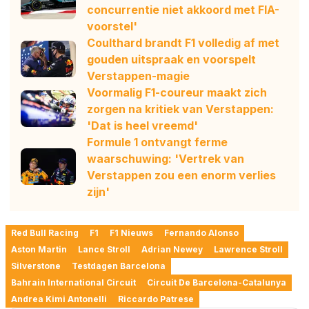
concurrentie niet akkoord met FIA-
voorstel'
Coulthard brandt F1 volledig af met
gouden uitspraak en voorspelt
Verstappen-magie
Voormalig F1-coureur maakt zich
zorgen na kritiek van Verstappen:
'Dat is heel vreemd'
Formule 1 ontvangt ferme
waarschuwing: 'Vertrek van
Verstappen zou een enorm verlies
zijn'
Red Bull Racing
F1
F1 Nieuws
Fernando Alonso
Aston Martin
Lance Stroll
Adrian Newey
Lawrence Stroll
Silverstone
Testdagen Barcelona
Bahrain International Circuit
Circuit De Barcelona-Catalunya
Andrea Kimi Antonelli
Riccardo Patrese