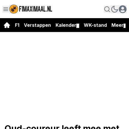
F1
Verstappen
Kalender
WK-stand
Meer
▼
▼
Oud-coureur leeft mee met