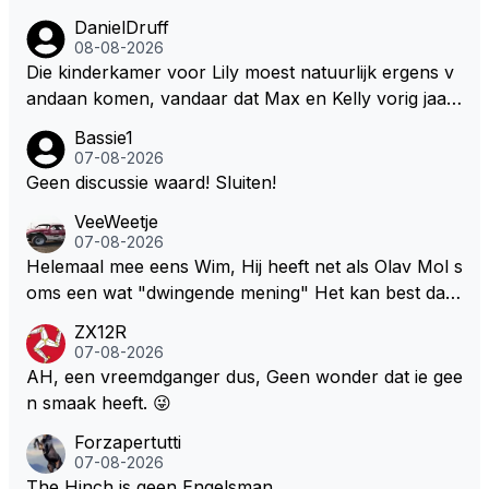
so kan onder deze nieuwe (m.n. energie) regelemen
DanielDruff
ten zelfs zijn Engineer deze auto nu besturen.
08-08-2026
Die kinderkamer voor Lily moest natuurlijk ergens v
andaan komen, vandaar dat Max en Kelly vorig jaar
een zeer exclusief appartement hebben gekocht in
Bassie1
Monaco. Naar verluid hebben ze daar zo'n 75 miljo
07-08-2026
en euro voor af mogen tikken. Wat daarbij me nog h
Geen discussie waard! Sluiten!
et meeste verbaasd is dat de gehele Nederlandse ro
VeeWeetje
ddelpers en de RTL Boulevards van deze wereld dit
07-08-2026
uitermate belangrijke nieuws volledig hebben gemist.
Helemaal mee eens Wim, Hij heeft net als Olav Mol s
oms een wat "dwingende mening" Het kan best dat
de fan in kwestie probeerde een vergelijkbaar gevoe
ZX12R
l bij Windsor op te roepen. Maar in een tijd zonder r
07-08-2026
aces zijn dit leuke berichtjes
AH, een vreemdganger dus, Geen wonder dat ie gee
n smaak heeft. 😜
Forzapertutti
07-08-2026
The Hinch is geen Engelsman...