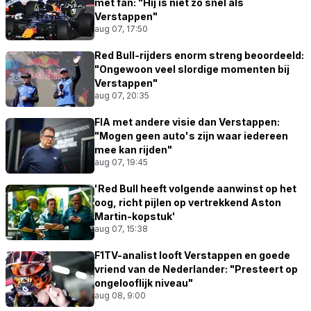
met fan: "Hij is niet zo snel als
Verstappen"
aug 07, 17:50
Red Bull-rijders enorm streng beoordeeld:
"Ongewoon veel slordige momenten bij
Verstappen"
aug 07, 20:35
FIA met andere visie dan Verstappen:
"Mogen geen auto's zijn waar iedereen
mee kan rijden"
aug 07, 19:45
'Red Bull heeft volgende aanwinst op het
oog, richt pijlen op vertrekkend Aston
Martin-kopstuk'
aug 07, 15:38
F1TV-analist looft Verstappen en goede
vriend van de Nederlander: "Presteert op
ongelooflijk niveau"
aug 08, 9:00