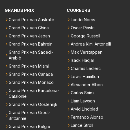
aar voordragen uit eigen geest. Kan mij voorstellen d
at je het leuk vindt sprookjes te luisteren maar heb jij
GRANDS PRIX
COUREURS
jezelf dan ook wel eens afgevraagd of de dappere b
Grand Prix van Australië
Lando Norris
oswachter werkelijk Roodkapje uit de buik van de bo
Grand Prix van China
Oscar Piastri
ze wolff gesneden heeft?
Grand Prix van Japan
George Russell
Grand Prix van Bahrein
Andrea Kimi Antonelli
Grand Prix van Saoedi-
Max Verstappen
Arabië
Isack Hadjar
Grand Prix van Miami
Charles Leclerc
Grand Prix van Canada
Lewis Hamilton
Grand Prix van Monaco
Alexander Albon
Grand Prix van Barcelona-
Carlos Sainz
Catalonië
Liam Lawson
Grand Prix van Oostenrijk
Arvid Lindblad
Grand Prix van Groot-
Fernando Alonso
Brittannië
Lance Stroll
Grand Prix van België