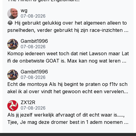
wg
07-08-2026
😂 Hij gebruikt gelukkig over het algemeen alleen to
psnelheden, verder gebruikt hij zijn race-inzichten q
ua rotatie, baangebruik, etc. Alleen snelheid in of uit
Gambit1996
een bocht zegt helemaal niets, dus wat dat betreft h
07-08-2026
eeft hij sowieso gelijk 😂.
Komop iedereen weet toch dat niet Lawson maar Lat
ifi de onbetwiste GOAT is. Max kan nog wat leren va
n hem En iedereen maar zeggen Schumacher of Ha
Gambit1996
milton, hahahaha. Latifi pakt ze allemaal met de oge
07-08-2026
n dicht met als onbetwiste nummer 2 of GOATINES
Echt die montoya Als hij begint te praten op f1tv sch
S Lawson natuurlijk 😂😂😂😂😂
akel ik al over vindt het gewoon echt een vervelend
mannetje met zijn geblaas alsof hij het allemaal wel
ZX12R
weet 🤮🤮
07-08-2026
Als jij jezelf werkelijk afvraagt of dit echt waar is.....,
Tjee, Je mag deze dromer best in 1 adem noemen m
et bv een Hans Christian Andersen. Enorme drang n