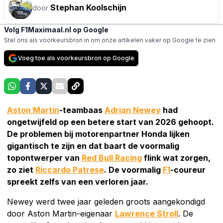
Stephan Koolschijn
door
Volg F1Maximaal.nl op Google
Stel ons als voorkeursbron in om onze artikelen vaker op Google te zien
Voeg toe als voorkeursbron op Google
Aston Martin
-teambaas
Adrian Newey
had
ongetwijfeld op een betere start van 2026 gehoopt.
De problemen bij motorenpartner Honda lijken
gigantisch te zijn en dat baart de voormalig
topontwerper van
Red Bull Racing
flink wat zorgen,
zo ziet
Riccardo Patrese
. De voormalig
F1
-coureur
spreekt zelfs van een verloren jaar.
Newey werd twee jaar geleden groots aangekondigd
door Aston Martin-eigenaar
Lawrence Stroll
. De