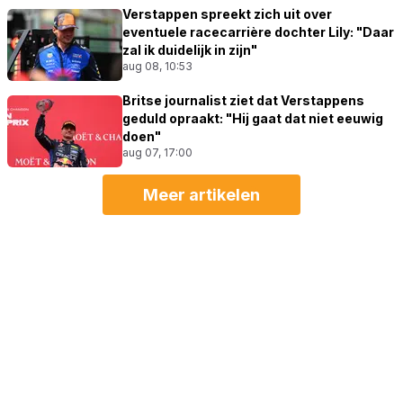
Verstappen spreekt zich uit over
eventuele racecarrière dochter Lily: "Daar
zal ik duidelijk in zijn"
aug 08, 10:53
Britse journalist ziet dat Verstappens
geduld opraakt: "Hij gaat dat niet eeuwig
doen"
aug 07, 17:00
Meer artikelen