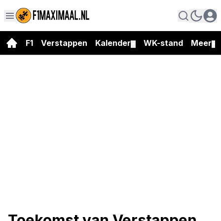
F1
Verstappen
Kalender
WK-stand
Meer
▼
▼
Toekomst van Verstappen