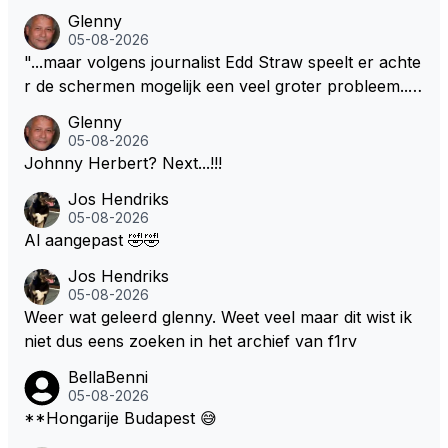
Glenny
05-08-2026
"...maar volgens journalist Edd Straw speelt er achte
r de schermen mogelijk een veel groter probleem..."
Ik weet het, ik zou er onderhand toch een beetje teg
Glenny
en moeten kunnen! Sh.t, helaas... Pfff.
05-08-2026
Johnny Herbert? Next...!!!
Jos Hendriks
05-08-2026
Al aangepast 🤣🤣
Jos Hendriks
05-08-2026
Weer wat geleerd glenny. Weet veel maar dit wist ik
niet dus eens zoeken in het archief van f1rv
BellaBenni
05-08-2026
**Hongarije Budapest 😅