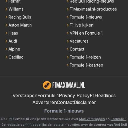
Ferrari
Red Bull Racing-nieuws
Williams
F1Maximaal.nl-producties
Racing Bulls
Formule 1-nieuws
Aston Martin
F1 live kijken
Haas
VPN en Formule 1
Audi
Vacatures
Alpine
Contact
Cadillac
Formule 1-reizen
Formule 1-kaarten
Verstappen
Formule 1
Privacy Policy
F1Headlines
Adverteren
Contact
Disclaimer
Formule 1-nieuws
Op F1Maximaal.nl vind je het laatste nieuws over
Max Verstappen
en
Formule 1
.
De redactie schrijft dagelijks de laatste nieuwtjes over de coureur van Red Bull