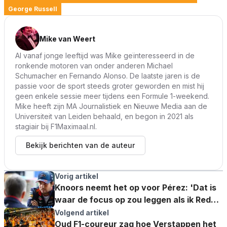
George Russell
Mike van Weert
Al vanaf jonge leeftijd was Mike geïnteresseerd in de
ronkende motoren van onder anderen Michael
Schumacher en Fernando Alonso. De laatste jaren is de
passie voor de sport steeds groter geworden en mist hij
geen enkele sessie meer tijdens een Formule 1-weekend.
Mike heeft zijn MA Journalistiek en Nieuwe Media aan de
Universiteit van Leiden behaald, en begon in 2021 als
stagiair bij F1Maximaal.nl.
Bekijk berichten van de auteur
Vorig artikel
Knoors neemt het op voor Pérez: 'Dat is
waar de focus op zou leggen als ik Red
Bull was'
Volgend artikel
Oud F1-coureur zag hoe Verstappen het