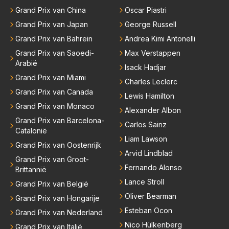
technisch mankement. Het was ook de enige keer d
Grand Prix van China
Oscar Piastri
at Markus Winkelhock een officiële Formule 1 race r
Grand Prix van Japan
George Russell
eed; hij vertrok daarna...
Grand Prix van Bahrein
Andrea Kimi Antonelli
Grand Prix van Saoedi-
Max Verstappen
Arabië
Isack Hadjar
Grand Prix van Miami
Charles Leclerc
Grand Prix van Canada
Lewis Hamilton
Grand Prix van Monaco
Alexander Albon
Grand Prix van Barcelona-
Carlos Sainz
Catalonië
Liam Lawson
Grand Prix van Oostenrijk
Arvid Lindblad
Grand Prix van Groot-
Fernando Alonso
Brittannië
Lance Stroll
Grand Prix van België
Oliver Bearman
Grand Prix van Hongarije
Esteban Ocon
Grand Prix van Nederland
Nico Hülkenberg
Grand Prix van Italië