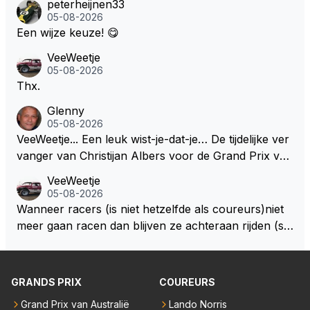
peterheijnen33
05-08-2026
Een wijze keuze! 😋
VeeWeetje
05-08-2026
Thx.
Glenny
05-08-2026
VeeWeetje... Een leuk wist-je-dat-je… De tijdelijke ver
vanger van Christijan Albers voor de Grand Prix van
Europa op de Nürburgring in 2007 was testrijder Ma
VeeWeetje
rkus Winkelhock. Vanaf de race daarna werd het st
05-08-2026
oeltje definitief overgenomen door Sakon Yamamot
Wanneer racers (is niet hetzelfde als coureurs)niet
o. Na 2 rondes gokte Markus Winkelhock goed (hij k
meer gaan racen dan blijven ze achteraan rijden (so
oos regenbanden) en reed zelfs 6 ronden aan kop.
ms met een tankslang), en worden ze chagrijnige F1
Dat was ook de enige keer dat een Spyker ooit aan
analisten bij een vaag omroepbedrijf.
kop reed. Toen de rest van het veld ook regenband
GRANDS PRIX
COUREURS
en had, werd hij helaas aan alle kanten door iederee
n achterhaald. Hij moest later opgeven vanwege een
Grand Prix van Australië
Lando Norris