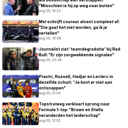
"Misschien is hij op weg naar buiten"
aug 05, 16:23
Mol schrijft coureur alvast compleet af:
"Die gaat het niet worden, ga ik je
vertellen"
aug 05, 19:38
Journalist ziet 'teamdegradatie' bij Red
Bull: "Er zijn zorgwekkende signalen"
aug 05, 20:36
Piastri, Russell, Hadjar en Leclerc in
dezelfde schuit: “Je kunt er niet aan
ontsnappen"
aug 05, 21:00
Topstrateeg verklaart sprong naar
Formule 1-top: "Brown en Stella
veranderden het leiderschap"
aug 05, 12:02