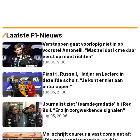
Laatste F1-Nieuws
Verstappen gaat voorlopig niet in op
voorstel Antonelli: "Max zei dat ik me daar
eerst op moet richten"
aug 06, 9:00
Piastri, Russell, Hadjar en Leclerc in
dezelfde schuit: “Je kunt er niet aan
ontsnappen"
aug 05, 21:00
Journalist ziet 'teamdegradatie' bij Red
Bull: "Er zijn zorgwekkende signalen"
aug 05, 20:36
Mol schrijft coureur alvast compleet af: