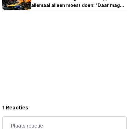
allemaal alleen moest doen: 'Daar mag
McLaren Pérez voor bedanken'
1 Reacties