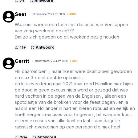
7
+
Antwoord
Seet
01 november 2024 om 18:16
+
4905
Waarom, is iedereen toch met die actie van Verstappen
van vorig weekend bezig???
Dat ze zich gewoon op dit weekend bezig houden
11
+
Antwoord
Gerrit
01 november 2024 om 18:10
+
389
Hill daarom ben jij maar 1keer wereldkampioen geworden
en max 3 x met de 4de opkomst .
en kijk even terug naar 2021 daar reed Hamilton max bijna
de dood in geen excuus niets werd er gezegd dat was
hard vechten in de ogen van de Engelsen , alleen een
spotplaatje van de brokken voor de feest dagen . en ja
max is een Hollander in hart en nieren robuust en eerlijk en
hoeft nergens excuses voor te geven , hill wanneer komt
er een excuses van jullie kant en laat staan dat jullie
racistisch overkomen op een persoon die max heet
20
+
Antwoord