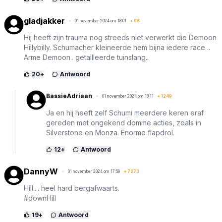
gladjakker
01 november 2024 om 18:01
+
98
Hij heeft zijn trauma nog streeds niet verwerkt die Demoon
Hillybilly. Schumacher kleineerde hem bijna iedere race ..
Arme Demoon.. getailleerde tuinslang..
20
+
Antwoord
BassieAdriaan
01 november 2024 om 18:11
+
1249
Ja en hij heeft zelf Schumi meerdere keren eraf
gereden met ongekend domme acties, zoals in
Silverstone en Monza. Enorme flapdrol.
12
+
Antwoord
DannyW
01 november 2024 om 17:59
+
7273
Hill.... heel hard bergafwaarts.
#downHill
19
+
Antwoord