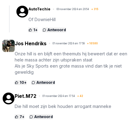
AutoTechie
03 november 2024 om 20:54
+
315
Of DownieHill
1
+
Antwoord
Jos Hendriks
01 november 2024 om 17:59
+
10580
Onze hill is en blijft een theemuts hij beweert dat er een
hele massa achter zijn uitspraken staat
Als je Sky Sports een grote massa vind dan tik je niet
geweldig
10
+
Antwoord
Piet.M72
01 november 2024 om 17:54
+
42
Die hill moet zijn bek houden arrogant manneke
7
+
Antwoord