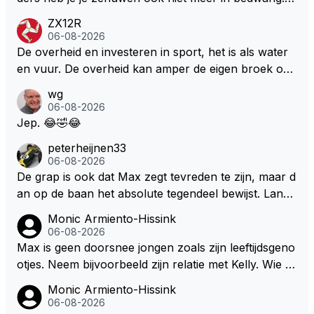
e Bezechi, Di Antonio.. misschien anders tegen Max/
ZX12R
Marquez/Jos ? Veel gezelliger
06-08-2026
De overheid en investeren in sport, het is als water
en vuur. De overheid kan amper de eigen broek oph
ouden. De Staat steelt liever, liefst van eigen burger
wg
s. Je kunt de Staat het best vergelijken met de sherif
06-08-2026
f van Nottinghem (Robin Hood) welk achter de bom
Jep. 😂🤣😂
en verscholen de argeloze burger opwacht om he
peterheijnen33
m/haar van zijn laatste zuurverdiende stuiver te ber
06-08-2026
oven. De Staat heeft nooit ooit maar een stuiver in Z
De grap is ook dat Max zegt tevreden te zijn, maar d
andvoort willen investeren en dat zal ook nooit gebe
an op de baan het absolute tegendeel bewijst. Lando
uren. Afdragen van BTW gelden en vergunningen bi
zegt daarentegen juist meer te willen, maar laat het
Monic Armiento-Hissink
j dergelijke sportievefestiviteiten MOET je dan weer
dan eigenlijk niet echt zien. ;)
06-08-2026
wel afstaan, de parasiet.
Max is geen doorsnee jongen zoals zijn leeftijdsgeno
otjes. Neem bijvoorbeeld zijn relatie met Kelly. Wie g
aat er een relatie aan met een vrouw die toch wat ja
Monic Armiento-Hissink
artjes ouder is en al een kleine heeft van een voorm
06-08-2026