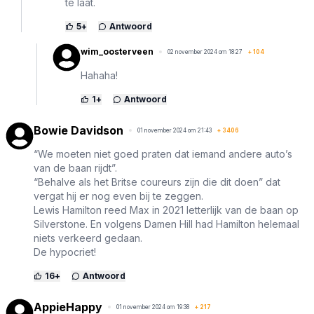
te laat.
5
+
Antwoord
wim_oosterveen
02 november 2024 om 18:27
+
104
Hahaha!
1
+
Antwoord
Bowie Davidson
01 november 2024 om 21:43
+
3406
“We moeten niet goed praten dat iemand andere auto’s
van de baan rijdt”.
“Behalve als het Britse coureurs zijn die dit doen” dat
vergat hij er nog even bij te zeggen.
Lewis Hamilton reed Max in 2021 letterlijk van de baan op
Silverstone. En volgens Damen Hill had Hamilton helemaal
niets verkeerd gedaan.
De hypocriet!
16
+
Antwoord
AppieHappy
01 november 2024 om 19:38
+
217