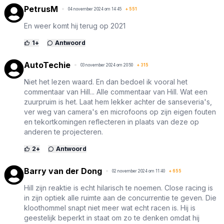
PetrusM
04 november 2024 om 14:45
+
551
En weer komt hij terug op 2021
1
+
Antwoord
AutoTechie
03 november 2024 om 20:50
+
315
Niet het lezen waard. En dan bedoel ik vooral het
commentaar van Hill... Alle commentaar van Hill. Wat een
zuurpruim is het. Laat hem lekker achter de sanseveria's,
ver weg van camera's en microfoons op zijn eigen fouten
en tekortkomingen reflecteren in plaats van deze op
anderen te projecteren.
2
+
Antwoord
Barry van der Dong
02 november 2024 om 11:40
+
655
Hill zijn reaktie is echt hilarisch te noemen. Close racing is
in zijn optiek alle ruimte aan de concurrentie te geven. Die
kloothommel snapt niet meer wat echt racen is. Hij is
geestelijk beperkt in staat om zo te denken omdat hij