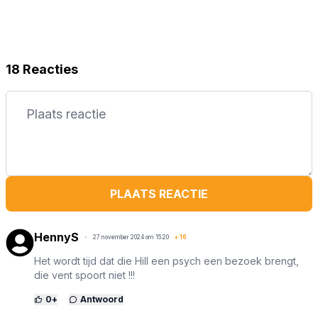
18 Reacties
PLAATS REACTIE
HennyS
27 november 2024 om 15:20
+
16
Het wordt tijd dat die Hill een psych een bezoek brengt,
die vent spoort niet !!!
0
+
Antwoord