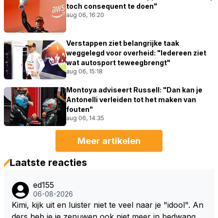
toch consequent te doen"
aug 06, 16:20
Verstappen ziet belangrijke taak
weggelegd voor overheid: "Iedereen ziet
wat autosport teweegbrengt"
aug 06, 15:18
Montoya adviseert Russell: "Dan kan je
Antonelli verleiden tot het maken van
fouten"
aug 06, 14:35
Meer artikelen
Laatste reacties
ed155
06-08-2026
Kimi, kijk uit en luister niet te veel naar je "idool". An
ders heb je je zenuwen ook niet meer in bedwang. Zi