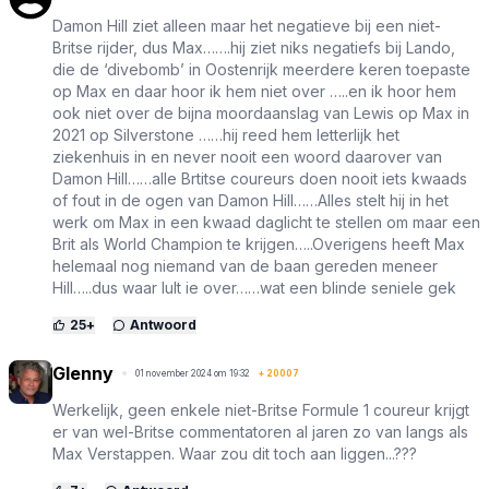
Damon Hill ziet alleen maar het negatieve bij een niet-
Britse rijder, dus Max…….hij ziet niks negatiefs bij Lando,
die de ‘divebomb’ in Oostenrijk meerdere keren toepaste
op Max en daar hoor ik hem niet over …..en ik hoor hem
ook niet over de bijna moordaanslag van Lewis op Max in
2021 op Silverstone ……hij reed hem letterlijk het
ziekenhuis in en never nooit een woord daarover van
Damon Hill……alle Brtitse coureurs doen nooit iets kwaads
of fout in de ogen van Damon Hill……Alles stelt hij in het
werk om Max in een kwaad daglicht te stellen om maar een
Brit als World Champion te krijgen…..Overigens heeft Max
helemaal nog niemand van de baan gereden meneer
Hill…..dus waar lult ie over……wat een blinde seniele gek
25
+
Antwoord
Glenny
01 november 2024 om 19:32
+
20007
Werkelijk, geen enkele niet-Britse Formule 1 coureur krijgt
er van wel-Britse commentatoren al jaren zo van langs als
Max Verstappen. Waar zou dit toch aan liggen...???