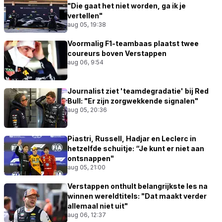
"Die gaat het niet worden, ga ik je
vertellen"
aug 05, 19:38
Voormalig F1-teambaas plaatst twee
coureurs boven Verstappen
aug 06, 9:54
Journalist ziet 'teamdegradatie' bij Red
Bull: "Er zijn zorgwekkende signalen"
aug 05, 20:36
Piastri, Russell, Hadjar en Leclerc in
hetzelfde schuitje: “Je kunt er niet aan
ontsnappen"
aug 05, 21:00
Verstappen onthult belangrijkste les na
winnen wereldtitels: "Dat maakt verder
allemaal niet uit"
aug 06, 12:37