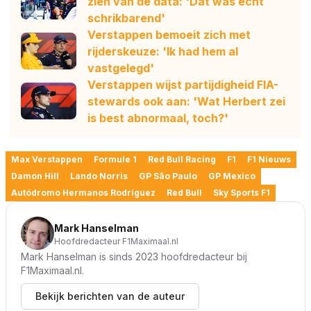
zien van de data: 'Dat was echt
schrikbarend'
Verstappen bemoeit zich met
rijderskeuze: 'Ik had hem al
vastgelegd'
Verstappen wijst partijdigheid FIA-
stewards ook aan: 'Wat Herbert zei
is best abnormaal, toch?'
Max Verstappen
Formule 1
Red Bull Racing
F1
F1 Nieuws
Damon Hill
Lando Norris
GP São Paulo
GP Mexico
Autódromo Hermanos Rodríguez
Red Bull
Sky Sports F1
Mark Hanselman
Hoofdredacteur F1Maximaal.nl
Mark Hanselman is sinds 2023 hoofdredacteur bij
F1Maximaal.nl.
Bekijk berichten van de auteur