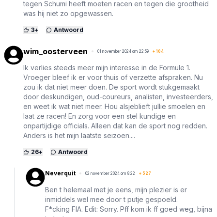
tegen Schumi heeft moeten racen en tegen die grootheid
was hij niet zo opgewassen.
3
+
Antwoord
wim_oosterveen
01 november 2024 om 22:59
+
104
Ik verlies steeds meer mijn interesse in de Formule 1.
Vroeger bleef ik er voor thuis of verzette afspraken. Nu
zou ik dat niet meer doen. De sport wordt stukgemaakt
door deskundigen, oud-coureurs, analisten, investeerders,
en weet ik wat niet meer. Hou alsjeblieft jullie smoelen en
laat ze racen! En zorg voor een stel kundige en
onpartijdige officials. Alleen dat kan de sport nog redden.
Anders is het mijn laatste seizoen....
26
+
Antwoord
Neverquit
02 november 2024 om 8:22
+
527
Ben t helemaal met je eens, mijn plezier is er
inmiddels wel mee door t putje gespoeld.
F*cking FIA. Edit: Sorry. Pff kom ik ff goed weg, bijna