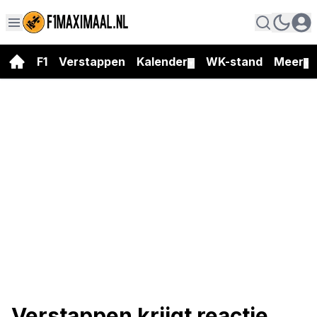
F1
Verstappen
Kalender
WK-stand
Meer
▼
▼
Verstappen krijgt reactie