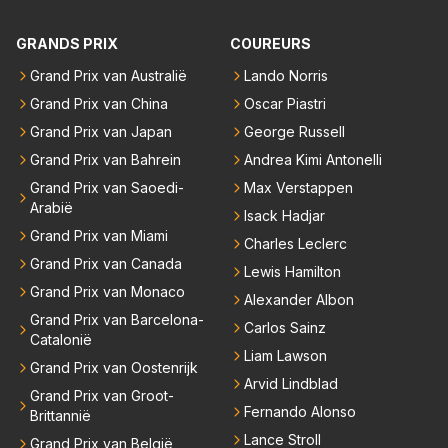
bben. Toen hij zijn eerste titel in Abu Dhabi won in 2
dt goed, begrijp mij goed, maar heeft ook het beste
binnen RB gewerkt en zijn voor Max geen vreemde
021 zei hij al direct dat hij had bereikt wat hij altijd al g
materiaal .. Het kan en mag nooit zo zijn dat hij qua r
GRANDS PRIX
COUREURS
n meer. Ook andere teams verliezen mensen. Er wo
raag wilde. Max was tevreden, de rest is bonus. Iets
ijden hoger ingeschaald wordt dan Lewis en Max .. D
rdt teveel drama van gemaakt.
dergelijks heb ik bijvoorbeeld Lando Norris nog niet
Grand Prix van Australië
Lando Norris
an begrijpt je het echt niet en doe je Lewis en Max to
horen zeggen. Eigenlijk nog geen enkele andere cou
Grand Prix van China
Oscar Piastri
ch echt te kort ..
reur...
Grand Prix van Japan
George Russell
Grand Prix van Bahrein
Andrea Kimi Antonelli
Grand Prix van Saoedi-
Max Verstappen
Arabië
Isack Hadjar
Grand Prix van Miami
Charles Leclerc
Grand Prix van Canada
Lewis Hamilton
Grand Prix van Monaco
Alexander Albon
Grand Prix van Barcelona-
Carlos Sainz
Catalonië
Liam Lawson
Grand Prix van Oostenrijk
Arvid Lindblad
Grand Prix van Groot-
Fernando Alonso
Brittannië
Lance Stroll
Grand Prix van België