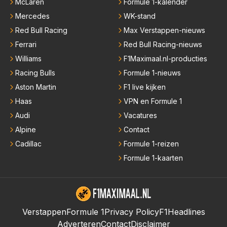
McLaren
Formule 1-kalender
Mercedes
WK-stand
Red Bull Racing
Max Verstappen-nieuws
Ferrari
Red Bull Racing-nieuws
Williams
F1Maximaal.nl-producties
Racing Bulls
Formule 1-nieuws
Aston Martin
F1 live kijken
Haas
VPN en Formule 1
Audi
Vacatures
Alpine
Contact
Cadillac
Formule 1-reizen
Formule 1-kaarten
Verstappen
Formule 1
Privacy Policy
F1Headlines
Adverteren
Contact
Disclaimer