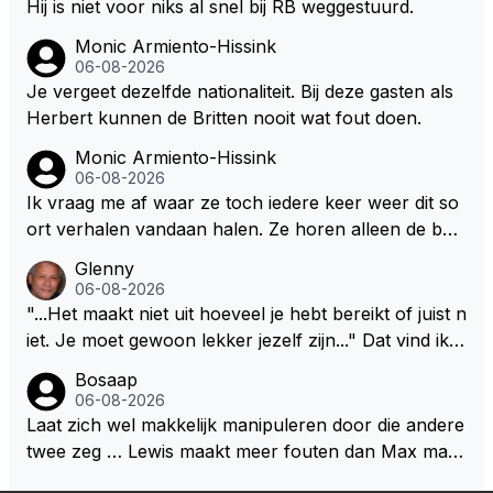
alig RB-lid op de leeftijd van 23 jaar? Hij doet dingen
Hij is niet voor niks al snel bij RB weggestuurd.
die leeftijdsgenootjes niet doen en blijft toch heel gew
Monic Armiento-Hissink
oon. Ieder jaar is er in Hongarije een uitje voor zijn t
06-08-2026
eam. Op 28-jarige leeftijd is hij al eigenaar van een su
Je vergeet dezelfde nationaliteit. Bij deze gasten als
ccesvol raceteam. Hij is niet alleen speciaal in de aut
Herbert kunnen de Britten nooit wat fout doen.
o maar ook daarbuiten.
Monic Armiento-Hissink
06-08-2026
Ik vraag me af waar ze toch iedere keer weer dit so
ort verhalen vandaan halen. Ze horen alleen de boa
rdradio's en interviews van Max, die uitgezonden en
Glenny
gedaan worden als ie nog vol adrenaline zit, maar ni
06-08-2026
emand weet wat er zich afspeelt achter gesloten de
"...Het maakt niet uit hoeveel je hebt bereikt of juist n
uren. Bovendien werken er 2000 man bij RB en niet
iet. Je moet gewoon lekker jezelf zijn..." Dat vind ik z
iedereen is vertrokken. Dat er nu een paar jaar acht
o bijzonder aan Max Verstappen; het gaat hem om k
Bosaap
er elkaar mensen een andere uitdagingen zoeken of
waliteit en niet om kwantiteit in het (zijn) leven. Voor
06-08-2026
niet meer in de F1 willen werken is niet zo gek als de
zo'n mindset in een wereld waarin het nota bene he
Laat zich wel makkelijk manipuleren door die andere
meesten van hen al sinds dat RB hun intrede deed a
el vaak juist WEL om kwantiteit draait, en dat op z
twee zeg … Lewis maakt meer fouten dan Max maar
anwezig waren. De mensen die nu een aantal van di
o'n jonge leeftijd, kan ik alleen maar bewondering he
plaatst m toch boven Max .. En ja dan Kimi … Kimi rij
e lege plaatsen op gaan vullen hebben ook al jaren