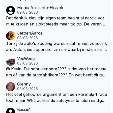
Monic Armiento-Hissink
09-08-2026
Dat denk ik niet, zijn eigen team begint al aardig vor
m te krijgen en slokt steeds meer tijd op. De verande
ringen die de komende twee jaar door gevoerd word
JeroenAarde
en zullen ben ik bang niet het gewenste effect hebb
08-08-2026
en. Mocht het wel zo zijn dan zal het 3 jaar zijn, hoo
Tenzij de auto's zodanig worden dat hij niet zonder k
guit 5 jaar maar echt niet langer. Vergeet niet, hij hee
an. Auto's die supersnel zijn en waarbij inhalen en v
ft nu een aantal races in GT3 gereden en dat heeft h
erdedigen uitdagingen zijn! Max houdt van snelheid,
VeeWeetje
em meer plezier gebracht dan de F1 op dit moment.
ronkende motoren en op de grenzen rijden van de
08-08-2026
mogelijkheden. Het ouderwetse racen waarbij de ma
@ Kevin: Die schuldenberg???? is dat van het racete
nnen en jongens verdeeld worden. Als deze auto's g
am of van de autofabrikant???? En wat heeft dit te
ebouwd worden zie ik Max het nog wel langer volho
maken met de prestaties van Newey???? En is Herb
Glenny
uden dan dat hij op dit moment beweerd. Dan kan hij
ert nu de spindoctor van newey geworden?? Eerlijk
08-08-2026
zijn talenten en uitzonderlijke klasse laten zien en he
gezegd snap ik de de kop én het artikel niet echt.
Het veel gehoorde argument om een Formule 1 race
eft daar enorm veel lol aan.
toch maar WEL achter de safetycar te laten eindigen
en aldus niet te kiezen voor een stukje verlenging, is
Bassie1
dat men vreest voor een brandstof tekort. Kennelijk