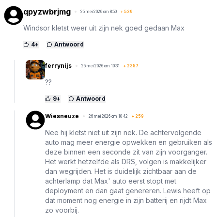
qpyzwbrjmg
25 mei 2026 om 8:50
+
539
Windsor kletst weer uit zijn nek goed gedaan Max
4
+
Antwoord
ferrynijs
25 mei 2026 om 10:31
+
2357
??
9
+
Antwoord
Wiesneuze
26 mei 2026 om 10:42
+
259
Nee hij kletst niet uit zijn nek. De achtervolgende
auto mag meer energie opwekken en gebruiken als
deze binnen een seconde zit van zijn voorganger.
Het werkt hetzelfde als DRS, volgen is makkelijker
dan wegrijden. Het is duidelijk zichtbaar aan de
achterlamp dat Max' auto eerst stopt met
deployment en dan gaat genereren. Lewis heeft op
dat moment nog energie in zijn batterij en rijdt Max
zo voorbij.