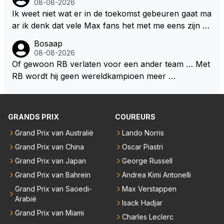
08-08-2026
rijden de teams met tot op de liter afgemeten peut...
Ik weet niet wat er in de toekomst gebeuren gaat ma
ar ik denk dat vele Max fans het met me eens zijn da
t als Max in de toekomst de F1 verlaat het super zou
Bosaap
zijn als Alonso samen met Max ergens in een vieren
08-08-2026
twings uur race samen in een team zouden zitten. D
Of gewoon RB verlaten voor een ander team … Met
eze 2 coureurs zouden een fantastisch affiche zijn v
RB wordt hij geen wereldkampioen meer …
oor elke langeafstands race.
GRANDS PRIX
COUREURS
Grand Prix van Australië
Lando Norris
Grand Prix van China
Oscar Piastri
Grand Prix van Japan
George Russell
Grand Prix van Bahrein
Andrea Kimi Antonelli
Grand Prix van Saoedi-
Max Verstappen
Arabië
Isack Hadjar
Grand Prix van Miami
Charles Leclerc