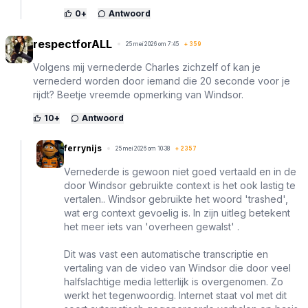
0
+
Antwoord
respectforALL
25 mei 2026 om 7:45
+
359
Volgens mij vernederde Charles zichzelf of kan je
vernederd worden door iemand die 20 seconde voor je
rijdt? Beetje vreemde opmerking van Windsor.
10
+
Antwoord
ferrynijs
25 mei 2026 om 10:38
+
2357
Vernederde is gewoon niet goed vertaald en in de
door Windsor gebruikte context is het ook lastig te
vertalen.. Windsor gebruikte het woord 'trashed',
wat erg context gevoelig is. In zijn uitleg betekent
het meer iets van 'overheen gewalst' .
Dit was vast een automatische transcriptie en
vertaling van de video van Windsor die door veel
halfslachtige media letterlijk is overgenomen. Zo
werkt het tegenwoordig. Internet staat vol met dit