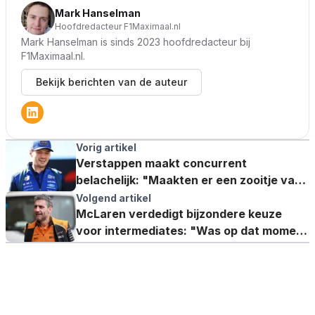
Mark Hanselman
Hoofdredacteur F1Maximaal.nl
Mark Hanselman is sinds 2023 hoofdredacteur bij
F1Maximaal.nl.
Bekijk berichten van de auteur
Vorig artikel
Verstappen maakt concurrent
belachelijk: "Maakten er een zooitje van,
bedankt!"
Volgend artikel
McLaren verdedigt bijzondere keuze
voor intermediates: "Was op dat moment
de juiste band"