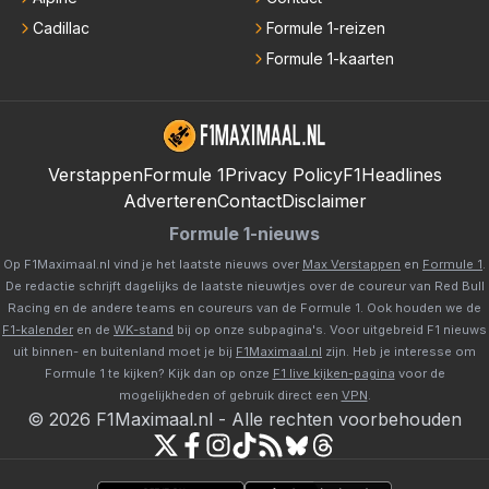
Cadillac
Formule 1-reizen
Formule 1-kaarten
Verstappen
Formule 1
Privacy Policy
F1Headlines
Adverteren
Contact
Disclaimer
Formule 1-nieuws
Op F1Maximaal.nl vind je het laatste nieuws over
Max Verstappen
en
Formule 1
.
De redactie schrijft dagelijks de laatste nieuwtjes over de coureur van Red Bull
Racing en de andere teams en coureurs van de Formule 1. Ook houden we de
F1-kalender
en de
WK-stand
bij op onze subpagina's. Voor uitgebreid F1 nieuws
uit binnen- en buitenland moet je bij
F1Maximaal.nl
zijn. Heb je interesse om
Formule 1 te kijken? Kijk dan op onze
F1 live kijken-pagina
voor de
mogelijkheden of gebruik direct een
VPN
.
©
2026
F1Maximaal.nl
-
Alle rechten voorbehouden