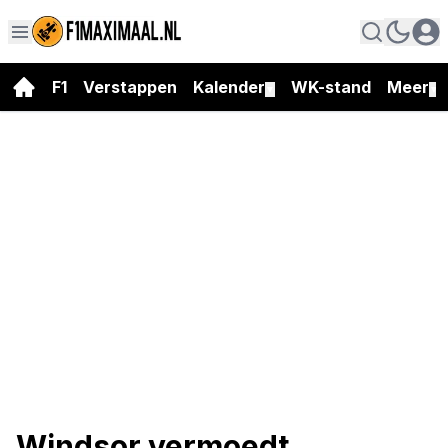
F1
Verstappen
Kalender
WK-stand
Meer
▼
▼
Windsor vermoedt