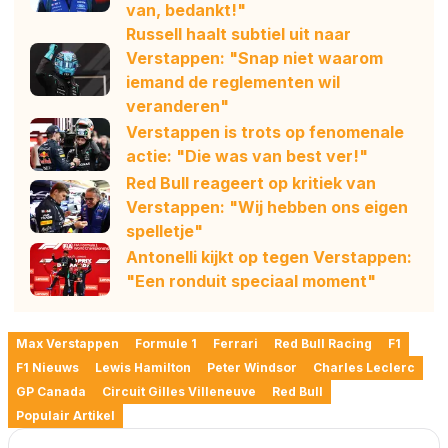
van, bedankt!"
Russell haalt subtiel uit naar
Verstappen: "Snap niet waarom
iemand de reglementen wil
veranderen"
Verstappen is trots op fenomenale
actie: "Die was van best ver!"
Red Bull reageert op kritiek van
Verstappen: "Wij hebben ons eigen
spelletje"
Antonelli kijkt op tegen Verstappen:
"Een ronduit speciaal moment"
Max Verstappen
Formule 1
Ferrari
Red Bull Racing
F1
F1 Nieuws
Lewis Hamilton
Peter Windsor
Charles Leclerc
GP Canada
Circuit Gilles Villeneuve
Red Bull
Populair Artikel