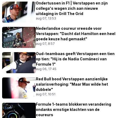
Ondertussen in F1 | Verstappen en zijn
collega's wagen zich aan nieuwe
uitdaging in Grill The Grid
aug 07, 13:53
Nederlandse coureur vreesde voor
Verstappen: "Dacht dat Hamilton een heel
goede keuze had gemaakt"
aug 07, 8:57
Oud-teambaas geeft Verstappen een tien
op tien: "Hij is de Nadia Comăneci van
Formule 1"
aug 06, 17:45
Red Bull bood Verstappen aanzienlijke
salarisverhoging: "Maar Max wilde het
dubbele"
aug 07, 10:51
Formule 1-teams blokkeren verandering
ondanks ernstige klachten van de
coureurs