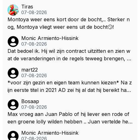
en... voor mij is dit nieuw!
Tiras
07-08-2026
Montoya weer eens kort door de bocht,.. Sterker n
og, Montoya vliegt weer eens uit de bocht🙄!
Monic Armiento-Hissink
07-08-2026
Dat bedoel ik. Hij wil zijn contract uitzitten en zien w
at de veranderingen in de regels teweeg brengen, al
s dat niks wordt valt de keuze makkelijker om voor z
mart22
ijn eigen team te kiezen en zijn gezin. hij kan dan zelf
07-08-2026
bepalen aan welke races hij mee wil doen en is ook
*voor zijn gezin en eigen team kunnen kiezen* Na z
vaker thuis. Hij zit dan ook niet meer vast aan een c
ijn eerste titel in 2021 AD zei hij al dat hij bereikt had
ontract, wat wel het geval is als hij nu een nieuw co
waar hij altijd al van gedroomd had en dat alles wat d
Bosaap
ntract zou tekenen.
aarna nog komt bonus was. Ik denk dat hij dat meen
07-08-2026
de en dat hij er nog steeds zo in staat. Nu telt voorn
Max vroeg aan Juan Pablo of hij liever een rode of
amelijk het plezier hebben in wat hij doet nog als drij
een groene lolly wilden hebben .. Juan vertelde hem
fveer. Hij heeft het ook altijd over "plezier hebben"
dat zijn voorkeur toch echt bij die rode lag .. Tijdens
Monic Armiento-Hissink
Nu, met deze auto's??? Met deze regels???
het gretig likken aan zijn rode lolly hoorde Juan toc
07-08-2026