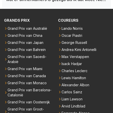
dus. Dus de uitspraak "we willen eigenlijk het dubbel
e!" is gewoon uit zijn dikke duim gezogen. Daarnaast
heb ik Max en co nooit iets anders horen zeggen da
GRANDS PRIX
COUREURS
n "we hebben een contract tot en met 2028" Ik sna
Grand Prix van Australië
Lando Norris
p dat RBR een verlenging van dat contract wil want
dat maakt sponsorcontracten een stuk makkelijker
Grand Prix van China
Oscar Piastri
maar ik snap nog beter dat Max voor zichzelf geen
Grand Prix van Japan
George Russell
enkele deur wil dichtgooien, zeker niet met deze "tr
Grand Prix van Bahrein
Andrea Kimi Antonelli
ut" auto's. Als laatste denk ik dat Max donders goed
Grand Prix van Saoedi-
Max Verstappen
weet hoe bij andere teams de hazen lopen en wat hij
Arabië
Isack Hadjar
nu heeft bij Red Bull. Dat het gras niet overal even g
Grand Prix van Miami
Charles Leclerc
roen is hoef je hem niet te vertellen.
Grand Prix van Canada
Lewis Hamilton
Grand Prix van Monaco
Alexander Albon
Grand Prix van Barcelona-
Carlos Sainz
Catalonië
Liam Lawson
Grand Prix van Oostenrijk
Arvid Lindblad
Grand Prix van Groot-