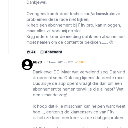
Dankjewel.
Overigens kan ik door technische/administratieve
problemen deze race niet kijken.
Ik heb een abonnement bij F1tv pro, kan inloggen,
maar alles zit voor mij op slot.
Krijg iedere keer de melding dat ik een abonnement
moet nemen om de content te bekijken……. 😡
4
+
Antwoord
RB23
14 maart 2025 om 20:00
+
1500
Dankjewel DC. Maar wat vervelend zeg. Dat vind
ik oprecht sneu. Ook nog tijdens de eerste race.
Dus als je de app opent vraagt die dan om een
abonnement te nemen terwijl je die al hebt? Wat
een schande zeg!
Ik hoop dat ik je misschien kan helpen want weet
hoe ..., eentonig de klantenservice van F1tv
is..heb ze toen een keer via de chat gesproken.