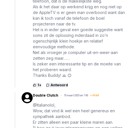
telefoon, dat is de makkelijkste weg.
Als ik het daar op werkend krijg en nog niet op
de AppleTV is er geen man overboord want dan
kan ik toch vanaf de telefoon de boel
projecteren naar de tv.
Het is in ieder geval een goede suggestie want
soms zit de oplossing inderdaad in zo’n
ogenschijnlijk klein hoekje en relatief
eenvoudige methode.
Net als vroeger je computer uit-en-weer-aan
zetten zeg maar……
Is zeker een interessante tip en de moeite van
het proberen waard.
Thanks Buddy! 🙏 😊
1
+
Antwoord
Double Clutch
15 maart 2025 om 1:00
+
6040
@Italianolol,
Wow, dat vind ik wel een heel genereus en
sympathiek aanbod.
Er zitten alleen een paar kleine maren aan.
1) hoe ga jij jouw inloggegevens op een veilige