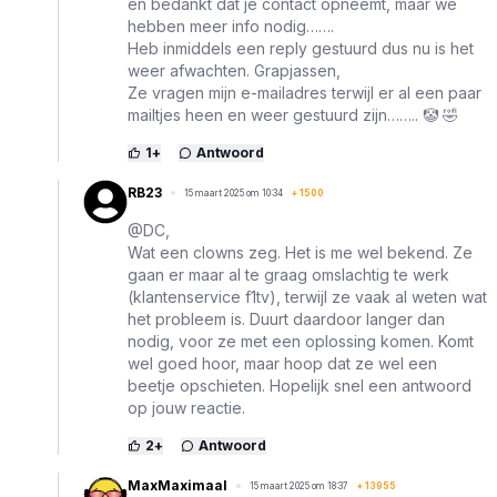
en bedankt dat je contact opneemt, maar we
hebben meer info nodig…….
Heb inmiddels een reply gestuurd dus nu is het
weer afwachten. Grapjassen,
Ze vragen mijn e-mailadres terwijl er al een paar
mailtjes heen en weer gestuurd zijn…….. 🤡 🤣
1
+
Antwoord
RB23
15 maart 2025 om 10:34
+
1500
@DC,
Wat een clowns zeg. Het is me wel bekend. Ze
gaan er maar al te graag omslachtig te werk
(klantenservice f1tv), terwijl ze vaak al weten wat
het probleem is. Duurt daardoor langer dan
nodig, voor ze met een oplossing komen. Komt
wel goed hoor, maar hoop dat ze wel een
beetje opschieten. Hopelijk snel een antwoord
op jouw reactie.
2
+
Antwoord
MaxMaximaal
15 maart 2025 om 18:37
+
13955