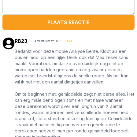
PLAATS REACTIE
RB23
14 maart 2025 om 18:17
+
1500
Bedankt voor deze mooie Analyse Bente. Klopt als een
bus en mooi op een rijtje. Denk ook dat Max zeker kans
maakt. Vooral ook omdat ze overduidelijk nog niet de
motor open hadden gedraaid en nog zwaar geladen
waren met brandstof tijdens de snelle ronde. Als het kan
wil ik het met een aantal dingetjes aanvullen:
Om te beginnen met, gemiddelde zegt niet perse alles. Het
kan erg misleidend ogen soms en met name wanneer
deze berekend wordt over een longrun van X aantal
rondes, waarin iedereen met verschillende hoeveelheid
brandstof, motorstand en afstelling kan rijden. Gemiddelde
is vaak met name nuttig om over een gehele race te
berekenen hoeveel men per ronde gemiddeld toegeeft.
Verloop is belangrijker: