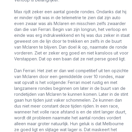
Max rijdt zeker een aantal goede rondes. Ondanks dat hij
er minder rijdt was in de telemetrie te zien dat zijn auto
even zwaar was als Mclaren en misschien zelfs zwaarder
dan die van Ferrari. Begin van zijn longrun, het verloop en
einde was erg indrukwekkend en hij was dus zeker in staat
geweest om de lijn door te trekken en zelfs in de buurt
van Mclaren te blijven. Dan doel ik op, naarmate de ronde
vorderen. Ziet er zeker erg goed en niet kansloos uit voor
Verstappen. Dat op een baan dat ze niet perse goed ligt.
Dan Ferrari. Het ziet er dan wel competitief uit ten opzichte
van Mclaren door een gemiddelde over 10 rondes, maar
wat opvalt is het volgende: Ferrari moet rustig en met
langzamere rondes beginnen om later in de buurt van de
rondetijden van Mclaren te kunnen komen. Later in de stint
gaan hun tijden juist vaker schommelen. Ze kunnen dan
dus niet meer constant deze tijden rijden. In een race,
wanneer het volle race afstand is en de stint langer duurt,
wordt dit probleem naarmate het aantal rondes vordert
alleen maar groter natuurlijk. Hun geluk is dat Melbourne
ze goed ligt en slijtage wat lager is. Dat maskeert het