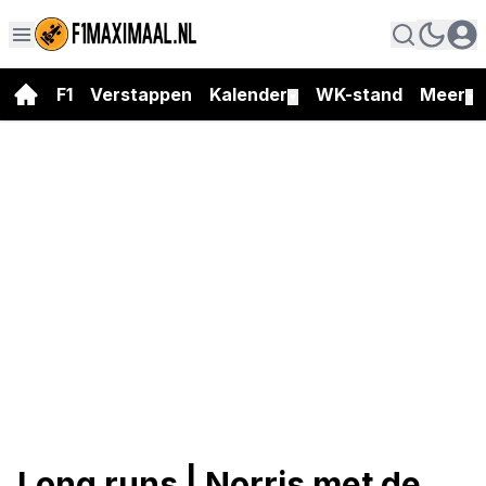
F1
Verstappen
Kalender
WK-stand
Meer
▼
▼
Long runs | Norris met de