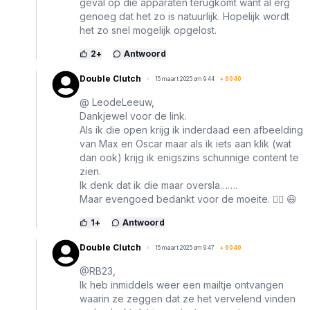
geval op die apparaten terugkomt want al erg
genoeg dat het zo is natuurlijk. Hopelijk wordt
het zo snel mogelijk opgelost.
2
+
Antwoord
Double Clutch
15 maart 2025 om 9:44
+
6040
@ LeodeLeeuw,
Dankjewel voor de link.
Als ik die open krijg ik inderdaad een afbeelding
van Max en Oscar maar als ik iets aan klik (wat
dan ook) krijg ik enigszins schunnige content te
zien.
Ik denk dat ik die maar oversla…….
Maar evengoed bedankt voor de moeite. 👍🏼 😃
1
+
Antwoord
Double Clutch
15 maart 2025 om 9:47
+
6040
@RB23,
Ik heb inmiddels weer een mailtje ontvangen
waarin ze zeggen dat ze het vervelend vinden