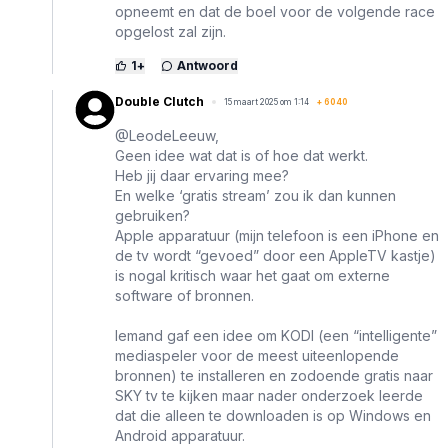
opneemt en dat de boel voor de volgende race
opgelost zal zijn.
1
+
Antwoord
Double Clutch
15 maart 2025 om 1:14
+
6040
@LeodeLeeuw,
Geen idee wat dat is of hoe dat werkt.
Heb jij daar ervaring mee?
En welke ‘gratis stream’ zou ik dan kunnen
gebruiken?
Apple apparatuur (mijn telefoon is een iPhone en
de tv wordt “gevoed” door een AppleTV kastje)
is nogal kritisch waar het gaat om externe
software of bronnen.
Iemand gaf een idee om KODI (een “intelligente”
mediaspeler voor de meest uiteenlopende
bronnen) te installeren en zodoende gratis naar
SKY tv te kijken maar nader onderzoek leerde
dat die alleen te downloaden is op Windows en
Android apparatuur.