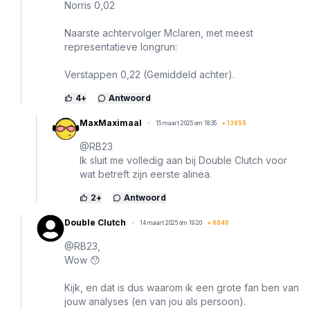
Norris 0,02
Naarste achtervolger Mclaren, met meest
representatieve longrun:
Verstappen 0,22 (Gemiddeld achter).
4
+
Antwoord
MaxMaximaal
15 maart 2025 om 18:35
+
13955
@RB23
Ik sluit me volledig aan bij Double Clutch voor
wat betreft zijn eerste alinea.
2
+
Antwoord
Double Clutch
14 maart 2025 om 19:20
+
6040
@RB23,
Wow 😯
Kijk, en dat is dus waarom ik een grote fan ben van
jouw analyses (en van jou als persoon).