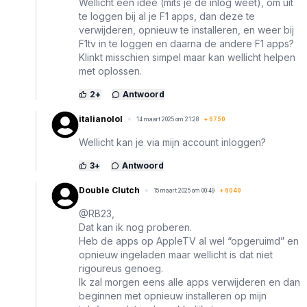
Wellicht een idee (mits je de inlog weet), om uit
te loggen bij al je F1 apps, dan deze te
verwijderen, opnieuw te installeren, en weer bij
F1tv in te loggen en daarna de andere F1 apps?
Klinkt misschien simpel maar kan wellicht helpen
met oplossen.
2
+
Antwoord
italianolol
14 maart 2025 om 21:28
+
6750
Wellicht kan je via mijn account inloggen?
3
+
Antwoord
Double Clutch
15 maart 2025 om 00:49
+
6040
@RB23,
Dat kan ik nog proberen.
Heb de apps op AppleTV al wel “opgeruimd” en
opnieuw ingeladen maar wellicht is dat niet
rigoureus genoeg.
Ik zal morgen eens alle apps verwijderen en dan
beginnen met opnieuw installeren op mijn