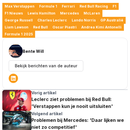
Max Verstappen
Formule 1
Ferrari
Red Bull Racing
F1
F1 Nieuws
Lewis Hamilton
Mercedes
McLaren
George Russell
Charles Leclerc
Lando Norris
GP Australië
Liam Lawson
Red Bull
Oscar Piastri
Andrea Kimi Antonelli
Formule 1 2025
Bente Will
Bekijk berichten van de auteur
Vorig artikel
Leclerc ziet problemen bij Red Bull:
'Verstappen kun je nooit uitsluiten'
Volgend artikel
Problemen bij Mercedes: 'Daar lijken we
niet zo competitief'