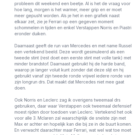
probleem dit weekend een beetje. Al is het de vraag voor
hoe lang, morgen is het warmer, meer grip en er moet
meer gepusht worden. Als je het in een grafiek naast
elkaar zet, zie je Ferrari op een gegeven moment
schommelen in tijden en enkel Verstappen Norris en Piastri
eronder duiken.
Daarnaast geeft de run van Mercedes en met name Russel
een vertekend beeld. Deze wordt gesimuleerd als een
tweede stint (rest doet een eerste stint met volle tank) met
minder brandstof. Daarnaast gebruikt hij de harde band,
waarop je langer voluit kunt zonder dat deze slijt en hij
gebruikt vanaf zijn tweede ronde vrijwel iedere ronde van
zijn longrun drs. Dat maakt dat Mercedes niet mee gaat
doen.
Ook Norris en Leclerc zag ik overigens tweemaal drs
gebruiken, daar waar Verstappen ook tweemaal defensief
moest rijden door toedoen van Leclerc. Vertekend het ook
voor alle 3. Mclaren zal waarschijnlijk de snelste zijn met
Max er achter en hopelijk kan die bij ze in de buurt komen.
En verwacht daarachter maar Ferrari, wat wel wat toe moet