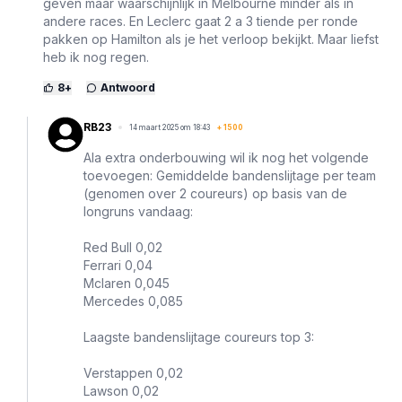
geven maar waarschijnlijk in Melbourne minder als in
andere races. En Leclerc gaat 2 a 3 tiende per ronde
pakken op Hamilton als je het verloop bekijkt. Maar liefst
heb ik nog regen.
8
+
Antwoord
RB23
14 maart 2025 om 18:43
+
1500
Ala extra onderbouwing wil ik nog het volgende
toevoegen: Gemiddelde bandenslijtage per team
(genomen over 2 coureurs) op basis van de
longruns vandaag:
Red Bull 0,02
Ferrari 0,04
Mclaren 0,045
Mercedes 0,085
Laagste bandenslijtage coureurs top 3:
Verstappen 0,02
Lawson 0,02