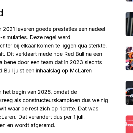
d
n 2021 leveren goede prestaties een nadeel
-simulaties. Deze regel werd
hter bij elkaar komen te liggen qua sterkte,
lt. Dit verklaart mede hoe Red Bull na een
ta bene door een team dat in 2023 slechts
d Bull juist een inhaalslag op McLaren
an het begin van 2026, omdat de
kreeg als constructeurskampioen dus weinig
it waar de rest zich op richtte. Dat was
aren. Dat verandert dus per 1 juli.
den en wordt afgeremd.