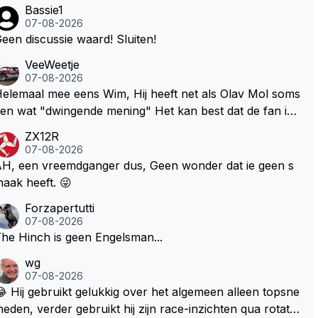
Bassie1
07-08-2026
een discussie waard! Sluiten!
VeeWeetje
07-08-2026
lemaal mee eens Wim, Hij heeft net als Olav Mol soms
en wat "dwingende mening" Het kan best dat de fan in
westie probeerde een vergelijkbaar gevoel bij Windsor
ZX12R
p te roepen. Maar in een tijd zonder races zijn dit leuke
07-08-2026
erichtjes
H, een vreemdganger dus, Geen wonder dat ie geen s
aak heeft. 😜
Forzapertutti
07-08-2026
he Hinch is geen Engelsman...
wg
07-08-2026
 Hij gebruikt gelukkig over het algemeen alleen topsne
heden, verder gebruikt hij zijn race-inzichten qua rotati