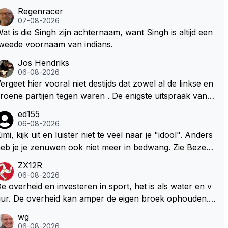
Regenracer
07-08-2026
at is die Singh zijn achternaam, want Singh is altijd een
weede voornaam van indians.
Jos Hendriks
06-08-2026
ergeet hier vooral niet destijds dat zowel al de linkse en
roene partijen tegen waren . De enigste uitspraak van e
n groenlinkse daarnaast bouw er een dak over dan kun
ed155
en ze hun eigen uitlaat gassen inademen maar niet wet
06-08-2026
nde was dat de F1 motor schoner is dan een normale a
imi, kijk uit en luister niet te veel naar je "idool". Anders
to. Dus denk echt niet dat deze groene/wollen regering
eb je je zenuwen ook niet meer in bedwang. Zie Bezech
ier de F1 talenten of karters zullen steunen laat staan o
, Di Antonio.. misschien anders tegen Max/Marquez/Jos
ZX12R
m een euro in het circuit Zandvoort te steken
 Veel gezelliger
06-08-2026
e overheid en investeren in sport, het is als water en v
ur. De overheid kan amper de eigen broek ophouden.
e Staat steelt liever, liefst van eigen burgers. Je kunt de
wg
taat het best vergelijken met de sheriff van Nottinghem
06-08-2026