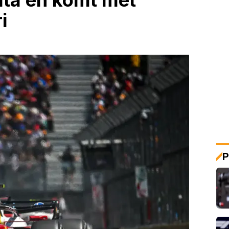
data en komt met
i
P