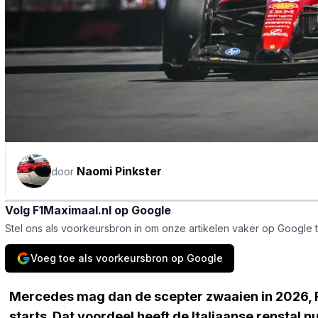
Naomi Pinkster
door
Volg F1Maximaal.nl op Google
Stel ons als voorkeursbron in om onze artikelen vaker op Google 
Voeg toe als voorkeursbron op Google
Mercedes mag dan de scepter zwaaien in 2026, Fer
starts. Dat voordeel heeft de Italiaanse renstal n