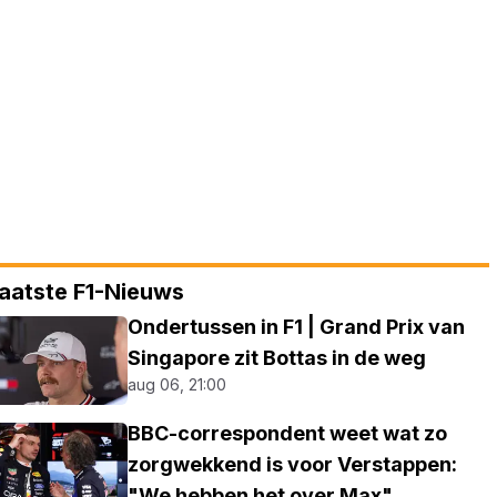
aatste F1-Nieuws
Ondertussen in F1 | Grand Prix van
Singapore zit Bottas in de weg
aug 06, 21:00
BBC-correspondent weet wat zo
zorgwekkend is voor Verstappen:
"We hebben het over Max"