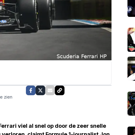
te zien
rari viel al snel op door de zeer snelle
u verloren, claimt Formule 1-journalist Jon