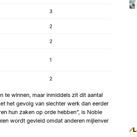
3
2
2
1
2
te winnen, maar inmiddels zit dit aantal
 niet het gevolg van slechter werk dan eerder
deren hun zaken op orde hebben”, is Noble
chien wordt gevleid omdat anderen mijlenver
L