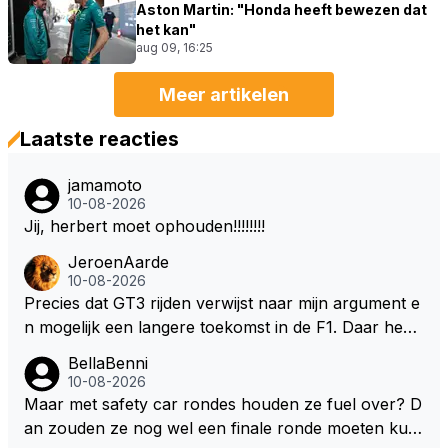
Aston Martin: "Honda heeft bewezen dat
het kan"
aug 09, 16:25
Meer artikelen
Laatste reacties
jamamoto
10-08-2026
Jij, herbert moet ophouden!!!!!!!!
JeroenAarde
10-08-2026
Precies dat GT3 rijden verwijst naar mijn argument e
n mogelijk een langere toekomst in de F1. Daar heeft
men ook gekeken dat GT3 op de Nordschleife een v
BellaBenni
erademing was. Dit zou in de F1 bij elke race moeten
10-08-2026
zijn. Stel de auto's worden zoals ik omschreef en M
Maar met safety car rondes houden ze fuel over? D
ax kan helemaal los gaan met zijn talenten, dan zie i
an zouden ze nog wel een finale ronde moeten kun
k hem nog langer in de F1. Zoniet dan aufwiederseh