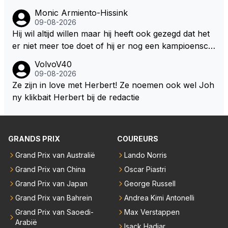
men veel coureurs ook niet altijd drinken mee in de
Monic Armiento-Hissink
auto, het is extra gewicht plus na 15 minuten is het h
09-08-2026
ete thee geworden.
Hij wil altijd willen maar hij heeft ook gezegd dat het
er niet meer toe doet of hij er nog een kampioensch
ap aan toevoegt. Of hij nu 4, 5 of 8 titels heeft, kamp
VolvoV40
ioen is hij al, dat zal zijn leven niet veranderen. Hij wi
09-08-2026
l in de eerste plaats races winnen met de eigen moto
Ze zijn in love met Herbert! Ze noemen ook wel Joh
r van RB. Dat zijn zijn eigen uitspraken in een van de
ny klikbait Herbert bij de redactie
talking bull podcast. Daarvoor moet het team weer d
e goede richting in gestuurd worden. Als hij perse uit
was op zoveel mogelijk titels dan was hij al veel eerd
GRANDS PRIX
COUREURS
er bij RB vertrokken.
Grand Prix van Australië
Lando Norris
Grand Prix van China
Oscar Piastri
Grand Prix van Japan
George Russell
Grand Prix van Bahrein
Andrea Kimi Antonelli
Grand Prix van Saoedi-
Max Verstappen
Arabië
Isack Hadjar