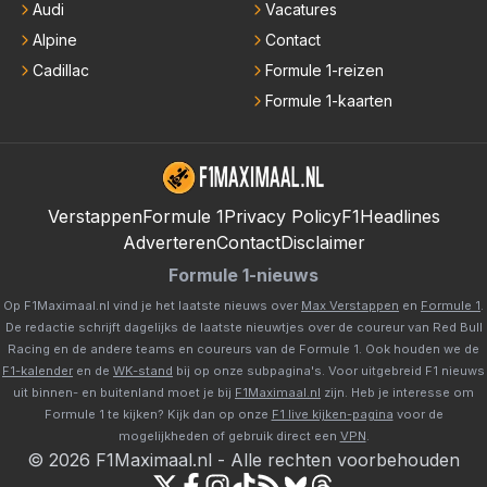
Audi
Vacatures
Alpine
Contact
Cadillac
Formule 1-reizen
Formule 1-kaarten
Verstappen
Formule 1
Privacy Policy
F1Headlines
Adverteren
Contact
Disclaimer
Formule 1-nieuws
Op F1Maximaal.nl vind je het laatste nieuws over
Max Verstappen
en
Formule 1
.
De redactie schrijft dagelijks de laatste nieuwtjes over de coureur van Red Bull
Racing en de andere teams en coureurs van de Formule 1. Ook houden we de
F1-kalender
en de
WK-stand
bij op onze subpagina's. Voor uitgebreid F1 nieuws
uit binnen- en buitenland moet je bij
F1Maximaal.nl
zijn. Heb je interesse om
Formule 1 te kijken? Kijk dan op onze
F1 live kijken-pagina
voor de
mogelijkheden of gebruik direct een
VPN
.
©
2026
F1Maximaal.nl
-
Alle rechten voorbehouden