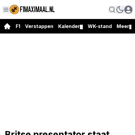
F1
Verstappen
Kalender
WK-stand
Meer
▼
▼
Britse presentator staat