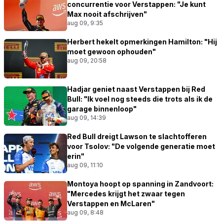
concurrentie voor Verstappen: "Je kunt
Max nooit afschrijven"
aug 09, 9:35
Herbert hekelt opmerkingen Hamilton: "Hij
moet gewoon ophouden"
aug 09, 20:58
Hadjar geniet naast Verstappen bij Red
Bull: "Ik voel nog steeds die trots als ik de
garage binnenloop"
aug 09, 14:39
Red Bull dreigt Lawson te slachtofferen
voor Tsolov: "De volgende generatie moet
erin"
aug 09, 11:10
Montoya hoopt op spanning in Zandvoort:
"Mercedes krijgt het zwaar tegen
Verstappen en McLaren"
aug 09, 8:48