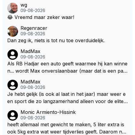
nen rijden, toch?
wg
en na het volgende kontrakt.
09-08-2026
😂 Vreemd maar zeker waar!
Regenracer
09-08-2026
Dan zeg ik, niets is tot nu toe overduidelijk.
MadMax
09-08-2026
Als RB Hadjar een auto geeft waarmee hij kan winne
n... wordt Max onverslaanbaar (maar dat is een par
adox)
MadMax
09-08-2026
Je hebt gelijk (is ook al laat in het jaar) maar weer e
en sport die zo langzamerhand alleen voor de elite t
e breikbaar is.
Monic Armiento-Hissink
09-08-2026
heeft allemaal met gewicht te maken, 5 liter extra is
ook 5kg extra wat weer tijdverlies geeft. Daarom ne