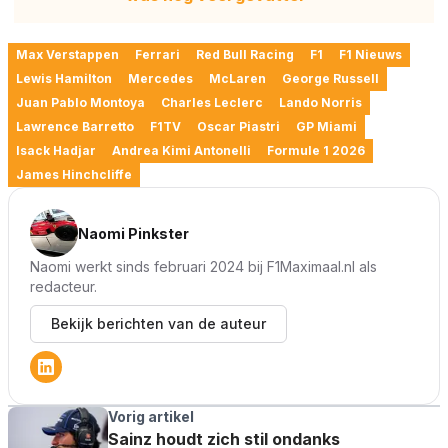
Max Verstappen
Ferrari
Red Bull Racing
F1
F1 Nieuws
Lewis Hamilton
Mercedes
McLaren
George Russell
Juan Pablo Montoya
Charles Leclerc
Lando Norris
Lawrence Barretto
F1TV
Oscar Piastri
GP Miami
Isack Hadjar
Andrea Kimi Antonelli
Formule 1 2026
James Hinchcliffe
Naomi Pinkster
Naomi werkt sinds februari 2024 bij F1Maximaal.nl als
redacteur.
Bekijk berichten van de auteur
Vorig artikel
Sainz houdt zich stil ondanks