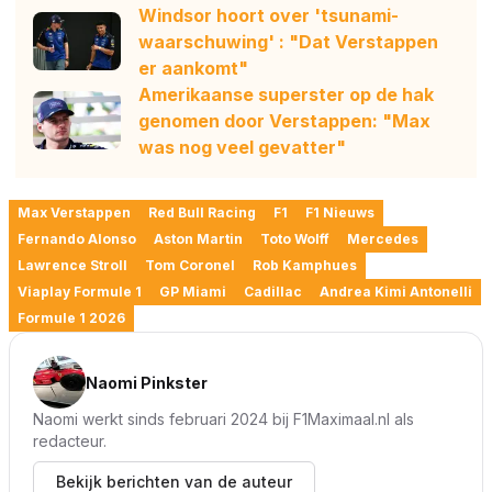
Windsor hoort over 'tsunami-
waarschuwing' : "Dat Verstappen
er aankomt"
Amerikaanse superster op de hak
genomen door Verstappen: "Max
was nog veel gevatter"
Max Verstappen
Red Bull Racing
F1
F1 Nieuws
Fernando Alonso
Aston Martin
Toto Wolff
Mercedes
Lawrence Stroll
Tom Coronel
Rob Kamphues
Viaplay Formule 1
GP Miami
Cadillac
Andrea Kimi Antonelli
Formule 1 2026
Naomi Pinkster
Naomi werkt sinds februari 2024 bij F1Maximaal.nl als
redacteur.
Bekijk berichten van de auteur