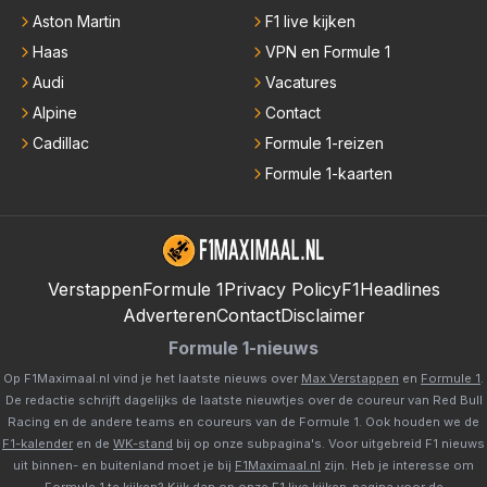
Aston Martin
F1 live kijken
Haas
VPN en Formule 1
Audi
Vacatures
Alpine
Contact
Cadillac
Formule 1-reizen
Formule 1-kaarten
Verstappen
Formule 1
Privacy Policy
F1Headlines
Adverteren
Contact
Disclaimer
Formule 1-nieuws
Op F1Maximaal.nl vind je het laatste nieuws over
Max Verstappen
en
Formule 1
.
De redactie schrijft dagelijks de laatste nieuwtjes over de coureur van Red Bull
Racing en de andere teams en coureurs van de Formule 1. Ook houden we de
F1-kalender
en de
WK-stand
bij op onze subpagina's. Voor uitgebreid F1 nieuws
uit binnen- en buitenland moet je bij
F1Maximaal.nl
zijn. Heb je interesse om
Formule 1 te kijken? Kijk dan op onze
F1 live kijken-pagina
voor de