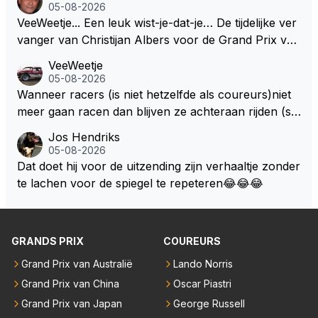
05-08-2026
VeeWeetje... Een leuk wist-je-dat-je… De tijdelijke ver
vanger van Christijan Albers voor de Grand Prix van
Europa op de Nürburgring in 2007 was testrijder Ma
VeeWeetje
rkus Winkelhock. Vanaf de race daarna werd het st
05-08-2026
oeltje definitief overgenomen door Sakon Yamamot
Wanneer racers (is niet hetzelfde als coureurs)niet
o. Na 2 rondes gokte Markus Winkelhock goed (hij k
meer gaan racen dan blijven ze achteraan rijden (so
oos regenbanden) en reed zelfs 6 ronden aan kop.
ms met een tankslang), en worden ze chagrijnige F1
Jos Hendriks
Dat was ook de enige keer dat een Spyker ooit aan
analisten bij een vaag omroepbedrijf.
05-08-2026
kop reed. Toen de rest van het veld ook regenband
Dat doet hij voor de uitzending zijn verhaaltje zonder
en had, werd hij helaas aan alle kanten door iederee
te lachen voor de spiegel te repeteren😂😂😂
n achterhaald. Hij moest later opgeven vanwege een
technisch mankement. Het was ook de enige keer d
at Markus Winkelhock een officiële Formule 1 race r
GRANDS PRIX
COUREURS
eed; hij vertrok daarna...
Grand Prix van Australië
Lando Norris
Grand Prix van China
Oscar Piastri
Grand Prix van Japan
George Russell