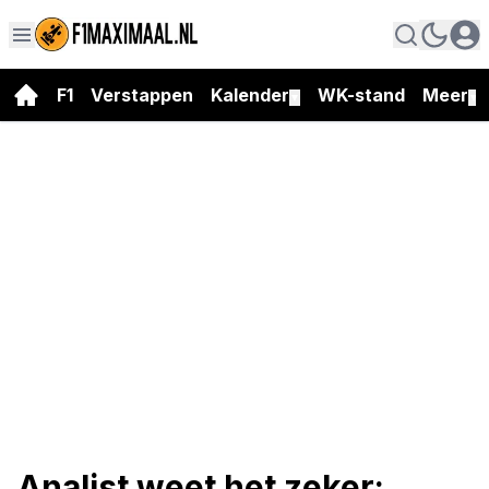
F1
Verstappen
Kalender
WK-stand
Meer
▼
▼
Analist weet het zeker: