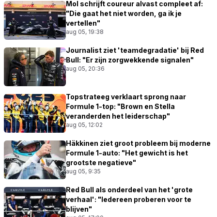
Mol schrijft coureur alvast compleet af:
"Die gaat het niet worden, ga ik je
vertellen"
aug 05, 19:38
Journalist ziet 'teamdegradatie' bij Red
Bull: "Er zijn zorgwekkende signalen"
aug 05, 20:36
Topstrateeg verklaart sprong naar
Formule 1-top: "Brown en Stella
veranderden het leiderschap"
aug 05, 12:02
Häkkinen ziet groot probleem bij moderne
Formule 1-auto: "Het gewicht is het
grootste negatieve"
aug 05, 9:35
Red Bull als onderdeel van het 'grote
verhaal': "Iedereen proberen voor te
blijven"