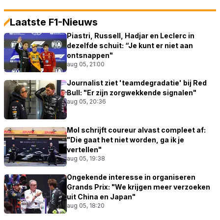
Laatste F1-Nieuws
Piastri, Russell, Hadjar en Leclerc in
dezelfde schuit: “Je kunt er niet aan
ontsnappen"
aug 05, 21:00
Journalist ziet 'teamdegradatie' bij Red
Bull: "Er zijn zorgwekkende signalen"
aug 05, 20:36
Mol schrijft coureur alvast compleet af:
"Die gaat het niet worden, ga ik je
vertellen"
aug 05, 19:38
Ongekende interesse in organiseren
Grands Prix: "We krijgen meer verzoeken
uit China en Japan"
aug 05, 18:20