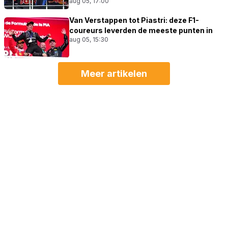
aug 05, 17:00
Van Verstappen tot Piastri: deze F1-
coureurs leverden de meeste punten in
aug 05, 15:30
Meer artikelen