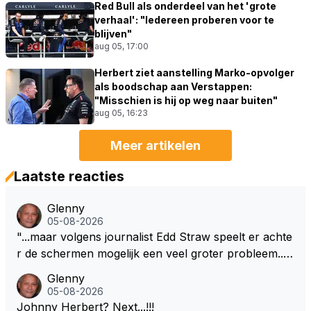
Red Bull als onderdeel van het 'grote
verhaal': "Iedereen proberen voor te
blijven"
aug 05, 17:00
Herbert ziet aanstelling Marko-opvolger
als boodschap aan Verstappen:
"Misschien is hij op weg naar buiten"
aug 05, 16:23
Meer artikelen
Laatste reacties
Glenny
05-08-2026
"...maar volgens journalist Edd Straw speelt er achte
r de schermen mogelijk een veel groter probleem..."
Ik weet het, ik zou er onderhand toch een beetje teg
Glenny
en moeten kunnen! Sh.t, helaas... Pfff.
05-08-2026
Johnny Herbert? Next...!!!