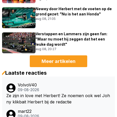
Newey door Herbert met de voeten op de
grond gezet: "Nu is het aan Honda"
aug 08, 21:05
Verstappen en Lammers zijn geen fan:
"Maar nu moet hij zeggen dat het een
leuke dag wordt"
aug 08, 20:27
Meer artikelen
Laatste reacties
VolvoV40
09-08-2026
Ze zijn in love met Herbert! Ze noemen ook wel Joh
ny klikbait Herbert bij de redactie
mart22
09-08-2026