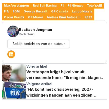
Max Verstappen
Red Bull Racing
F1
F1 Nieuws
Toto Wolff
FIA
FOM
George Russell
GP Canada
Lando Norris
Oscar Piastri
GP Miami
Andrea Kimi Antonelli
RB22
Bastiaan Jongman
Redacteur
Bekijk berichten van de auteur
Vorig artikel
Verstappen krijgt bijval vanuit
verrassende hoek: "Ik mag niet klagen
over de krachtbron"
Volgend artikel
'FIA komt met crisisoverleg, 2027-
wijzigingen hangen aan een zijden
draadje'