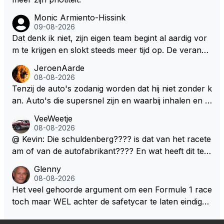
Monic Armiento-Hissink
09-08-2026
Dat denk ik niet, zijn eigen team begint al aardig vor
m te krijgen en slokt steeds meer tijd op. De verande
ringen die de komende twee jaar door gevoerd word
JeroenAarde
en zullen ben ik bang niet het gewenste effect hebb
08-08-2026
en. Mocht het wel zo zijn dan zal het 3 jaar zijn, hoo
Tenzij de auto's zodanig worden dat hij niet zonder k
guit 5 jaar maar echt niet langer. Vergeet niet, hij hee
an. Auto's die supersnel zijn en waarbij inhalen en v
ft nu een aantal races in GT3 gereden en dat heeft h
erdedigen uitdagingen zijn! Max houdt van snelheid,
VeeWeetje
em meer plezier gebracht dan de F1 op dit moment.
ronkende motoren en op de grenzen rijden van de
08-08-2026
mogelijkheden. Het ouderwetse racen waarbij de ma
@ Kevin: Die schuldenberg???? is dat van het racete
nnen en jongens verdeeld worden. Als deze auto's g
am of van de autofabrikant???? En wat heeft dit te
ebouwd worden zie ik Max het nog wel langer volho
maken met de prestaties van Newey???? En is Herb
Glenny
uden dan dat hij op dit moment beweerd. Dan kan hij
ert nu de spindoctor van newey geworden?? Eerlijk
08-08-2026
zijn talenten en uitzonderlijke klasse laten zien en he
gezegd snap ik de de kop én het artikel niet echt.
Het veel gehoorde argument om een Formule 1 race
eft daar enorm veel lol aan.
toch maar WEL achter de safetycar te laten eindigen
en aldus niet te kiezen voor een stukje verlenging, is