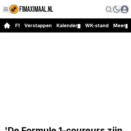
F1
Verstappen
Kalender
WK-stand
Meer
▼
▼
'De Formule 1-coureurs zijn