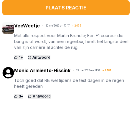
PLAATS REACTIE
VeeWeetje
22 mei 2026 om 17:17
+
2475
Met alle respect voor Martin Brundle; Een F1 coureur die
bang is of wordt, van een regenbui, heeft het langste deel
van zijn carrière al achter de rug.
1
+
Antwoord
Monic Armiento-Hissink
22 mei 2026 om 11:57
+
7481
Toch goed dat RB wel tijdens de test dagen in de regen
heeft gereden.
3
+
Antwoord