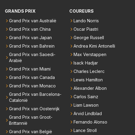
dat men vreest voor een brandstof tekort. Kennelijk
rijden de teams met tot op de liter afgemeten peut...
GRANDS PRIX
COUREURS
Grand Prix van Australië
Lando Norris
Grand Prix van China
Oscar Piastri
Grand Prix van Japan
George Russell
Grand Prix van Bahrein
Andrea Kimi Antonelli
Grand Prix van Saoedi-
Max Verstappen
Arabië
Isack Hadjar
Grand Prix van Miami
Charles Leclerc
Grand Prix van Canada
Lewis Hamilton
Grand Prix van Monaco
Alexander Albon
Grand Prix van Barcelona-
Carlos Sainz
Catalonië
Liam Lawson
Grand Prix van Oostenrijk
Arvid Lindblad
Grand Prix van Groot-
Fernando Alonso
Brittannië
Lance Stroll
Grand Prix van België