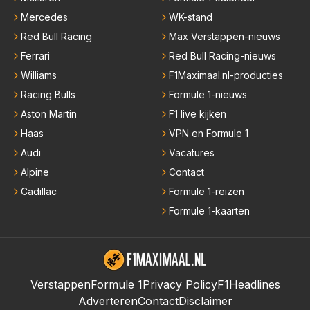
Mercedes
WK-stand
Red Bull Racing
Max Verstappen-nieuws
Ferrari
Red Bull Racing-nieuws
Williams
F1Maximaal.nl-producties
Racing Bulls
Formule 1-nieuws
Aston Martin
F1 live kijken
Haas
VPN en Formule 1
Audi
Vacatures
Alpine
Contact
Cadillac
Formule 1-reizen
Formule 1-kaarten
Verstappen
Formule 1
Privacy Policy
F1Headlines
Adverteren
Contact
Disclaimer