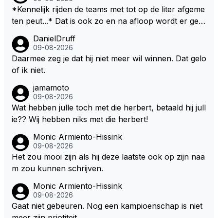
*Kennelijk rijden de teams met tot op de liter afgeme
ten peut...* Dat is ook zo en na afloop wordt er gec
ontroleerd en moet er nog minimaal 1 liter in de tank
DanielDruff
zitten. Om die reden is Vettel ooit gediskwalificeerd. J
09-08-2026
e hoort soms ook wel eens dat ze brandstoof moete
Daarmee zeg je dat hij niet meer wil winnen. Dat gelo
n sparen als de race engineer denkt dat ze die ene li
of ik niet.
ter niet gaan halen. Je zou dit ook kunnen oplossen
jamamoto
door die 1 liter te verhogen naar bijv. 5 liter en dan di
09-08-2026
e ronden achter SC niet mee te tellen. Na x ronden
Wat hebben julle toch met die herbert, betaald hij jull
SC moet er na afloop niet nog 5 maar x liter inzitten.
ie?? Wij hebben niks met die herbert!
Monic Armiento-Hissink
09-08-2026
Het zou mooi zijn als hij deze laatste ook op zijn naa
m zou kunnen schrijven.
Monic Armiento-Hissink
09-08-2026
Gaat niet gebeuren. Nog een kampioenschap is niet
meer zijn priotiteit.