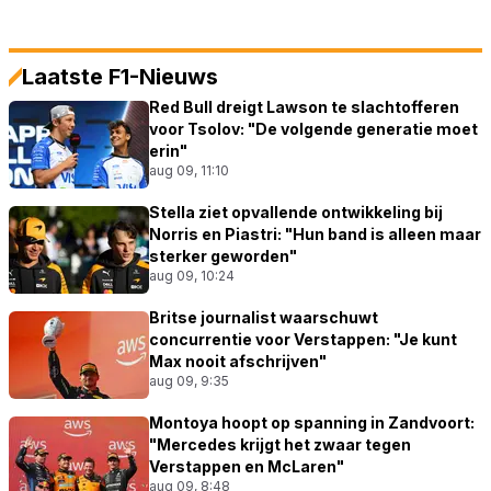
Laatste F1-Nieuws
Red Bull dreigt Lawson te slachtofferen
voor Tsolov: "De volgende generatie moet
erin"
aug 09, 11:10
Stella ziet opvallende ontwikkeling bij
Norris en Piastri: "Hun band is alleen maar
sterker geworden"
aug 09, 10:24
Britse journalist waarschuwt
concurrentie voor Verstappen: "Je kunt
Max nooit afschrijven"
aug 09, 9:35
Montoya hoopt op spanning in Zandvoort:
"Mercedes krijgt het zwaar tegen
Verstappen en McLaren"
aug 09, 8:48