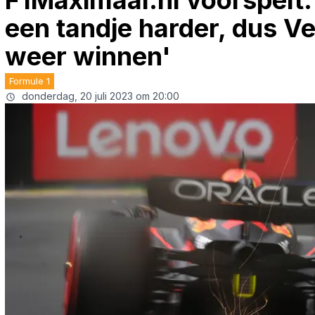
F1Maximaal.nl voorspelt:
een tandje harder, dus V
weer winnen'
Formule 1
donderdag, 20 juli 2023 om 20:00