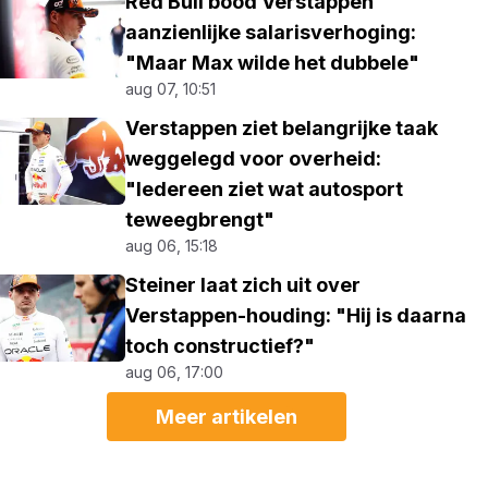
Red Bull bood Verstappen
aanzienlijke salarisverhoging:
"Maar Max wilde het dubbele"
aug 07, 10:51
Verstappen ziet belangrijke taak
weggelegd voor overheid:
"Iedereen ziet wat autosport
teweegbrengt"
aug 06, 15:18
Steiner laat zich uit over
Verstappen-houding: "Hij is daarna
toch constructief?"
aug 06, 17:00
Meer artikelen