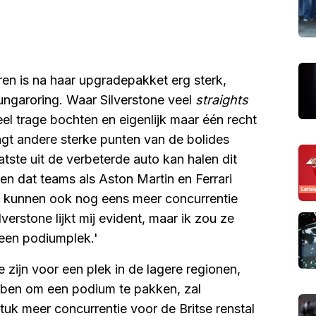
Laren is na haar upgradepakket erg sterk,
Hungaroring. Waar Silverstone veel
straights
eel trage bochten en eigenlijk maar één recht
agt andere sterke punten van de bolides
tste uit de verbeterde auto kan halen dit
n dat teams als Aston Martin en Ferrari
 ze kunnen ook nog eens meer concurrentie
erstone lijkt mij evident, maar ik zou ze
 een podiumplek.'
e zijn voor een plek in de lagere regionen,
ben om een podium te pakken, zal
stuk meer concurrentie voor de Britse renstal