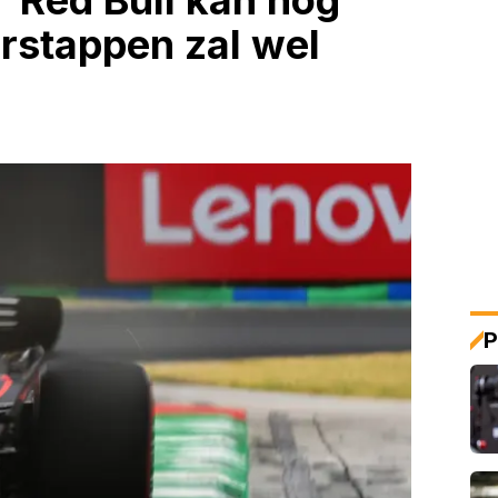
 'Red Bull kan nog
erstappen zal wel
P