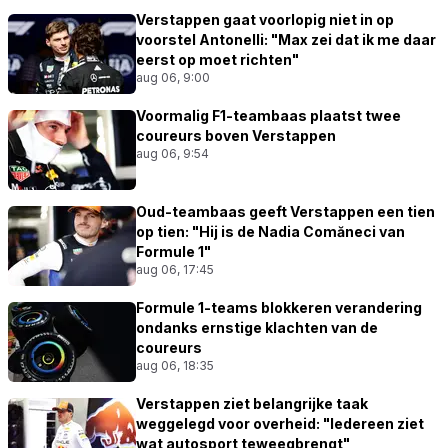
Verstappen gaat voorlopig niet in op
voorstel Antonelli: "Max zei dat ik me daar
eerst op moet richten"
aug 06, 9:00
Voormalig F1-teambaas plaatst twee
coureurs boven Verstappen
aug 06, 9:54
Oud-teambaas geeft Verstappen een tien
op tien: "Hij is de Nadia Comăneci van
Formule 1"
aug 06, 17:45
Formule 1-teams blokkeren verandering
ondanks ernstige klachten van de
coureurs
aug 06, 18:35
Verstappen ziet belangrijke taak
weggelegd voor overheid: "Iedereen ziet
wat autosport teweegbrengt"