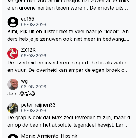
Vergeet hier vooral niet destijds dat zowel al de links
e en groene partijen tegen waren . De enigste uitspr
aak van een groenlinkse daarnaast bouw er een dak
ed155
over dan kunnen ze hun eigen uitlaat gassen inade
06-08-2026
men maar niet wetende was dat de F1 motor schone
Kimi, kijk uit en luister niet te veel naar je "idool". An
r is dan een normale auto. Dus denk echt niet dat de
ders heb je je zenuwen ook niet meer in bedwang. Zi
ze groene/wollen regering hier de F1 talenten of kar
e Bezechi, Di Antonio.. misschien anders tegen Max/
ZX12R
ters zullen steunen laat staan om een euro in het cir
Marquez/Jos ? Veel gezelliger
06-08-2026
cuit Zandvoort te steken
De overheid en investeren in sport, het is als water
en vuur. De overheid kan amper de eigen broek oph
ouden. De Staat steelt liever, liefst van eigen burger
wg
s. Je kunt de Staat het best vergelijken met de sherif
06-08-2026
f van Nottinghem (Robin Hood) welk achter de bom
Jep. 😂🤣😂
en verscholen de argeloze burger opwacht om he
peterheijnen33
m/haar van zijn laatste zuurverdiende stuiver te ber
06-08-2026
oven. De Staat heeft nooit ooit maar een stuiver in Z
De grap is ook dat Max zegt tevreden te zijn, maar d
andvoort willen investeren en dat zal ook nooit gebe
an op de baan het absolute tegendeel bewijst. Lando
uren. Afdragen van BTW gelden en vergunningen bi
zegt daarentegen juist meer te willen, maar laat het
Monic Armiento-Hissink
j dergelijke sportievefestiviteiten MOET je dan weer