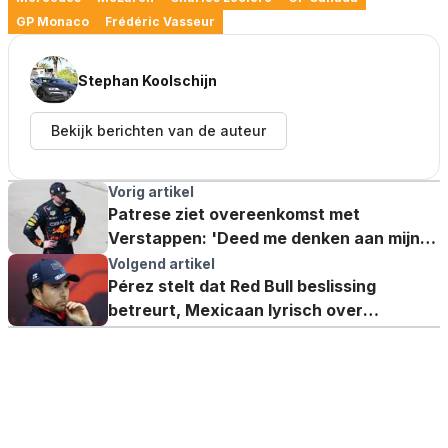
GP Monaco
Frédéric Vasseur
Stephan Koolschijn
Bekijk berichten van de auteur
Vorig artikel
Patrese ziet overeenkomst met
Verstappen: 'Deed me denken aan mijn
eigen situatie'
Volgend artikel
Pérez stelt dat Red Bull beslissing
betreurt, Mexicaan lyrisch over
Verstappen