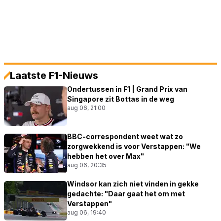
Laatste F1-Nieuws
Ondertussen in F1 | Grand Prix van
Singapore zit Bottas in de weg
aug 06, 21:00
BBC-correspondent weet wat zo
zorgwekkend is voor Verstappen: "We
hebben het over Max"
aug 06, 20:35
Windsor kan zich niet vinden in gekke
gedachte: "Daar gaat het om met
Verstappen"
aug 06, 19:40