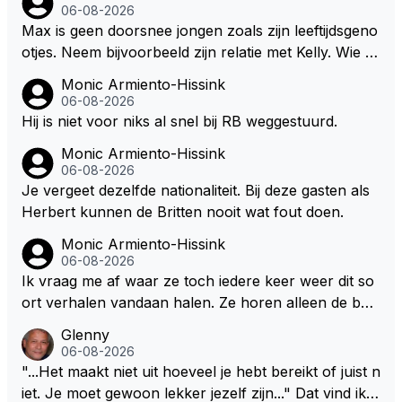
dan eigenlijk niet echt zien. ;)
06-08-2026
wel afstaan, de parasiet.
Max is geen doorsnee jongen zoals zijn leeftijdsgeno
otjes. Neem bijvoorbeeld zijn relatie met Kelly. Wie g
aat er een relatie aan met een vrouw die toch wat ja
Monic Armiento-Hissink
artjes ouder is en al een kleine heeft van een voorm
06-08-2026
alig RB-lid op de leeftijd van 23 jaar? Hij doet dingen
Hij is niet voor niks al snel bij RB weggestuurd.
die leeftijdsgenootjes niet doen en blijft toch heel gew
Monic Armiento-Hissink
oon. Ieder jaar is er in Hongarije een uitje voor zijn t
06-08-2026
eam. Op 28-jarige leeftijd is hij al eigenaar van een su
Je vergeet dezelfde nationaliteit. Bij deze gasten als
ccesvol raceteam. Hij is niet alleen speciaal in de aut
Herbert kunnen de Britten nooit wat fout doen.
o maar ook daarbuiten.
Monic Armiento-Hissink
06-08-2026
Ik vraag me af waar ze toch iedere keer weer dit so
ort verhalen vandaan halen. Ze horen alleen de boa
rdradio's en interviews van Max, die uitgezonden en
Glenny
gedaan worden als ie nog vol adrenaline zit, maar ni
06-08-2026
emand weet wat er zich afspeelt achter gesloten de
"...Het maakt niet uit hoeveel je hebt bereikt of juist n
uren. Bovendien werken er 2000 man bij RB en niet
iet. Je moet gewoon lekker jezelf zijn..." Dat vind ik z