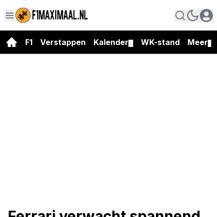
F1
Verstappen
Kalender
WK-stand
Meer
▼
▼
Ferrari verwacht spannend