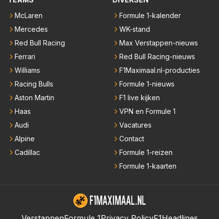
McLaren
Formule 1-kalender
Mercedes
WK-stand
Red Bull Racing
Max Verstappen-nieuws
Ferrari
Red Bull Racing-nieuws
Williams
F1Maximaal.nl-producties
Racing Bulls
Formule 1-nieuws
Aston Martin
F1 live kijken
Haas
VPN en Formule 1
Audi
Vacatures
Alpine
Contact
Cadillac
Formule 1-reizen
Formule 1-kaarten
Verstappen
Formule 1
Privacy Policy
F1Headlines