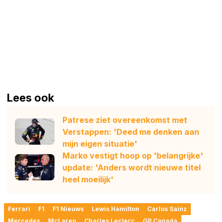
Lees ook
Patrese ziet overeenkomst met
Verstappen: 'Deed me denken aan
mijn eigen situatie'
Marko vestigt hoop op 'belangrijke'
update: 'Anders wordt nieuwe titel
heel moeilijk'
Ferrari
F1
F1 Nieuws
Lewis Hamilton
Carlos Sainz
Mercedes
McLaren
Charles Leclerc
GP Canada