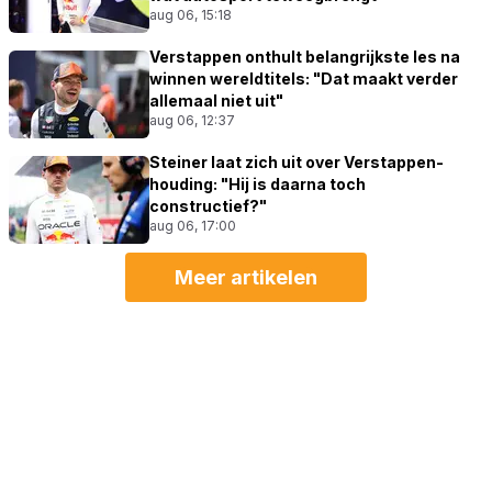
aug 06, 15:18
Verstappen onthult belangrijkste les na
winnen wereldtitels: "Dat maakt verder
allemaal niet uit"
aug 06, 12:37
Steiner laat zich uit over Verstappen-
houding: "Hij is daarna toch
constructief?"
aug 06, 17:00
Meer artikelen