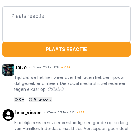
PLAATS REACTIE
JoDo
08 maart 2024 om 11:18
+
5186
Tijd dat we het hier weer over het racen hebben i.p.v. al
dat gezeik er omheen. Die social media shit zet iedereen
tegen elkaar op. 🥴🥴🥴🥴
0
+
Antwoord
felix_visser
07 maart 2024 om 19:22
+
865
Eindelijk eens een zeer verstandige en goede opmerking
van Hamilton. Inderdaad maakt Jos Verstappen geen deel