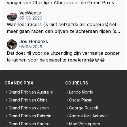
vanger van Christijan Albers voor de Grand Prix van
Europa op de Nürburgring in 2007 was testrijder Ma
VeeWeetje
rkus Winkelhock. Vanaf de race daarna werd het st
05-08-2026
oeltje definitief overgenomen door Sakon Yamamot
Wanneer racers (is niet hetzelfde als coureurs)niet
o. Na 2 rondes gokte Markus Winkelhock goed (hij k
meer gaan racen dan blijven ze achteraan rijden (so
oos regenbanden) en reed zelfs 6 ronden aan kop.
ms met een tankslang), en worden ze chagrijnige F1
Jos Hendriks
Dat was ook de enige keer dat een Spyker ooit aan
analisten bij een vaag omroepbedrijf.
05-08-2026
kop reed. Toen de rest van het veld ook regenband
Dat doet hij voor de uitzending zijn verhaaltje zonder
en had, werd hij helaas aan alle kanten door iederee
te lachen voor de spiegel te repeteren😂😂😂
n achterhaald. Hij moest later opgeven vanwege een
technisch mankement. Het was ook de enige keer d
at Markus Winkelhock een officiële Formule 1 race r
GRANDS PRIX
COUREURS
eed; hij vertrok daarna...
Grand Prix van Australië
Lando Norris
Grand Prix van China
Oscar Piastri
Grand Prix van Japan
George Russell
Grand Prix van Bahrein
Andrea Kimi Antonelli
Grand Prix van Saoedi-
Max Verstappen