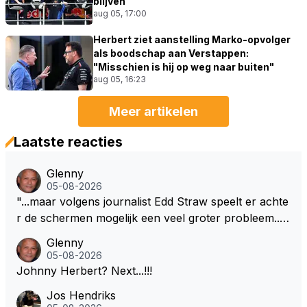
blijven"
aug 05, 17:00
Herbert ziet aanstelling Marko-opvolger
als boodschap aan Verstappen:
"Misschien is hij op weg naar buiten"
aug 05, 16:23
Meer artikelen
Laatste reacties
Glenny
05-08-2026
"...maar volgens journalist Edd Straw speelt er achte
r de schermen mogelijk een veel groter probleem..."
Ik weet het, ik zou er onderhand toch een beetje teg
Glenny
en moeten kunnen! Sh.t, helaas... Pfff.
05-08-2026
Johnny Herbert? Next...!!!
Jos Hendriks