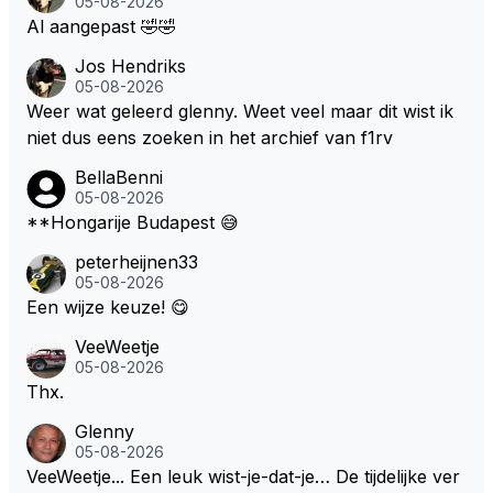
05-08-2026
Al aangepast 🤣🤣
Jos Hendriks
05-08-2026
Weer wat geleerd glenny. Weet veel maar dit wist ik
niet dus eens zoeken in het archief van f1rv
BellaBenni
05-08-2026
**Hongarije Budapest 😅
peterheijnen33
05-08-2026
Een wijze keuze! 😋
VeeWeetje
05-08-2026
Thx.
Glenny
05-08-2026
VeeWeetje... Een leuk wist-je-dat-je… De tijdelijke ver