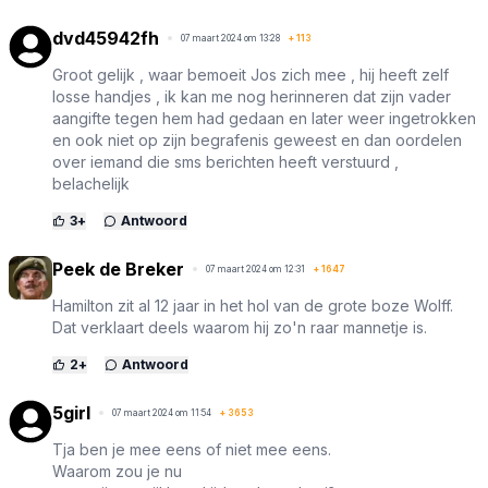
dvd45942fh
07 maart 2024 om 13:28
+
113
Groot gelijk , waar bemoeit Jos zich mee , hij heeft zelf
losse handjes , ik kan me nog herinneren dat zijn vader
aangifte tegen hem had gedaan en later weer ingetrokken
en ook niet op zijn begrafenis geweest en dan oordelen
over iemand die sms berichten heeft verstuurd ,
belachelijk
3
+
Antwoord
Peek de Breker
07 maart 2024 om 12:31
+
1647
Hamilton zit al 12 jaar in het hol van de grote boze Wolff.
Dat verklaart deels waarom hij zo'n raar mannetje is.
2
+
Antwoord
5girl
07 maart 2024 om 11:54
+
3653
Tja ben je mee eens of niet mee eens.
Waarom zou je nu