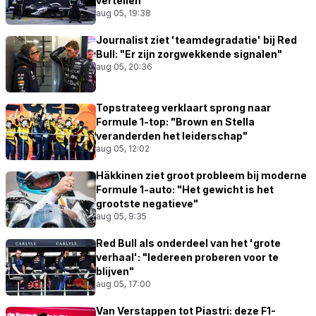
vertellen"
aug 05, 19:38
Journalist ziet 'teamdegradatie' bij Red
Bull: "Er zijn zorgwekkende signalen"
aug 05, 20:36
Topstrateeg verklaart sprong naar
Formule 1-top: "Brown en Stella
veranderden het leiderschap"
aug 05, 12:02
Häkkinen ziet groot probleem bij moderne
Formule 1-auto: "Het gewicht is het
grootste negatieve"
aug 05, 9:35
Red Bull als onderdeel van het 'grote
verhaal': "Iedereen proberen voor te
blijven"
aug 05, 17:00
Van Verstappen tot Piastri: deze F1-