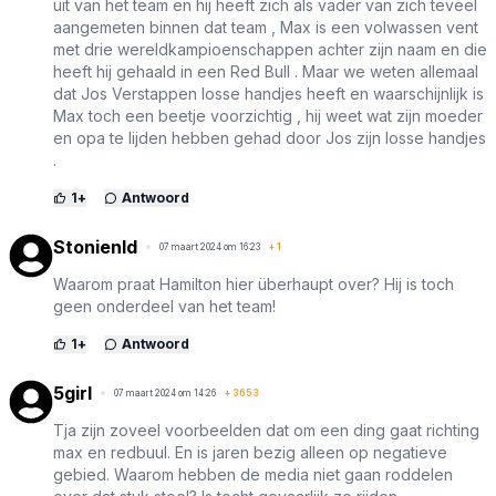
uit van het team en hij heeft zich als vader van zich teveel
aangemeten binnen dat team , Max is een volwassen vent
met drie wereldkampioenschappen achter zijn naam en die
heeft hij gehaald in een Red Bull . Maar we weten allemaal
dat Jos Verstappen losse handjes heeft en waarschijnlijk is
Max toch een beetje voorzichtig , hij weet wat zijn moeder
en opa te lijden hebben gehad door Jos zijn losse handjes
.
1
+
Antwoord
Stonienld
07 maart 2024 om 16:23
+
1
Waarom praat Hamilton hier überhaupt over? Hij is toch
geen onderdeel van het team!
1
+
Antwoord
5girl
07 maart 2024 om 14:26
+
3653
Tja zijn zoveel voorbeelden dat om een ding gaat richting
max en redbuul. En is jaren bezig alleen op negatieve
gebied. Waarom hebben de media niet gaan roddelen