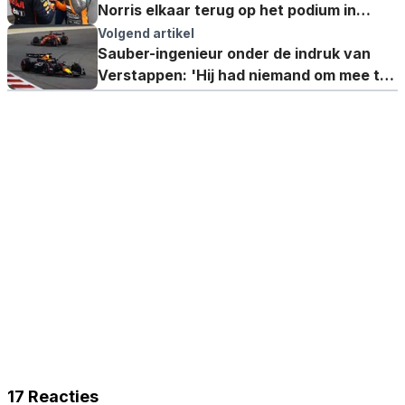
Norris elkaar terug op het podium in
Saoedi-Arabië?
Volgend artikel
Sauber-ingenieur onder de indruk van
Verstappen: 'Hij had niemand om mee te
vechten'
17 Reacties