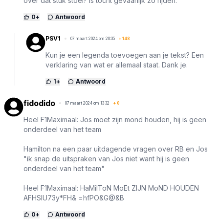
over dat stuk stoel? Is tocht gevaarlijk zo rijden.
0
+
Antwoord
PSV1
07 maart 2024 om 20:35
+
148
Kun je een legenda toevoegen aan je tekst? Een
verklaring van wat er allemaal staat. Dank je.
1
+
Antwoord
fidodido
07 maart 2024 om 13:32
+
0
Heel F1Maximaal: Jos moet zijn mond houden, hij is geen
onderdeel van het team
Hamilton na een paar uitdagende vragen over RB en Jos
"ik snap de uitspraken van Jos niet want hij is geen
onderdeel van het team"
Heel F1Maximaal: HaMilToN MoEt ZIJN MoND HOUDEN
AFHSIU73y*FH& =hfPO&G@&B
0
+
Antwoord