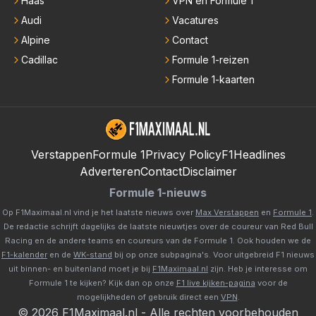
Haas
VPN en Formule 1
Audi
Vacatures
Alpine
Contact
Cadillac
Formule 1-reizen
Formule 1-kaarten
Verstappen
Formule 1
Privacy Policy
F1Headlines
Adverteren
Contact
Disclaimer
Formule 1-nieuws
Op F1Maximaal.nl vind je het laatste nieuws over
Max Verstappen
en
Formule 1
.
De redactie schrijft dagelijks de laatste nieuwtjes over de coureur van Red Bull
Racing en de andere teams en coureurs van de Formule 1. Ook houden we de
F1-kalender
en de
WK-stand
bij op onze subpagina's. Voor uitgebreid F1 nieuws
uit binnen- en buitenland moet je bij
F1Maximaal.nl
zijn. Heb je interesse om
Formule 1 te kijken? Kijk dan op onze
F1 live kijken-pagina
voor de
mogelijkheden of gebruik direct een
VPN
.
©
2026
F1Maximaal.nl
-
Alle rechten voorbehouden