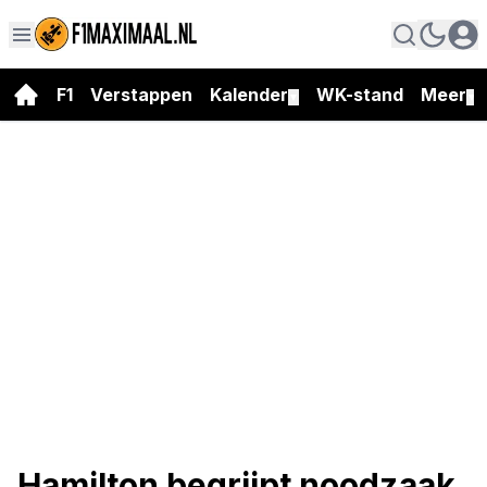
F1
Verstappen
Kalender
WK-stand
Meer
▼
▼
Hamilton begrijpt noodzaak