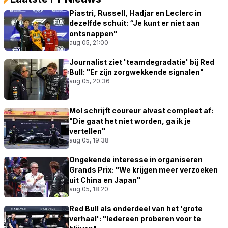
Piastri, Russell, Hadjar en Leclerc in
dezelfde schuit: “Je kunt er niet aan
ontsnappen"
aug 05, 21:00
Journalist ziet 'teamdegradatie' bij Red
Bull: "Er zijn zorgwekkende signalen"
aug 05, 20:36
Mol schrijft coureur alvast compleet af:
"Die gaat het niet worden, ga ik je
vertellen"
aug 05, 19:38
Ongekende interesse in organiseren
Grands Prix: "We krijgen meer verzoeken
uit China en Japan"
aug 05, 18:20
Red Bull als onderdeel van het 'grote
verhaal': "Iedereen proberen voor te