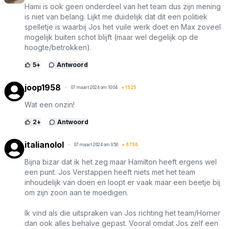
Hami is ook geen onderdeel van het team dus zijn mening
is niet van belang. Lijkt me duidelijk dat dit een politiek
spelletje is waarbij Jos het vuile werk doet en Max zoveel
mogelijk buiten schot blijft (maar wel degelijk op de
hoogte/betrokken).
5
+
Antwoord
joop1958
07 maart 2024 om 10:04
+
1525
Wat een onzin!
2
+
Antwoord
italianolol
07 maart 2024 om 9:50
+
6750
Bijna bizar dat ik het zeg maar Hamilton heeft ergens wel
een punt. Jos Verstappen heeft niets met het team
inhoudelijk van doen en loopt er vaak maar een beetje bij
om zijn zoon aan te moedigen.
Ik vind als die uitspraken van Jos richting het team/Horner
dan ook alles behalve gepast. Vooral omdat Jos zelf een