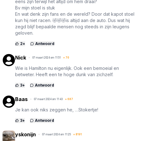
eens zijn terwijl het altijd om hem draai?
Bv mijn stoel is stuk
En wat denk zijn fans en de wereld? Door dat kapot stoel
kun hij niet racen. 🤣🤣🤣is altijd aan de auto. Dus wat hij
zegd blijf bepaalde mensen nog steeds in zijn leugens
geloven.
2
+
Antwoord
Nick
07 maart 2024 om 11:51
+
70
Wie is Hamilton nu eigenlijk. Ook een bemoeial en
betweter. Heeft een te hoge dunk van zichzelf.
3
+
Antwoord
Baas
07 maart 2024 om 11:43
+
687
Je kan ook niks zeggen he, …Stokertje!
3
+
Antwoord
yskonijn
07 maart 2024 om 11:25
+
8191