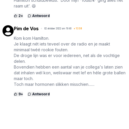
Hamilton schuldbewust: 'Door mijn *foutEN* ging alles het
raam uit'. 😆
2
+
Antwoord
Pim de Vos
02 oktober 2022 om 19:40
+
1338
Kom kom Hamilton.
Je klaagt nét iets teveel over de radio en je maakt
minimaal twéé rookie fouten.
De droge lijn was er voor iedereen, net als de vochtige
delen.
Bovendien hebben een aantal van je collega's laten zien
dat inhalen wél kon, weliswaar met lef en héle grote ballen
maar toch.
Toch maar hormonen slikken misschien.......
9
+
Antwoord