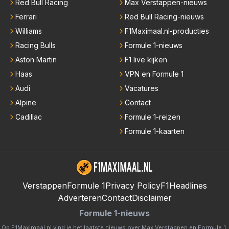
Red Bull Racing
Max Verstappen-nieuws
Ferrari
Red Bull Racing-nieuws
Williams
F1Maximaal.nl-producties
Racing Bulls
Formule 1-nieuws
Aston Martin
F1 live kijken
Haas
VPN en Formule 1
Audi
Vacatures
Alpine
Contact
Cadillac
Formule 1-reizen
Formule 1-kaarten
Verstappen
Formule 1
Privacy Policy
F1Headlines
Adverteren
Contact
Disclaimer
Formule 1-nieuws
Op F1Maximaal.nl vind je het laatste nieuws over
Max Verstappen
en
Formule 1
.