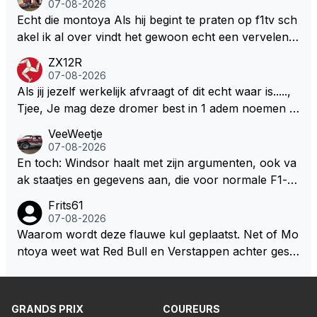
07-08-2026
n dicht met als onbetwiste nummer 2 of GOATINES
Echt die montoya Als hij begint te praten op f1tv sch
S Lawson natuurlijk 😂😂😂😂😂
akel ik al over vindt het gewoon echt een vervelend
mannetje met zijn geblaas alsof hij het allemaal wel
ZX12R
weet 🤮🤮
07-08-2026
Als jij jezelf werkelijk afvraagt of dit echt waar is.....,
Tjee, Je mag deze dromer best in 1 adem noemen m
et bv een Hans Christian Andersen. Enorme drang n
VeeWeetje
aar voordragen uit eigen geest. Kan mij voorstellen d
07-08-2026
at je het leuk vindt sprookjes te luisteren maar heb jij
En toch: Windsor haalt met zijn argumenten, ook va
jezelf dan ook wel eens afgevraagd of de dappere b
ak staatjes en gegevens aan, die voor normale F1-fa
oswachter werkelijk Roodkapje uit de buik van de bo
ns niet te verkrijgen of te snappen zijn. Iets met "co
Frits61
ze wolff gesneden heeft?
okies made of your own dough" 🤣
07-08-2026
Waarom wordt deze flauwe kul geplaatst. Net of Mo
ntoya weet wat Red Bull en Verstappen achter geslo
ten deuren bespreken.
GRANDS PRIX
COUREURS