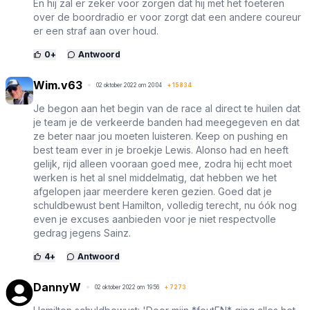
En hij zal er zeker voor zorgen dat hij met het foeteren
over de boordradio er voor zorgt dat een andere coureur
er een straf aan over houd.
0
+
Antwoord
Wim.v63
02 oktober 2022 om 20:04
+
15834
Je begon aan het begin van de race al direct te huilen dat
je team je de verkeerde banden had meegegeven en dat
ze beter naar jou moeten luisteren. Keep on pushing en
best team ever in je broekje Lewis. Alonso had en heeft
gelijk, rijd alleen vooraan goed mee, zodra hij echt moet
werken is het al snel middelmatig, dat hebben we het
afgelopen jaar meerdere keren gezien. Goed dat je
schuldbewust bent Hamilton, volledig terecht, nu óók nog
even je excuses aanbieden voor je niet respectvolle
gedrag jegens Sainz.
4
+
Antwoord
DannyW
02 oktober 2022 om 19:56
+
7273