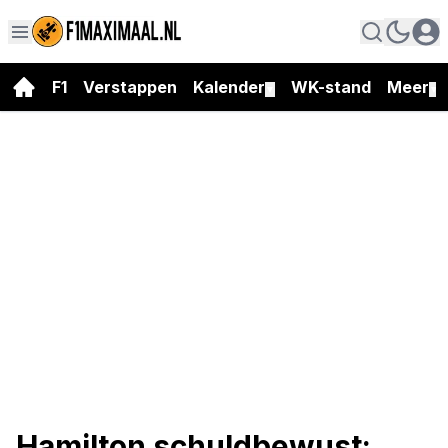
F1
Verstappen
Kalender
WK-stand
Meer
▼
▼
Hamilton schuldbewust: