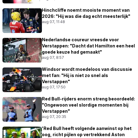
Hinchcliffe noemt mooiste moment van
2026: "Hij was die dag echt meesterlijk"
aug 07, 11:48
Nederlandse coureur vreesde voor
Verstappen: "Dacht dat Hamilton een heel
goede keuze had gemaakt"
aug 07, 8:57
Windsor wordt moedeloos van discussie
met fan: "Hij is niet zo snel als
Verstappen"
aug 07, 17:50
Red Bull-rijders enorm streng beoordeeld:
"Ongewoon veel slordige momenten bij
Verstappen"
aug 07, 20:35
'Red Bull heeft volgende aanwinst op het
oog, richt pijlen op vertrekkend Aston