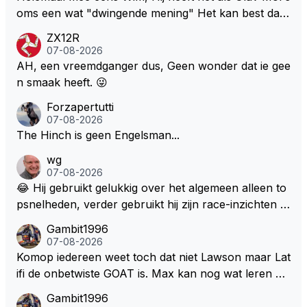
oms een wat "dwingende mening" Het kan best dat
de fan in kwestie probeerde een vergelijkbaar gevoe
ZX12R
l bij Windsor op te roepen. Maar in een tijd zonder r
07-08-2026
aces zijn dit leuke berichtjes
AH, een vreemdganger dus, Geen wonder dat ie gee
n smaak heeft. 😜
Forzapertutti
07-08-2026
The Hinch is geen Engelsman...
wg
07-08-2026
😂 Hij gebruikt gelukkig over het algemeen alleen to
psnelheden, verder gebruikt hij zijn race-inzichten q
ua rotatie, baangebruik, etc. Alleen snelheid in of uit
Gambit1996
een bocht zegt helemaal niets, dus wat dat betreft h
07-08-2026
eeft hij sowieso gelijk 😂.
Komop iedereen weet toch dat niet Lawson maar Lat
ifi de onbetwiste GOAT is. Max kan nog wat leren va
n hem En iedereen maar zeggen Schumacher of Ha
Gambit1996
milton, hahahaha. Latifi pakt ze allemaal met de oge