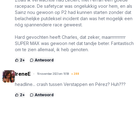
racepace. De safetycar was ongelukkig voor hem, en als
Sainz nou gewoon op P2 had kunnen starten zonder dat
belachelijke putdeksel incident dan was het mogelijk een
nóg spannendere race geweest.
Hard gevochten heeft Charles, dat zeker, maarrrrrrrrrr
SUPER MAX was gewoon net dat tandje beter. Fantastisch
om te zien allemaal, ik heb genoten.
2
+
Antwoord
IreneE
19 november 2023 om 10:58
+
288
headline... crash tussen Verstappen en Pérez? Huh???
2
+
Antwoord