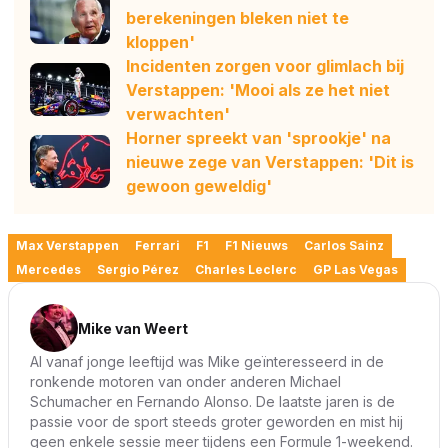
berekeningen bleken niet te
kloppen'
Incidenten zorgen voor glimlach bij
Verstappen: 'Mooi als ze het niet
verwachten'
Horner spreekt van 'sprookje' na
nieuwe zege van Verstappen: 'Dit is
gewoon geweldig'
Max Verstappen
Ferrari
F1
F1 Nieuws
Carlos Sainz
Mercedes
Sergio Pérez
Charles Leclerc
GP Las Vegas
Mike van Weert
Al vanaf jonge leeftijd was Mike geïnteresseerd in de
ronkende motoren van onder anderen Michael
Schumacher en Fernando Alonso. De laatste jaren is de
passie voor de sport steeds groter geworden en mist hij
geen enkele sessie meer tijdens een Formule 1-weekend.