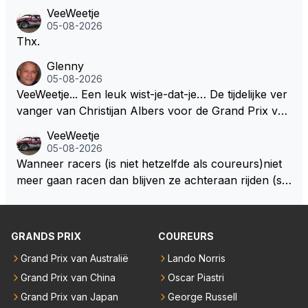
VeeWeetje
05-08-2026
Thx.
Glenny
05-08-2026
VeeWeetje... Een leuk wist-je-dat-je… De tijdelijke ver
vanger van Christijan Albers voor de Grand Prix van
Europa op de Nürburgring in 2007 was testrijder Ma
VeeWeetje
rkus Winkelhock. Vanaf de race daarna werd het st
05-08-2026
oeltje definitief overgenomen door Sakon Yamamot
Wanneer racers (is niet hetzelfde als coureurs)niet
o. Na 2 rondes gokte Markus Winkelhock goed (hij k
meer gaan racen dan blijven ze achteraan rijden (so
oos regenbanden) en reed zelfs 6 ronden aan kop.
ms met een tankslang), en worden ze chagrijnige F1
Dat was ook de enige keer dat een Spyker ooit aan
analisten bij een vaag omroepbedrijf.
kop reed. Toen de rest van het veld ook regenband
GRANDS PRIX
COUREURS
en had, werd hij helaas aan alle kanten door iederee
n achterhaald. Hij moest later opgeven vanwege een
Grand Prix van Australië
Lando Norris
technisch mankement. Het was ook de enige keer d
Grand Prix van China
Oscar Piastri
at Markus Winkelhock een officiële Formule 1 race r
Grand Prix van Japan
George Russell