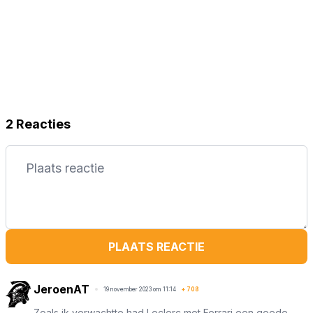
2 Reacties
PLAATS REACTIE
JeroenAT
19 november 2023 om 11:14
+
708
Zoals ik verwachtte had Leclerc met Ferrari een goede