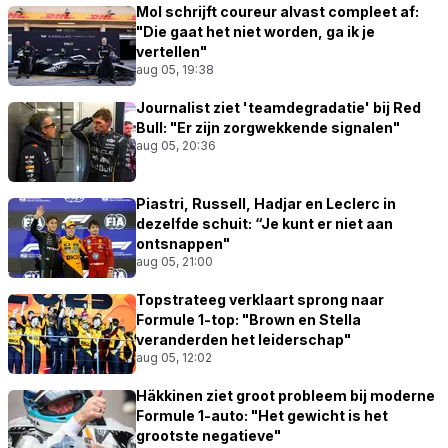
Mol schrijft coureur alvast compleet af:
"Die gaat het niet worden, ga ik je
vertellen"
aug 05, 19:38
Journalist ziet 'teamdegradatie' bij Red
Bull: "Er zijn zorgwekkende signalen"
aug 05, 20:36
Piastri, Russell, Hadjar en Leclerc in
dezelfde schuit: “Je kunt er niet aan
ontsnappen"
aug 05, 21:00
Topstrateeg verklaart sprong naar
Formule 1-top: "Brown en Stella
veranderden het leiderschap"
aug 05, 12:02
Häkkinen ziet groot probleem bij moderne
Formule 1-auto: "Het gewicht is het
grootste negatieve"