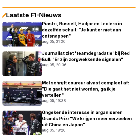
Laatste F1-Nieuws
Piastri, Russell, Hadjar en Leclerc in
dezelfde schuit: “Je kunt er niet aan
ontsnappen"
aug 05, 21:00
Journalist ziet 'teamdegradatie' bij Red
Bull: "Er zijn zorgwekkende signalen"
aug 05, 20:36
Mol schrijft coureur alvast compleet af:
"Die gaat het niet worden, ga ik je
vertellen"
aug 05, 19:38
Ongekende interesse in organiseren
Grands Prix: "We krijgen meer verzoeken
uit China en Japan"
aug 05, 18:20