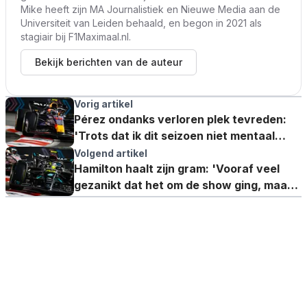
Mike heeft zijn MA Journalistiek en Nieuwe Media aan de
Universiteit van Leiden behaald, en begon in 2021 als
stagiair bij F1Maximaal.nl.
Bekijk berichten van de auteur
Vorig artikel
Pérez ondanks verloren plek tevreden:
'Trots dat ik dit seizoen niet mentaal
gebroken ben'
Volgend artikel
Hamilton haalt zijn gram: 'Vooraf veel
gezanikt dat het om de show ging, maar
Las Vegas bewijst ongelijk'