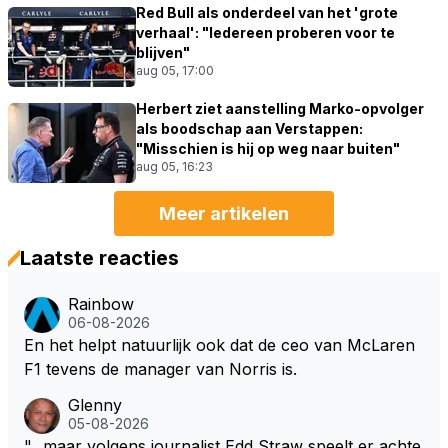
Red Bull als onderdeel van het 'grote
verhaal': "Iedereen proberen voor te
blijven"
aug 05, 17:00
Herbert ziet aanstelling Marko-opvolger
als boodschap aan Verstappen:
"Misschien is hij op weg naar buiten"
aug 05, 16:23
Meer artikelen
Laatste reacties
Rainbow
06-08-2026
En het helpt natuurlijk ook dat de ceo van McLaren
F1 tevens de manager van Norris is.
Glenny
05-08-2026
"...maar volgens journalist Edd Straw speelt er achte