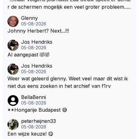
r de schermen mogelijk een veel groter probleem..."
Ik weet het, ik zou er onderhand toch een beetje teg
Glenny
en moeten kunnen! Sh.t, helaas... Pfff.
05-08-2026
Johnny Herbert? Next...!!!
Jos Hendriks
05-08-2026
Al aangepast 🤣🤣
Jos Hendriks
05-08-2026
Weer wat geleerd glenny. Weet veel maar dit wist ik
niet dus eens zoeken in het archief van f1rv
BellaBenni
05-08-2026
**Hongarije Budapest 😅
peterheijnen33
05-08-2026
Een wijze keuze! 😋