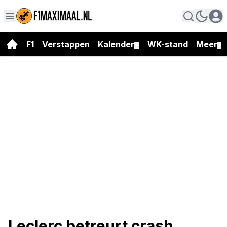
F1
Verstappen
Kalender
WK-stand
Meer
▼
▼
Leclerc betreurt crash