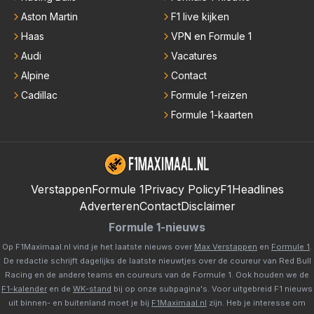
Aston Martin
F1 live kijken
Haas
VPN en Formule 1
Audi
Vacatures
Alpine
Contact
Cadillac
Formule 1-reizen
Formule 1-kaarten
Verstappen
Formule 1
Privacy Policy
F1Headlines
Adverteren
Contact
Disclaimer
Formule 1-nieuws
Op F1Maximaal.nl vind je het laatste nieuws over
Max Verstappen
en
Formule 1
.
De redactie schrijft dagelijks de laatste nieuwtjes over de coureur van Red Bull
Racing en de andere teams en coureurs van de Formule 1. Ook houden we de
F1-kalender
en de
WK-stand
bij op onze subpagina's. Voor uitgebreid F1 nieuws
uit binnen- en buitenland moet je bij
F1Maximaal.nl
zijn. Heb je interesse om