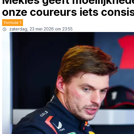
Mekies geeft moeilijkhed
onze coureurs iets consis
Formule 1
zaterdag, 23 mei 2026 om 23:55