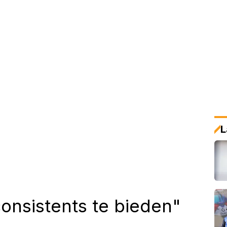
L
consistents te bieden"