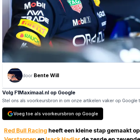
Bente Will
door
Volg F1Maximaal.nl op Google
Stel ons als voorkeursbron in om onze artikelen vaker op Google 
Voeg toe als voorkeursbron op Google
Red Bull Racing
heeft een kleine stap gemaakt op 
Verstappen
en
Isack Hadjar
de zesde en zevende