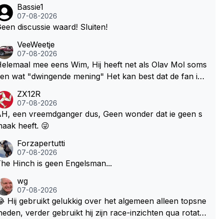
Bassie1
07-08-2026
een discussie waard! Sluiten!
VeeWeetje
07-08-2026
lemaal mee eens Wim, Hij heeft net als Olav Mol soms
en wat "dwingende mening" Het kan best dat de fan in
westie probeerde een vergelijkbaar gevoel bij Windsor
ZX12R
p te roepen. Maar in een tijd zonder races zijn dit leuke
07-08-2026
erichtjes
H, een vreemdganger dus, Geen wonder dat ie geen s
aak heeft. 😜
Forzapertutti
07-08-2026
he Hinch is geen Engelsman...
wg
07-08-2026
 Hij gebruikt gelukkig over het algemeen alleen topsne
heden, verder gebruikt hij zijn race-inzichten qua rotati