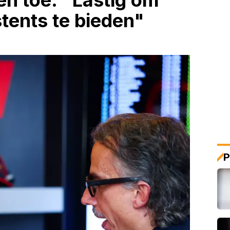
en toe: "Lastig om
tents te bieden"
P