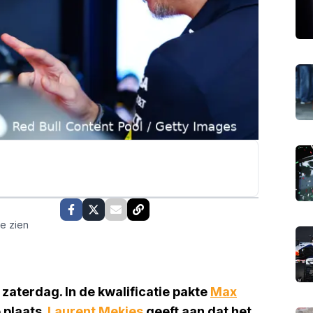
te zien
zaterdag. In de kwalificatie pakte
Max
 plaats.
Laurent Mekies
geeft aan dat het