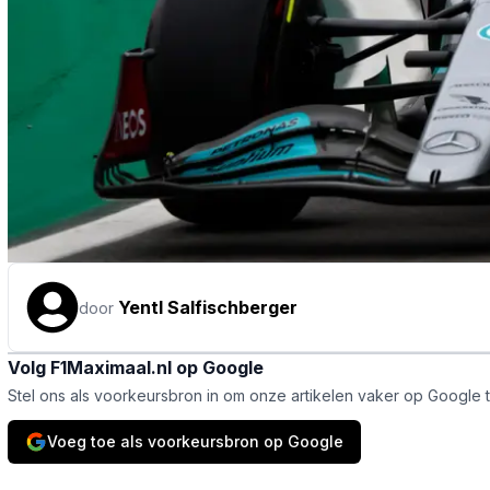
Yentl Salfischberger
door
Volg F1Maximaal.nl op Google
Stel ons als voorkeursbron in om onze artikelen vaker op Google 
Voeg toe als voorkeursbron op Google