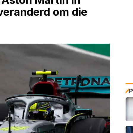
Aston Martin in
veranderd om die
P