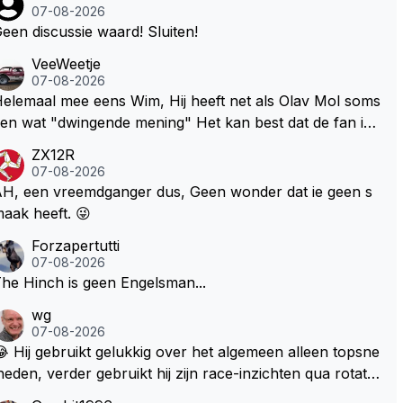
07-08-2026
een discussie waard! Sluiten!
VeeWeetje
07-08-2026
lemaal mee eens Wim, Hij heeft net als Olav Mol soms
en wat "dwingende mening" Het kan best dat de fan in
westie probeerde een vergelijkbaar gevoel bij Windsor
ZX12R
p te roepen. Maar in een tijd zonder races zijn dit leuke
07-08-2026
erichtjes
H, een vreemdganger dus, Geen wonder dat ie geen s
aak heeft. 😜
Forzapertutti
07-08-2026
he Hinch is geen Engelsman...
wg
07-08-2026
 Hij gebruikt gelukkig over het algemeen alleen topsne
heden, verder gebruikt hij zijn race-inzichten qua rotati
baangebruik, etc. Alleen snelheid in of uit een bocht z