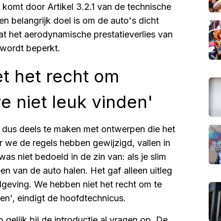
 komt door Artikel 3.2.1 van de technische
n belangrijk doel is om de auto's dicht
dat het aerodynamische prestatieverlies van
 wordt beperkt.
t het recht om
e niet leuk vinden'
 dus deels te maken met ontwerpen die het
we de regels hebben gewijzigd, vallen in
was niet bedoeld in de zin van: als je slim
n van de auto halen. Het gaf alleen uitleg
geving. We hebben niet het recht om te
den', eindigt de hoofdtechnicus.
gelijk bij de introductie al vragen op. De