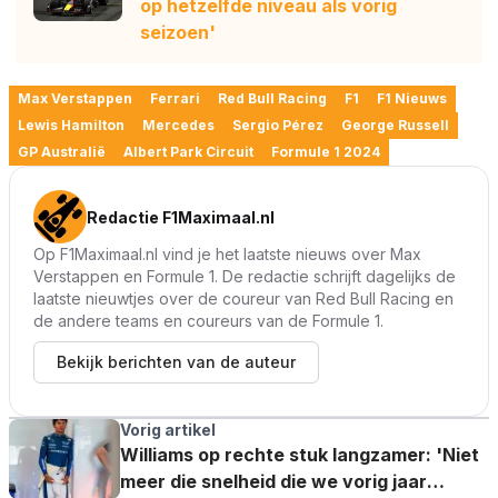
op hetzelfde niveau als vorig
seizoen'
Max Verstappen
Ferrari
Red Bull Racing
F1
F1 Nieuws
Lewis Hamilton
Mercedes
Sergio Pérez
George Russell
GP Australië
Albert Park Circuit
Formule 1 2024
Redactie F1Maximaal.nl
Op F1Maximaal.nl vind je het laatste nieuws over Max
Verstappen en Formule 1. De redactie schrijft dagelijks de
laatste nieuwtjes over de coureur van Red Bull Racing en
de andere teams en coureurs van de Formule 1.
Bekijk berichten van de auteur
Vorig artikel
Williams op rechte stuk langzamer: 'Niet
meer die snelheid die we vorig jaar