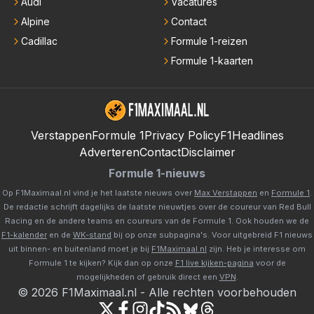
Audi
Vacatures
Alpine
Contact
Cadillac
Formule 1-reizen
Formule 1-kaarten
Verstappen
Formule 1
Privacy Policy
F1Headlines
Adverteren
Contact
Disclaimer
Formule 1-nieuws
Op F1Maximaal.nl vind je het laatste nieuws over
Max Verstappen
en
Formule 1
.
De redactie schrijft dagelijks de laatste nieuwtjes over de coureur van Red Bull
Racing en de andere teams en coureurs van de Formule 1. Ook houden we de
F1-kalender
en de
WK-stand
bij op onze subpagina's. Voor uitgebreid F1 nieuws
uit binnen- en buitenland moet je bij
F1Maximaal.nl
zijn. Heb je interesse om
Formule 1 te kijken? Kijk dan op onze
F1 live kijken-pagina
voor de
mogelijkheden of gebruik direct een
VPN
.
©
2026
F1Maximaal.nl
-
Alle rechten voorbehouden