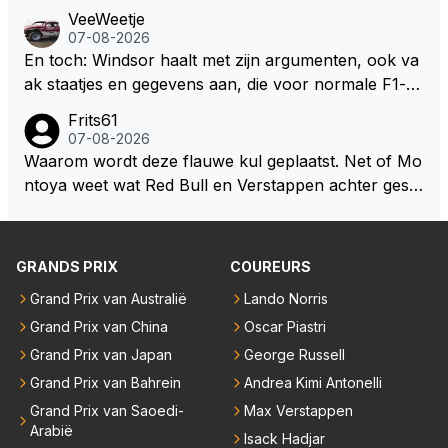
et bv een Hans Christian Andersen. Enorme drang n
VeeWeetje
aar voordragen uit eigen geest. Kan mij voorstellen d
07-08-2026
at je het leuk vindt sprookjes te luisteren maar heb jij
En toch: Windsor haalt met zijn argumenten, ook va
jezelf dan ook wel eens afgevraagd of de dappere b
ak staatjes en gegevens aan, die voor normale F1-fa
oswachter werkelijk Roodkapje uit de buik van de bo
ns niet te verkrijgen of te snappen zijn. Iets met "co
Frits61
ze wolff gesneden heeft?
okies made of your own dough" 🤣
07-08-2026
Waarom wordt deze flauwe kul geplaatst. Net of Mo
ntoya weet wat Red Bull en Verstappen achter geslo
ten deuren bespreken.
GRANDS PRIX
COUREURS
Grand Prix van Australië
Lando Norris
Grand Prix van China
Oscar Piastri
Grand Prix van Japan
George Russell
Grand Prix van Bahrein
Andrea Kimi Antonelli
Grand Prix van Saoedi-
Max Verstappen
Arabië
Isack Hadjar