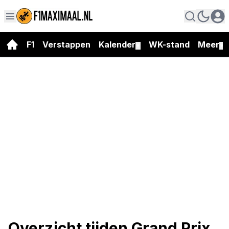
F1
Verstappen
Kalender
WK-stand
Meer
▼
▼
Overzicht tijden Grand Prix