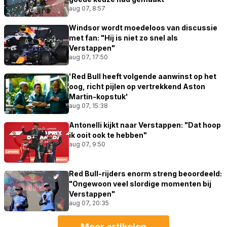
aug 07, 8:57
Windsor wordt moedeloos van discussie
met fan: "Hij is niet zo snel als
Verstappen"
aug 07, 17:50
'Red Bull heeft volgende aanwinst op het
oog, richt pijlen op vertrekkend Aston
Martin-kopstuk'
aug 07, 15:38
Antonelli kijkt naar Verstappen: "Dat hoop
ik ooit ook te hebben"
aug 07, 9:50
Red Bull-rijders enorm streng beoordeeld:
"Ongewoon veel slordige momenten bij
Verstappen"
aug 07, 20:35
Meer artikelen