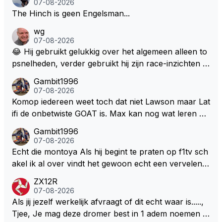
07-08-2026
The Hinch is geen Engelsman...
wg
07-08-2026
😂 Hij gebruikt gelukkig over het algemeen alleen to
psnelheden, verder gebruikt hij zijn race-inzichten q
ua rotatie, baangebruik, etc. Alleen snelheid in of uit
Gambit1996
een bocht zegt helemaal niets, dus wat dat betreft h
07-08-2026
eeft hij sowieso gelijk 😂.
Komop iedereen weet toch dat niet Lawson maar Lat
ifi de onbetwiste GOAT is. Max kan nog wat leren va
n hem En iedereen maar zeggen Schumacher of Ha
Gambit1996
milton, hahahaha. Latifi pakt ze allemaal met de oge
07-08-2026
n dicht met als onbetwiste nummer 2 of GOATINES
Echt die montoya Als hij begint te praten op f1tv sch
S Lawson natuurlijk 😂😂😂😂😂
akel ik al over vindt het gewoon echt een vervelend
mannetje met zijn geblaas alsof hij het allemaal wel
ZX12R
weet 🤮🤮
07-08-2026
Als jij jezelf werkelijk afvraagt of dit echt waar is.....,
Tjee, Je mag deze dromer best in 1 adem noemen m