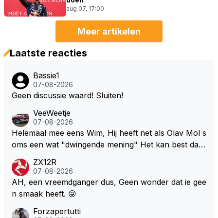
aug 07, 17:00
Meer artikelen
Laatste reacties
Bassie1
07-08-2026
Geen discussie waard! Sluiten!
VeeWeetje
07-08-2026
Helemaal mee eens Wim, Hij heeft net als Olav Mol s
oms een wat "dwingende mening" Het kan best dat
de fan in kwestie probeerde een vergelijkbaar gevoe
ZX12R
l bij Windsor op te roepen. Maar in een tijd zonder r
07-08-2026
aces zijn dit leuke berichtjes
AH, een vreemdganger dus, Geen wonder dat ie gee
n smaak heeft. 😜
Forzapertutti