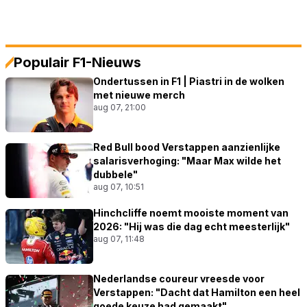
Populair F1-Nieuws
Ondertussen in F1 | Piastri in de wolken
met nieuwe merch
aug 07, 21:00
Red Bull bood Verstappen aanzienlijke
salarisverhoging: "Maar Max wilde het
dubbele"
aug 07, 10:51
Hinchcliffe noemt mooiste moment van
2026: "Hij was die dag echt meesterlijk"
aug 07, 11:48
Nederlandse coureur vreesde voor
Verstappen: "Dacht dat Hamilton een heel
goede keuze had gemaakt"