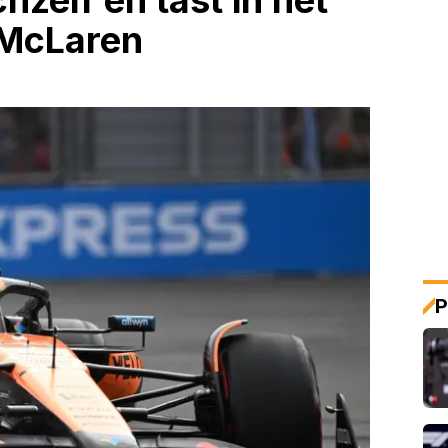
chzelf en tast in het
 McLaren
P