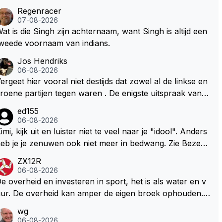
Regenracer
07-08-2026
at is die Singh zijn achternaam, want Singh is altijd een
weede voornaam van indians.
Jos Hendriks
06-08-2026
ergeet hier vooral niet destijds dat zowel al de linkse en
roene partijen tegen waren . De enigste uitspraak van e
n groenlinkse daarnaast bouw er een dak over dan kun
ed155
en ze hun eigen uitlaat gassen inademen maar niet wet
06-08-2026
nde was dat de F1 motor schoner is dan een normale a
imi, kijk uit en luister niet te veel naar je "idool". Anders
to. Dus denk echt niet dat deze groene/wollen regering
eb je je zenuwen ook niet meer in bedwang. Zie Bezech
ier de F1 talenten of karters zullen steunen laat staan o
, Di Antonio.. misschien anders tegen Max/Marquez/Jos
ZX12R
m een euro in het circuit Zandvoort te steken
 Veel gezelliger
06-08-2026
e overheid en investeren in sport, het is als water en v
ur. De overheid kan amper de eigen broek ophouden.
e Staat steelt liever, liefst van eigen burgers. Je kunt de
wg
taat het best vergelijken met de sheriff van Nottinghem
06-08-2026