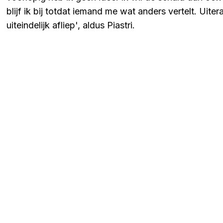
blijf ik bij totdat iemand me wat anders vertelt. Uite
uiteindelijk afliep', aldus Piastri.