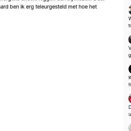
raard ben ik erg teleurgesteld met hoe het
W
t
V
g
e
n
e
K
u
h
h
i
?
D
u
D
S