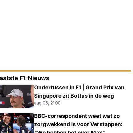
aatste F1-Nieuws
Ondertussen in F1 | Grand Prix van
Singapore zit Bottas in de weg
aug 06, 21:00
BBC-correspondent weet wat zo
zorgwekkend is voor Verstappen:
"We hebben het over Max"