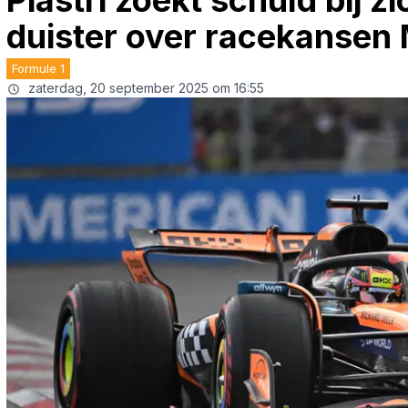
Piastri zoekt schuld bij zi
duister over racekansen
Formule 1
zaterdag, 20 september 2025 om 16:55