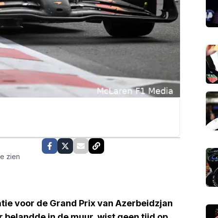
te zien
atie voor de Grand Prix van Azerbeidzjan
er belandde in de muur, wist geen tijd op