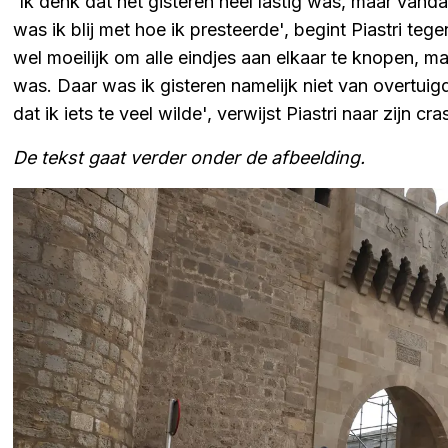
'Ik denk dat het gisteren heel lastig was, maar vand
was ik blij met hoe ik presteerde', begint Piastri te
wel moeilijk om alle eindjes aan elkaar te knopen, maa
was. Daar was ik gisteren namelijk niet van overtuig
dat ik iets te veel wilde', verwijst Piastri naar zijn cr
De tekst gaat verder onder de afbeelding.