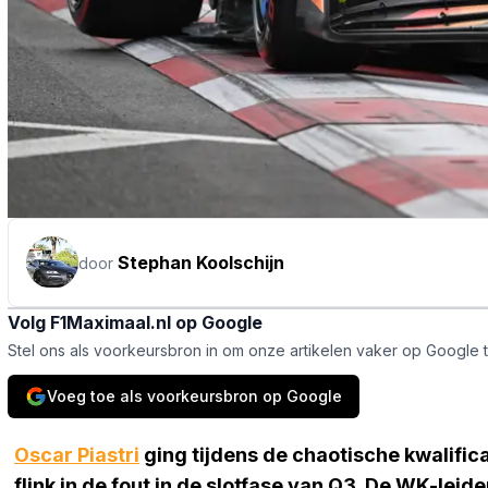
Stephan Koolschijn
door
Volg F1Maximaal.nl op Google
Stel ons als voorkeursbron in om onze artikelen vaker op Google 
Voeg toe als voorkeursbron op Google
Oscar Piastri
ging tijdens de chaotische kwalific
flink in de fout in de slotfase van Q3. De WK-leid