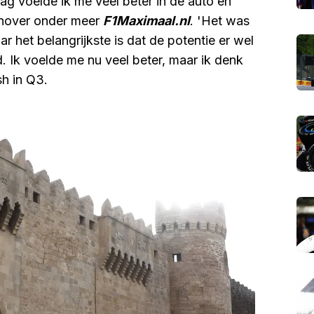
aag voelde ik me veel beter in de auto en
genover onder meer
F1Maximaal.nl
. 'Het was
r het belangrijkste is dat de potentie er wel
d. Ik voelde me nu veel beter, maar ik denk
ash in Q3.