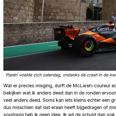
Piastri voelde zich zaterdag, ondanks de crash in de kwa
Wat er precies misging, durft de McLaren-coureur ec
bekijken wat ik anders deed dan in de ronden ervoor, 
veel anders deed. Soms kan iets kleins echter een g
dus misschien dat dat eraan heeft bijgedragen of m
voorlopig heb ik geen idee. Ik wil de schuld dan ook