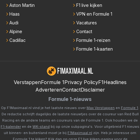
Aston Martin
F1 live kijken
Haas
VPN en Formule 1
Audi
Vacatures
Alpine
Contact
Cadillac
Formule 1-reizen
Formule 1-kaarten
Verstappen
Formule 1
Privacy Policy
F1Headlines
Adverteren
Contact
Disclaimer
Formule 1-nieuws
Op F1Maximaal.nl vind je het laatste nieuws over
Max Verstappen
en
Formule 1
.
De redactie schrijft dagelijks de laatste nieuwtjes over de coureur van Red Bull
Racing en de andere teams en coureurs van de Formule 1. Ook houden we de
F1-kalender
en de
WK-stand
bij op onze subpagina's. Voor uitgebreid F1 nieuws
uit binnen- en buitenland moet je bij
F1Maximaal.nl
zijn. Heb je interesse om
Formule 1 te kijken? Kijk dan op onze
F1 live kijken-pagina
voor de