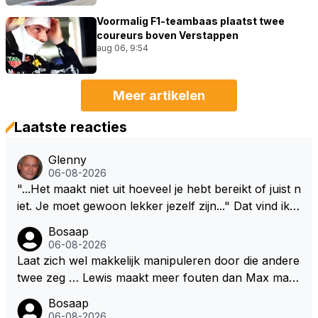
Voormalig F1-teambaas plaatst twee
coureurs boven Verstappen
aug 06, 9:54
Meer artikelen
Laatste reacties
Glenny
06-08-2026
"...Het maakt niet uit hoeveel je hebt bereikt of juist n
iet. Je moet gewoon lekker jezelf zijn..." Dat vind ik z
o bijzonder aan Max Verstappen; het gaat hem om k
Bosaap
waliteit en niet om kwantiteit in het (zijn) leven. Voor
06-08-2026
zo'n mindset in een wereld waarin het nota bene he
Laat zich wel makkelijk manipuleren door die andere
el vaak juist WEL om kwantiteit draait, en dat op z
twee zeg … Lewis maakt meer fouten dan Max maar
o'n jonge leeftijd, kan ik alleen maar bewondering he
plaatst m toch boven Max .. En ja dan Kimi … Kimi rij
Bosaap
bben. Toen hij zijn eerste titel in Abu Dhabi won in 2
dt goed, begrijp mij goed, maar heeft ook het beste
06-08-2026