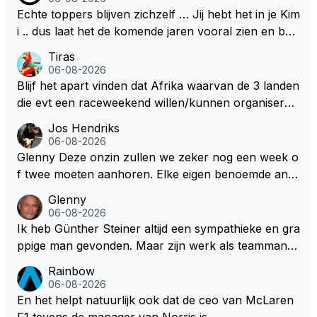
021 zei hij al direct dat hij had bereikt wat hij altijd al g
materiaal .. Het kan en mag nooit zo zijn dat hij kwa
Echte toppers blijven zichzelf … Jij hebt het in je Kim
raag wilde. Max was tevreden, de rest is bonus. Iets
rijden hoger ingeschaald wordt dan Lewis en Max ..
i .. dus laat het de komende jaren vooral zien en be
dergelijks heb ik bijvoorbeeld Lando Norris nog niet
Dan begrijpt je het echt niet en doe je Lewis en Max
wijs ons dat je jezelf kunt blijven … 👊👊
Tiras
horen zeggen. Eigenlijk nog geen enkele andere cou
toch echt te kort ..
06-08-2026
reur...
Blijf het apart vinden dat Afrika waarvan de 3 landen
die evt een raceweekend willen/kunnen organiseren
heel veel honderden miljoenen gaan spenderen aan
Jos Hendriks
het opknappen van circuits en geld voor de FOM o
06-08-2026
m maar die F1 licentie binnen te halen. Dit terwijl dez
Glenny Deze onzin zullen we zeker nog een week o
e Afrikaanse landen allemaal nog steeds flink wat on
f twee moeten aanhoren. Elke eigen benoemde anali
twikkelingshulpgeld beuren.
st of presentator denkt er het zijne van te weten en
Glenny
aan het einde van het liedje zitten ze er allemaal naa
06-08-2026
st Dus glenny sterkte met deze bullshit lezen
Ik heb Günther Steiner altijd een sympathieke en gra
ppige man gevonden. Maar zijn werk als teammanag
er bij het Amerikaanse Haas F1 heeft volgens mij no
Rainbow
oit veel indruk gemaakt. Voor mij persoonlijk lijkt hij d
06-08-2026
ezelfde weg te bewandelen als analist. En dat is niet
En het helpt natuurlijk ook dat de ceo van McLaren
vanwege zijn persoonlijke Top-3. Hij blijft sympathie
F1 tevens de manager van Norris is.