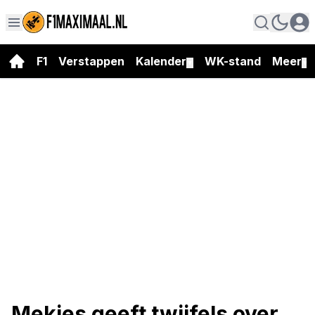
F1
Verstappen
Kalender
WK-stand
Meer
▼
▼
Mekies geeft twijfels over