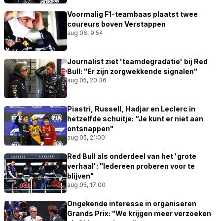
Voormalig F1-teambaas plaatst twee
coureurs boven Verstappen
aug 06, 9:54
Journalist ziet 'teamdegradatie' bij Red
Bull: "Er zijn zorgwekkende signalen"
aug 05, 20:36
Piastri, Russell, Hadjar en Leclerc in
hetzelfde schuitje: “Je kunt er niet aan
ontsnappen"
aug 05, 21:00
Red Bull als onderdeel van het 'grote
verhaal': "Iedereen proberen voor te
blijven"
aug 05, 17:00
Ongekende interesse in organiseren
Grands Prix: "We krijgen meer verzoeken