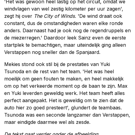
'Het was gewoon heel lastig op het circuit, omdat we
windvlagen van wel zestig kilometer per uur zagen',
zegt hij over
The City of Winds.
'De wind draait ook
constant, dus de omstandigheden waren elke ronde
anders. Daarnaast had je ook nog de regendruppels en
de miezerregen.' Daardoor leek Sainz even de eerste
startplek te bemachtigen, maar uiteindelijk ging alleen
Verstappen nog sneller dan de Spanjaard.
Mekies stond ook stil bij de prestaties van Yuki
Tsunoda en de rest van het team. 'Het was heel
moeilijk om geen fouten te maken, en heel makkelijk
om op het verkeerde moment op de baan te zijn. Max
en Yuki leverden geweldig werk. Het team heeft alles
perfect aangepakt. Het is geweldig om te zien dat de
auto hier zo goed presteert', glundert de teambaas.
Tsunoda was een seconde langzamer dan Verstappen,
maar eindigde daarmee wel als zesde.
De tekst gaat verder onder de afbeelding.