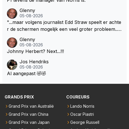
k, maar zijn werk als specialistisch commentator en
Glenny
presentator bij RTL Duitsland, een televisiezender di
05-08-2026
e de Formule 1 uitzendt in Duitsland..., mwah!
"...maar volgens journalist Edd Straw speelt er achte
r de schermen mogelijk een veel groter probleem..."
Ik weet het, ik zou er onderhand toch een beetje teg
Glenny
en moeten kunnen! Sh.t, helaas... Pfff.
05-08-2026
Johnny Herbert? Next...!!!
Jos Hendriks
05-08-2026
Al aangepast 🤣🤣
GRANDS PRIX
COUREURS
Grand Prix van Australië
Lando Norris
Grand Prix van China
Oscar Piastri
Grand Prix van Japan
George Russell