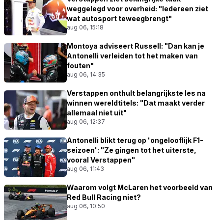
weggelegd voor overheid: "Iedereen ziet
wat autosport teweegbrengt"
aug 06, 15:18
Montoya adviseert Russell: "Dan kan je
Antonelli verleiden tot het maken van
fouten"
aug 06, 14:35
Verstappen onthult belangrijkste les na
winnen wereldtitels: "Dat maakt verder
allemaal niet uit"
aug 06, 12:37
Antonelli blikt terug op 'ongelooflijk F1-
seizoen': "Ze gingen tot het uiterste,
vooral Verstappen"
aug 06, 11:43
Waarom volgt McLaren het voorbeeld van
Red Bull Racing niet?
aug 06, 10:50