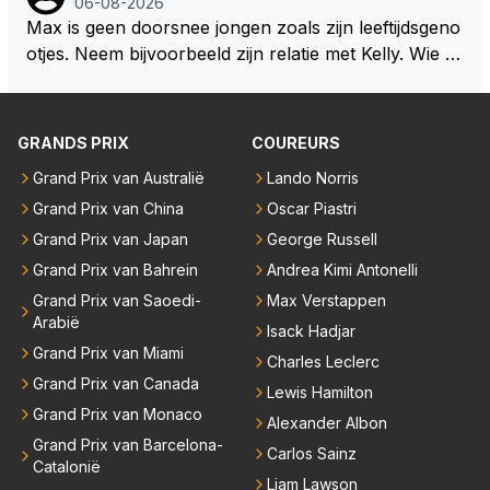
06-08-2026
wel afstaan, de parasiet.
Max is geen doorsnee jongen zoals zijn leeftijdsgeno
otjes. Neem bijvoorbeeld zijn relatie met Kelly. Wie g
aat er een relatie aan met een vrouw die toch wat ja
artjes ouder is en al een kleine heeft van een voorm
alig RB-lid op de leeftijd van 23 jaar? Hij doet dingen
GRANDS PRIX
COUREURS
die leeftijdsgenootjes niet doen en blijft toch heel gew
Grand Prix van Australië
Lando Norris
oon. Ieder jaar is er in Hongarije een uitje voor zijn t
Grand Prix van China
Oscar Piastri
eam. Op 28-jarige leeftijd is hij al eigenaar van een su
ccesvol raceteam. Hij is niet alleen speciaal in de aut
Grand Prix van Japan
George Russell
o maar ook daarbuiten.
Grand Prix van Bahrein
Andrea Kimi Antonelli
Grand Prix van Saoedi-
Max Verstappen
Arabië
Isack Hadjar
Grand Prix van Miami
Charles Leclerc
Grand Prix van Canada
Lewis Hamilton
Grand Prix van Monaco
Alexander Albon
Grand Prix van Barcelona-
Carlos Sainz
Catalonië
Liam Lawson