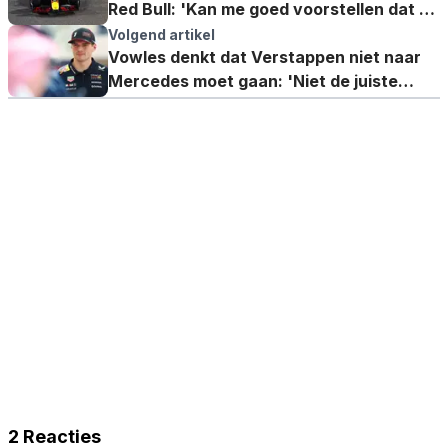
Red Bull: 'Kan me goed voorstellen dat hij
niet blij is'
Volgend artikel
Vowles denkt dat Verstappen niet naar
Mercedes moet gaan: 'Niet de juiste
plek'
2 Reacties