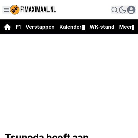
F1
Verstappen
Kalender
WK-stand
Meer
▼
▼
Tsunoda heeft aan