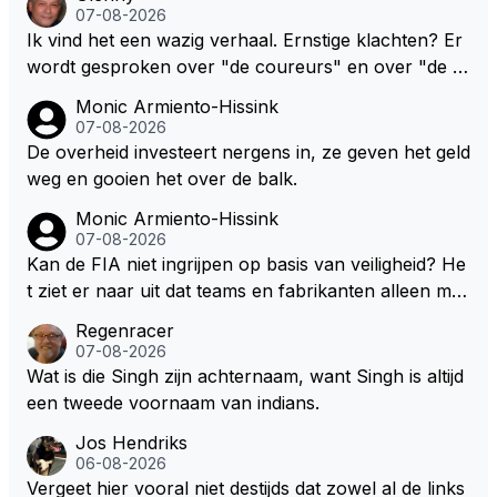
07-08-2026
Ik vind het een wazig verhaal. Ernstige klachten? Er
wordt gesproken over "de coureurs" en over "de te
ams" zonder dat op enig manier duidelijk wordt gem
Monic Armiento-Hissink
aakt hoe deze standpunten c.q. opvattingen zijn ver
07-08-2026
deeld. Ik bedoel, hoeveel coureurs, 2, 8 of meer? E
De overheid investeert nergens in, ze geven het geld
n hoeveel en welke teams? De coureurs hebben er
weg en gooien het over de balk.
nstige klachten. Oh ja, welke? Teams vrezen een na
Monic Armiento-Hissink
deel. Oh ja, welke? Het enige dat concreet is, is de m
07-08-2026
edewerking van Pirelli. In mijn ogen wordt het daard
Kan de FIA niet ingrijpen op basis van veiligheid? He
oor lastig om de juiste context te bepalen. Maar welli
t ziet er naar uit dat teams en fabrikanten alleen ma
cht volgt deze informatie nog in de nabije toekomst?
ar naar hun eigen belang kijken en de veiligheid van
Regenracer
hun coureurs op de laatste plaats komt. Eigenlijk he
07-08-2026
bben coureurs maar weinig te vertellen over hun ve
Wat is die Singh zijn achternaam, want Singh is altijd
iligheid, er wordt toch niet naar ze geluisterd.
een tweede voornaam van indians.
Jos Hendriks
06-08-2026
Vergeet hier vooral niet destijds dat zowel al de links