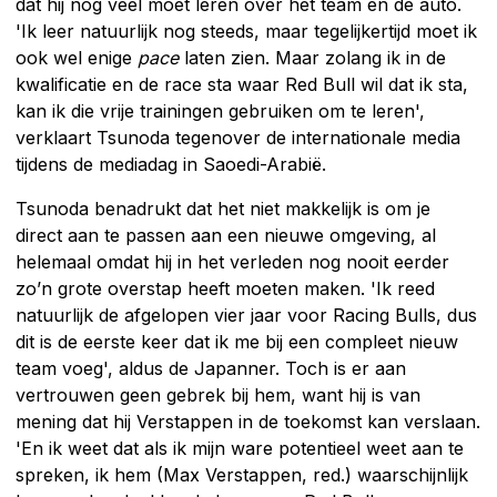
dat hij nog veel moet leren over het team en de auto.
'Ik leer natuurlijk nog steeds, maar tegelijkertijd moet ik
ook wel enige
pace
laten zien. Maar zolang ik in de
kwalificatie en de race sta waar Red Bull wil dat ik sta,
kan ik die vrije trainingen gebruiken om te leren',
verklaart Tsunoda tegenover de internationale media
tijdens de mediadag in Saoedi-Arabië.
Tsunoda benadrukt dat het niet makkelijk is om je
direct aan te passen aan een nieuwe omgeving, al
helemaal omdat hij in het verleden nog nooit eerder
zo’n grote overstap heeft moeten maken. 'Ik reed
natuurlijk de afgelopen vier jaar voor Racing Bulls, dus
dit is de eerste keer dat ik me bij een compleet nieuw
team voeg', aldus de Japanner. Toch is er aan
vertrouwen geen gebrek bij hem, want hij is van
mening dat hij Verstappen in de toekomst kan verslaan.
'En ik weet dat als ik mijn ware potentieel weet aan te
spreken, ik hem (Max Verstappen, red.) waarschijnlijk