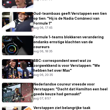
Oud-teambaas geeft Verstappen een tien
op tien: "Hij is de Nadia Comăneci van
Formule 1"
aug 06, 17:45
Formule 1-teams blokkeren verandering
ondanks ernstige klachten van de
coureurs
aug 06, 18:35
BBC-correspondent weet wat zo
zorgwekkend is voor Verstappen: "We
hebben het over Max"
aug 06, 20:35
Nederlandse coureur vreesde voor
Verstappen: "Dacht dat Hamilton een heel
goede keuze had gemaakt"
aug 07, 8:57
Verstappen ziet belangrijke taak