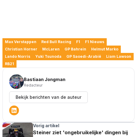
Max Verstappen
Red Bull Racing
F1
F1 Nieuws
Christian Horner
McLaren
GP Bahrein
Helmut Marko
Lando Norris
Yuki Tsunoda
GP Saoedi-Arabië
Liam Lawson
RB21
Bastiaan Jongman
Redacteur
Bekijk berichten van de auteur
Vorig artikel
Steiner ziet 'ongebruikelijke' dingen bij