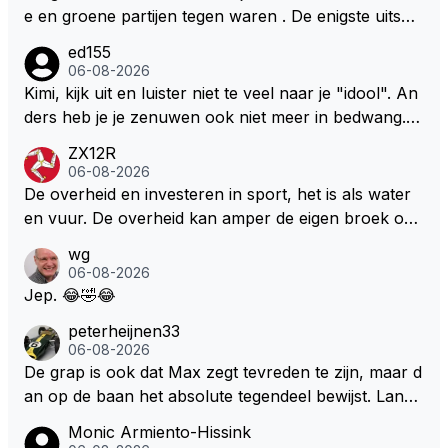
e en groene partijen tegen waren . De enigste uitspr
aak van een groenlinkse daarnaast bouw er een dak
ed155
over dan kunnen ze hun eigen uitlaat gassen inade
06-08-2026
men maar niet wetende was dat de F1 motor schone
Kimi, kijk uit en luister niet te veel naar je "idool". An
r is dan een normale auto. Dus denk echt niet dat de
ders heb je je zenuwen ook niet meer in bedwang. Zi
ze groene/wollen regering hier de F1 talenten of kar
e Bezechi, Di Antonio.. misschien anders tegen Max/
ZX12R
ters zullen steunen laat staan om een euro in het cir
Marquez/Jos ? Veel gezelliger
06-08-2026
cuit Zandvoort te steken
De overheid en investeren in sport, het is als water
en vuur. De overheid kan amper de eigen broek oph
ouden. De Staat steelt liever, liefst van eigen burger
wg
s. Je kunt de Staat het best vergelijken met de sherif
06-08-2026
f van Nottinghem (Robin Hood) welk achter de bom
Jep. 😂🤣😂
en verscholen de argeloze burger opwacht om he
peterheijnen33
m/haar van zijn laatste zuurverdiende stuiver te ber
06-08-2026
oven. De Staat heeft nooit ooit maar een stuiver in Z
De grap is ook dat Max zegt tevreden te zijn, maar d
andvoort willen investeren en dat zal ook nooit gebe
an op de baan het absolute tegendeel bewijst. Lando
uren. Afdragen van BTW gelden en vergunningen bi
zegt daarentegen juist meer te willen, maar laat het
Monic Armiento-Hissink
j dergelijke sportievefestiviteiten MOET je dan weer
dan eigenlijk niet echt zien. ;)