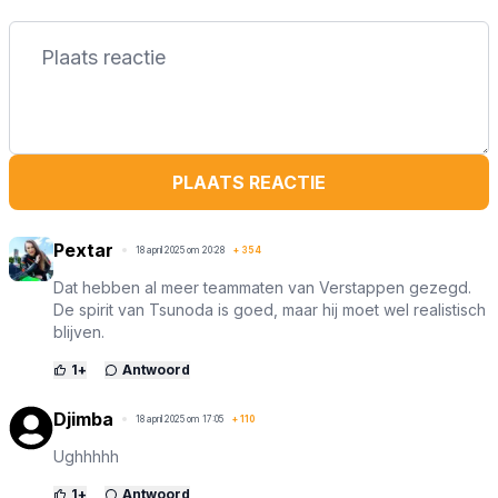
PLAATS REACTIE
Pextar
18 april 2025 om 20:28
+
354
Dat hebben al meer teammaten van Verstappen gezegd.
De spirit van Tsunoda is goed, maar hij moet wel realistisch
blijven.
1
+
Antwoord
Djimba
18 april 2025 om 17:05
+
110
Ughhhhh
1
+
Antwoord