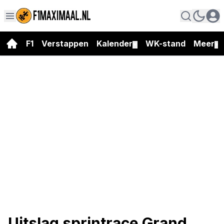
F1
Verstappen
Kalender
WK-stand
Meer
▼
▼
Uitslag sprintrace Grand