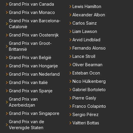
n meer. Ook andere teams verliezen mensen. Er wo
Grand Prix van Canada
Lewis Hamilton
rdt teveel drama van gemaakt.
Grand Prix van Monaco
Alexander Albon
Grand Prix van Barcelona-
Carlos Sainz
Catalonië
Liam Lawson
Grand Prix van Oostenrijk
Arvid Lindblad
Grand Prix van Groot-
Fernando Alonso
Brittannië
Lance Stroll
Grand Prix van België
Oliver Bearman
Grand Prix van Hongarije
Esteban Ocon
Grand Prix van Nederland
Nico Hülkenberg
Grand Prix van Italië
Gabriel Bortoleto
Grand Prix van Spanje
Pierre Gasly
Grand Prix van
Azerbeidzjan
Franco Colapinto
Grand Prix van Singapore
Sergio Pérez
Grand Prix van de
Valtteri Bottas
Verenigde Staten