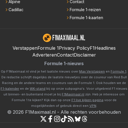
Alpine
Contact
Cadillac
Formule 1-reizen
Formule 1-kaarten
Verstappen
Formule 1
Privacy Policy
F1Headlines
Adverteren
Contact
Disclaimer
Formule 1-nieuws
Op F1Maximaal.nl vind je het laatste nieuws over
Max Verstappen
en
Formule 1
.
De redactie schrijft dagelijks de laatste nieuwtjes over de coureur van Red Bull
Racing en de andere teams en coureurs van de Formule 1. Ook houden we de
F1-kalender
en de
WK-stand
bij op onze subpagina's. Voor uitgebreid F1 nieuws
uit binnen- en buitenland moet je bij
F1Maximaal.nl
zijn. Heb je interesse om
Formule 1 te kijken? Kijk dan op onze
F1 live kijken-pagina
voor de
mogelijkheden of gebruik direct een
VPN
.
©
2026
F1Maximaal.nl
-
Alle rechten voorbehouden