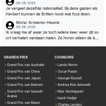
oon. Ieder jaar is er in Hongarije een uitje voor zijn t
06-08-2026
eam. Op 28-jarige leeftijd is hij al eigenaar van een su
Je vergeet dezelfde nationaliteit. Bij deze gasten als
ccesvol raceteam. Hij is niet alleen speciaal in de aut
Herbert kunnen de Britten nooit wat fout doen.
o maar ook daarbuiten.
Monic Armiento-Hissink
06-08-2026
Ik vraag me af waar ze toch iedere keer weer dit so
ort verhalen vandaan halen. Ze horen alleen de boa
rdradio's en interviews van Max, die uitgezonden en
gedaan worden als ie nog vol adrenaline zit, maar ni
emand weet wat er zich afspeelt achter gesloten de
GRANDS PRIX
COUREURS
uren. Bovendien werken er 2000 man bij RB en niet
Grand Prix van Australië
Lando Norris
iedereen is vertrokken. Dat er nu een paar jaar acht
Grand Prix van China
Oscar Piastri
er elkaar mensen een andere uitdagingen zoeken of
niet meer in de F1 willen werken is niet zo gek als de
Grand Prix van Japan
George Russell
meesten van hen al sinds dat RB hun intrede deed a
Grand Prix van Bahrein
Andrea Kimi Antonelli
anwezig waren. De mensen die nu een aantal van di
Grand Prix van Saoedi-
Max Verstappen
e lege plaatsen op gaan vullen hebben ook al jaren
Arabië
Isack Hadjar
binnen RB gewerkt en zijn voor Max geen vreemde
Grand Prix van Miami
Charles Leclerc