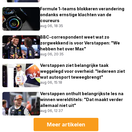
Formule 1-teams blokkeren verandering
ondanks ernstige klachten van de
coureurs
aug 06, 18:35
BBC-correspondent weet wat zo
zorgwekkend is voor Verstappen: "We
hebben het over Max"
aug 06, 20:35
Verstappen ziet belangrijke taak
weggelegd voor overheid: "Iedereen ziet
wat autosport teweegbrengt"
aug 06, 15:18
Verstappen onthult belangrijkste les na
winnen wereldtitels: "Dat maakt verder
allemaal niet uit"
aug 06, 12:37
Meer artikelen