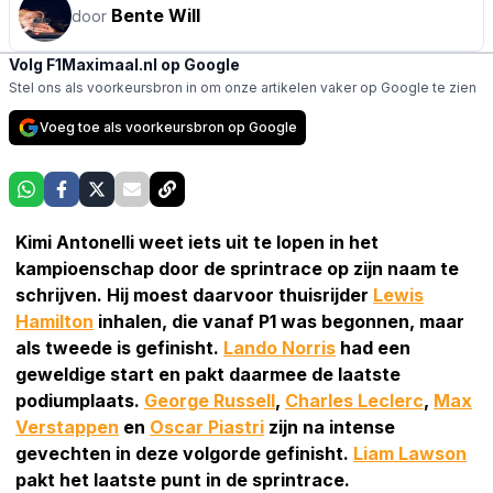
Bente Will
door
Volg F1Maximaal.nl op Google
Stel ons als voorkeursbron in om onze artikelen vaker op Google te zien
Voeg toe als voorkeursbron op Google
Kimi Antonelli weet iets uit te lopen in het
kampioenschap door de sprintrace op zijn naam te
schrijven. Hij moest daarvoor thuisrijder
Lewis
Hamilton
inhalen, die vanaf P1 was begonnen, maar
als tweede is gefinisht.
Lando Norris
had een
geweldige start en pakt daarmee de laatste
podiumplaats.
George Russell
,
Charles Leclerc
,
Max
Verstappen
en
Oscar Piastri
zijn na intense
gevechten in deze volgorde gefinisht.
Liam Lawson
pakt het laatste punt in de sprintrace.