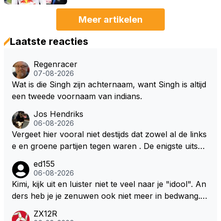
Meer artikelen
Laatste reacties
Regenracer
07-08-2026
Wat is die Singh zijn achternaam, want Singh is altijd
een tweede voornaam van indians.
Jos Hendriks
06-08-2026
Vergeet hier vooral niet destijds dat zowel al de links
e en groene partijen tegen waren . De enigste uitspr
aak van een groenlinkse daarnaast bouw er een dak
ed155
over dan kunnen ze hun eigen uitlaat gassen inade
06-08-2026
men maar niet wetende was dat de F1 motor schone
Kimi, kijk uit en luister niet te veel naar je "idool". An
r is dan een normale auto. Dus denk echt niet dat de
ders heb je je zenuwen ook niet meer in bedwang. Zi
ze groene/wollen regering hier de F1 talenten of kar
e Bezechi, Di Antonio.. misschien anders tegen Max/
ZX12R
ters zullen steunen laat staan om een euro in het cir
Marquez/Jos ? Veel gezelliger