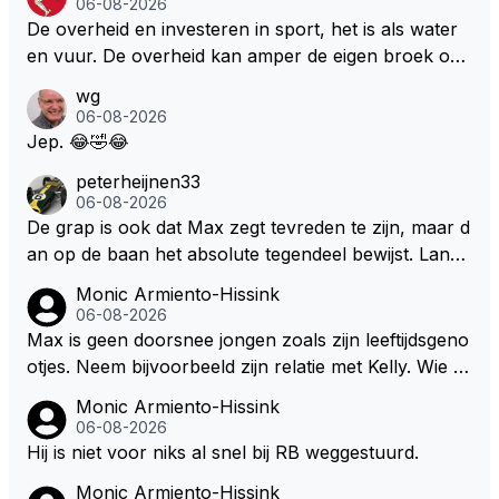
06-08-2026
cuit Zandvoort te steken
De overheid en investeren in sport, het is als water
en vuur. De overheid kan amper de eigen broek oph
ouden. De Staat steelt liever, liefst van eigen burger
wg
s. Je kunt de Staat het best vergelijken met de sherif
06-08-2026
f van Nottinghem (Robin Hood) welk achter de bom
Jep. 😂🤣😂
en verscholen de argeloze burger opwacht om he
peterheijnen33
m/haar van zijn laatste zuurverdiende stuiver te ber
06-08-2026
oven. De Staat heeft nooit ooit maar een stuiver in Z
De grap is ook dat Max zegt tevreden te zijn, maar d
andvoort willen investeren en dat zal ook nooit gebe
an op de baan het absolute tegendeel bewijst. Lando
uren. Afdragen van BTW gelden en vergunningen bi
zegt daarentegen juist meer te willen, maar laat het
Monic Armiento-Hissink
j dergelijke sportievefestiviteiten MOET je dan weer
dan eigenlijk niet echt zien. ;)
06-08-2026
wel afstaan, de parasiet.
Max is geen doorsnee jongen zoals zijn leeftijdsgeno
otjes. Neem bijvoorbeeld zijn relatie met Kelly. Wie g
aat er een relatie aan met een vrouw die toch wat ja
Monic Armiento-Hissink
artjes ouder is en al een kleine heeft van een voorm
06-08-2026
alig RB-lid op de leeftijd van 23 jaar? Hij doet dingen
Hij is niet voor niks al snel bij RB weggestuurd.
die leeftijdsgenootjes niet doen en blijft toch heel gew
Monic Armiento-Hissink