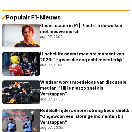
Populair F1-Nieuws
Ondertussen in F1 | Piastri in de wolken
met nieuwe merch
aug 07, 21:00
Hinchcliffe noemt mooiste moment van
2026: "Hij was die dag echt meesterlijk"
aug 07, 11:48
Windsor wordt moedeloos van discussie
met fan: "Hij is niet zo snel als
Verstappen"
aug 07, 17:50
Red Bull-rijders enorm streng beoordeeld:
"Ongewoon veel slordige momenten bij
Verstappen"
aug 07, 20:35