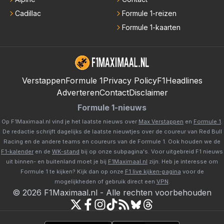
Cadillac
Formule 1-reizen
Formule 1-kaarten
Verstappen
Formule 1
Privacy Policy
F1Headlines
Adverteren
Contact
Disclaimer
Formule 1-nieuws
Op F1Maximaal.nl vind je het laatste nieuws over
Max Verstappen
en
Formule 1
.
De redactie schrijft dagelijks de laatste nieuwtjes over de coureur van Red Bull
Racing en de andere teams en coureurs van de Formule 1. Ook houden we de
F1-kalender
en de
WK-stand
bij op onze subpagina's. Voor uitgebreid F1 nieuws
uit binnen- en buitenland moet je bij
F1Maximaal.nl
zijn. Heb je interesse om
Formule 1 te kijken? Kijk dan op onze
F1 live kijken-pagina
voor de
mogelijkheden of gebruik direct een
VPN
.
©
2026
F1Maximaal.nl
-
Alle rechten voorbehouden