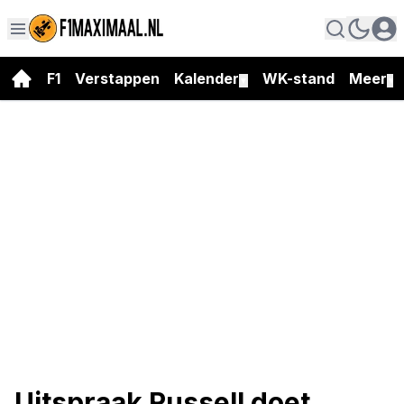
F1
Verstappen
Kalender
WK-stand
Meer
▼
▼
Uitspraak Russell doet