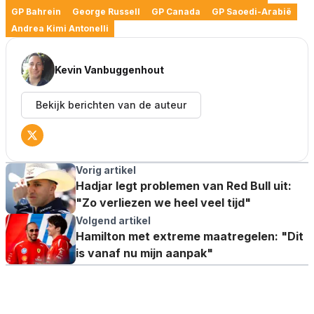
GP Bahrein
George Russell
GP Canada
GP Saoedi-Arabië
Andrea Kimi Antonelli
Kevin Vanbuggenhout
Bekijk berichten van de auteur
Vorig artikel
Hadjar legt problemen van Red Bull uit:
"Zo verliezen we heel veel tijd"
Volgend artikel
Hamilton met extreme maatregelen: "Dit
is vanaf nu mijn aanpak"