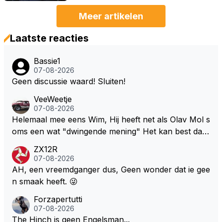
Meer artikelen
Laatste reacties
Bassie1
07-08-2026
Geen discussie waard! Sluiten!
VeeWeetje
07-08-2026
Helemaal mee eens Wim, Hij heeft net als Olav Mol s
oms een wat "dwingende mening" Het kan best dat
de fan in kwestie probeerde een vergelijkbaar gevoe
ZX12R
l bij Windsor op te roepen. Maar in een tijd zonder r
07-08-2026
aces zijn dit leuke berichtjes
AH, een vreemdganger dus, Geen wonder dat ie gee
n smaak heeft. 😜
Forzapertutti
07-08-2026
The Hinch is geen Engelsman...