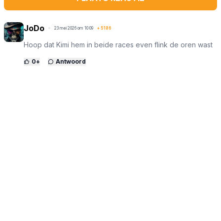
JoDo
23 mei 2026 om 10:09
+
5186
Hoop dat Kimi hem in beide races even flink de oren wast
0
+
Antwoord