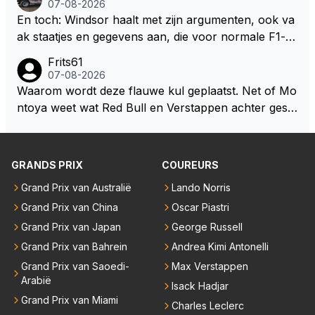
07-08-2026
at je het leuk vindt sprookjes te luisteren maar heb jij
En toch: Windsor haalt met zijn argumenten, ook va
jezelf dan ook wel eens afgevraagd of de dappere b
ak staatjes en gegevens aan, die voor normale F1-fa
oswachter werkelijk Roodkapje uit de buik van de bo
ns niet te verkrijgen of te snappen zijn. Iets met "co
Frits61
ze wolff gesneden heeft?
okies made of your own dough" 🤣
07-08-2026
Waarom wordt deze flauwe kul geplaatst. Net of Mo
ntoya weet wat Red Bull en Verstappen achter geslo
ten deuren bespreken.
GRANDS PRIX
COUREURS
Grand Prix van Australië
Lando Norris
Grand Prix van China
Oscar Piastri
Grand Prix van Japan
George Russell
Grand Prix van Bahrein
Andrea Kimi Antonelli
Grand Prix van Saoedi-
Max Verstappen
Arabië
Isack Hadjar
Grand Prix van Miami
Charles Leclerc