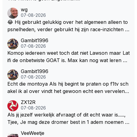
wg
07-08-2026
😂 Hij gebruikt gelukkig over het algemeen alleen to
psnelheden, verder gebruikt hij zijn race-inzichten q
ua rotatie, baangebruik, etc. Alleen snelheid in of uit
Gambit1996
een bocht zegt helemaal niets, dus wat dat betreft h
07-08-2026
eeft hij sowieso gelijk 😂.
Komop iedereen weet toch dat niet Lawson maar Lat
ifi de onbetwiste GOAT is. Max kan nog wat leren va
n hem En iedereen maar zeggen Schumacher of Ha
Gambit1996
milton, hahahaha. Latifi pakt ze allemaal met de oge
07-08-2026
n dicht met als onbetwiste nummer 2 of GOATINES
Echt die montoya Als hij begint te praten op f1tv sch
S Lawson natuurlijk 😂😂😂😂😂
akel ik al over vindt het gewoon echt een vervelend
mannetje met zijn geblaas alsof hij het allemaal wel
ZX12R
weet 🤮🤮
07-08-2026
Als jij jezelf werkelijk afvraagt of dit echt waar is.....,
Tjee, Je mag deze dromer best in 1 adem noemen m
et bv een Hans Christian Andersen. Enorme drang n
VeeWeetje
aar voordragen uit eigen geest. Kan mij voorstellen d