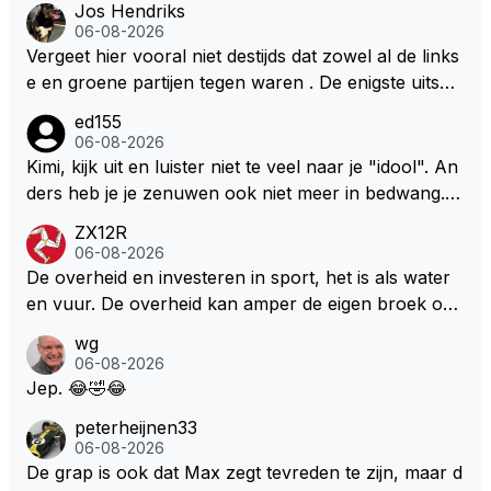
Jos Hendriks
06-08-2026
Vergeet hier vooral niet destijds dat zowel al de links
e en groene partijen tegen waren . De enigste uitspr
aak van een groenlinkse daarnaast bouw er een dak
ed155
over dan kunnen ze hun eigen uitlaat gassen inade
06-08-2026
men maar niet wetende was dat de F1 motor schone
Kimi, kijk uit en luister niet te veel naar je "idool". An
r is dan een normale auto. Dus denk echt niet dat de
ders heb je je zenuwen ook niet meer in bedwang. Zi
ze groene/wollen regering hier de F1 talenten of kar
e Bezechi, Di Antonio.. misschien anders tegen Max/
ZX12R
ters zullen steunen laat staan om een euro in het cir
Marquez/Jos ? Veel gezelliger
06-08-2026
cuit Zandvoort te steken
De overheid en investeren in sport, het is als water
en vuur. De overheid kan amper de eigen broek oph
ouden. De Staat steelt liever, liefst van eigen burger
wg
s. Je kunt de Staat het best vergelijken met de sherif
06-08-2026
f van Nottinghem (Robin Hood) welk achter de bom
Jep. 😂🤣😂
en verscholen de argeloze burger opwacht om he
peterheijnen33
m/haar van zijn laatste zuurverdiende stuiver te ber
06-08-2026
oven. De Staat heeft nooit ooit maar een stuiver in Z
De grap is ook dat Max zegt tevreden te zijn, maar d
andvoort willen investeren en dat zal ook nooit gebe