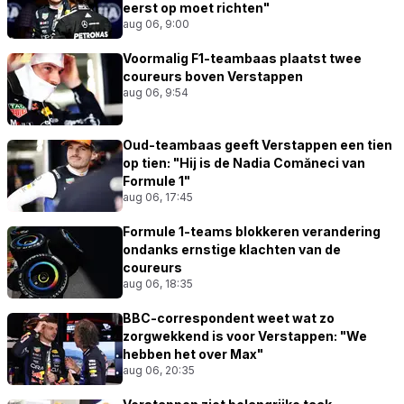
eerst op moet richten"
aug 06, 9:00
Voormalig F1-teambaas plaatst twee
coureurs boven Verstappen
aug 06, 9:54
Oud-teambaas geeft Verstappen een tien
op tien: "Hij is de Nadia Comăneci van
Formule 1"
aug 06, 17:45
Formule 1-teams blokkeren verandering
ondanks ernstige klachten van de
coureurs
aug 06, 18:35
BBC-correspondent weet wat zo
zorgwekkend is voor Verstappen: "We
hebben het over Max"
aug 06, 20:35