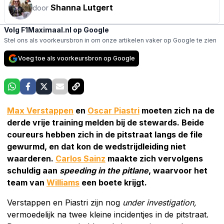
Shanna Lutgert
door
Volg F1Maximaal.nl op Google
Stel ons als voorkeursbron in om onze artikelen vaker op Google te zien
Voeg toe als voorkeursbron op Google
Max Verstappen
en
Oscar Piastri
moeten zich na de
derde vrije training melden bij de stewards. Beide
coureurs hebben zich in de pitstraat langs de file
gewurmd, en dat kon de wedstrijdleiding niet
waarderen.
Carlos Sainz
maakte zich vervolgens
schuldig aan
speeding in the pitlane
, waarvoor het
team van
Williams
een boete krijgt.
Verstappen en Piastri zijn nog
under investigation,
vermoedelijk
na twee kleine incidentjes in de pitstraat.