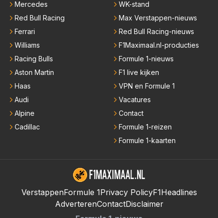
Mercedes
WK-stand
Red Bull Racing
Max Verstappen-nieuws
Ferrari
Red Bull Racing-nieuws
Williams
F1Maximaal.nl-producties
Racing Bulls
Formule 1-nieuws
Aston Martin
F1 live kijken
Haas
VPN en Formule 1
Audi
Vacatures
Alpine
Contact
Cadillac
Formule 1-reizen
Formule 1-kaarten
Verstappen
Formule 1
Privacy Policy
F1Headlines
Adverteren
Contact
Disclaimer