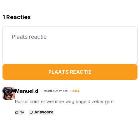
1 Reacties
PLAATS REACTIE
Manuel.d
05 april 2025 om 6:50
+
2414
Russel komt er wel mee weg engeld zeker grrrr
1
+
Antwoord