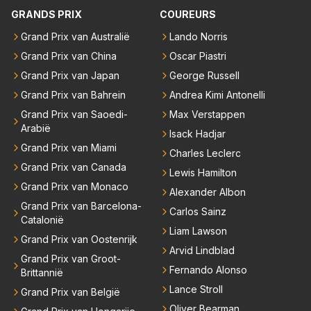
emand weet wat er zich afspeelt achter gesloten de
GRANDS PRIX
COUREURS
uren. Bovendien werken er 2000 man bij RB en niet
Grand Prix van Australië
Lando Norris
iedereen is vertrokken. Dat er nu een paar jaar acht
Grand Prix van China
Oscar Piastri
er elkaar mensen een andere uitdagingen zoeken of
niet meer in de F1 willen werken is niet zo gek als de
Grand Prix van Japan
George Russell
meesten van hen al sinds dat RB hun intrede deed a
Grand Prix van Bahrein
Andrea Kimi Antonelli
anwezig waren. De mensen die nu een aantal van di
Grand Prix van Saoedi-
Max Verstappen
e lege plaatsen op gaan vullen hebben ook al jaren
Arabië
Isack Hadjar
binnen RB gewerkt en zijn voor Max geen vreemde
Grand Prix van Miami
Charles Leclerc
n meer. Ook andere teams verliezen mensen. Er wo
Grand Prix van Canada
Lewis Hamilton
rdt teveel drama van gemaakt.
Grand Prix van Monaco
Alexander Albon
Grand Prix van Barcelona-
Carlos Sainz
Catalonië
Liam Lawson
Grand Prix van Oostenrijk
Arvid Lindblad
Grand Prix van Groot-
Fernando Alonso
Brittannië
Lance Stroll
Grand Prix van België
Oliver Bearman