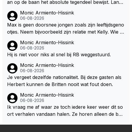
an op de baan het absolute tegendeel bewijst. Lando
uren. Afdragen van BTW gelden en vergunningen bi
zegt daarentegen juist meer te willen, maar laat het
Monic Armiento-Hissink
j dergelijke sportievefestiviteiten MOET je dan weer
dan eigenlijk niet echt zien. ;)
06-08-2026
wel afstaan, de parasiet.
Max is geen doorsnee jongen zoals zijn leeftijdsgeno
otjes. Neem bijvoorbeeld zijn relatie met Kelly. Wie g
aat er een relatie aan met een vrouw die toch wat ja
Monic Armiento-Hissink
artjes ouder is en al een kleine heeft van een voorm
06-08-2026
alig RB-lid op de leeftijd van 23 jaar? Hij doet dingen
Hij is niet voor niks al snel bij RB weggestuurd.
die leeftijdsgenootjes niet doen en blijft toch heel gew
Monic Armiento-Hissink
oon. Ieder jaar is er in Hongarije een uitje voor zijn t
06-08-2026
eam. Op 28-jarige leeftijd is hij al eigenaar van een su
Je vergeet dezelfde nationaliteit. Bij deze gasten als
ccesvol raceteam. Hij is niet alleen speciaal in de aut
Herbert kunnen de Britten nooit wat fout doen.
o maar ook daarbuiten.
Monic Armiento-Hissink
06-08-2026
Ik vraag me af waar ze toch iedere keer weer dit so
ort verhalen vandaan halen. Ze horen alleen de boa
rdradio's en interviews van Max, die uitgezonden en
gedaan worden als ie nog vol adrenaline zit, maar ni