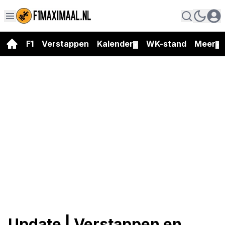
F1
Verstappen
Kalender
WK-stand
Meer
▼
▼
Update | Verstappen en