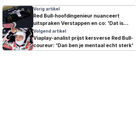
Vorig artikel
Red Bull-hoofdingenieur nuanceert
uitspraken Verstappen en co: 'Dat is
makkelijk om te zeggen'
Volgend artikel
Viaplay-analist prijst kersverse Red Bull-
coureur: 'Dan ben je mentaal echt sterk'