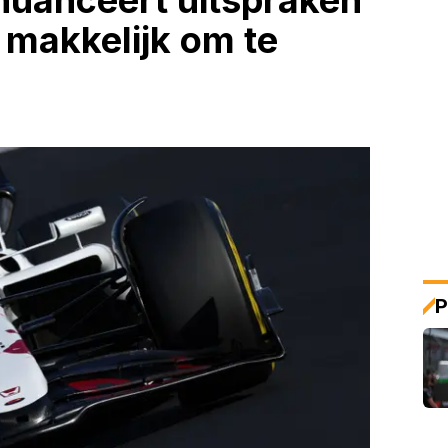
nuanceert uitspraken
 makkelijk om te
P