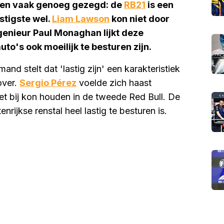
den vaak genoeg gezegd: de
RB21
is een
stigste wel.
Liam Lawson
kon niet door
genieur Paul Monaghan lijkt deze
to's ook moeilijk te besturen zijn.
mand stelt dat 'lastig zijn' een karakteristiek
over.
Sergio Pérez
voelde zich haast
t bij kon houden in de tweede Red Bull. De
nrijkse renstal heel lastig te besturen is.