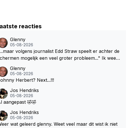
aatste reacties
Glenny
05-08-2026
...maar volgens journalist Edd Straw speelt er achter de
chermen mogelijk een veel groter probleem..." Ik weet
et, ik zou er onderhand toch een beetje tegen moeten
Glenny
kunnen! Sh.t, helaas... Pfff.
05-08-2026
Johnny Herbert? Next...!!!
Jos Hendriks
05-08-2026
l aangepast 🤣🤣
Jos Hendriks
05-08-2026
eer wat geleerd glenny. Weet veel maar dit wist ik niet