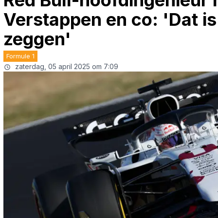
Red Bull-hoofdingenieur 
Verstappen en co: 'Dat is
zeggen'
Formule 1
zaterdag, 05 april 2025 om 7:09