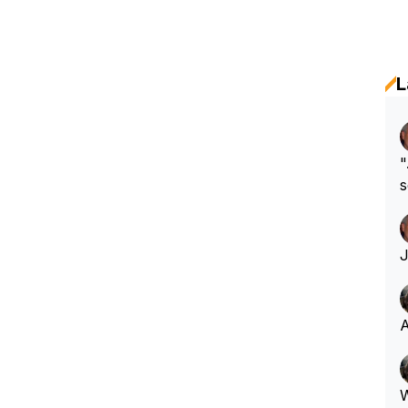
L
"
s
h
A
W