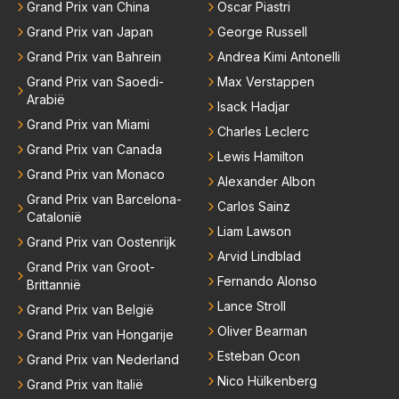
e lege plaatsen op gaan vullen hebben ook al jaren
Grand Prix van China
Oscar Piastri
bben. Toen hij zijn eerste titel in Abu Dhabi won in 2
binnen RB gewerkt en zijn voor Max geen vreemde
021 zei hij al direct dat hij had bereikt wat hij altijd al g
Grand Prix van Japan
George Russell
n meer. Ook andere teams verliezen mensen. Er wo
raag wilde. Max was tevreden, de rest is bonus. Iets
Grand Prix van Bahrein
Andrea Kimi Antonelli
rdt teveel drama van gemaakt.
dergelijks heb ik bijvoorbeeld Lando Norris nog niet
Grand Prix van Saoedi-
Max Verstappen
horen zeggen. Eigenlijk nog geen enkele andere cou
Arabië
Isack Hadjar
reur...
Grand Prix van Miami
Charles Leclerc
Grand Prix van Canada
Lewis Hamilton
Grand Prix van Monaco
Alexander Albon
Grand Prix van Barcelona-
Carlos Sainz
Catalonië
Liam Lawson
Grand Prix van Oostenrijk
Arvid Lindblad
Grand Prix van Groot-
Fernando Alonso
Brittannië
Lance Stroll
Grand Prix van België
Oliver Bearman
Grand Prix van Hongarije
Esteban Ocon
Grand Prix van Nederland
Nico Hülkenberg
Grand Prix van Italië