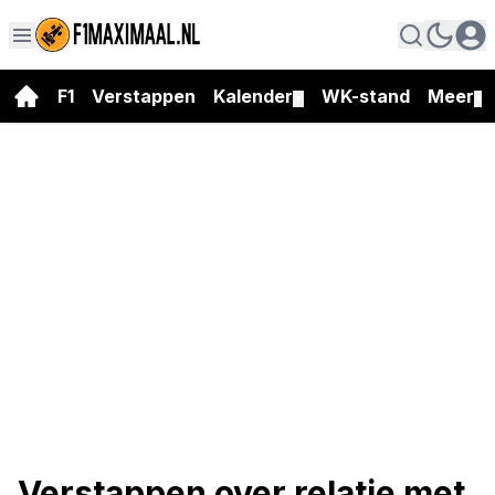
F1
Verstappen
Kalender
WK-stand
Meer
▼
▼
Verstappen over relatie met