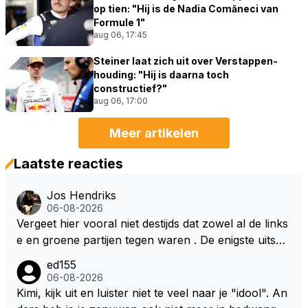
op tien: "Hij is de Nadia Comăneci van
Formule 1"
aug 06, 17:45
Steiner laat zich uit over Verstappen-
houding: "Hij is daarna toch
constructief?"
aug 06, 17:00
Meer artikelen
Laatste reacties
Jos Hendriks
06-08-2026
Vergeet hier vooral niet destijds dat zowel al de links
e en groene partijen tegen waren . De enigste uitspr
aak van een groenlinkse daarnaast bouw er een dak
ed155
over dan kunnen ze hun eigen uitlaat gassen inade
06-08-2026
men maar niet wetende was dat de F1 motor schone
Kimi, kijk uit en luister niet te veel naar je "idool". An
r is dan een normale auto. Dus denk echt niet dat de