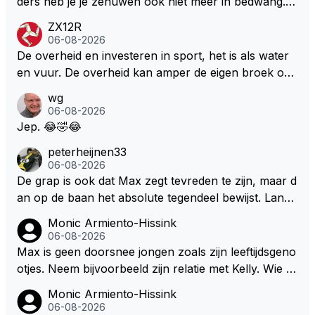
ders heb je je zenuwen ook niet meer in bedwang. Zi
ze groene/wollen regering hier de F1 talenten of kar
e Bezechi, Di Antonio.. misschien anders tegen Max/
ZX12R
ters zullen steunen laat staan om een euro in het cir
Marquez/Jos ? Veel gezelliger
06-08-2026
cuit Zandvoort te steken
De overheid en investeren in sport, het is als water
en vuur. De overheid kan amper de eigen broek oph
ouden. De Staat steelt liever, liefst van eigen burger
wg
s. Je kunt de Staat het best vergelijken met de sherif
06-08-2026
f van Nottinghem (Robin Hood) welk achter de bom
Jep. 😂🤣😂
en verscholen de argeloze burger opwacht om he
peterheijnen33
m/haar van zijn laatste zuurverdiende stuiver te ber
06-08-2026
oven. De Staat heeft nooit ooit maar een stuiver in Z
De grap is ook dat Max zegt tevreden te zijn, maar d
andvoort willen investeren en dat zal ook nooit gebe
an op de baan het absolute tegendeel bewijst. Lando
uren. Afdragen van BTW gelden en vergunningen bi
zegt daarentegen juist meer te willen, maar laat het
Monic Armiento-Hissink
j dergelijke sportievefestiviteiten MOET je dan weer
dan eigenlijk niet echt zien. ;)
06-08-2026
wel afstaan, de parasiet.
Max is geen doorsnee jongen zoals zijn leeftijdsgeno
otjes. Neem bijvoorbeeld zijn relatie met Kelly. Wie g
aat er een relatie aan met een vrouw die toch wat ja
Monic Armiento-Hissink
artjes ouder is en al een kleine heeft van een voorm
06-08-2026