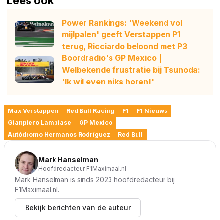
Lees ook
Power Rankings: 'Weekend vol
mijlpalen' geeft Verstappen P1
terug, Ricciardo beloond met P3
Boordradio's GP Mexico |
Welbekende frustratie bij Tsunoda:
'Ik wil even niks horen!'
Max Verstappen
Red Bull Racing
F1
F1 Nieuws
Gianpiero Lambiase
GP Mexico
Autódromo Hermanos Rodríguez
Red Bull
Mark Hanselman
Hoofdredacteur F1Maximaal.nl
Mark Hanselman is sinds 2023 hoofdredacteur bij
F1Maximaal.nl.
Bekijk berichten van de auteur