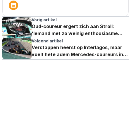
Vorig artikel
Oud-coureur ergert zich aan Stroll:
'Iemand met zo weinig enthousiasme
mist fundamentele passie'
Volgend artikel
Verstappen heerst op Interlagos, maar
voelt hete adem Mercedes-coureurs in
zijn nek