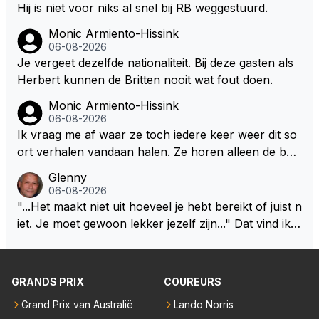
alig RB-lid op de leeftijd van 23 jaar? Hij doet dingen
Hij is niet voor niks al snel bij RB weggestuurd.
die leeftijdsgenootjes niet doen en blijft toch heel gew
Monic Armiento-Hissink
oon. Ieder jaar is er in Hongarije een uitje voor zijn t
06-08-2026
eam. Op 28-jarige leeftijd is hij al eigenaar van een su
Je vergeet dezelfde nationaliteit. Bij deze gasten als
ccesvol raceteam. Hij is niet alleen speciaal in de aut
Herbert kunnen de Britten nooit wat fout doen.
o maar ook daarbuiten.
Monic Armiento-Hissink
06-08-2026
Ik vraag me af waar ze toch iedere keer weer dit so
ort verhalen vandaan halen. Ze horen alleen de boa
rdradio's en interviews van Max, die uitgezonden en
Glenny
gedaan worden als ie nog vol adrenaline zit, maar ni
06-08-2026
emand weet wat er zich afspeelt achter gesloten de
"...Het maakt niet uit hoeveel je hebt bereikt of juist n
uren. Bovendien werken er 2000 man bij RB en niet
iet. Je moet gewoon lekker jezelf zijn..." Dat vind ik z
iedereen is vertrokken. Dat er nu een paar jaar acht
o bijzonder aan Max Verstappen; het gaat hem om k
er elkaar mensen een andere uitdagingen zoeken of
waliteit en niet om kwantiteit in het (zijn) leven. Voor
niet meer in de F1 willen werken is niet zo gek als de
zo'n mindset in een wereld waarin het nota bene he
GRANDS PRIX
COUREURS
meesten van hen al sinds dat RB hun intrede deed a
el vaak juist WEL om kwantiteit draait, en dat op z
anwezig waren. De mensen die nu een aantal van di
Grand Prix van Australië
Lando Norris
o'n jonge leeftijd, kan ik alleen maar bewondering he