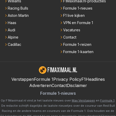
Williams
F1Maximaal.nl-producties
Racing Bulls
Formule 1-nieuws
Aston Martin
F1 live kijken
Haas
VPN en Formule 1
Audi
Vacatures
Alpine
Contact
Cadillac
Formule 1-reizen
Formule 1-kaarten
Verstappen
Formule 1
Privacy Policy
F1Headlines
Adverteren
Contact
Disclaimer
Formule 1-nieuws
Op F1Maximaal.nl vind je het laatste nieuws over
Max Verstappen
en
Formule 1
.
De redactie schrijft dagelijks de laatste nieuwtjes over de coureur van Red Bull
Racing en de andere teams en coureurs van de Formule 1. Ook houden we de
F1-kalender
en de
WK-stand
bij op onze subpagina's. Voor uitgebreid F1 nieuws