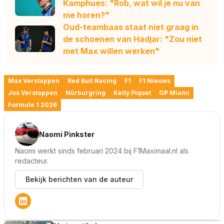
Kamphues: "Rob, wat wil je nu van
me horen?"
Oud-teambaas staat niet graag in
de schoenen van Hadjar: "Zou niet
met Max willen werken"
Max Verstappen
Red Bull Racing
F1
F1 Nieuws
Jos Verstappen
Nürburgring
Kelly Piquet
GP Miami
Formule 1 2026
Naomi Pinkster
Naomi werkt sinds februari 2024 bij F1Maximaal.nl als
redacteur.
Bekijk berichten van de auteur