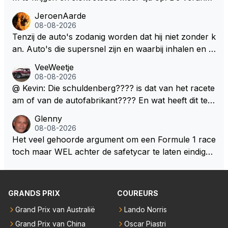
ringen die de komende twee jaar door gevoerd word
JeroenAarde
en zullen ben ik bang niet het gewenste effect hebb
08-08-2026
en. Mocht het wel zo zijn dan zal het 3 jaar zijn, hoo
Tenzij de auto's zodanig worden dat hij niet zonder k
guit 5 jaar maar echt niet langer. Vergeet niet, hij hee
an. Auto's die supersnel zijn en waarbij inhalen en v
ft nu een aantal races in GT3 gereden en dat heeft h
erdedigen uitdagingen zijn! Max houdt van snelheid,
VeeWeetje
em meer plezier gebracht dan de F1 op dit moment.
ronkende motoren en op de grenzen rijden van de
08-08-2026
mogelijkheden. Het ouderwetse racen waarbij de ma
@ Kevin: Die schuldenberg???? is dat van het racete
nnen en jongens verdeeld worden. Als deze auto's g
am of van de autofabrikant???? En wat heeft dit te
ebouwd worden zie ik Max het nog wel langer volho
maken met de prestaties van Newey???? En is Herb
Glenny
uden dan dat hij op dit moment beweerd. Dan kan hij
ert nu de spindoctor van newey geworden?? Eerlijk
08-08-2026
zijn talenten en uitzonderlijke klasse laten zien en he
gezegd snap ik de de kop én het artikel niet echt.
Het veel gehoorde argument om een Formule 1 race
eft daar enorm veel lol aan.
toch maar WEL achter de safetycar te laten eindigen
en aldus niet te kiezen voor een stukje verlenging, is
dat men vreest voor een brandstof tekort. Kennelijk
rijden de teams met tot op de liter afgemeten peut...
GRANDS PRIX
COUREURS
Grand Prix van Australië
Lando Norris
Grand Prix van China
Oscar Piastri