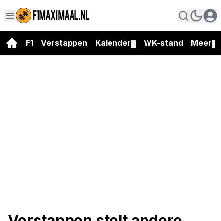
F1
Verstappen
Kalender
WK-stand
Meer
▼
▼
Verstappen stelt andere