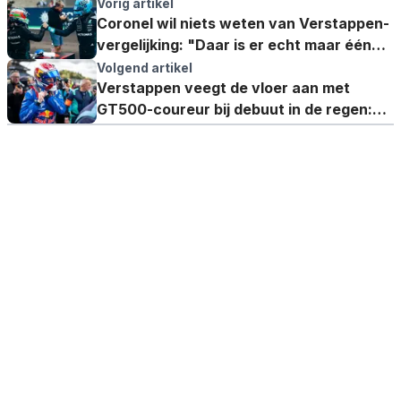
Vorig artikel
Coronel wil niets weten van Verstappen-
vergelijking: "Daar is er echt maar één
van"
Volgend artikel
Verstappen veegt de vloer aan met
GT500-coureur bij debuut in de regen:
"Echt een ander niveau"