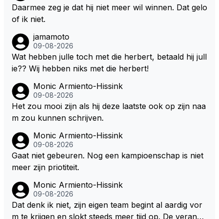
e hoort soms ook wel eens dat ze brandstoof moete
Daarmee zeg je dat hij niet meer wil winnen. Dat gelo
n sparen als de race engineer denkt dat ze die ene li
of ik niet.
ter niet gaan halen. Je zou dit ook kunnen oplossen
jamamoto
door die 1 liter te verhogen naar bijv. 5 liter en dan di
09-08-2026
e ronden achter SC niet mee te tellen. Na x ronden
Wat hebben julle toch met die herbert, betaald hij jull
SC moet er na afloop niet nog 5 maar x liter inzitten.
ie?? Wij hebben niks met die herbert!
Monic Armiento-Hissink
09-08-2026
Het zou mooi zijn als hij deze laatste ook op zijn naa
m zou kunnen schrijven.
Monic Armiento-Hissink
09-08-2026
Gaat niet gebeuren. Nog een kampioenschap is niet
meer zijn priotiteit.
Monic Armiento-Hissink
09-08-2026
Dat denk ik niet, zijn eigen team begint al aardig vor
m te krijgen en slokt steeds meer tijd op. De verande