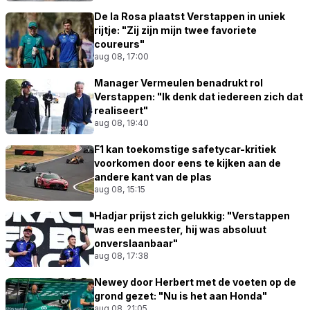
De la Rosa plaatst Verstappen in uniek
rijtje: "Zij zijn mijn twee favoriete
coureurs"
aug 08, 17:00
Manager Vermeulen benadrukt rol
Verstappen: "Ik denk dat iedereen zich dat
realiseert"
aug 08, 19:40
F1 kan toekomstige safetycar-kritiek
voorkomen door eens te kijken aan de
andere kant van de plas
aug 08, 15:15
Hadjar prijst zich gelukkig: "Verstappen
was een meester, hij was absoluut
onverslaanbaar"
aug 08, 17:38
Newey door Herbert met de voeten op de
grond gezet: "Nu is het aan Honda"
aug 08, 21:05