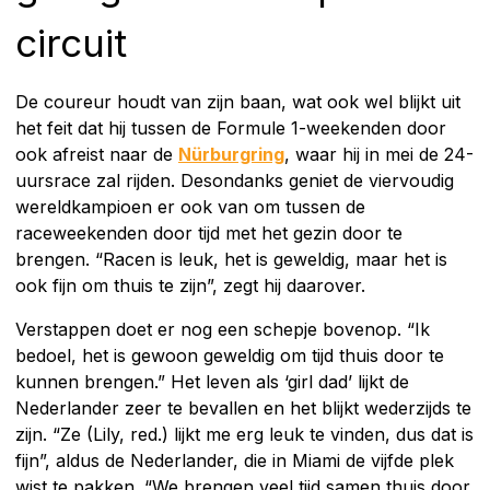
circuit
De coureur houdt van zijn baan, wat ook wel blijkt uit
het feit dat hij tussen de Formule 1-weekenden door
ook afreist naar de
Nürburgring
, waar hij in mei de 24-
uursrace zal rijden. Desondanks geniet de viervoudig
wereldkampioen er ook van om tussen de
raceweekenden door tijd met het gezin door te
brengen. “Racen is leuk, het is geweldig, maar het is
ook fijn om thuis te zijn”, zegt hij daarover.
Verstappen doet er nog een schepje bovenop. “Ik
bedoel, het is gewoon geweldig om tijd thuis door te
kunnen brengen.” Het leven als ‘girl dad’ lijkt de
Nederlander zeer te bevallen en het blijkt wederzijds te
zijn. “Ze (Lily, red.) lijkt me erg leuk te vinden, dus dat is
fijn”, aldus de Nederlander, die in Miami de vijfde plek
wist te pakken. “We brengen veel tijd samen thuis door,