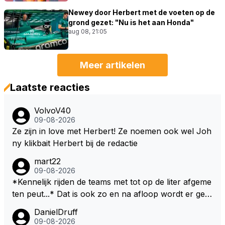
Newey door Herbert met de voeten op de
grond gezet: "Nu is het aan Honda"
aug 08, 21:05
Meer artikelen
Laatste reacties
VolvoV40
09-08-2026
Ze zijn in love met Herbert! Ze noemen ook wel Joh
ny klikbait Herbert bij de redactie
mart22
09-08-2026
*Kennelijk rijden de teams met tot op de liter afgeme
ten peut...* Dat is ook zo en na afloop wordt er gec
ontroleerd en moet er nog minimaal 1 liter in de tank
DanielDruff
zitten. Om die reden is Vettel ooit gediskwalificeerd. J
09-08-2026