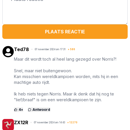
PLAATS REACTIE
Ted78
07 november 2024 om 17:31
+
586
Maar dit wordt toch al heel lang gezegd over Norris?!
Snel, maar niet buitengewoon.
Kan misschien wereldkampioen worden, mits hij in een
machtige auto rijdt.
Ik heb niets tegen Norris. Maar ik denk dat hij nog te
"lief/braaf" is om een wereldkampioen te zijn.
4
+
Antwoord
ZX12R
07 november 2024 om 14:43
+
12270