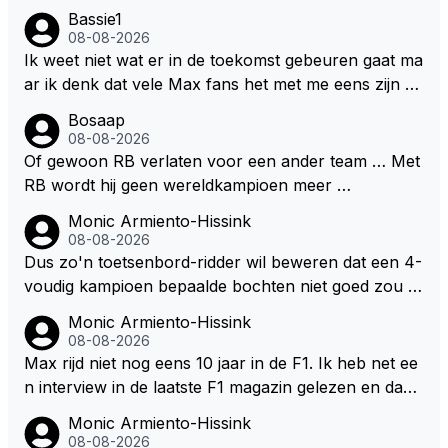
en aldus niet te kiezen voor een stukje verlenging, is
Bassie1
dat men vreest voor een brandstof tekort. Kennelijk
08-08-2026
rijden de teams met tot op de liter afgemeten peut...
Ik weet niet wat er in de toekomst gebeuren gaat ma
ar ik denk dat vele Max fans het met me eens zijn da
t als Max in de toekomst de F1 verlaat het super zou
Bosaap
zijn als Alonso samen met Max ergens in een vieren
08-08-2026
twings uur race samen in een team zouden zitten. D
Of gewoon RB verlaten voor een ander team … Met
eze 2 coureurs zouden een fantastisch affiche zijn v
RB wordt hij geen wereldkampioen meer …
oor elke langeafstands race.
Monic Armiento-Hissink
08-08-2026
Dus zo'n toetsenbord-ridder wil beweren dat een 4-
voudig kampioen bepaalde bochten niet goed zou n
emen. Die zal ook wel tot de groep behoren die dez
Monic Armiento-Hissink
e reglementen wel goed vindt.
08-08-2026
Max rijd niet nog eens 10 jaar in de F1. Ik heb net ee
n interview in de laatste F1 magazin gelezen en daari
n werd de vraag gesteld waar hij zijn eigen teanm in
Monic Armiento-Hissink
10, 20 jaar ziet staan, zijn antwoord:" dan moet er e
08-08-2026