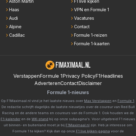
Aston Martin
F1 live kijken
Haas
VPN en Formule 1
Audi
Vacatures
Alpine
Contact
Cadillac
Formule 1-reizen
Formule 1-kaarten
Verstappen
Formule 1
Privacy Policy
F1Headlines
Adverteren
Contact
Disclaimer
Formule 1-nieuws
Op F1Maximaal.nl vind je het laatste nieuws over
Max Verstappen
en
Formule 1
.
De redactie schrijft dagelijks de laatste nieuwtjes over de coureur van Red Bull
Racing en de andere teams en coureurs van de Formule 1. Ook houden we de
F1-kalender
en de
WK-stand
bij op onze subpagina's. Voor uitgebreid F1 nieuws
uit binnen- en buitenland moet je bij
F1Maximaal.nl
zijn. Heb je interesse om
Formule 1 te kijken? Kijk dan op onze
F1 live kijken-pagina
voor de