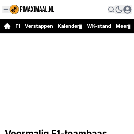
F1
Verstappen
Kalender
WK-stand
Meer
▼
▼
Voormalig F1-teambaas