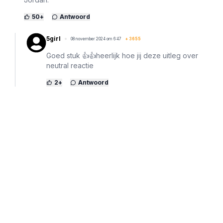
50
+
Antwoord
5girl
08 november 2024 om 6:47
+
3655
Goed stuk 👍👍heerlijk hoe jij deze uitleg over
neutral reactie
2
+
Antwoord