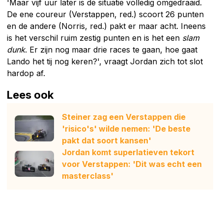
'Maar vijf uur later is de situatie volledig omgedraaid.
De ene coureur (Verstappen, red.) scoort 26 punten
en de andere (Norris, red.) pakt er maar acht. Ineens
is het verschil ruim zestig punten en is het een
slam
dunk
. Er zijn nog maar drie races te gaan, hoe gaat
Lando het tij nog keren?', vraagt Jordan zich tot slot
hardop af.
Lees ook
Steiner zag een Verstappen die
'risico's' wilde nemen: 'De beste
pakt dat soort kansen'
Jordan komt superlatieven tekort
voor Verstappen: 'Dit was echt een
masterclass'