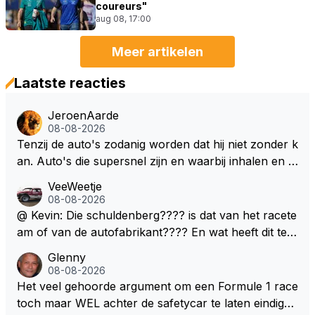
coureurs"
aug 08, 17:00
Meer artikelen
Laatste reacties
JeroenAarde
08-08-2026
Tenzij de auto's zodanig worden dat hij niet zonder k
an. Auto's die supersnel zijn en waarbij inhalen en v
erdedigen uitdagingen zijn! Max houdt van snelheid,
VeeWeetje
ronkende motoren en op de grenzen rijden van de
08-08-2026
mogelijkheden. Het ouderwetse racen waarbij de ma
@ Kevin: Die schuldenberg???? is dat van het racete
nnen en jongens verdeeld worden. Als deze auto's g
am of van de autofabrikant???? En wat heeft dit te
ebouwd worden zie ik Max het nog wel langer volho
maken met de prestaties van Newey???? En is Herb
Glenny
uden dan dat hij op dit moment beweerd. Dan kan hij
ert nu de spindoctor van newey geworden?? Eerlijk
08-08-2026
zijn talenten en uitzonderlijke klasse laten zien en he
gezegd snap ik de de kop én het artikel niet echt.
Het veel gehoorde argument om een Formule 1 race
eft daar enorm veel lol aan.
toch maar WEL achter de safetycar te laten eindigen