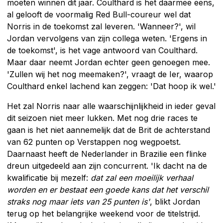
moeten winnen dit jaar. Coulthard is het daarmee eens,
al gelooft de voormalig Red Bull-coureur wel dat
Norris in de toekomst zal leveren. 'Wanneer?', wil
Jordan vervolgens van zijn collega weten. 'Ergens in
de toekomst', is het vage antwoord van Coulthard.
Maar daar neemt Jordan echter geen genoegen mee.
'Zullen wij het nog meemaken?', vraagt de Ier, waarop
Coulthard enkel lachend kan zeggen: 'Dat hoop ik wel.'
Het zal Norris naar alle waarschijnlijkheid in ieder geval
dit seizoen niet meer lukken. Met nog drie races te
gaan is het niet aannemelijk dat de Brit de achterstand
van 62 punten op Verstappen nog wegpoetst.
Daarnaast heeft de Nederlander in Brazilie een flinke
dreun uitgedeeld aan zijn concurrent. 'Ik dacht na de
kwalificatie bij mezelf:
dat zal een moeilijk verhaal
worden en er bestaat een goede kans dat het verschil
straks nog maar iets van 25 punten is'
,
blikt Jordan
terug op het belangrijke weekend voor de titelstrijd.