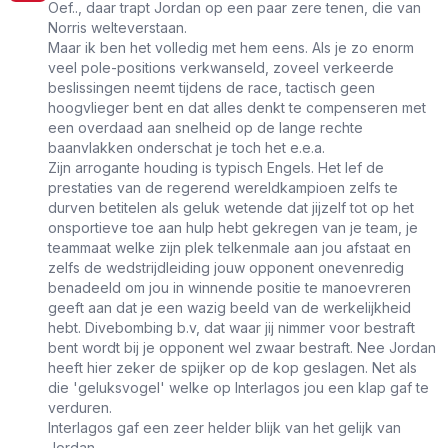
Oef.., daar trapt Jordan op een paar zere tenen, die van
Norris welteverstaan.
Maar ik ben het volledig met hem eens. Als je zo enorm
veel pole-positions verkwanseld, zoveel verkeerde
beslissingen neemt tijdens de race, tactisch geen
hoogvlieger bent en dat alles denkt te compenseren met
een overdaad aan snelheid op de lange rechte
baanvlakken onderschat je toch het e.e.a.
Zijn arrogante houding is typisch Engels. Het lef de
prestaties van de regerend wereldkampioen zelfs te
durven betitelen als geluk wetende dat jijzelf tot op het
onsportieve toe aan hulp hebt gekregen van je team, je
teammaat welke zijn plek telkenmale aan jou afstaat en
zelfs de wedstrijdleiding jouw opponent onevenredig
benadeeld om jou in winnende positie te manoevreren
geeft aan dat je een wazig beeld van de werkelijkheid
hebt. Divebombing b.v, dat waar jij nimmer voor bestraft
bent wordt bij je opponent wel zwaar bestraft. Nee Jordan
heeft hier zeker de spijker op de kop geslagen. Net als
die 'geluksvogel' welke op Interlagos jou een klap gaf te
verduren.
Interlagos gaf een zeer helder blijk van het gelijk van
Jordan.