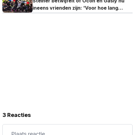
Steiner betwijfelt of Ocon en Gasly nu
ineens vrienden zijn: 'Voor hoe lang
dan?'
3 Reacties