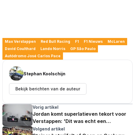
Max Verstappen
Red Bull Racing
F1
F1 Nieuws
McLaren
David Coulthard
Lando Norris
GP São Paulo
Autódromo José Carlos Pace
Stephan Koolschijn
Bekijk berichten van de auteur
Vorig artikel
Jordan komt superlatieven tekort voor
Verstappen: 'Dit was echt een
masterclass'
Volgend artikel