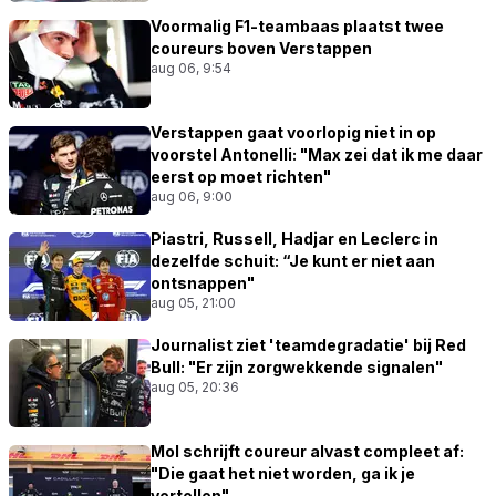
Voormalig F1-teambaas plaatst twee
coureurs boven Verstappen
aug 06, 9:54
Verstappen gaat voorlopig niet in op
voorstel Antonelli: "Max zei dat ik me daar
eerst op moet richten"
aug 06, 9:00
Piastri, Russell, Hadjar en Leclerc in
dezelfde schuit: “Je kunt er niet aan
ontsnappen"
aug 05, 21:00
Journalist ziet 'teamdegradatie' bij Red
Bull: "Er zijn zorgwekkende signalen"
aug 05, 20:36
Mol schrijft coureur alvast compleet af:
"Die gaat het niet worden, ga ik je
vertellen"