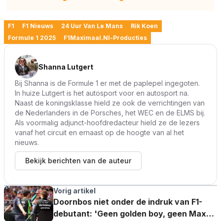
F1
F1 Nieuws
24 Uur Van Le Mans
Rik Koen
Formule 1 2025
F1Maximaal.nl-Producties
Shanna Lutgert
Bij Shanna is de Formule 1 er met de paplepel ingegoten.
In huize Lutgert is het autosport voor en autosport na.
Naast de koningsklasse hield ze ook de verrichtingen van
de Nederlanders in de Porsches, het WEC en de ELMS bij.
Als voormalig adjunct-hoofdredacteur hield ze de lezers
vanaf het circuit en ernaast op de hoogte van al het
nieuws.
Bekijk berichten van de auteur
Vorig artikel
Doornbos niet onder de indruk van F1-
debutant: 'Geen golden boy, geen Max