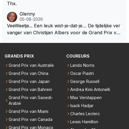
Thx.
Glenny
05-08-2026
VeeWeetje... Een leuk wist-je-dat-je… De tijdelijke ver
vanger van Christijan Albers voor de Grand Prix van
Europa op de Nürburgring in 2007 was testrijder Ma
rkus Winkelhock. Vanaf de race daarna werd het st
oeltje definitief overgenomen door Sakon Yamamot
GRANDS PRIX
COUREURS
o. Na 2 rondes gokte Markus Winkelhock goed (hij k
Grand Prix van Australië
Lando Norris
oos regenbanden) en reed zelfs 6 ronden aan kop.
Grand Prix van China
Oscar Piastri
Dat was ook de enige keer dat een Spyker ooit aan
kop reed. Toen de rest van het veld ook regenband
Grand Prix van Japan
George Russell
en had, werd hij helaas aan alle kanten door iederee
Grand Prix van Bahrein
Andrea Kimi Antonelli
n achterhaald. Hij moest later opgeven vanwege een
Grand Prix van Saoedi-
Max Verstappen
technisch mankement. Het was ook de enige keer d
Arabië
Isack Hadjar
at Markus Winkelhock een officiële Formule 1 race r
Grand Prix van Miami
Charles Leclerc
eed; hij vertrok daarna...
Grand Prix van Canada
Lewis Hamilton
Grand Prix van Monaco