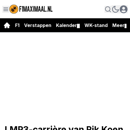
F1
Verstappen
Kalender
WK-stand
Meer
▼
▼
LMP3-carrière van Rik Koen