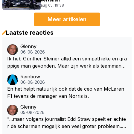
aug 05, 19:38
Meer artikelen
Laatste reacties
Glenny
06-08-2026
Ik heb Günther Steiner altijd een sympathieke en gra
ppige man gevonden. Maar zijn werk als teammanag
er bij het Amerikaanse Haas F1 heeft volgens mij no
Rainbow
oit veel indruk gemaakt. Voor mij persoonlijk lijkt hij d
06-08-2026
ezelfde weg te bewandelen als analist. En dat is niet
En het helpt natuurlijk ook dat de ceo van McLaren
vanwege zijn persoonlijke Top-3. Hij blijft sympathie
F1 tevens de manager van Norris is.
k, maar zijn werk als specialistisch commentator en
Glenny
presentator bij RTL Duitsland, een televisiezender di
05-08-2026
e de Formule 1 uitzendt in Duitsland..., mwah!
"...maar volgens journalist Edd Straw speelt er achte
r de schermen mogelijk een veel groter probleem..."
Ik weet het, ik zou er onderhand toch een beetje teg