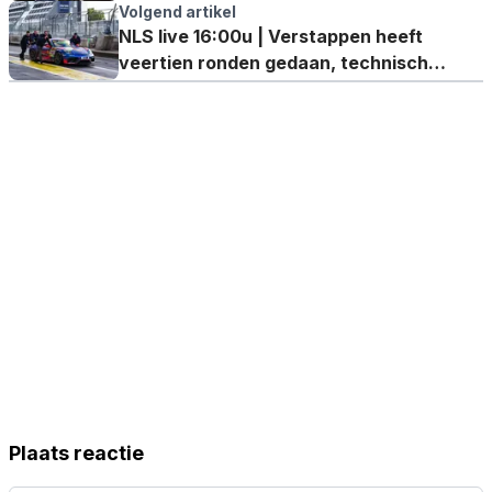
Verstappen'
Volgend artikel
NLS live 16:00u | Verstappen heeft
veertien ronden gedaan, technisch
probleem auto 89 kan roet in het eten
gooien
Plaats reactie