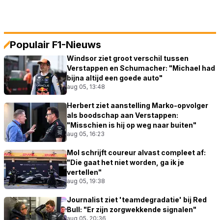
Populair F1-Nieuws
Windsor ziet groot verschil tussen
Verstappen en Schumacher: "Michael had
bijna altijd een goede auto"
aug 05, 13:48
Herbert ziet aanstelling Marko-opvolger
als boodschap aan Verstappen:
"Misschien is hij op weg naar buiten"
aug 05, 16:23
Mol schrijft coureur alvast compleet af:
"Die gaat het niet worden, ga ik je
vertellen"
aug 05, 19:38
Journalist ziet 'teamdegradatie' bij Red
Bull: "Er zijn zorgwekkende signalen"
aug 05, 20:36