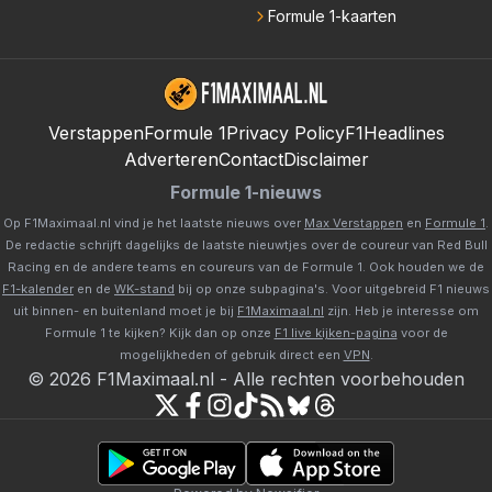
Formule 1-kaarten
Verstappen
Formule 1
Privacy Policy
F1Headlines
Adverteren
Contact
Disclaimer
Formule 1-nieuws
Op F1Maximaal.nl vind je het laatste nieuws over
Max Verstappen
en
Formule 1
.
De redactie schrijft dagelijks de laatste nieuwtjes over de coureur van Red Bull
Racing en de andere teams en coureurs van de Formule 1. Ook houden we de
F1-kalender
en de
WK-stand
bij op onze subpagina's. Voor uitgebreid F1 nieuws
uit binnen- en buitenland moet je bij
F1Maximaal.nl
zijn. Heb je interesse om
Formule 1 te kijken? Kijk dan op onze
F1 live kijken-pagina
voor de
mogelijkheden of gebruik direct een
VPN
.
©
2026
F1Maximaal.nl
-
Alle rechten voorbehouden