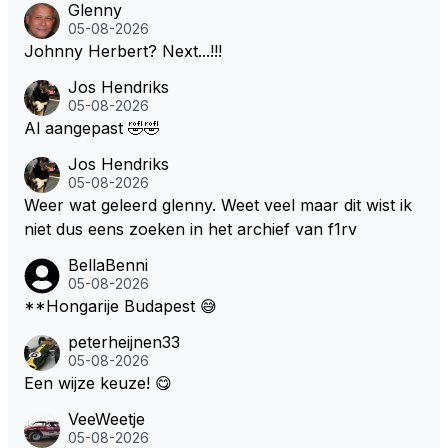
Glenny
en moeten kunnen! Sh.t, helaas... Pfff.
05-08-2026
Johnny Herbert? Next...!!!
Jos Hendriks
05-08-2026
Al aangepast 🤣🤣
Jos Hendriks
05-08-2026
Weer wat geleerd glenny. Weet veel maar dit wist ik
niet dus eens zoeken in het archief van f1rv
BellaBenni
05-08-2026
**Hongarije Budapest 😅
peterheijnen33
05-08-2026
Een wijze keuze! 😋
VeeWeetje
05-08-2026