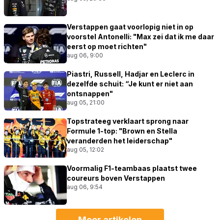
Verstappen gaat voorlopig niet in op
voorstel Antonelli: "Max zei dat ik me daar
eerst op moet richten"
aug 06, 9:00
Piastri, Russell, Hadjar en Leclerc in
dezelfde schuit: “Je kunt er niet aan
ontsnappen"
aug 05, 21:00
Topstrateeg verklaart sprong naar
Formule 1-top: "Brown en Stella
veranderden het leiderschap"
aug 05, 12:02
Voormalig F1-teambaas plaatst twee
coureurs boven Verstappen
aug 06, 9:54
Meer artikelen