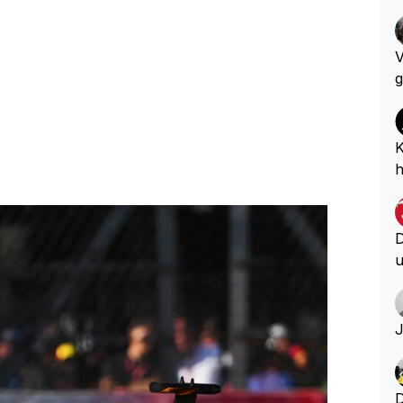
V
g
e
n
e
K
u
h
h
i
?
D
u
D
S
(
J
l
v
a
D