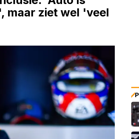
clusie: 'Auto is
 maar ziet wel 'veel
P