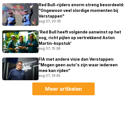
Red Bull-rijders enorm streng beoordeeld:
"Ongewoon veel slordige momenten bij
Verstappen"
aug 07, 20:35
'Red Bull heeft volgende aanwinst op het
oog, richt pijlen op vertrekkend Aston
Martin-kopstuk'
aug 07, 15:38
FIA met andere visie dan Verstappen:
"Mogen geen auto's zijn waar iedereen
mee kan rijden"
aug 07, 19:45
Meer artikelen