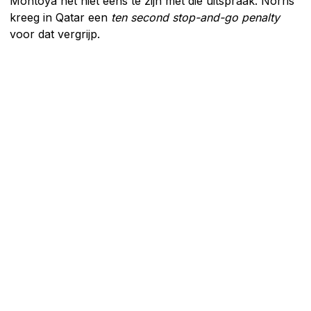
Montoya het niet eens te zijn met die uitspraak. Norris
kreeg in Qatar een
ten second stop-and-go penalty
voor dat vergrijp.