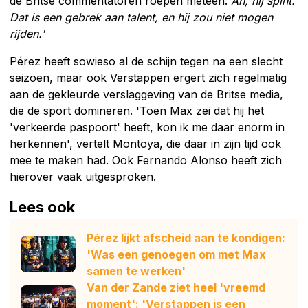
de Britse commentatoren roepen meteen:
Ah, hij spint.
Dat is een gebrek aan talent, en hij zou niet mogen
rijden.'
Pérez heeft sowieso al de schijn tegen na een slecht
seizoen, maar ook Verstappen ergert zich regelmatig
aan de gekleurde verslaggeving van de Britse media,
die de sport domineren. 'Toen Max zei dat hij het
'verkeerde paspoort' heeft, kon ik me daar enorm in
herkennen', vertelt Montoya, die daar in zijn tijd ook
mee te maken had. Ook Fernando Alonso heeft zich
hierover vaak uitgesproken.
Lees ook
Pérez lijkt afscheid aan te kondigen:
'Was een genoegen om met Max
samen te werken'
Van der Zande ziet heel 'vreemd
moment': 'Verstappen is een