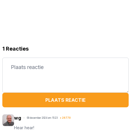
1 Reacties
PLAATS REACTIE
wg
09 december 2024 om 15:23
+
26770
Hear hear!