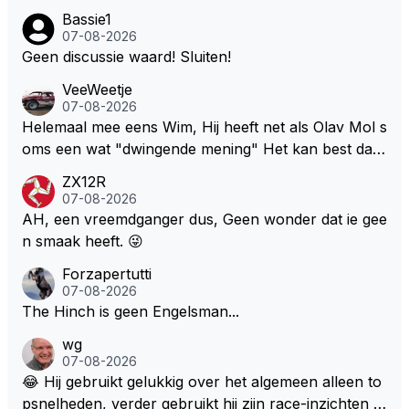
Bassie1
07-08-2026
Geen discussie waard! Sluiten!
VeeWeetje
07-08-2026
Helemaal mee eens Wim, Hij heeft net als Olav Mol s
oms een wat "dwingende mening" Het kan best dat
de fan in kwestie probeerde een vergelijkbaar gevoe
ZX12R
l bij Windsor op te roepen. Maar in een tijd zonder r
07-08-2026
aces zijn dit leuke berichtjes
AH, een vreemdganger dus, Geen wonder dat ie gee
n smaak heeft. 😜
Forzapertutti
07-08-2026
The Hinch is geen Engelsman...
wg
07-08-2026
😂 Hij gebruikt gelukkig over het algemeen alleen to
psnelheden, verder gebruikt hij zijn race-inzichten q