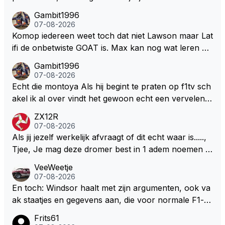
ua rotatie, baangebruik, etc. Alleen snelheid in of uit
Gambit1996
een bocht zegt helemaal niets, dus wat dat betreft h
07-08-2026
eeft hij sowieso gelijk 😂.
Komop iedereen weet toch dat niet Lawson maar Lat
ifi de onbetwiste GOAT is. Max kan nog wat leren va
n hem En iedereen maar zeggen Schumacher of Ha
Gambit1996
milton, hahahaha. Latifi pakt ze allemaal met de oge
07-08-2026
n dicht met als onbetwiste nummer 2 of GOATINES
Echt die montoya Als hij begint te praten op f1tv sch
S Lawson natuurlijk 😂😂😂😂😂
akel ik al over vindt het gewoon echt een vervelend
mannetje met zijn geblaas alsof hij het allemaal wel
ZX12R
weet 🤮🤮
07-08-2026
Als jij jezelf werkelijk afvraagt of dit echt waar is.....,
Tjee, Je mag deze dromer best in 1 adem noemen m
et bv een Hans Christian Andersen. Enorme drang n
VeeWeetje
aar voordragen uit eigen geest. Kan mij voorstellen d
07-08-2026
at je het leuk vindt sprookjes te luisteren maar heb jij
En toch: Windsor haalt met zijn argumenten, ook va
jezelf dan ook wel eens afgevraagd of de dappere b
ak staatjes en gegevens aan, die voor normale F1-fa
oswachter werkelijk Roodkapje uit de buik van de bo
ns niet te verkrijgen of te snappen zijn. Iets met "co
Frits61
ze wolff gesneden heeft?
okies made of your own dough" 🤣