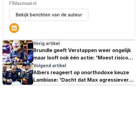
F1Maximaal.nl.
Bekijk berichten van de auteur
Vorig artikel
Brundle geeft Verstappen weer ongelijk
maar looft ook één actie: 'Moest risico
niet nemen'
Volgend artikel
Albers reageert op onorthodoxe keuze
Lambiase: 'Dacht dat Max agressiever
zou rijden'