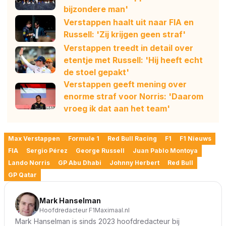
bijzondere man'
Verstappen haalt uit naar FIA en
Russell: 'Zij krijgen geen straf'
Verstappen treedt in detail over
etentje met Russell: 'Hij heeft echt
de stoel gepakt'
Verstappen geeft mening over
enorme straf voor Norris: 'Daarom
vroeg ik dat aan het team'
Max Verstappen
Formule 1
Red Bull Racing
F1
F1 Nieuws
FIA
Sergio Pérez
George Russell
Juan Pablo Montoya
Lando Norris
GP Abu Dhabi
Johnny Herbert
Red Bull
GP Qatar
Mark Hanselman
Hoofdredacteur F1Maximaal.nl
Mark Hanselman is sinds 2023 hoofdredacteur bij