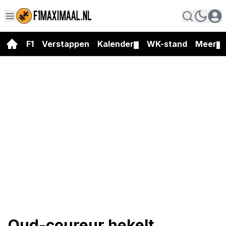
F1
Verstappen
Kalender
WK-stand
Meer
▼
▼
Oud-coureur hekelt