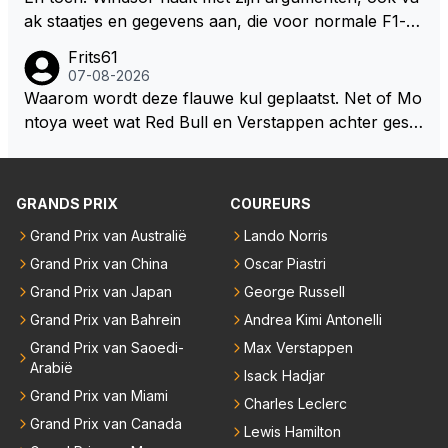
jezelf dan ook wel eens afgevraagd of de dappere b
ak staatjes en gegevens aan, die voor normale F1-fa
oswachter werkelijk Roodkapje uit de buik van de bo
ns niet te verkrijgen of te snappen zijn. Iets met "co
Frits61
ze wolff gesneden heeft?
okies made of your own dough" 🤣
07-08-2026
Waarom wordt deze flauwe kul geplaatst. Net of Mo
ntoya weet wat Red Bull en Verstappen achter geslo
ten deuren bespreken.
GRANDS PRIX
COUREURS
Grand Prix van Australië
Lando Norris
Grand Prix van China
Oscar Piastri
Grand Prix van Japan
George Russell
Grand Prix van Bahrein
Andrea Kimi Antonelli
Grand Prix van Saoedi-
Max Verstappen
Arabië
Isack Hadjar
Grand Prix van Miami
Charles Leclerc
Grand Prix van Canada
Lewis Hamilton