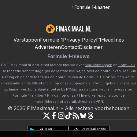
Formule 1-kaarten
Verstappen
Formule 1
Privacy Policy
F1Headlines
Adverteren
Contact
Disclaimer
Formule 1-nieuws
Op F1Maximaal.nl vind je het laatste nieuws over
Max Verstappen
en
Formule 1
.
De redactie schrijft dagelijks de laatste nieuwtjes over de coureur van Red Bull
Racing en de andere teams en coureurs van de Formule 1. Ook houden we de
F1-kalender
en de
WK-stand
bij op onze subpagina's. Voor uitgebreid F1 nieuws
uit binnen- en buitenland moet je bij
F1Maximaal.nl
zijn. Heb je interesse om
Formule 1 te kijken? Kijk dan op onze
F1 live kijken-pagina
voor de
mogelijkheden of gebruik direct een
VPN
.
©
2026
F1Maximaal.nl
-
Alle rechten voorbehouden