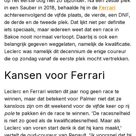
op het eerste oog niet zo bijzonder. Na een zesde plek
in een Sauber in 2018, behaalde hij in de
Ferrari
achtereenvolgend de vijfde plaats, de vierde, een DNF,
de derde en de tweede plek. Dat lijkt niet per definitie
iets speciaals, maar iedereen weet dat een race in
Bakoe nooit normaal verloopt. Daarbij is ook een
belangrijk gegeven weggelaten, namelijk de kwalificatie.
Leclerc was namelijk dit decennium de enige coureur
die op zondag vanaf de eerste plek mocht vertrekken.
Kansen voor Ferrari
Leclerc en Ferrari wisten dit jaar nog geen race te
winnen, maar dat betekent voor Palmer niet dat ze
kansloos zijn om dit weekend voor de vijfde keer op rij
pole
te pakken én de race te winnen. 'De racesnelheid
is niet zo goed als de kwalificatiesnelheid. Maar als
Leclerc van voren start denk ik dat hij kans maakt,'
vertelt de oud-coureur van Renault. 'Ik voorspel dat hij