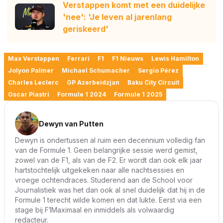
Verstappen komt met een duidelijke
'nee': 'Je leven al jarenlang
geriskeerd'
Max Verstappen
Ferrari
F1
F1 Nieuws
Lewis Hamilton
Jolyon Palmer
Michael Schumacher
Sergio Pérez
Charles Leclerc
GP Azerbeidzjan
Baku City Circuit
Oscar Piastri
Formule 1 2024
Formule 1 2025
Dewyn van Putten
Dewyn is ondertussen al ruim een decennium volledig fan
van de Formule 1. Geen belangrijke sessie werd gemist,
zowel van de F1, als van de F2. Er wordt dan ook elk jaar
hartstochtelijk uitgekeken naar alle nachtsessies en
vroege ochtendraces. Studerend aan de School voor
Journalistiek was het dan ook al snel duidelijk dat hij in de
Formule 1 terecht wilde komen en dat lukte. Eerst via een
stage bij F1Maximaal en inmiddels als volwaardig
redacteur.