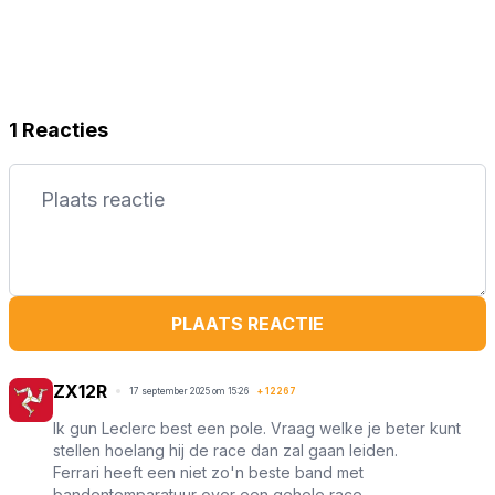
1 Reacties
PLAATS REACTIE
ZX12R
17 september 2025 om 15:26
+
12267
Ik gun Leclerc best een pole. Vraag welke je beter kunt
stellen hoelang hij de race dan zal gaan leiden.
Ferrari heeft een niet zo'n beste band met
bandentemparatuur over een gehele race.