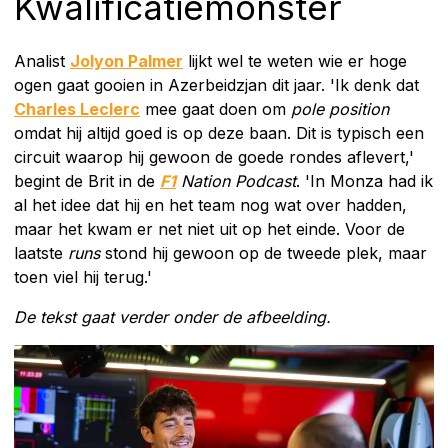
Kwalificatiemonster
Analist
Jolyon Palmer
lijkt wel te weten wie er hoge
ogen gaat gooien in Azerbeidzjan dit jaar. 'Ik denk dat
Charles Leclerc
mee gaat doen om
pole position
omdat hij altijd goed is op deze baan. Dit is typisch een
circuit waarop hij gewoon de goede rondes aflevert,'
begint de Brit in de
F1
Nation Podcast
. 'In Monza had ik
al het idee dat hij en het team nog wat over hadden,
maar het kwam er net niet uit op het einde. Voor de
laatste
runs
stond hij gewoon op de tweede plek, maar
toen viel hij terug.'
De tekst gaat verder onder de afbeelding.