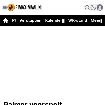
F1
Verstappen
Kalender
WK-stand
Meer
▼
▼
Palmer voorspelt