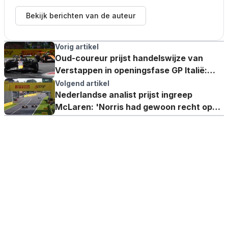
Bekijk berichten van de auteur
Vorig artikel
Oud-coureur prijst handelswijze van
Verstappen in openingsfase GP Italië:
'Stijlvolle zet van Max'
Volgend artikel
Nederlandse analist prijst ingreep
McLaren: 'Norris had gewoon recht op
de tweede plek'