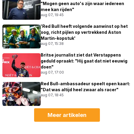
"Mogen geen auto's zijn waar iedereen
mee kan rijden"
aug 07, 19:45
'Red Bull heeft volgende aanwinst op het
oog, richt pijlen op vertrekkend Aston
Martin-kopstuk'
aug 07, 15:38
Britse journalist ziet dat Verstappens
geduld opraakt: "Hij gaat dat niet eeuwig
doen"
aug 07, 17:00
Red Bull-ambassadeur speelt open kaart:
"Dat was altijd heel zwaar als racer"
aug 07, 18:45
Meer artikelen