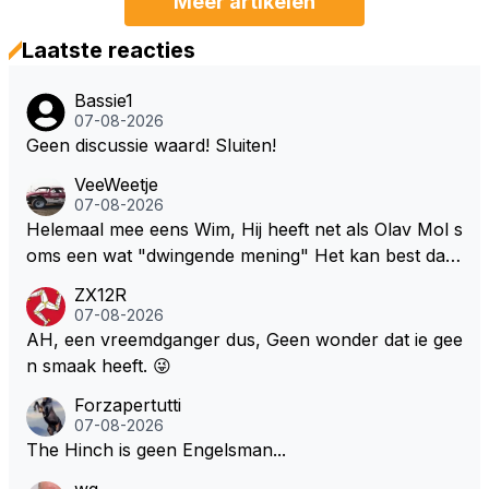
Meer artikelen
Laatste reacties
Bassie1
07-08-2026
Geen discussie waard! Sluiten!
VeeWeetje
07-08-2026
Helemaal mee eens Wim, Hij heeft net als Olav Mol s
oms een wat "dwingende mening" Het kan best dat
de fan in kwestie probeerde een vergelijkbaar gevoe
ZX12R
l bij Windsor op te roepen. Maar in een tijd zonder r
07-08-2026
aces zijn dit leuke berichtjes
AH, een vreemdganger dus, Geen wonder dat ie gee
n smaak heeft. 😜
Forzapertutti
07-08-2026
The Hinch is geen Engelsman...
wg