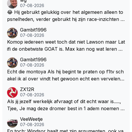
07-08-2026
😂 Hij gebruikt gelukkig over het algemeen alleen to
psnelheden, verder gebruikt hij zijn race-inzichten q
ua rotatie, baangebruik, etc. Alleen snelheid in of uit
Gambit1996
een bocht zegt helemaal niets, dus wat dat betreft h
07-08-2026
eeft hij sowieso gelijk 😂.
Komop iedereen weet toch dat niet Lawson maar Lat
ifi de onbetwiste GOAT is. Max kan nog wat leren va
n hem En iedereen maar zeggen Schumacher of Ha
Gambit1996
milton, hahahaha. Latifi pakt ze allemaal met de oge
07-08-2026
n dicht met als onbetwiste nummer 2 of GOATINES
Echt die montoya Als hij begint te praten op f1tv sch
S Lawson natuurlijk 😂😂😂😂😂
akel ik al over vindt het gewoon echt een vervelend
mannetje met zijn geblaas alsof hij het allemaal wel
ZX12R
weet 🤮🤮
07-08-2026
Als jij jezelf werkelijk afvraagt of dit echt waar is.....,
Tjee, Je mag deze dromer best in 1 adem noemen m
et bv een Hans Christian Andersen. Enorme drang n
VeeWeetje
aar voordragen uit eigen geest. Kan mij voorstellen d
07-08-2026
at je het leuk vindt sprookjes te luisteren maar heb jij
En toch: Windsor haalt met zijn argumenten, ook va