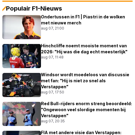
Populair F1-Nieuws
Ondertussen in F1 | Piastri in de wolken
met nieuwe merch
aug 07, 21:00
Hinchcliffe noemt mooiste moment van
2026: "Hij was die dag echt meesterlijk"
aug 07, 11:48
Windsor wordt moedeloos van discussie
met fan: "Hij is niet zo snel als
Verstappen"
aug 07, 17:50
Red Bull-rijders enorm streng beoordeeld:
"Ongewoon veel slordige momenten bij
Verstappen"
aug 07, 20:35
FIA met andere visie dan Verstappen: