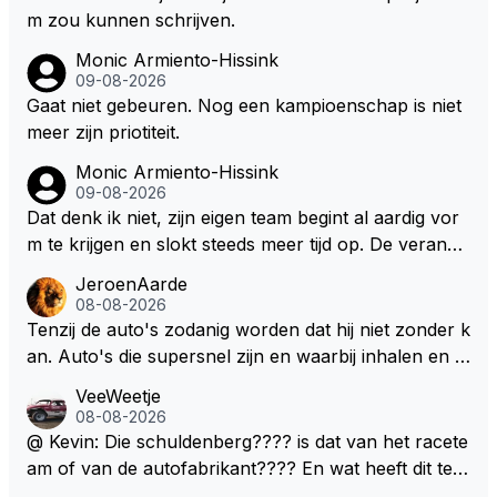
m zou kunnen schrijven.
Monic Armiento-Hissink
09-08-2026
Gaat niet gebeuren. Nog een kampioenschap is niet
meer zijn priotiteit.
Monic Armiento-Hissink
09-08-2026
Dat denk ik niet, zijn eigen team begint al aardig vor
m te krijgen en slokt steeds meer tijd op. De verande
ringen die de komende twee jaar door gevoerd word
JeroenAarde
en zullen ben ik bang niet het gewenste effect hebb
08-08-2026
en. Mocht het wel zo zijn dan zal het 3 jaar zijn, hoo
Tenzij de auto's zodanig worden dat hij niet zonder k
guit 5 jaar maar echt niet langer. Vergeet niet, hij hee
an. Auto's die supersnel zijn en waarbij inhalen en v
ft nu een aantal races in GT3 gereden en dat heeft h
erdedigen uitdagingen zijn! Max houdt van snelheid,
VeeWeetje
em meer plezier gebracht dan de F1 op dit moment.
ronkende motoren en op de grenzen rijden van de
08-08-2026
mogelijkheden. Het ouderwetse racen waarbij de ma
@ Kevin: Die schuldenberg???? is dat van het racete
nnen en jongens verdeeld worden. Als deze auto's g
am of van de autofabrikant???? En wat heeft dit te
ebouwd worden zie ik Max het nog wel langer volho
maken met de prestaties van Newey???? En is Herb