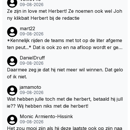
09-08-2026
Ze zijn in love met Herbert! Ze noemen ook wel Joh
ny klikbait Herbert bij de redactie
mart22
09-08-2026
*Kennelijk rijden de teams met tot op de liter afgeme
ten peut...* Dat is ook zo en na afloop wordt er gec
ontroleerd en moet er nog minimaal 1 liter in de tank
DanielDruff
zitten. Om die reden is Vettel ooit gediskwalificeerd. J
09-08-2026
e hoort soms ook wel eens dat ze brandstoof moete
Daarmee zeg je dat hij niet meer wil winnen. Dat gelo
n sparen als de race engineer denkt dat ze die ene li
of ik niet.
ter niet gaan halen. Je zou dit ook kunnen oplossen
jamamoto
door die 1 liter te verhogen naar bijv. 5 liter en dan di
09-08-2026
e ronden achter SC niet mee te tellen. Na x ronden
Wat hebben julle toch met die herbert, betaald hij jull
SC moet er na afloop niet nog 5 maar x liter inzitten.
ie?? Wij hebben niks met die herbert!
Monic Armiento-Hissink
09-08-2026
Het zou mooi zijn als hij deze laatste ook op zijn naa