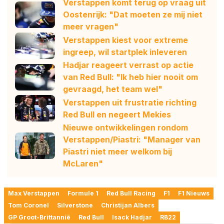
Verstappen komt terug op vraag uit
Oostenrijk: "Dat moeten ze mij niet
meer vragen"
Verstappen kiest voor extreme
ingreep, wil startplek inleveren
Hadjar reageert verrast op actie
van Red Bull: "Ik heb hier nooit om
gevraagd, het team wel"
Verstappen uit frustratie richting
Red Bull en negeert Mekies
Nieuwe ontwikkelingen rondom
Verstappen/Piastri: "Manager van
Piastri niet meer welkom bij
McLaren"
Max Verstappen
Formule 1
Red Bull Racing
F1
F1 Nieuws
Tom Coronel
Silverstone
Christijan Albers
GP Groot-Brittannië
Red Bull
Isack Hadjar
RB22