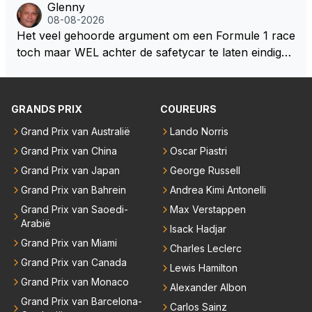
Glenny
uden dan dat hij op dit moment beweerd. Dan kan hij
ert nu de spindoctor van newey geworden?? Eerlijk
08-08-2026
zijn talenten en uitzonderlijke klasse laten zien en he
gezegd snap ik de de kop én het artikel niet echt.
Het veel gehoorde argument om een Formule 1 race
eft daar enorm veel lol aan.
toch maar WEL achter de safetycar te laten eindigen
en aldus niet te kiezen voor een stukje verlenging, is
dat men vreest voor een brandstof tekort. Kennelijk
rijden de teams met tot op de liter afgemeten peut...
GRANDS PRIX
COUREURS
Grand Prix van Australië
Lando Norris
Grand Prix van China
Oscar Piastri
Grand Prix van Japan
George Russell
Grand Prix van Bahrein
Andrea Kimi Antonelli
Grand Prix van Saoedi-
Max Verstappen
Arabië
Isack Hadjar
Grand Prix van Miami
Charles Leclerc
Grand Prix van Canada
Lewis Hamilton
Grand Prix van Monaco
Alexander Albon
Grand Prix van Barcelona-
Carlos Sainz