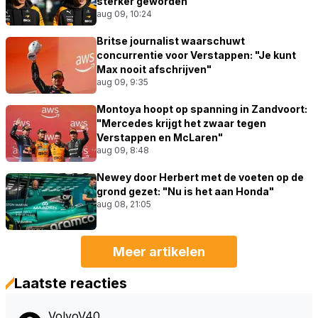
sterker geworden"
aug 09, 10:24
Britse journalist waarschuwt
concurrentie voor Verstappen: "Je kunt
Max nooit afschrijven"
aug 09, 9:35
Montoya hoopt op spanning in Zandvoort:
"Mercedes krijgt het zwaar tegen
Verstappen en McLaren"
aug 09, 8:48
Newey door Herbert met de voeten op de
grond gezet: "Nu is het aan Honda"
aug 08, 21:05
Meer artikelen
Laatste reacties
VolvoV40