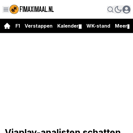
F1
Verstappen
Kalender
WK-stand
Meer
▼
▼
Viaplay-analisten schatten