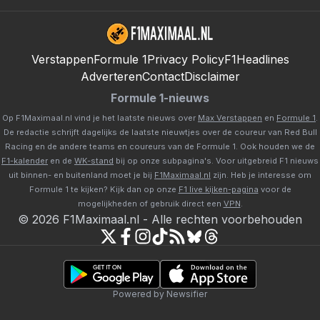
Verstappen
Formule 1
Privacy Policy
F1Headlines
Adverteren
Contact
Disclaimer
Formule 1-nieuws
Op F1Maximaal.nl vind je het laatste nieuws over
Max Verstappen
en
Formule 1
.
De redactie schrijft dagelijks de laatste nieuwtjes over de coureur van Red Bull
Racing en de andere teams en coureurs van de Formule 1. Ook houden we de
F1-kalender
en de
WK-stand
bij op onze subpagina's. Voor uitgebreid F1 nieuws
uit binnen- en buitenland moet je bij
F1Maximaal.nl
zijn. Heb je interesse om
Formule 1 te kijken? Kijk dan op onze
F1 live kijken-pagina
voor de
mogelijkheden of gebruik direct een
VPN
.
©
2026
F1Maximaal.nl
-
Alle rechten voorbehouden
Powered by Newsifier