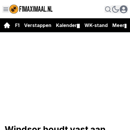
F1
Verstappen
Kalender
WK-stand
Meer
▼
▼
Windsor houdt vast aan