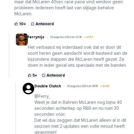
maar dat McLaren 40sec race pace vind windsor geen
probleem. Iedereen heeft last van slijtage behalve
McLaren.
10
+
Antwoord
ferrynijs
25 augustus 2024 om 22:39
+
2357
Het verbaasd mij inderdaad ook dat er door dit
soort heren geen aandacht wordt besteed aan de
bijzondere stappen die McLaren heeft gezet. Ze
doen in ieder geval iets speciaals met de banden.
5
+
Antwoord
Double Clutch
26 augustus 2024 om 00:09
+
6040
@Ferry,
Weet je dat in Bahrein McLaren nog bijna 40
seconden achterliep op RBR en nu ruim 20
seconden vóór.
Dat wil dus zeggen dat McLaren alleen al in dit
seizoen met 2 updates een volle minuut heeft
gewonnen!