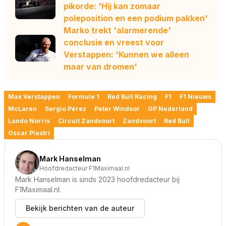
pikorde: 'Hij kan zomaar
poleposition en een podium pakken'
Marko trekt 'alarmerende'
conclusie en vreest voor
Verstappen: 'Kunnen we alleen
maar van dromen'
Max Verstappen
Formule 1
Red Bull Racing
F1
F1 Nieuws
McLaren
Sergio Pérez
Peter Windsor
GP Nederland
Lando Norris
Circuit Zandvoort
Zandvoort
Red Bull
Oscar Piastri
Mark Hanselman
Hoofdredacteur F1Maximaal.nl
Mark Hanselman is sinds 2023 hoofdredacteur bij
F1Maximaal.nl.
Bekijk berichten van de auteur