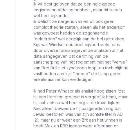
Ik wil best geloven dat ze een hele goede
engineering afdeling hebben , maar dit is toch
wel heel bijzonder.
Ik beticht ze nergens van en wil ook geen
complot theorie starten, alleen als het andersom
was geweest hadden de zogenaamde
“geleerden” wel degelijk aan de bel getrokken.
Kijk wat Windsor nou doet bijvoorbeeld, er is
door diverse toonaangevende analisten al met
data aangegeven dat de timing van de
aanscherping van het reglement met het “verval”
van Red Bull niet synchroon loopt en toch blijft hij
vasthouden aan zijn “theorie” die hij op geen
enkele manier kan verdedigen.
Ik had Peter Windsor als analist hoog zitten (dat
hij een Hamilton groupie is vergeef ik hem), maar
hij laat zich nu wel heel erg in de kaart kijken.
Niet alleen beweerde hij pasgeleden nog dat
Lewis ‘bestolen’ was van zijn achtste titel in AD
‘21, maar nu er weer een Brit aan het winnen is
heeft Max en RBR ineens weer afgedaan en