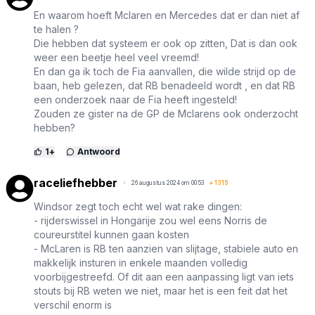
En waarom hoeft Mclaren en Mercedes dat er dan niet af
te halen ?
Die hebben dat systeem er ook op zitten, Dat is dan ook
weer een beetje heel veel vreemd!
En dan ga ik toch de Fia aanvallen, die wilde strijd op de
baan, heb gelezen, dat RB benadeeld wordt , en dat RB
een onderzoek naar de Fia heeft ingesteld!
Zouden ze gister na de GP de Mclarens ook onderzocht
hebben?
1
+
Antwoord
raceliefhebber
26 augustus 2024 om 00:53
+
1315
Windsor zegt toch echt wel wat rake dingen:
- rijderswissel in Hongarije zou wel eens Norris de
coureurstitel kunnen gaan kosten
- McLaren is RB ten aanzien van slijtage, stabiele auto en
makkelijk insturen in enkele maanden volledig
voorbijgestreefd. Of dit aan een aanpassing ligt van iets
stouts bij RB weten we niet, maar het is een feit dat het
verschil enorm is