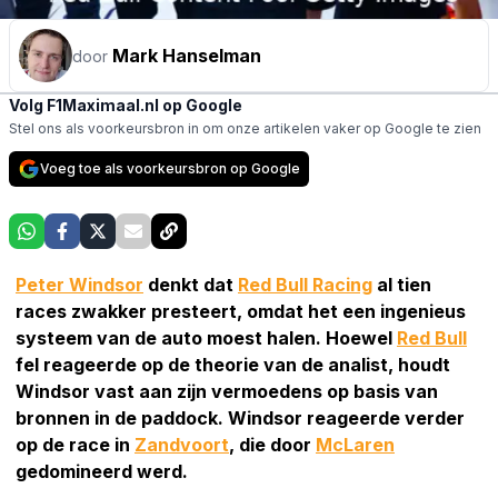
Mark Hanselman
door
Volg F1Maximaal.nl op Google
Stel ons als voorkeursbron in om onze artikelen vaker op Google te zien
Voeg toe als voorkeursbron op Google
Peter Windsor
denkt dat
Red Bull Racing
al tien
races zwakker presteert, omdat het een ingenieus
systeem van de auto moest halen. Hoewel
Red Bull
fel reageerde op de theorie van de analist, houdt
Windsor vast aan zijn vermoedens op basis van
bronnen in de paddock. Windsor reageerde verder
op de race in
Zandvoort
, die door
McLaren
gedomineerd werd.