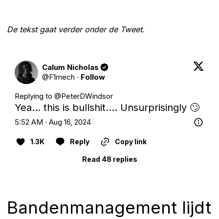
De tekst gaat verder onder de Tweet.
Calum Nicholas
@
F1mech
·
Follow
Replying to @
PeterDWindsor
Yea… this is bullshit…. Unsurprisingly 🙄
5:52 AM · Aug 16, 2024
1.3K
Reply
Copy link
Read 48 replies
Bandenmanagement lijdt