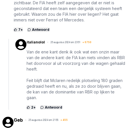
zichtbaar. De FIA heeft zelf aangegeven dat er niet is
geconstateerd dat een team een dergelijk systeem heeft
gebruikt. Waarom zou de FIA hier over liegen? Het gaat
immers niet over Ferrari of Mercedes.
7
+
Antwoord
italianolol
25 augustus 2024 om 23:51
+
6750
Van de ene kant denk ik ook wat een onzin maar
van de andere kant: de FIA kan niets vinden als RBR
het doorvoor al uit voorzorg van de wagen gehaald
heeft.
Feit blijft dat Mclaren redelijk plotseling 180 graden
gedraaid heeft en nu, als ze zo door blijven gaan,
de kan van de dominantie van RBR op lijken te
gaan.
2
+
Antwoord
Geb
25 augustus 2024 om 21:55
+
455