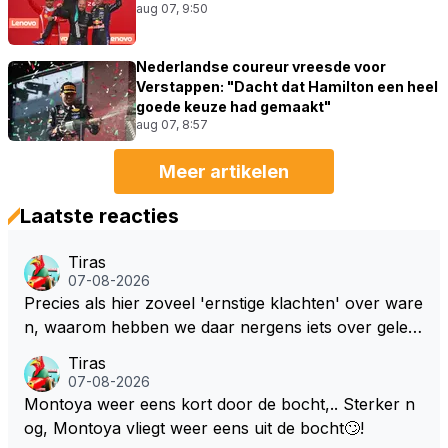
aug 07, 9:50
Nederlandse coureur vreesde voor
Verstappen: "Dacht dat Hamilton een heel
goede keuze had gemaakt"
aug 07, 8:57
Meer artikelen
Laatste reacties
Tiras
07-08-2026
Precies als hier zoveel 'ernstige klachten' over ware
n, waarom hebben we daar nergens iets over gelez
en... voor mij is dit nieuw!
Tiras
07-08-2026
Montoya weer eens kort door de bocht,.. Sterker n
og, Montoya vliegt weer eens uit de bocht🙄!