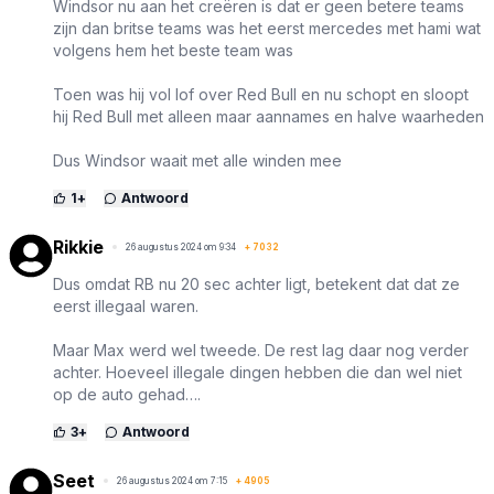
Windsor nu aan het creëren is dat er geen betere teams
zijn dan britse teams was het eerst mercedes met hami wat
volgens hem het beste team was
Toen was hij vol lof over Red Bull en nu schopt en sloopt
hij Red Bull met alleen maar aannames en halve waarheden
Dus Windsor waait met alle winden mee
1
+
Antwoord
Rikkie
26 augustus 2024 om 9:34
+
7032
Dus omdat RB nu 20 sec achter ligt, betekent dat dat ze
eerst illegaal waren.
Maar Max werd wel tweede. De rest lag daar nog verder
achter. Hoeveel illegale dingen hebben die dan wel niet
op de auto gehad….
3
+
Antwoord
Seet
26 augustus 2024 om 7:15
+
4905