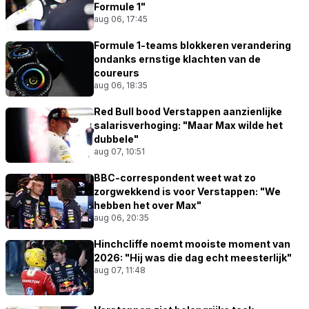
Formule 1"
aug 06, 17:45
Formule 1-teams blokkeren verandering
ondanks ernstige klachten van de
coureurs
aug 06, 18:35
Red Bull bood Verstappen aanzienlijke
salarisverhoging: "Maar Max wilde het
dubbele"
aug 07, 10:51
BBC-correspondent weet wat zo
zorgwekkend is voor Verstappen: "We
hebben het over Max"
aug 06, 20:35
Hinchcliffe noemt mooiste moment van
2026: "Hij was die dag echt meesterlijk"
aug 07, 11:48