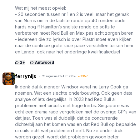
Wat mij het meest opviel:
- 20 seconden tussen nr 1 en 2 is veel, maar het gemak
van Norris om in de laatste ronde op 40 ronden oude
hards nog ff Hamilton’s snelste ronde op softs te
verbeteren moet Red Bull en Max pas echt zorgen baren
- iedereen die zo lyrisch is over Piastri moet even kijken
naar de continue grote race pace verschillen tussen hem
en Lando, ook naar het onderlinge kwalificatieduel
2
+
Antwoord
ferrynijs
25 augustus 2024 om 22:34
+
2357
Ik denk dat ik meneer Windsor vanaf nu Larry Cook ga
noemen. Wat een slechte onderbouwing. Ook geen data
analyse of iets dergelijks. In 2023 had Red Bull al
problemen met circuits met hoge kerbs. Singapore was
echt een drama race vergeleken met de overige GP's van
dat jaar. Toen was al duidelijk dat de concurrentie
dichterbij aan het komen was en dat Red Bull op bepaalde
circuits echt wel problemen heeft. Nu ze onder druk
worden gezet, wordt dat probleem gewoon beter