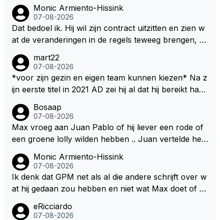
Monic Armiento-Hissink
07-08-2026
Dat bedoel ik. Hij wil zijn contract uitzitten en zien w
at de veranderingen in de regels teweeg brengen, al
s dat niks wordt valt de keuze makkelijker om voor z
mart22
ijn eigen team te kiezen en zijn gezin. hij kan dan zelf
07-08-2026
bepalen aan welke races hij mee wil doen en is ook
*voor zijn gezin en eigen team kunnen kiezen* Na z
vaker thuis. Hij zit dan ook niet meer vast aan een c
ijn eerste titel in 2021 AD zei hij al dat hij bereikt had
ontract, wat wel het geval is als hij nu een nieuw co
waar hij altijd al van gedroomd had en dat alles wat d
Bosaap
ntract zou tekenen.
aarna nog komt bonus was. Ik denk dat hij dat meen
07-08-2026
de en dat hij er nog steeds zo in staat. Nu telt voorn
Max vroeg aan Juan Pablo of hij liever een rode of
amelijk het plezier hebben in wat hij doet nog als drij
een groene lolly wilden hebben .. Juan vertelde hem
fveer. Hij heeft het ook altijd over "plezier hebben"
dat zijn voorkeur toch echt bij die rode lag .. Tijdens
Monic Armiento-Hissink
Nu, met deze auto's??? Met deze regels???
het gretig likken aan zijn rode lolly hoorde Juan toc
07-08-2026
h echt van Max dat RB hem een contract had aange
Ik denk dat GPM net als al die andere schrijft over w
boden met een aanzienlijke loonsverhoging maar da
at hij gedaan zou hebben en niet wat Max doet of wi
t Max dat te weinig vond .. Max vond het belangrijk d
lt. Als je leest dat hij er moeite mee heeft om zijn gezi
eRicciardo
it nieuws met hem te delen omdat hij graag advies wil
n achter te laten, ook al weet hij dat dit erbij hoort, e
07-08-2026