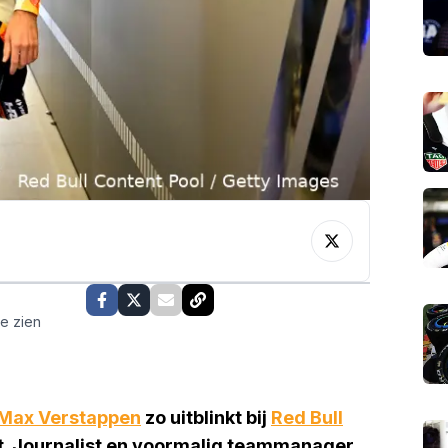
te zien
Max Verstappen
zo uitblinkt bij
Red Bull
agt. Journalist en voormalig teammanager