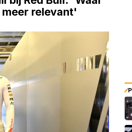
l bij Red Bull: 'Waar
 meer relevant'
P