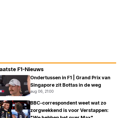
aatste F1-Nieuws
Ondertussen in F1 | Grand Prix van
Singapore zit Bottas in de weg
aug 06, 21:00
BBC-correspondent weet wat zo
zorgwekkend is voor Verstappen:
"We hebben het over Max"