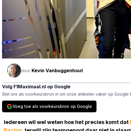
Kevin Vanbuggenhout
door
Volg F1Maximaal.nl op Google
Stel ons als voorkeursbron in om onze artikelen vaker op Google 
Voeg toe als voorkeursbron op Google
Iedereen wil wel weten hoe het precies komt dat
Racing
, terwijl zijn teamgenoot daar niet in sla