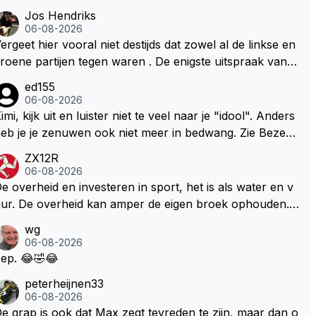
Jos Hendriks
06-08-2026
ergeet hier vooral niet destijds dat zowel al de linkse en
roene partijen tegen waren . De enigste uitspraak van e
n groenlinkse daarnaast bouw er een dak over dan kun
ed155
en ze hun eigen uitlaat gassen inademen maar niet wet
06-08-2026
nde was dat de F1 motor schoner is dan een normale a
imi, kijk uit en luister niet te veel naar je "idool". Anders
to. Dus denk echt niet dat deze groene/wollen regering
eb je je zenuwen ook niet meer in bedwang. Zie Bezech
ier de F1 talenten of karters zullen steunen laat staan o
, Di Antonio.. misschien anders tegen Max/Marquez/Jos
ZX12R
m een euro in het circuit Zandvoort te steken
 Veel gezelliger
06-08-2026
e overheid en investeren in sport, het is als water en v
ur. De overheid kan amper de eigen broek ophouden.
e Staat steelt liever, liefst van eigen burgers. Je kunt de
wg
taat het best vergelijken met de sheriff van Nottinghem
06-08-2026
Robin Hood) welk achter de bomen verscholen de arge
ep. 😂🤣😂
oze burger opwacht om hem/haar van zijn laatste zuur
peterheijnen33
erdiende stuiver te beroven. De Staat heeft nooit ooit m
06-08-2026
ar een stuiver in Zandvoort willen investeren en dat zal
e grap is ook dat Max zegt tevreden te zijn, maar dan o