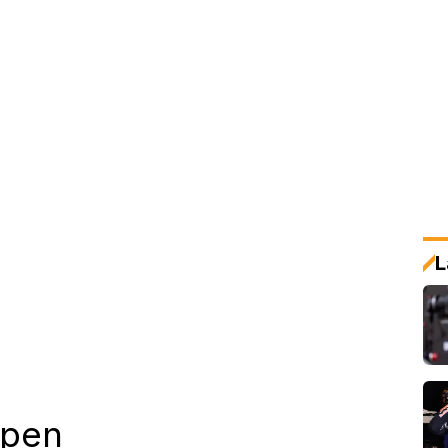
L
ppen