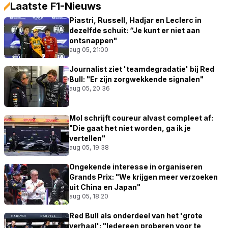
Laatste F1-Nieuws
Piastri, Russell, Hadjar en Leclerc in
dezelfde schuit: “Je kunt er niet aan
ontsnappen"
aug 05, 21:00
Journalist ziet 'teamdegradatie' bij Red
Bull: "Er zijn zorgwekkende signalen"
aug 05, 20:36
Mol schrijft coureur alvast compleet af:
"Die gaat het niet worden, ga ik je
vertellen"
aug 05, 19:38
Ongekende interesse in organiseren
Grands Prix: "We krijgen meer verzoeken
uit China en Japan"
aug 05, 18:20
Red Bull als onderdeel van het 'grote
verhaal': "Iedereen proberen voor te