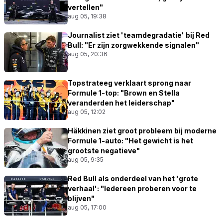
vertellen"
aug 05, 19:38
Journalist ziet 'teamdegradatie' bij Red
Bull: "Er zijn zorgwekkende signalen"
aug 05, 20:36
Topstrateeg verklaart sprong naar
Formule 1-top: "Brown en Stella
veranderden het leiderschap"
aug 05, 12:02
Häkkinen ziet groot probleem bij moderne
Formule 1-auto: "Het gewicht is het
grootste negatieve"
aug 05, 9:35
Red Bull als onderdeel van het 'grote
verhaal': "Iedereen proberen voor te
blijven"
aug 05, 17:00