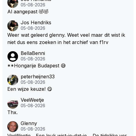
05-08-2026
Al aangepast 🤣🤣
Jos Hendriks
05-08-2026
Weer wat geleerd glenny. Weet veel maar dit wist ik
niet dus eens zoeken in het archief van f1rv
BellaBenni
05-08-2026
**Hongarije Budapest 😅
peterheijnen33
05-08-2026
Een wijze keuze! 😋
VeeWeetje
05-08-2026
Thx.
Glenny
05-08-2026
VeeWeetje... Een leuk wist-je-dat-je… De tijdelijke ver