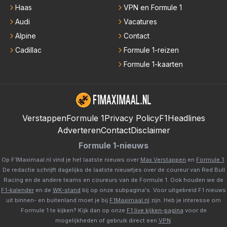
Haas
VPN en Formule 1
Audi
Vacatures
Alpine
Contact
Cadillac
Formule 1-reizen
Formule 1-kaarten
Verstappen
Formule 1
Privacy Policy
F1Headlines
Adverteren
Contact
Disclaimer
Formule 1-nieuws
Op F1Maximaal.nl vind je het laatste nieuws over
Max Verstappen
en
Formule 1
.
De redactie schrijft dagelijks de laatste nieuwtjes over de coureur van Red Bull
Racing en de andere teams en coureurs van de Formule 1. Ook houden we de
F1-kalender
en de
WK-stand
bij op onze subpagina's. Voor uitgebreid F1 nieuws
uit binnen- en buitenland moet je bij
F1Maximaal.nl
zijn. Heb je interesse om
Formule 1 te kijken? Kijk dan op onze
F1 live kijken-pagina
voor de
mogelijkheden of gebruik direct een
VPN
.