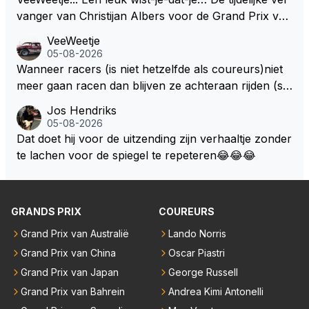
vanger van Christijan Albers voor de Grand Prix van
Europa op de Nürburgring in 2007 was testrijder Ma
VeeWeetje
rkus Winkelhock. Vanaf de race daarna werd het st
05-08-2026
oeltje definitief overgenomen door Sakon Yamamot
Wanneer racers (is niet hetzelfde als coureurs)niet
o. Na 2 rondes gokte Markus Winkelhock goed (hij k
meer gaan racen dan blijven ze achteraan rijden (so
oos regenbanden) en reed zelfs 6 ronden aan kop.
ms met een tankslang), en worden ze chagrijnige F1
Jos Hendriks
Dat was ook de enige keer dat een Spyker ooit aan
analisten bij een vaag omroepbedrijf.
05-08-2026
kop reed. Toen de rest van het veld ook regenband
Dat doet hij voor de uitzending zijn verhaaltje zonder
en had, werd hij helaas aan alle kanten door iederee
te lachen voor de spiegel te repeteren😂😂😂
n achterhaald. Hij moest later opgeven vanwege een
technisch mankement. Het was ook de enige keer d
at Markus Winkelhock een officiële Formule 1 race r
GRANDS PRIX
COUREURS
eed; hij vertrok daarna...
Grand Prix van Australië
Lando Norris
Grand Prix van China
Oscar Piastri
Grand Prix van Japan
George Russell
Grand Prix van Bahrein
Andrea Kimi Antonelli