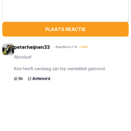
PLAATS REACTIE
peterheijnen33
05 juli 2026 om 21:19
+
5963
Absoluut!
Kimi heeft vandaag zijn top mentaliteit getoond.
5
+
Antwoord