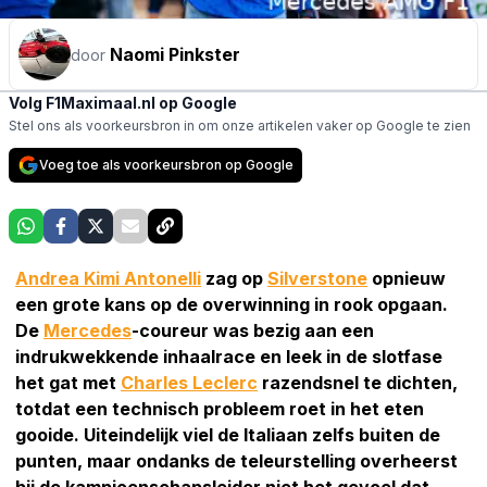
Naomi Pinkster
door
Volg F1Maximaal.nl op Google
Stel ons als voorkeursbron in om onze artikelen vaker op Google te zien
Voeg toe als voorkeursbron op Google
Andrea Kimi Antonelli
zag op
Silverstone
opnieuw
een grote kans op de overwinning in rook opgaan.
De
Mercedes
-coureur was bezig aan een
indrukwekkende inhaalrace en leek in de slotfase
het gat met
Charles Leclerc
razendsnel te dichten,
totdat een technisch probleem roet in het eten
gooide. Uiteindelijk viel de Italiaan zelfs buiten de
punten, maar ondanks de teleurstelling overheerst
bij de kampioenschapsleider niet het gevoel dat