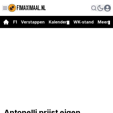
F1
Verstappen
Kalender
WK-stand
Meer
▼
▼
Antonelli prijst eigen