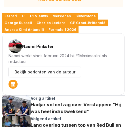
Ferrari
F1
F1 Nieuws
Mercedes
Silverstone
George Russell
Charles Leclerc
GP Groot-Brittannië
Andrea Kimi Antonelli
Formule 1 2026
Naomi Pinkster
Naomi werkt sinds februari 2024 bij F1Maximaal.nl als
redacteur.
Bekijk berichten van de auteur
Vorig artikel
Hadjar vol ontzag over Verstappen: "Hij
was heel indrukwekkend"
Volgend artikel
Lang overleg tussen top van Red Bull en