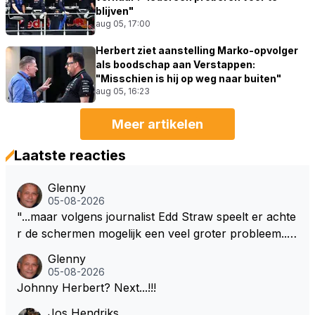
blijven"
aug 05, 17:00
Herbert ziet aanstelling Marko-opvolger
als boodschap aan Verstappen:
"Misschien is hij op weg naar buiten"
aug 05, 16:23
Meer artikelen
Laatste reacties
Glenny
05-08-2026
"...maar volgens journalist Edd Straw speelt er achte
r de schermen mogelijk een veel groter probleem..."
Ik weet het, ik zou er onderhand toch een beetje teg
Glenny
en moeten kunnen! Sh.t, helaas... Pfff.
05-08-2026
Johnny Herbert? Next...!!!
Jos Hendriks