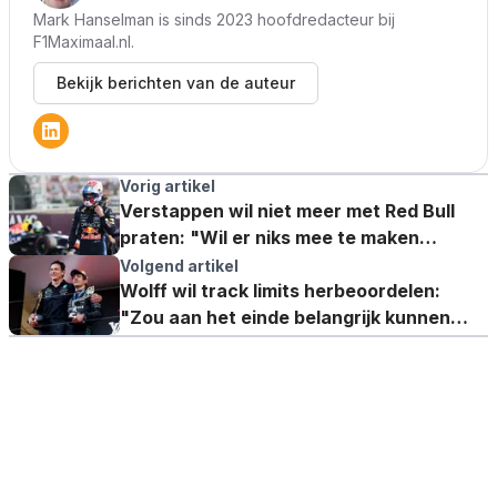
Mark Hanselman is sinds 2023 hoofdredacteur bij
F1Maximaal.nl.
Bekijk berichten van de auteur
Vorig artikel
Verstappen wil niet meer met Red Bull
praten: "Wil er niks mee te maken
hebben"
Volgend artikel
Wolff wil track limits herbeoordelen:
"Zou aan het einde belangrijk kunnen
zijn"