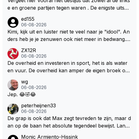
Vergeet hier vooral niet destijds dat zowel al de links
e en groene partijen tegen waren . De enigste uitspr
aak van een groenlinkse daarnaast bouw er een dak
ed155
over dan kunnen ze hun eigen uitlaat gassen inade
06-08-2026
men maar niet wetende was dat de F1 motor schone
Kimi, kijk uit en luister niet te veel naar je "idool". An
r is dan een normale auto. Dus denk echt niet dat de
ders heb je je zenuwen ook niet meer in bedwang. Zi
ze groene/wollen regering hier de F1 talenten of kar
e Bezechi, Di Antonio.. misschien anders tegen Max/
ZX12R
ters zullen steunen laat staan om een euro in het cir
Marquez/Jos ? Veel gezelliger
06-08-2026
cuit Zandvoort te steken
De overheid en investeren in sport, het is als water
en vuur. De overheid kan amper de eigen broek oph
ouden. De Staat steelt liever, liefst van eigen burger
wg
s. Je kunt de Staat het best vergelijken met de sherif
06-08-2026
f van Nottinghem (Robin Hood) welk achter de bom
Jep. 😂🤣😂
en verscholen de argeloze burger opwacht om he
peterheijnen33
m/haar van zijn laatste zuurverdiende stuiver te ber
06-08-2026
oven. De Staat heeft nooit ooit maar een stuiver in Z
De grap is ook dat Max zegt tevreden te zijn, maar d
andvoort willen investeren en dat zal ook nooit gebe
an op de baan het absolute tegendeel bewijst. Lando
uren. Afdragen van BTW gelden en vergunningen bi
zegt daarentegen juist meer te willen, maar laat het
Monic Armiento-Hissink
j dergelijke sportievefestiviteiten MOET je dan weer