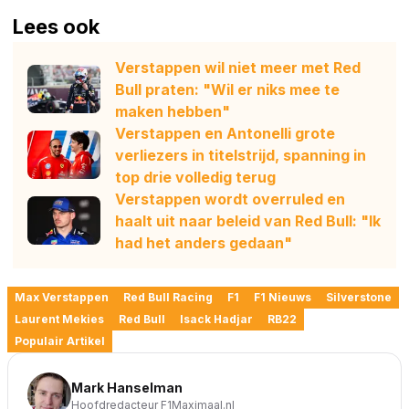
Lees ook
Verstappen wil niet meer met Red
Bull praten: "Wil er niks mee te
maken hebben"
Verstappen en Antonelli grote
verliezers in titelstrijd, spanning in
top drie volledig terug
Verstappen wordt overruled en
haalt uit naar beleid van Red Bull: "Ik
had het anders gedaan"
Max Verstappen
Red Bull Racing
F1
F1 Nieuws
Silverstone
Laurent Mekies
Red Bull
Isack Hadjar
RB22
Populair Artikel
Mark Hanselman
Hoofdredacteur F1Maximaal.nl