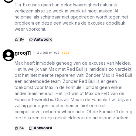
Tja. Excuses gaan hun geloofwaardigheid natuurlijk
verliezen als je ze week in week uit moet maken. Al
helemaal als schijnbaar niet opgetreden wordt tegen het
probleem en deze een week na de excuses doodleuk
weer voorkomt.
8
+
Antwoord
grooj11
05 juli 2026 om 19:22
+
303
Max heeft inmiddels genoeg van de excuses van Mekies.
Het huwelijk van Max met Red Bull is inmiddels zo verziekt
dat het niet meer te repareren valt. Zonder Max is Red Bull
een achterhoede team. Zonder Red Bull is er geen
toekomst voor Max in de Formule 1 omdat geen enkel
ander team hem wil. Het lijkt wel of Max de FvD van de
Formule 1-wereld is. Dus als Max in de Formule 1 wil blijven
zal hij genoegen moeten nemen met een niet-
competitieve, onbetrouwbare auto. Of de Formule 1 de rug
toe te keren en zijn geluk elders in de autosport zoeken.
5
+
Antwoord