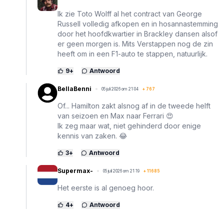
Ik zie Toto Wolff al het contract van George
Russell volledig afkopen en in hosannastemming
door het hoofdkwartier in Brackley dansen alsof
er geen morgen is. Mits Verstappen nog de zin
heeft om in een F1-auto te stappen, natuurlijk.
9
+
Antwoord
BellaBenni
05 juli 2026 om 21:04
+
767
Of... Hamilton zakt alsnog af in de tweede helft
van seizoen en Max naar Ferrari 😍
Ik zeg maar wat, niet gehinderd door enige
kennis van zaken. 😂
3
+
Antwoord
Supermax-
05 juli 2026 om 21:19
+
11685
Het eerste is al genoeg hoor.
4
+
Antwoord