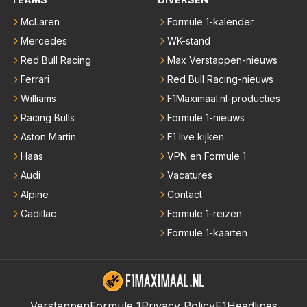
McLaren
Formule 1-kalender
Mercedes
WK-stand
Red Bull Racing
Max Verstappen-nieuws
Ferrari
Red Bull Racing-nieuws
Williams
F1Maximaal.nl-producties
Racing Bulls
Formule 1-nieuws
Aston Martin
F1 live kijken
Haas
VPN en Formule 1
Audi
Vacatures
Alpine
Contact
Cadillac
Formule 1-reizen
Formule 1-kaarten
Verstappen
Formule 1
Privacy Policy
F1Headlines