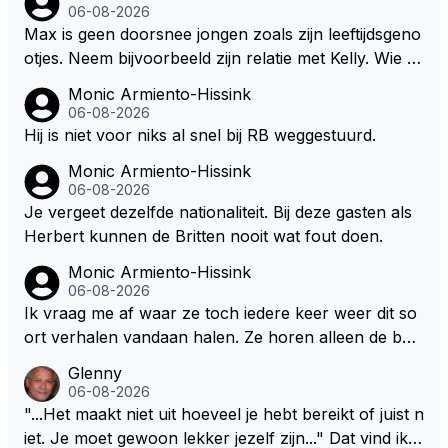
dan eigenlijk niet echt zien. ;)
06-08-2026
wel afstaan, de parasiet.
Max is geen doorsnee jongen zoals zijn leeftijdsgeno
otjes. Neem bijvoorbeeld zijn relatie met Kelly. Wie g
aat er een relatie aan met een vrouw die toch wat ja
Monic Armiento-Hissink
artjes ouder is en al een kleine heeft van een voorm
06-08-2026
alig RB-lid op de leeftijd van 23 jaar? Hij doet dingen
Hij is niet voor niks al snel bij RB weggestuurd.
die leeftijdsgenootjes niet doen en blijft toch heel gew
Monic Armiento-Hissink
oon. Ieder jaar is er in Hongarije een uitje voor zijn t
06-08-2026
eam. Op 28-jarige leeftijd is hij al eigenaar van een su
Je vergeet dezelfde nationaliteit. Bij deze gasten als
ccesvol raceteam. Hij is niet alleen speciaal in de aut
Herbert kunnen de Britten nooit wat fout doen.
o maar ook daarbuiten.
Monic Armiento-Hissink
06-08-2026
Ik vraag me af waar ze toch iedere keer weer dit so
ort verhalen vandaan halen. Ze horen alleen de boa
rdradio's en interviews van Max, die uitgezonden en
Glenny
gedaan worden als ie nog vol adrenaline zit, maar ni
06-08-2026
emand weet wat er zich afspeelt achter gesloten de
"...Het maakt niet uit hoeveel je hebt bereikt of juist n
uren. Bovendien werken er 2000 man bij RB en niet
iet. Je moet gewoon lekker jezelf zijn..." Dat vind ik z