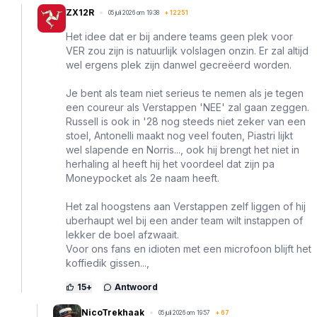
ZX12R
05 juli 2026 om 19:38
+
12251
Het idee dat er bij andere teams geen plek voor
VER zou zijn is natuurlijk volslagen onzin. Er zal altijd
wel ergens plek zijn danwel gecreëerd worden.
Je bent als team niet serieus te nemen als je tegen
een coureur als Verstappen 'NEE' zal gaan zeggen.
Russell is ook in '28 nog steeds niet zeker van een
stoel, Antonelli maakt nog veel fouten, Piastri lijkt
wel slapende en Norris..., ook hij brengt het niet in
herhaling al heeft hij het voordeel dat zijn pa
Moneypocket als 2e naam heeft.
Het zal hoogstens aan Verstappen zelf liggen of hij
uberhaupt wel bij een ander team wilt instappen of
lekker de boel afzwaait.
Voor ons fans en idioten met een microfoon blijft het
koffiedik gissen...,
15
+
Antwoord
NicoTrekhaak
05 juli 2026 om 19:57
+
67