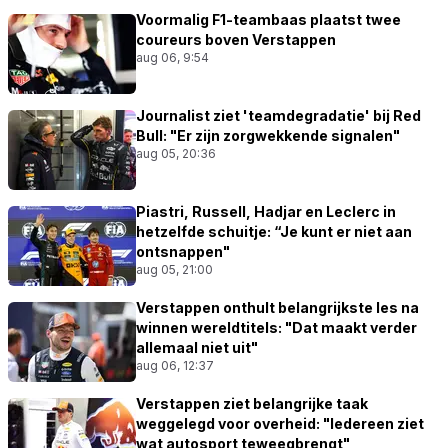
Voormalig F1-teambaas plaatst twee
coureurs boven Verstappen
aug 06, 9:54
Journalist ziet 'teamdegradatie' bij Red
Bull: "Er zijn zorgwekkende signalen"
aug 05, 20:36
Piastri, Russell, Hadjar en Leclerc in
hetzelfde schuitje: “Je kunt er niet aan
ontsnappen"
aug 05, 21:00
Verstappen onthult belangrijkste les na
winnen wereldtitels: "Dat maakt verder
allemaal niet uit"
aug 06, 12:37
Verstappen ziet belangrijke taak
weggelegd voor overheid: "Iedereen ziet
wat autosport teweegbrengt"