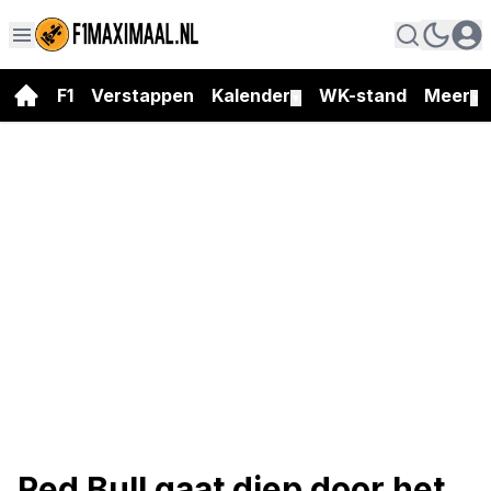
F1
Verstappen
Kalender
WK-stand
Meer
▼
▼
Red Bull gaat diep door het