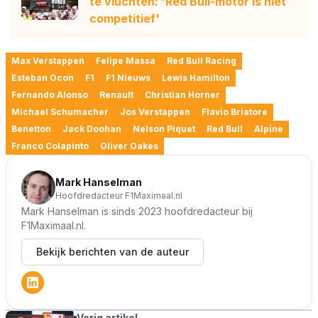
te vluchten: 'Red Bull-motor is niet
competitief'
Max Verstappen
Felipe Massa
Red Bull Racing
Esteban Ocon
F1
F1 Nieuws
Lewis Hamilton
Fernando Alonso
Renault
Christian Horner
Michael Schumacher
Jos Verstappen
Flavio Briatore
Benetton
Jack Doohan
Nelson Piquet
Red Bull
Alpine
Franco Colapinto
Oliver Oakes
Mark Hanselman
Hoofdredacteur F1Maximaal.nl
Mark Hanselman is sinds 2023 hoofdredacteur bij
F1Maximaal.nl.
Bekijk berichten van de auteur
Vorig artikel