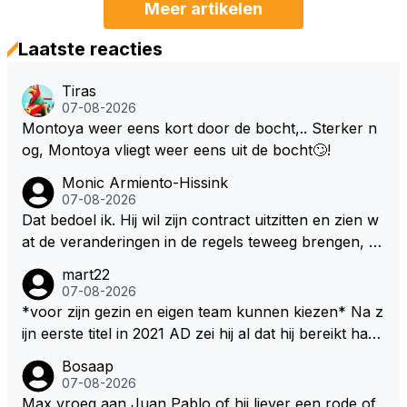
Meer artikelen
Laatste reacties
Tiras
07-08-2026
Montoya weer eens kort door de bocht,.. Sterker n
og, Montoya vliegt weer eens uit de bocht🙄!
Monic Armiento-Hissink
07-08-2026
Dat bedoel ik. Hij wil zijn contract uitzitten en zien w
at de veranderingen in de regels teweeg brengen, al
s dat niks wordt valt de keuze makkelijker om voor z
mart22
ijn eigen team te kiezen en zijn gezin. hij kan dan zelf
07-08-2026
bepalen aan welke races hij mee wil doen en is ook
*voor zijn gezin en eigen team kunnen kiezen* Na z
vaker thuis. Hij zit dan ook niet meer vast aan een c
ijn eerste titel in 2021 AD zei hij al dat hij bereikt had
ontract, wat wel het geval is als hij nu een nieuw co
waar hij altijd al van gedroomd had en dat alles wat d
Bosaap
ntract zou tekenen.
aarna nog komt bonus was. Ik denk dat hij dat meen
07-08-2026
de en dat hij er nog steeds zo in staat. Nu telt voorn
Max vroeg aan Juan Pablo of hij liever een rode of