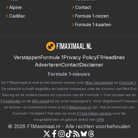
Alpine
Contact
Cadillac
Formule 1-reizen
Formule 1-kaarten
Verstappen
Formule 1
Privacy Policy
F1Headlines
Adverteren
Contact
Disclaimer
Formule 1-nieuws
Op F1Maximaal.nl vind je het laatste nieuws over
Max Verstappen
en
Formule 1
.
De redactie schrijft dagelijks de laatste nieuwtjes over de coureur van Red Bull
Racing en de andere teams en coureurs van de Formule 1. Ook houden we de
F1-kalender
en de
WK-stand
bij op onze subpagina's. Voor uitgebreid F1 nieuws
uit binnen- en buitenland moet je bij
F1Maximaal.nl
zijn. Heb je interesse om
Formule 1 te kijken? Kijk dan op onze
F1 live kijken-pagina
voor de
mogelijkheden of gebruik direct een
VPN
.
©
2026
F1Maximaal.nl
-
Alle rechten voorbehouden