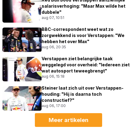
salarisverhoging: "Maar Max wilde het
dubbele"
aug 07, 10:51
BBC-correspondent weet wat zo
zorgwekkend is voor Verstappen: "We
hebben het over Max"
aug 06, 20:35
Verstappen ziet belangrijke taak
weggelegd voor overheid: "Iedereen ziet
wat autosport teweegbrengt"
aug 06, 15:18
Steiner laat zich uit over Verstappen-
houding: "Hij is daarna toch
constructief?"
aug 06, 17:00
Meer artikelen