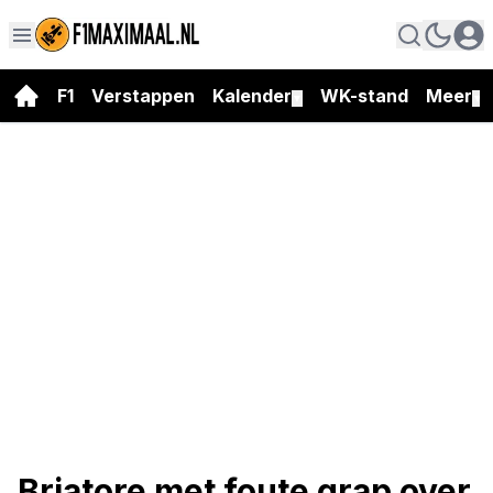
F1
Verstappen
Kalender
WK-stand
Meer
▼
▼
Briatore met foute grap over