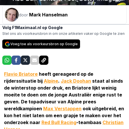
Mark Hanselman
door
Volg F1Maximaal.nl op Google
Stel ons als voorkeursbron in om onze artikelen vaker op Google te zien
Voeg toe als voorkeursbron op Google
Flavio Briatore
heeft gereageerd op de
rijderssituatie bij
Alpine
.
Jack Doohan
staat al sinds
de winterstop onder druk, en Briatore lijkt weinig
moeite te doen om de jonge Australiër enige rust te
geven. De topadviseur van Alpine prees
wereldkampioen
Max Verstappen
ook uitgebreid, en
kon het niet laten om een grapje te maken over het
onderzoek naar
Red Bull Racing
-teambaas
Christian