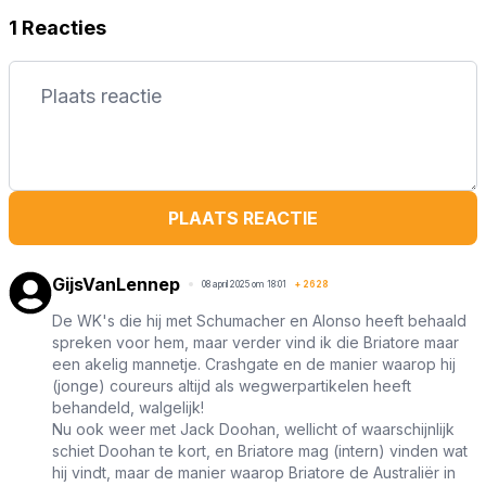
1 Reacties
PLAATS REACTIE
GijsVanLennep
08 april 2025 om 18:01
+
2628
De WK's die hij met Schumacher en Alonso heeft behaald
spreken voor hem, maar verder vind ik die Briatore maar
een akelig mannetje. Crashgate en de manier waarop hij
(jonge) coureurs altijd als wegwerpartikelen heeft
behandeld, walgelijk!
Nu ook weer met Jack Doohan, wellicht of waarschijnlijk
schiet Doohan te kort, en Briatore mag (intern) vinden wat
hij vindt, maar de manier waarop Briatore de Australiër in