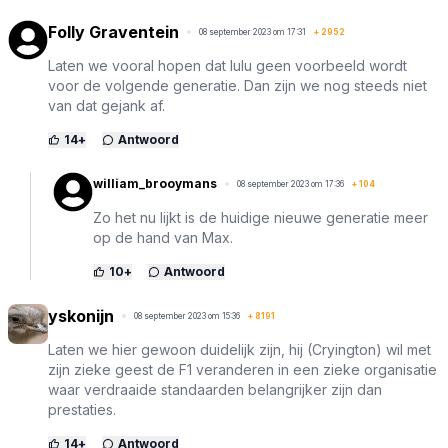
Folly Graventein
08 september 2023 om 17:31
+
2952
Laten we vooral hopen dat lulu geen voorbeeld wordt
voor de volgende generatie. Dan zijn we nog steeds niet
van dat gejank af.
14
+
Antwoord
william_brooymans
08 september 2023 om 17:36
+
104
Zo het nu lijkt is de huidige nieuwe generatie meer
op de hand van Max.
10
+
Antwoord
yskonijn
08 september 2023 om 15:36
+
8191
Laten we hier gewoon duidelijk zijn, hij (Cryington) wil met
zijn zieke geest de F1 veranderen in een zieke organisatie
waar verdraaide standaarden belangrijker zijn dan
prestaties.
14
+
Antwoord