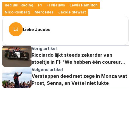
Red Bull Racing
F1
F1 Nieuws
Lewis Hamilton
Nico Rosberg
Mercedes
Jackie Stewart
LJ
Lieke Jacobs
Vorig artikel
Ricciardo lijkt steeds zekerder van
stoeltje in F1: 'We hebben één coureur
met ervaring, en één met talent nodig'
Volgend artikel
Verstappen deed met zege in Monza wat
Prost, Senna, en Vettel niet lukte