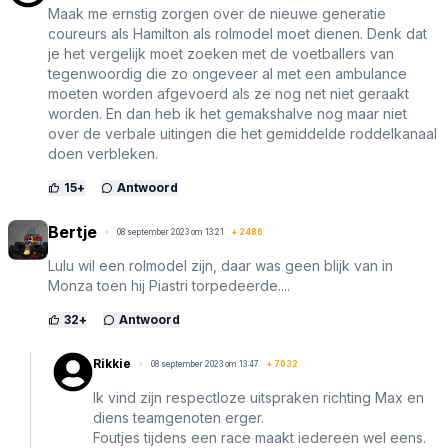
Maak me ernstig zorgen over de nieuwe generatie
coureurs als Hamilton als rolmodel moet dienen. Denk dat
je het vergelijk moet zoeken met de voetballers van
tegenwoordig die zo ongeveer al met een ambulance
moeten worden afgevoerd als ze nog net niet geraakt
worden. En dan heb ik het gemakshalve nog maar niet
over de verbale uitingen die het gemiddelde roddelkanaal
doen verbleken.
15
+
Antwoord
Bertje
08 september 2023 om 13:21
+
2486
Lulu wil een rolmodel zijn, daar was geen blijk van in
Monza toen hij Piastri torpedeerde....
32
+
Antwoord
Rikkie
08 september 2023 om 13:47
+
7032
Ik vind zijn respectloze uitspraken richting Max en
diens teamgenoten erger.
Foutjes tijdens een race maakt iedereen wel eens.