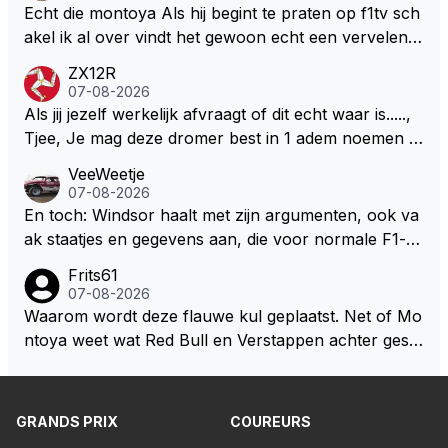
n dicht met als onbetwiste nummer 2 of GOATINES
Echt die montoya Als hij begint te praten op f1tv sch
S Lawson natuurlijk 😂😂😂😂😂
akel ik al over vindt het gewoon echt een vervelend
mannetje met zijn geblaas alsof hij het allemaal wel
ZX12R
weet 🤮🤮
07-08-2026
Als jij jezelf werkelijk afvraagt of dit echt waar is.....,
Tjee, Je mag deze dromer best in 1 adem noemen m
et bv een Hans Christian Andersen. Enorme drang n
VeeWeetje
aar voordragen uit eigen geest. Kan mij voorstellen d
07-08-2026
at je het leuk vindt sprookjes te luisteren maar heb jij
En toch: Windsor haalt met zijn argumenten, ook va
jezelf dan ook wel eens afgevraagd of de dappere b
ak staatjes en gegevens aan, die voor normale F1-fa
oswachter werkelijk Roodkapje uit de buik van de bo
ns niet te verkrijgen of te snappen zijn. Iets met "co
Frits61
ze wolff gesneden heeft?
okies made of your own dough" 🤣
07-08-2026
Waarom wordt deze flauwe kul geplaatst. Net of Mo
ntoya weet wat Red Bull en Verstappen achter geslo
ten deuren bespreken.
GRANDS PRIX
COUREURS