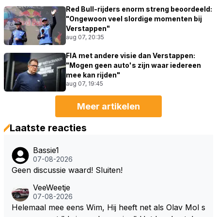
Red Bull-rijders enorm streng beoordeeld:
"Ongewoon veel slordige momenten bij
Verstappen"
aug 07, 20:35
FIA met andere visie dan Verstappen:
"Mogen geen auto's zijn waar iedereen
mee kan rijden"
aug 07, 19:45
Meer artikelen
Laatste reacties
Bassie1
07-08-2026
Geen discussie waard! Sluiten!
VeeWeetje
07-08-2026
Helemaal mee eens Wim, Hij heeft net als Olav Mol s