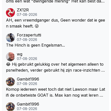
oms een wat "dwingende mening" Het kan best dat
de fan in kwestie probeerde een vergelijkbaar gevoe
ZX12R
l bij Windsor op te roepen. Maar in een tijd zonder r
07-08-2026
aces zijn dit leuke berichtjes
AH, een vreemdganger dus, Geen wonder dat ie gee
n smaak heeft. 😜
Forzapertutti
07-08-2026
The Hinch is geen Engelsman...
wg
07-08-2026
😂 Hij gebruikt gelukkig over het algemeen alleen to
psnelheden, verder gebruikt hij zijn race-inzichten q
ua rotatie, baangebruik, etc. Alleen snelheid in of uit
Gambit1996
een bocht zegt helemaal niets, dus wat dat betreft h
07-08-2026
eeft hij sowieso gelijk 😂.
Komop iedereen weet toch dat niet Lawson maar Lat
ifi de onbetwiste GOAT is. Max kan nog wat leren va
n hem En iedereen maar zeggen Schumacher of Ha
Gambit1996
milton, hahahaha. Latifi pakt ze allemaal met de oge
07-08-2026