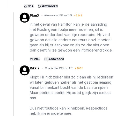
31
+
Antwoord
PlanX
08 september 2023 om 13:58
+
2242
In het geval van Hamilton kan je de aanrijding
met Piastri geen foutje meer noemen, dit is
gewoon onderdeel van zijn repertoire. Hij vind
gewoon dat alle andere coureurs opzij moeten
gaan als hij er aankomt en als ze dat niet doen
dan geeft hij ze gewoon een intimiderend tikkie.
29
+
Antwoord
Rikkie
08 september 2023 om 14:12
+
7032
Klopt. Hij rijdt zeker niet zo clean als hij iedereen
wil laten geloven. Zeker als het gaat om iemand
vanaf binnenkant bocht van de baan te rijden.
Maar eerlijk is eerlijk. Hij bood gelijk zijn excuus
aan.
Dus niet foutloos kan ik hebben. Respectloos
heb ik meer moeite mee.