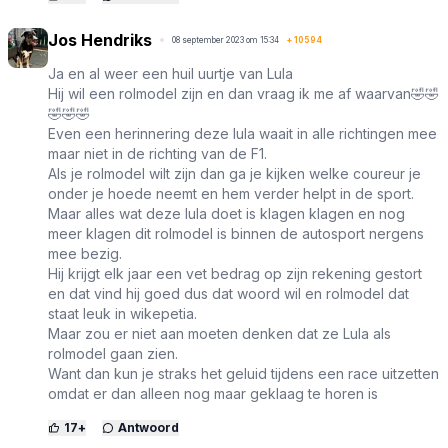
Jos Hendriks
08 september 2023 om 15:34
+
10594
Ja en al weer een huil uurtje van Lula
Hij wil een rolmodel zijn en dan vraag ik me af waarvan🤣🤣
🤣🤣🤣
Even een herinnering deze lula waait in alle richtingen mee
maar niet in de richting van de F1.
Als je rolmodel wilt zijn dan ga je kijken welke coureur je
onder je hoede neemt en hem verder helpt in de sport.
Maar alles wat deze lula doet is klagen klagen en nog
meer klagen dit rolmodel is binnen de autosport nergens
mee bezig.
Hij krijgt elk jaar een vet bedrag op zijn rekening gestort
en dat vind hij goed dus dat woord wil en rolmodel dat
staat leuk in wikepetia.
Maar zou er niet aan moeten denken dat ze Lula als
rolmodel gaan zien.
Want dan kun je straks het geluid tijdens een race uitzetten
omdat er dan alleen nog maar geklaag te horen is
17
+
Antwoord