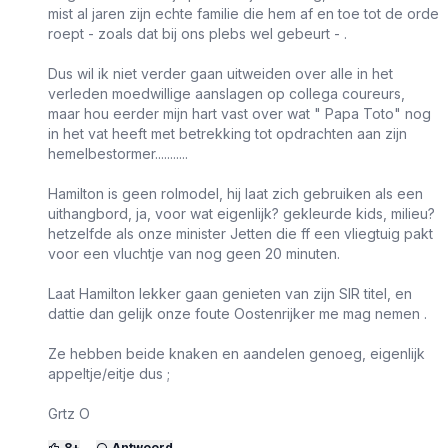
mist al jaren zijn echte familie die hem af en toe tot de orde
roept - zoals dat bij ons plebs wel gebeurt - .
Dus wil ik niet verder gaan uitweiden over alle in het
verleden moedwillige aanslagen op collega coureurs,
maar hou eerder mijn hart vast over wat " Papa Toto" nog
in het vat heeft met betrekking tot opdrachten aan zijn
hemelbestormer...........
Hamilton is geen rolmodel, hij laat zich gebruiken als een
uithangbord, ja, voor wat eigenlijk? gekleurde kids, milieu?
hetzelfde als onze minister Jetten die ff een vliegtuig pakt
voor een vluchtje van nog geen 20 minuten.
Laat Hamilton lekker gaan genieten van zijn SIR titel, en
dattie dan gelijk onze foute Oostenrijker me mag nemen .
Ze hebben beide knaken en aandelen genoeg, eigenlijk
appeltje/eitje dus ;
Grtz O
8
+
Antwoord