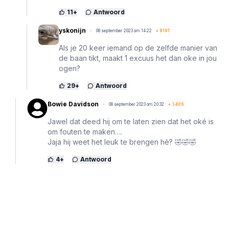
11
+
Antwoord
yskonijn
08 september 2023 om 14:22
+
8191
Als je 20 keer iemand op de zelfde manier van
de baan tikt, maakt 1 excuus het dan oke in jou
ogen?
29
+
Antwoord
Bowie Davidson
08 september 2023 om 20:32
+
3406
Jawel dat deed hij om te laten zien dat het oké is
om fouten te maken….
Jaja hij weet het leuk te brengen hè? 🤣🤣🤣
4
+
Antwoord