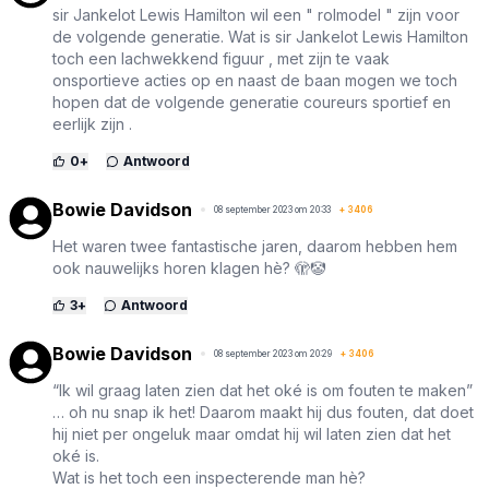
sir Jankelot Lewis Hamilton wil een " rolmodel " zijn voor
de volgende generatie. Wat is sir Jankelot Lewis Hamilton
toch een lachwekkend figuur , met zijn te vaak
onsportieve acties op en naast de baan mogen we toch
hopen dat de volgende generatie coureurs sportief en
eerlijk zijn .
0
+
Antwoord
Bowie Davidson
08 september 2023 om 20:33
+
3406
Het waren twee fantastische jaren, daarom hebben hem
ook nauwelijks horen klagen hè? 🫣🤡
3
+
Antwoord
Bowie Davidson
08 september 2023 om 20:29
+
3406
“Ik wil graag laten zien dat het oké is om fouten te maken”
… oh nu snap ik het! Daarom maakt hij dus fouten, dat doet
hij niet per ongeluk maar omdat hij wil laten zien dat het
oké is.
Wat is het toch een inspecterende man hè?