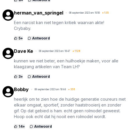
herman_van_springel
08 september 2023 om 19:50
+
135
Een narcist kan niet tegen kritiek waarvan akte!
Crybaby.
5
+
Antwoord
Dave Ke
08 september 2023 om 18:47
+
1126
kunnen we niet beter, een huilhoekje maken, voor alle
klaagzang artikelen van Team LH?
3
+
Antwoord
Bobby
08 september 2023 om 18:44
+
351
heerlijk om te zien hoe de huidige generatie coureurs met
elkaar omgaat, sportief, zonder haatstrooierij en zonder
gif. Op dat gebied is ham. echt geen rolmodel geweest.
Hoop ook echt dat hij nooit een rolmodel wordt.
14
+
Antwoord