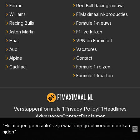
Ferrari
Red Bull Racing-nieuws
Williams
F1Maximaal.nl-producties
Racing Bulls
Formule 1-nieuws
Aston Martin
F1 live kijken
Haas
VPN en Formule 1
Audi
Vacatures
Alpine
Contact
Cadillac
Formule 1-reizen
Formule 1-kaarten
Verstappen
Formule 1
Privacy Policy
F1Headlines
Adverteren
Contact
Disclaimer
Formule 1-nieuws
"Het mogen geen auto's zijn waar mijn grootmoeder mee kan
✖
rijden"
Op F1Maximaal.nl vind je het laatste nieuws over
Max Verstappen
en
Formule 1
.