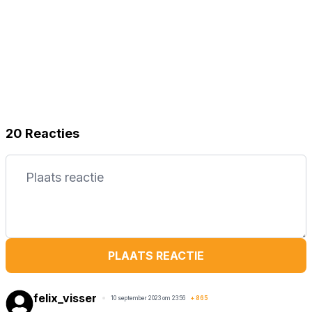
20 Reacties
PLAATS REACTIE
felix_visser
10 september 2023 om 23:56
+
865