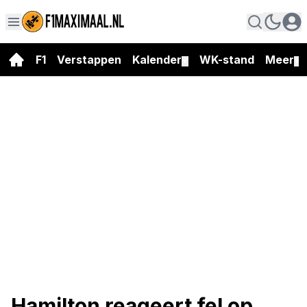
F1
Verstappen
Kalender
WK-stand
Meer
▼
▼
Hamilton reageert fel op