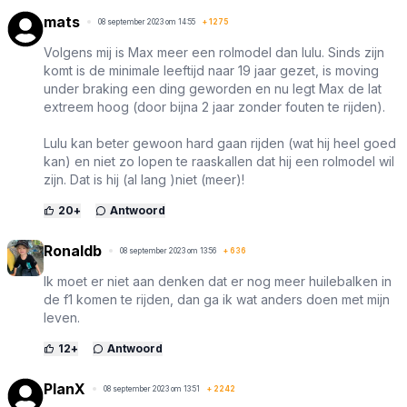
mats
08 september 2023 om 14:55
+
1275
Volgens mij is Max meer een rolmodel dan lulu. Sinds zijn
komt is de minimale leeftijd naar 19 jaar gezet, is moving
under braking een ding geworden en nu legt Max de lat
extreem hoog (door bijna 2 jaar zonder fouten te rijden).
Lulu kan beter gewoon hard gaan rijden (wat hij heel goed
kan) en niet zo lopen te raaskallen dat hij een rolmodel wil
zijn. Dat is hij (al lang )niet (meer)!
20
+
Antwoord
Ronaldb
08 september 2023 om 13:56
+
636
Ik moet er niet aan denken dat er nog meer huilebalken in
de f1 komen te rijden, dan ga ik wat anders doen met mijn
leven.
12
+
Antwoord
PlanX
08 september 2023 om 13:51
+
2242