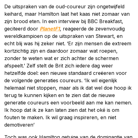
De uitspraken van de oud-coureur zijn ongetwijfeld
keihard, maar Hamilton laat het kaas niet zomaar van
zijn brood eten. In een interview bij BBC Breakfast,
geciteerd door
PlanetF1
, reageerde de zevenvoudig
wereldkampioen op de uitspraken van Stewart, en
echt blij was hij zeker niet. ‘Er zijn mensen die extreem
kortzichtig zijn en daardoor zomaar wat roepen,
zonder te weten wat er zich achter de schermen
afspeelt.’ Zelf stelt de Brit zich iedere dag weer
hetzelfde doel: een nieuwe standaard creëeren voor
de volgende generaties coureurs. ‘Ik wil eigenlijk
helemaal niet stoppen, maar als ik dat wel doe hoop ik
terug te kunnen kijken en te zien dat de nieuwe
generatie coureurs een voorbeeld aan me kan nemen.
Ik hoop dat ik ze kan laten zien dat het oké is om
fouten te maken. Ik wil graag inspireren, en niet
demotiveren’
Toch was ook Hamilton getuige van de dominantie van