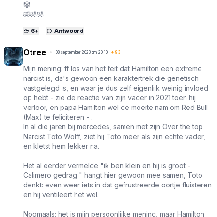
🤡
🤣🤣🤣
6
+
Antwoord
Otree
08 september 2023 om 20:10
+
93
Mijn mening: ff los van het feit dat Hamilton een extreme
narcist is, da's gewoon een karaktertrek die genetisch
vastgelegd is, en waar je dus zelf eigenlijk weinig invloed
op hebt - zie de reactie van zijn vader in 2021 toen hij
verloor, en papa Hamilton wel de moeite nam om Red Bull
(Max) te feliciteren - .
In al die jaren bij mercedes, samen met zijn Over the top
Narcist Toto Wolff, ziet hij Toto meer als zijn echte vader,
en kletst hem lekker na.
Het al eerder vermelde "ik ben klein en hij is groot -
Calimero gedrag " hangt hier gewoon mee samen, Toto
denkt: even weer iets in dat gefrustreerde oortje fluisteren
en hij ventileert het wel.
Nogmaals: het is mijn persoonlijke mening, maar Hamilton