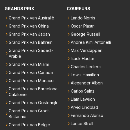
niet meer in de F1 willen werken is niet zo gek als de
zo'n mindset in een wereld waarin het nota bene he
GRANDS PRIX
COUREURS
meesten van hen al sinds dat RB hun intrede deed a
el vaak juist WEL om kwantiteit draait, en dat op z
anwezig waren. De mensen die nu een aantal van di
Grand Prix van Australië
Lando Norris
o'n jonge leeftijd, kan ik alleen maar bewondering he
e lege plaatsen op gaan vullen hebben ook al jaren
Grand Prix van China
Oscar Piastri
bben. Toen hij zijn eerste titel in Abu Dhabi won in 2
binnen RB gewerkt en zijn voor Max geen vreemde
021 zei hij al direct dat hij had bereikt wat hij altijd al g
Grand Prix van Japan
George Russell
n meer. Ook andere teams verliezen mensen. Er wo
raag wilde. Max was tevreden, de rest is bonus. Iets
Grand Prix van Bahrein
Andrea Kimi Antonelli
rdt teveel drama van gemaakt.
dergelijks heb ik bijvoorbeeld Lando Norris nog niet
Grand Prix van Saoedi-
Max Verstappen
horen zeggen. Eigenlijk nog geen enkele andere cou
Arabië
Isack Hadjar
reur...
Grand Prix van Miami
Charles Leclerc
Grand Prix van Canada
Lewis Hamilton
Grand Prix van Monaco
Alexander Albon
Grand Prix van Barcelona-
Carlos Sainz
Catalonië
Liam Lawson
Grand Prix van Oostenrijk
Arvid Lindblad
Grand Prix van Groot-
Fernando Alonso
Brittannië
Lance Stroll
Grand Prix van België