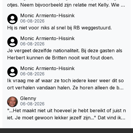
otjes. Neem bijvoorbeeld zijn relatie met Kelly. Wie g
aat er een relatie aan met een vrouw die toch wat ja
Monic Armiento-Hissink
artjes ouder is en al een kleine heeft van een voorm
06-08-2026
alig RB-lid op de leeftijd van 23 jaar? Hij doet dingen
Hij is niet voor niks al snel bij RB weggestuurd.
die leeftijdsgenootjes niet doen en blijft toch heel gew
Monic Armiento-Hissink
oon. Ieder jaar is er in Hongarije een uitje voor zijn t
06-08-2026
eam. Op 28-jarige leeftijd is hij al eigenaar van een su
Je vergeet dezelfde nationaliteit. Bij deze gasten als
ccesvol raceteam. Hij is niet alleen speciaal in de aut
Herbert kunnen de Britten nooit wat fout doen.
o maar ook daarbuiten.
Monic Armiento-Hissink
06-08-2026
Ik vraag me af waar ze toch iedere keer weer dit so
ort verhalen vandaan halen. Ze horen alleen de boa
rdradio's en interviews van Max, die uitgezonden en
Glenny
gedaan worden als ie nog vol adrenaline zit, maar ni
06-08-2026
emand weet wat er zich afspeelt achter gesloten de
"...Het maakt niet uit hoeveel je hebt bereikt of juist n
uren. Bovendien werken er 2000 man bij RB en niet
iet. Je moet gewoon lekker jezelf zijn..." Dat vind ik z
iedereen is vertrokken. Dat er nu een paar jaar acht
o bijzonder aan Max Verstappen; het gaat hem om k
er elkaar mensen een andere uitdagingen zoeken of
waliteit en niet om kwantiteit in het (zijn) leven. Voor