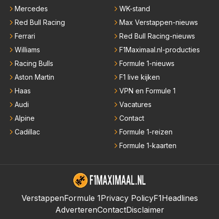
Mercedes
WK-stand
Red Bull Racing
Max Verstappen-nieuws
Ferrari
Red Bull Racing-nieuws
Williams
F1Maximaal.nl-producties
Racing Bulls
Formule 1-nieuws
Aston Martin
F1 live kijken
Haas
VPN en Formule 1
Audi
Vacatures
Alpine
Contact
Cadillac
Formule 1-reizen
Formule 1-kaarten
Verstappen
Formule 1
Privacy Policy
F1Headlines
Adverteren
Contact
Disclaimer