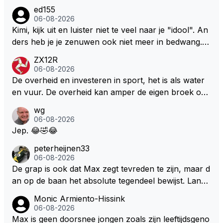
aak van een groenlinkse daarnaast bouw er een dak
ed155
over dan kunnen ze hun eigen uitlaat gassen inade
06-08-2026
men maar niet wetende was dat de F1 motor schone
Kimi, kijk uit en luister niet te veel naar je "idool". An
r is dan een normale auto. Dus denk echt niet dat de
ders heb je je zenuwen ook niet meer in bedwang. Zi
ze groene/wollen regering hier de F1 talenten of kar
e Bezechi, Di Antonio.. misschien anders tegen Max/
ZX12R
ters zullen steunen laat staan om een euro in het cir
Marquez/Jos ? Veel gezelliger
06-08-2026
cuit Zandvoort te steken
De overheid en investeren in sport, het is als water
en vuur. De overheid kan amper de eigen broek oph
ouden. De Staat steelt liever, liefst van eigen burger
wg
s. Je kunt de Staat het best vergelijken met de sherif
06-08-2026
f van Nottinghem (Robin Hood) welk achter de bom
Jep. 😂🤣😂
en verscholen de argeloze burger opwacht om he
peterheijnen33
m/haar van zijn laatste zuurverdiende stuiver te ber
06-08-2026
oven. De Staat heeft nooit ooit maar een stuiver in Z
De grap is ook dat Max zegt tevreden te zijn, maar d
andvoort willen investeren en dat zal ook nooit gebe
an op de baan het absolute tegendeel bewijst. Lando
uren. Afdragen van BTW gelden en vergunningen bi
zegt daarentegen juist meer te willen, maar laat het
Monic Armiento-Hissink
j dergelijke sportievefestiviteiten MOET je dan weer
dan eigenlijk niet echt zien. ;)
06-08-2026
wel afstaan, de parasiet.
Max is geen doorsnee jongen zoals zijn leeftijdsgeno