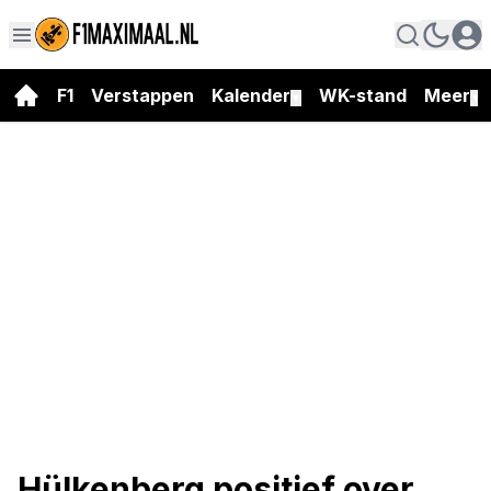
F1
Verstappen
Kalender
WK-stand
Meer
▼
▼
Hülkenberg positief over