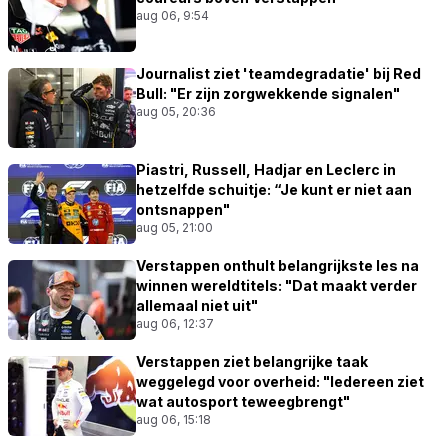
aug 06, 9:54
Journalist ziet 'teamdegradatie' bij Red
Bull: "Er zijn zorgwekkende signalen"
aug 05, 20:36
Piastri, Russell, Hadjar en Leclerc in
hetzelfde schuitje: “Je kunt er niet aan
ontsnappen"
aug 05, 21:00
Verstappen onthult belangrijkste les na
winnen wereldtitels: "Dat maakt verder
allemaal niet uit"
aug 06, 12:37
Verstappen ziet belangrijke taak
weggelegd voor overheid: "Iedereen ziet
wat autosport teweegbrengt"
aug 06, 15:18