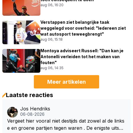
aug 06, 16:20
Verstappen ziet belangrijke taak
weggelegd voor overheid: "Iedereen ziet
wat autosport teweegbrengt"
aug 06, 15:18
Montoya adviseert Russell: "Dan kan je
Antonelli verleiden tot het maken van
fouten"
aug 06, 14:35
Meer artikelen
Laatste reacties
Jos Hendriks
06-08-2026
Vergeet hier vooral niet destijds dat zowel al de links
e en groene partijen tegen waren . De enigste uitspr