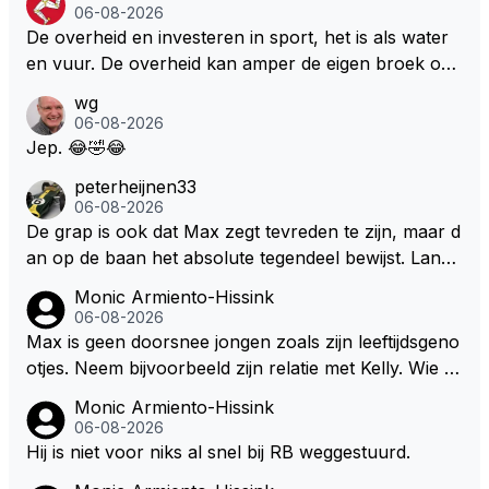
Marquez/Jos ? Veel gezelliger
06-08-2026
De overheid en investeren in sport, het is als water
en vuur. De overheid kan amper de eigen broek oph
ouden. De Staat steelt liever, liefst van eigen burger
wg
s. Je kunt de Staat het best vergelijken met de sherif
06-08-2026
f van Nottinghem (Robin Hood) welk achter de bom
Jep. 😂🤣😂
en verscholen de argeloze burger opwacht om he
peterheijnen33
m/haar van zijn laatste zuurverdiende stuiver te ber
06-08-2026
oven. De Staat heeft nooit ooit maar een stuiver in Z
De grap is ook dat Max zegt tevreden te zijn, maar d
andvoort willen investeren en dat zal ook nooit gebe
an op de baan het absolute tegendeel bewijst. Lando
uren. Afdragen van BTW gelden en vergunningen bi
zegt daarentegen juist meer te willen, maar laat het
Monic Armiento-Hissink
j dergelijke sportievefestiviteiten MOET je dan weer
dan eigenlijk niet echt zien. ;)
06-08-2026
wel afstaan, de parasiet.
Max is geen doorsnee jongen zoals zijn leeftijdsgeno
otjes. Neem bijvoorbeeld zijn relatie met Kelly. Wie g
aat er een relatie aan met een vrouw die toch wat ja
Monic Armiento-Hissink
artjes ouder is en al een kleine heeft van een voorm
06-08-2026
alig RB-lid op de leeftijd van 23 jaar? Hij doet dingen
Hij is niet voor niks al snel bij RB weggestuurd.
die leeftijdsgenootjes niet doen en blijft toch heel gew