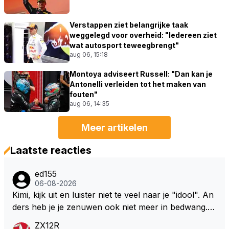
Verstappen ziet belangrijke taak
weggelegd voor overheid: "Iedereen ziet
wat autosport teweegbrengt"
aug 06, 15:18
Montoya adviseert Russell: "Dan kan je
Antonelli verleiden tot het maken van
fouten"
aug 06, 14:35
Meer artikelen
Laatste reacties
ed155
06-08-2026
Kimi, kijk uit en luister niet te veel naar je "idool". An
ders heb je je zenuwen ook niet meer in bedwang. Zi
e Bezechi, Di Antonio.. misschien anders tegen Max/
ZX12R