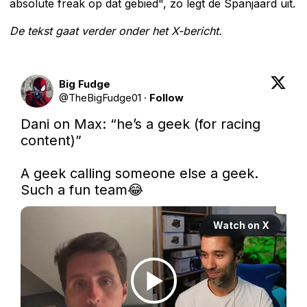
absolute freak op dat gebied", zo legt de Spanjaard uit.
De tekst gaat verder onder het X-bericht.
Big Fudge
@
TheBigFudge01
·
Follow
Dani on Max: “he’s a geek (for racing 
content)”  

A geek calling someone else a geek. 
Such a fun team😂 
Watch on X