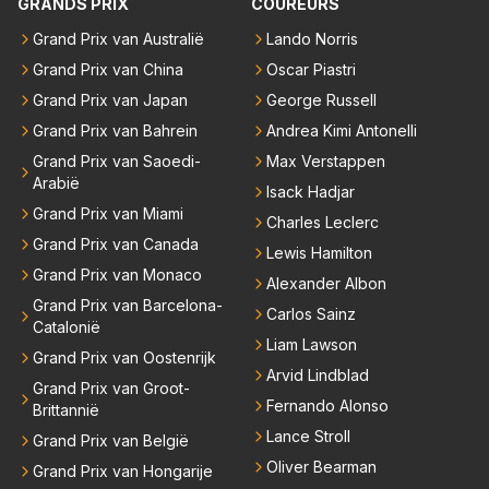
GRANDS PRIX
COUREURS
n meer. Ook andere teams verliezen mensen. Er wo
raag wilde. Max was tevreden, de rest is bonus. Iets
ijden hoger ingeschaald wordt dan Lewis en Max .. D
rdt teveel drama van gemaakt.
dergelijks heb ik bijvoorbeeld Lando Norris nog niet
Grand Prix van Australië
Lando Norris
an begrijpt je het echt niet en doe je Lewis en Max to
horen zeggen. Eigenlijk nog geen enkele andere cou
Grand Prix van China
Oscar Piastri
ch echt te kort ..
reur...
Grand Prix van Japan
George Russell
Grand Prix van Bahrein
Andrea Kimi Antonelli
Grand Prix van Saoedi-
Max Verstappen
Arabië
Isack Hadjar
Grand Prix van Miami
Charles Leclerc
Grand Prix van Canada
Lewis Hamilton
Grand Prix van Monaco
Alexander Albon
Grand Prix van Barcelona-
Carlos Sainz
Catalonië
Liam Lawson
Grand Prix van Oostenrijk
Arvid Lindblad
Grand Prix van Groot-
Fernando Alonso
Brittannië
Lance Stroll
Grand Prix van België
Oliver Bearman
Grand Prix van Hongarije