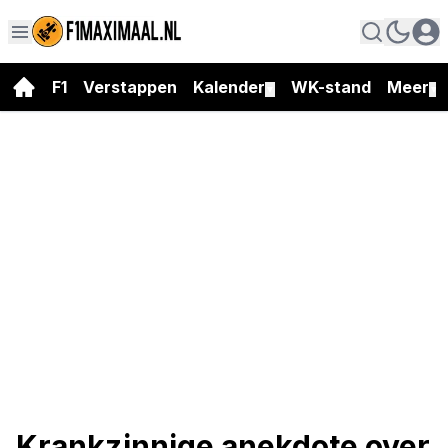
F1
Verstappen
Kalender
WK-stand
Meer
▼
▼
Krankzinnige anekdote over