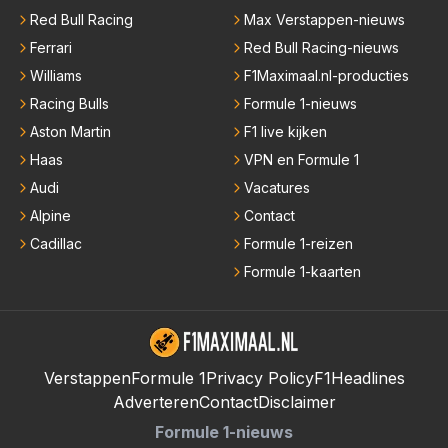
Red Bull Racing
Max Verstappen-nieuws
Ferrari
Red Bull Racing-nieuws
Williams
F1Maximaal.nl-producties
Racing Bulls
Formule 1-nieuws
Aston Martin
F1 live kijken
Haas
VPN en Formule 1
Audi
Vacatures
Alpine
Contact
Cadillac
Formule 1-reizen
Formule 1-kaarten
Verstappen
Formule 1
Privacy Policy
F1Headlines
Adverteren
Contact
Disclaimer
Formule 1-nieuws