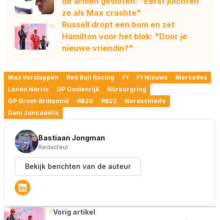
de armen gesloten: "Eerst juichten
ze als Max crashte"
Russell dropt een bom en zet
Hamilton voor het blok: "Door je
nieuwe vriendin?"
Max Verstappen
Red Bull Racing
F1
F1 Nieuws
Mercedes
Lando Norris
GP Oostenrijk
Nürburgring
GP Groot-Brittannië
RB20
RB22
Nordschleife
Dani Juncadella
Bastiaan Jongman
Redacteur
Bekijk berichten van de auteur
Vorig artikel