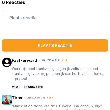
6 Reacties
PLAATS REACTIE
FastForward
03 juli 2026 om 14:51
+
121
Werkelijk heel krankzinnig, eigenlijk zelfs schokkend
krankzinnig, voor mij persoonlijk dan he. Ik zit te trillen op
mijn stoel.
0
+
Antwoord
Tiras
03 juli 2026 om 13:32
+
265
'Max kijkt de races van de GT World Challenge, hij kijkt