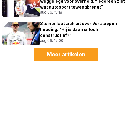
weggelegd voor overheid: "Iedereen ziet
wat autosport teweegbrengt"
aug 06, 15:18
Steiner laat zich uit over Verstappen-
houding: "Hij is daarna toch
constructief?"
aug 06, 17:00
Meer artikelen