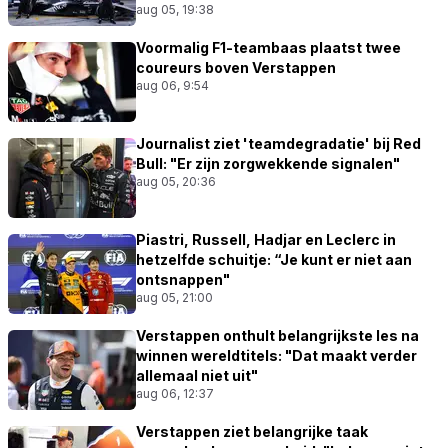
aug 05, 19:38
Voormalig F1-teambaas plaatst twee
coureurs boven Verstappen
aug 06, 9:54
Journalist ziet 'teamdegradatie' bij Red
Bull: "Er zijn zorgwekkende signalen"
aug 05, 20:36
Piastri, Russell, Hadjar en Leclerc in
hetzelfde schuitje: “Je kunt er niet aan
ontsnappen"
aug 05, 21:00
Verstappen onthult belangrijkste les na
winnen wereldtitels: "Dat maakt verder
allemaal niet uit"
aug 06, 12:37
Verstappen ziet belangrijke taak