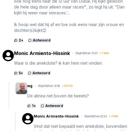
ook nog eens naar de 12 uur van Dubai. Hij kijkt gewoon
de hele dag door alleen maar races!", zo legt hij uit. "Dan
kijkt hij weer naar simraces.'...
Ik hoop wel dat hij af en toe ook eens naar zijn vrouw en
dochter(s)kijkt😉
2
+
Antwoord
Monic Armiento-Hissink
03 juli 2026 om 12:23
+
7440
Waar is die anekdote? ik kan hem niet vinden.
5
+
Antwoord
wg
03 juli 2026 om 12:58
+
26765
De alinea net boven de tweets?
1
+
Antwoord
Monic Armiento-Hissink
03 juli 2026 om 22:24
+
7440
Vind dat niet bepaald een anekdote, bovendien