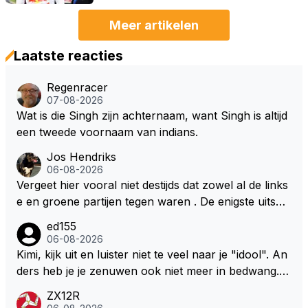
Meer artikelen
Laatste reacties
Regenracer
07-08-2026
Wat is die Singh zijn achternaam, want Singh is altijd
een tweede voornaam van indians.
Jos Hendriks
06-08-2026
Vergeet hier vooral niet destijds dat zowel al de links
e en groene partijen tegen waren . De enigste uitspr
aak van een groenlinkse daarnaast bouw er een dak
ed155
over dan kunnen ze hun eigen uitlaat gassen inade
06-08-2026
men maar niet wetende was dat de F1 motor schone
Kimi, kijk uit en luister niet te veel naar je "idool". An
r is dan een normale auto. Dus denk echt niet dat de
ders heb je je zenuwen ook niet meer in bedwang. Zi
ze groene/wollen regering hier de F1 talenten of kar
e Bezechi, Di Antonio.. misschien anders tegen Max/
ZX12R
ters zullen steunen laat staan om een euro in het cir
Marquez/Jos ? Veel gezelliger