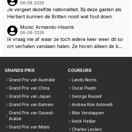
06-08-2026
eam. Op 28-jarige leeftijd is hij al eigenaar van een su
Je vergeet dezelfde nationaliteit. Bij deze gasten als
ccesvol raceteam. Hij is niet alleen speciaal in de aut
Herbert kunnen de Britten nooit wat fout doen.
o maar ook daarbuiten.
Monic Armiento-Hissink
06-08-2026
Ik vraag me af waar ze toch iedere keer weer dit so
ort verhalen vandaan halen. Ze horen alleen de boa
rdradio's en interviews van Max, die uitgezonden en
gedaan worden als ie nog vol adrenaline zit, maar ni
emand weet wat er zich afspeelt achter gesloten de
GRANDS PRIX
COUREURS
uren. Bovendien werken er 2000 man bij RB en niet
Grand Prix van Australië
Lando Norris
iedereen is vertrokken. Dat er nu een paar jaar acht
Grand Prix van China
Oscar Piastri
er elkaar mensen een andere uitdagingen zoeken of
niet meer in de F1 willen werken is niet zo gek als de
Grand Prix van Japan
George Russell
meesten van hen al sinds dat RB hun intrede deed a
Grand Prix van Bahrein
Andrea Kimi Antonelli
anwezig waren. De mensen die nu een aantal van di
Grand Prix van Saoedi-
Max Verstappen
e lege plaatsen op gaan vullen hebben ook al jaren
Arabië
Isack Hadjar
binnen RB gewerkt en zijn voor Max geen vreemde
Grand Prix van Miami
Charles Leclerc
n meer. Ook andere teams verliezen mensen. Er wo