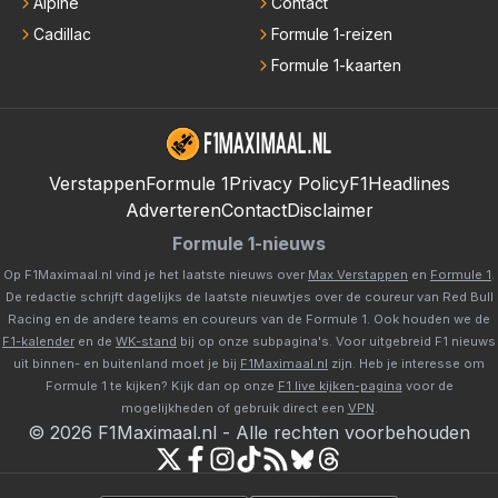
Alpine
Contact
Cadillac
Formule 1-reizen
Formule 1-kaarten
Verstappen
Formule 1
Privacy Policy
F1Headlines
Adverteren
Contact
Disclaimer
Formule 1-nieuws
Op F1Maximaal.nl vind je het laatste nieuws over
Max Verstappen
en
Formule 1
.
De redactie schrijft dagelijks de laatste nieuwtjes over de coureur van Red Bull
Racing en de andere teams en coureurs van de Formule 1. Ook houden we de
F1-kalender
en de
WK-stand
bij op onze subpagina's. Voor uitgebreid F1 nieuws
uit binnen- en buitenland moet je bij
F1Maximaal.nl
zijn. Heb je interesse om
Formule 1 te kijken? Kijk dan op onze
F1 live kijken-pagina
voor de
mogelijkheden of gebruik direct een
VPN
.
©
2026
F1Maximaal.nl
-
Alle rechten voorbehouden