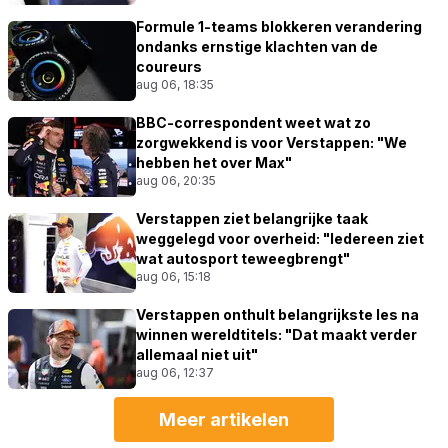
Formule 1-teams blokkeren verandering
ondanks ernstige klachten van de
coureurs
aug 06, 18:35
BBC-correspondent weet wat zo
zorgwekkend is voor Verstappen: "We
hebben het over Max"
aug 06, 20:35
Verstappen ziet belangrijke taak
weggelegd voor overheid: "Iedereen ziet
wat autosport teweegbrengt"
aug 06, 15:18
Verstappen onthult belangrijkste les na
winnen wereldtitels: "Dat maakt verder
allemaal niet uit"
aug 06, 12:37
Meer artikelen