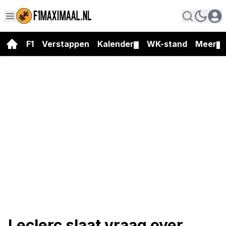
F1
Verstappen
Kalender
WK-stand
Meer
▼
▼
Leclerc slaat vraag over