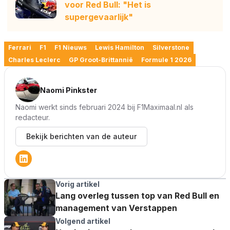
voor Red Bull: "Het is
supergevaarlijk"
Ferrari
F1
F1 Nieuws
Lewis Hamilton
Silverstone
Charles Leclerc
GP Groot-Brittannië
Formule 1 2026
Naomi Pinkster
Naomi werkt sinds februari 2024 bij F1Maximaal.nl als
redacteur.
Bekijk berichten van de auteur
Vorig artikel
Lang overleg tussen top van Red Bull en
management van Verstappen
Volgend artikel