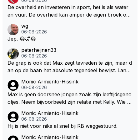
06-08-2026
cuit Zandvoort te steken
De overheid en investeren in sport, het is als water
en vuur. De overheid kan amper de eigen broek oph
ouden. De Staat steelt liever, liefst van eigen burger
wg
s. Je kunt de Staat het best vergelijken met de sherif
06-08-2026
f van Nottinghem (Robin Hood) welk achter de bom
Jep. 😂🤣😂
en verscholen de argeloze burger opwacht om he
peterheijnen33
m/haar van zijn laatste zuurverdiende stuiver te ber
06-08-2026
oven. De Staat heeft nooit ooit maar een stuiver in Z
De grap is ook dat Max zegt tevreden te zijn, maar d
andvoort willen investeren en dat zal ook nooit gebe
an op de baan het absolute tegendeel bewijst. Lando
uren. Afdragen van BTW gelden en vergunningen bi
zegt daarentegen juist meer te willen, maar laat het
Monic Armiento-Hissink
j dergelijke sportievefestiviteiten MOET je dan weer
dan eigenlijk niet echt zien. ;)
06-08-2026
wel afstaan, de parasiet.
Max is geen doorsnee jongen zoals zijn leeftijdsgeno
otjes. Neem bijvoorbeeld zijn relatie met Kelly. Wie g
aat er een relatie aan met een vrouw die toch wat ja
Monic Armiento-Hissink
artjes ouder is en al een kleine heeft van een voorm
06-08-2026
alig RB-lid op de leeftijd van 23 jaar? Hij doet dingen
Hij is niet voor niks al snel bij RB weggestuurd.
die leeftijdsgenootjes niet doen en blijft toch heel gew
Monic Armiento-Hissink
oon. Ieder jaar is er in Hongarije een uitje voor zijn t