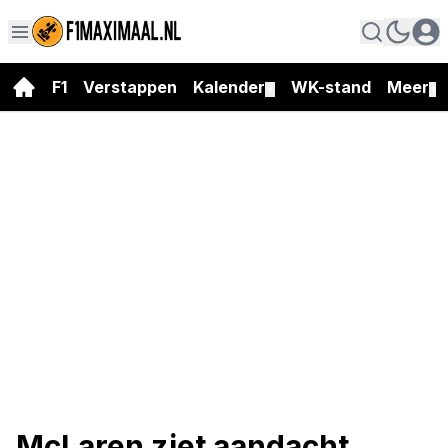
F1
Verstappen
Kalender
WK-stand
Meer
▼
▼
McLaren ziet aandacht