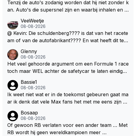
en. Mocht het wel zo zijn dan zal het 3 jaar zijn, hoo
Tenzij de auto's zodanig worden dat hij niet zonder k
guit 5 jaar maar echt niet langer. Vergeet niet, hij hee
an. Auto's die supersnel zijn en waarbij inhalen en v
ft nu een aantal races in GT3 gereden en dat heeft h
erdedigen uitdagingen zijn! Max houdt van snelheid,
VeeWeetje
em meer plezier gebracht dan de F1 op dit moment.
ronkende motoren en op de grenzen rijden van de
08-08-2026
mogelijkheden. Het ouderwetse racen waarbij de ma
@ Kevin: Die schuldenberg???? is dat van het racete
nnen en jongens verdeeld worden. Als deze auto's g
am of van de autofabrikant???? En wat heeft dit te
ebouwd worden zie ik Max het nog wel langer volho
maken met de prestaties van Newey???? En is Herb
Glenny
uden dan dat hij op dit moment beweerd. Dan kan hij
ert nu de spindoctor van newey geworden?? Eerlijk
08-08-2026
zijn talenten en uitzonderlijke klasse laten zien en he
gezegd snap ik de de kop én het artikel niet echt.
Het veel gehoorde argument om een Formule 1 race
eft daar enorm veel lol aan.
toch maar WEL achter de safetycar te laten eindigen
en aldus niet te kiezen voor een stukje verlenging, is
Bassie1
dat men vreest voor een brandstof tekort. Kennelijk
08-08-2026
rijden de teams met tot op de liter afgemeten peut...
Ik weet niet wat er in de toekomst gebeuren gaat ma
ar ik denk dat vele Max fans het met me eens zijn da
t als Max in de toekomst de F1 verlaat het super zou
Bosaap
zijn als Alonso samen met Max ergens in een vieren
08-08-2026
twings uur race samen in een team zouden zitten. D
Of gewoon RB verlaten voor een ander team … Met
eze 2 coureurs zouden een fantastisch affiche zijn v
RB wordt hij geen wereldkampioen meer …