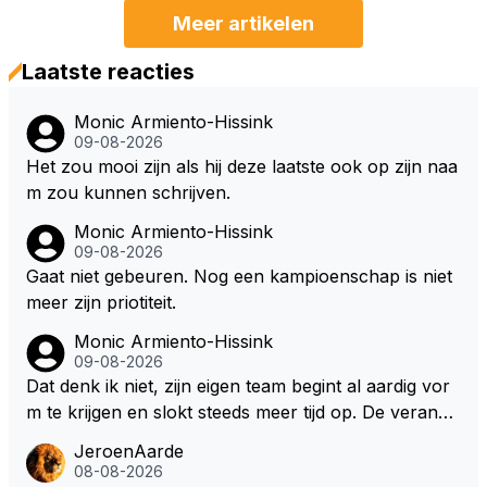
Meer artikelen
Laatste reacties
Monic Armiento-Hissink
09-08-2026
Het zou mooi zijn als hij deze laatste ook op zijn naa
m zou kunnen schrijven.
Monic Armiento-Hissink
09-08-2026
Gaat niet gebeuren. Nog een kampioenschap is niet
meer zijn priotiteit.
Monic Armiento-Hissink
09-08-2026
Dat denk ik niet, zijn eigen team begint al aardig vor
m te krijgen en slokt steeds meer tijd op. De verande
ringen die de komende twee jaar door gevoerd word
JeroenAarde
en zullen ben ik bang niet het gewenste effect hebb
08-08-2026