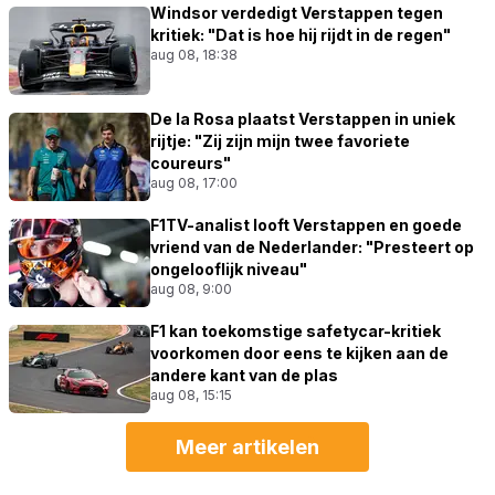
Windsor verdedigt Verstappen tegen
kritiek: "Dat is hoe hij rijdt in de regen"
aug 08, 18:38
De la Rosa plaatst Verstappen in uniek
rijtje: "Zij zijn mijn twee favoriete
coureurs"
aug 08, 17:00
F1TV-analist looft Verstappen en goede
vriend van de Nederlander: "Presteert op
ongelooflijk niveau"
aug 08, 9:00
F1 kan toekomstige safetycar-kritiek
voorkomen door eens te kijken aan de
andere kant van de plas
aug 08, 15:15
Meer artikelen