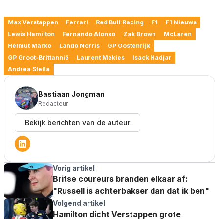
Max Verstappen
Ferrari
Red Bull Racing
F1
F1 Nieuws
Lewis Hamilton
Fernando Alonso
Zak Brown
McLaren
Helmut Marko
Lando Norris
GP Oostenrijk
GP Groot-Brittannië
Laurent Mekies
Isack Hadjar
Andrea Stella
Bastiaan Jongman
Redacteur
Bekijk berichten van de auteur
Vorig artikel
Britse coureurs branden elkaar af:
"Russell is achterbakser dan dat ik ben"
Volgend artikel
Hamilton dicht Verstappen grote