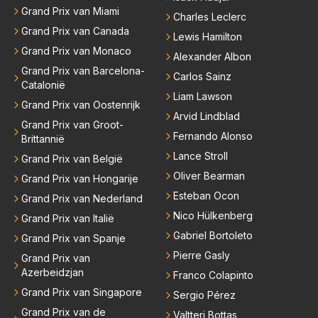
se klassen al meedoet en ook in de hoogste klasse,
Grand Prix van Miami
Charles Leclerc
zie ik hem er niet nog 10 jaar aanplakken aangezien
Grand Prix van Canada
Lewis Hamilton
hij in datzelfde interview aangeeft er zelf als team ba
Grand Prix van Monaco
as boven op te willen zitten maar geen 24 races per
Alexander Albon
Grand Prix van Barcelona-
jaar van huis te willen zijn.
Carlos Sainz
Catalonië
Liam Lawson
Grand Prix van Oostenrijk
Arvid Lindblad
Grand Prix van Groot-
Fernando Alonso
Brittannië
Lance Stroll
Grand Prix van België
Oliver Bearman
Grand Prix van Hongarije
Esteban Ocon
Grand Prix van Nederland
Nico Hülkenberg
Grand Prix van Italië
Gabriel Bortoleto
Grand Prix van Spanje
Pierre Gasly
Grand Prix van
Azerbeidzjan
Franco Colapinto
Grand Prix van Singapore
Sergio Pérez
Grand Prix van de
Valtteri Bottas