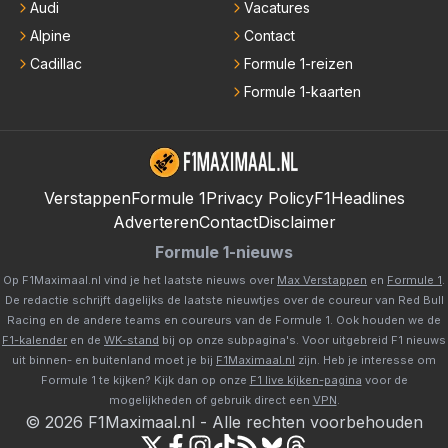
Audi
Vacatures
Alpine
Contact
Cadillac
Formule 1-reizen
Formule 1-kaarten
Verstappen
Formule 1
Privacy Policy
F1Headlines
Adverteren
Contact
Disclaimer
Formule 1-nieuws
Op F1Maximaal.nl vind je het laatste nieuws over
Max Verstappen
en
Formule 1
.
De redactie schrijft dagelijks de laatste nieuwtjes over de coureur van Red Bull
Racing en de andere teams en coureurs van de Formule 1. Ook houden we de
F1-kalender
en de
WK-stand
bij op onze subpagina's. Voor uitgebreid F1 nieuws
uit binnen- en buitenland moet je bij
F1Maximaal.nl
zijn. Heb je interesse om
Formule 1 te kijken? Kijk dan op onze
F1 live kijken-pagina
voor de
mogelijkheden of gebruik direct een
VPN
.
©
2026
F1Maximaal.nl
-
Alle rechten voorbehouden