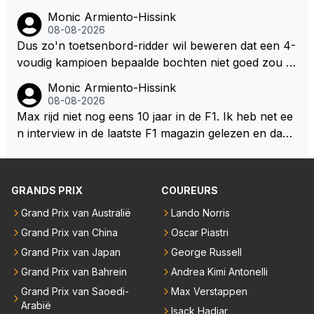
oor elke langeafstands race.
Monic Armiento-Hissink
08-08-2026
Dus zo'n toetsenbord-ridder wil beweren dat een 4-
voudig kampioen bepaalde bochten niet goed zou n
emen. Die zal ook wel tot de groep behoren die dez
Monic Armiento-Hissink
e reglementen wel goed vindt.
08-08-2026
Max rijd niet nog eens 10 jaar in de F1. Ik heb net ee
n interview in de laatste F1 magazin gelezen en daari
n werd de vraag gesteld waar hij zijn eigen teanm in
10, 20 jaar ziet staan, zijn antwoord:" dan moet er e
en professioneel team staan dat mee doet voor over
GRANDS PRIX
COUREURS
winningen en kampioenschappen. Die standaard mo
Grand Prix van Australië
Lando Norris
et er altijd zijn. Het tempo van de doorontwikkeling h
Grand Prix van China
Oscar Piastri
angt ook een klein beetje af van mijn eigen keuzes v
oor de komende jaren en wat ik doe in de F1. Maar
Grand Prix van Japan
George Russell
het is zeker de doelstelling om het race team verder
Grand Prix van Bahrein
Andrea Kimi Antonelli
uit te breiden richting de langeafstandsracerij met na
Grand Prix van Saoedi-
Max Verstappen
me, niet richting de F1." Aangezien zijn team in diver
Arabië
Isack Hadjar