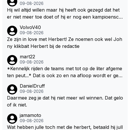
auto, het is extra gewicht plus na 15 minuten is het h
09-08-2026
ete thee geworden.
Hij wil altijd willen maar hij heeft ook gezegd dat het
er niet meer toe doet of hij er nog een kampioensch
ap aan toevoegt. Of hij nu 4, 5 of 8 titels heeft, kamp
VolvoV40
ioen is hij al, dat zal zijn leven niet veranderen. Hij wi
09-08-2026
l in de eerste plaats races winnen met de eigen moto
Ze zijn in love met Herbert! Ze noemen ook wel Joh
r van RB. Dat zijn zijn eigen uitspraken in een van de
ny klikbait Herbert bij de redactie
talking bull podcast. Daarvoor moet het team weer d
mart22
e goede richting in gestuurd worden. Als hij perse uit
09-08-2026
was op zoveel mogelijk titels dan was hij al veel eerd
*Kennelijk rijden de teams met tot op de liter afgeme
er bij RB vertrokken.
ten peut...* Dat is ook zo en na afloop wordt er gec
ontroleerd en moet er nog minimaal 1 liter in de tank
DanielDruff
zitten. Om die reden is Vettel ooit gediskwalificeerd. J
09-08-2026
e hoort soms ook wel eens dat ze brandstoof moete
Daarmee zeg je dat hij niet meer wil winnen. Dat gelo
n sparen als de race engineer denkt dat ze die ene li
of ik niet.
ter niet gaan halen. Je zou dit ook kunnen oplossen
jamamoto
door die 1 liter te verhogen naar bijv. 5 liter en dan di
09-08-2026
e ronden achter SC niet mee te tellen. Na x ronden
Wat hebben julle toch met die herbert, betaald hij jull