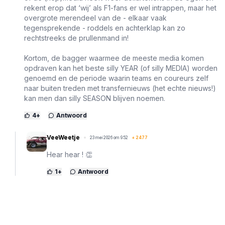
rekent erop dat ‘wij’ als F1-fans er wel intrappen, maar het
overgrote merendeel van de - elkaar vaak
tegensprekende - roddels en achterklap kan zo
rechtstreeks de prullenmand in!
Kortom, de bagger waarmee de meeste media komen
opdraven kan het beste silly YEAR (of silly MEDIA) worden
genoemd en de periode waarin teams en coureurs zelf
naar buiten treden met transfernieuws (het echte nieuws!)
kan men dan silly SEASON blijven noemen.
4
+
Antwoord
VeeWeetje
23 mei 2026 om 9:52
+
2477
Hear hear ! 👏
1
+
Antwoord