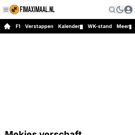
F1
Verstappen
Kalender
WK-stand
Meer
▼
▼
Mekies verschaft