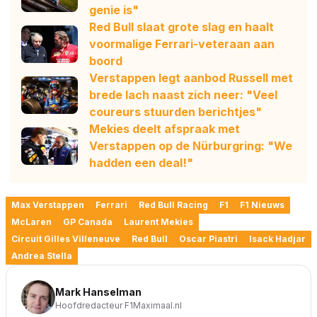
genie is"
Red Bull slaat grote slag en haalt
voormalige Ferrari-veteraan aan
boord
Verstappen legt aanbod Russell met
brede lach naast zich neer: "Veel
coureurs stuurden berichtjes"
Mekies deelt afspraak met
Verstappen op de Nürburgring: "We
hadden een deal!"
Max Verstappen
Ferrari
Red Bull Racing
F1
F1 Nieuws
McLaren
GP Canada
Laurent Mekies
Circuit Gilles Villeneuve
Red Bull
Oscar Piastri
Isack Hadjar
Andrea Stella
Mark Hanselman
Hoofdredacteur F1Maximaal.nl