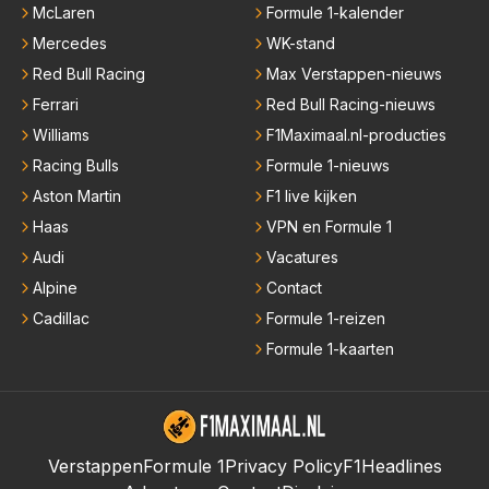
McLaren
Formule 1-kalender
Mercedes
WK-stand
Red Bull Racing
Max Verstappen-nieuws
Ferrari
Red Bull Racing-nieuws
Williams
F1Maximaal.nl-producties
Racing Bulls
Formule 1-nieuws
Aston Martin
F1 live kijken
Haas
VPN en Formule 1
Audi
Vacatures
Alpine
Contact
Cadillac
Formule 1-reizen
Formule 1-kaarten
Verstappen
Formule 1
Privacy Policy
F1Headlines