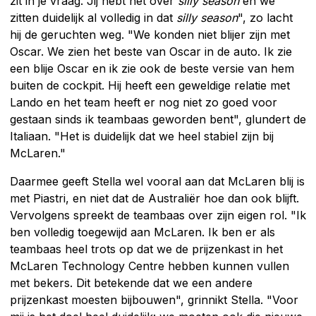
zit in je vraag. Jij hebt het over
silly season
en we
zitten duidelijk al volledig in dat
silly season
", zo lacht
hij de geruchten weg. "We konden niet blijer zijn met
Oscar. We zien het beste van Oscar in de auto. Ik zie
een blije Oscar en ik zie ook de beste versie van hem
buiten de cockpit. Hij heeft een geweldige relatie met
Lando en het team heeft er nog niet zo goed voor
gestaan sinds ik teambaas geworden bent", glundert de
Italiaan. "Het is duidelijk dat we heel stabiel zijn bij
McLaren."
Daarmee geeft Stella wel vooral aan dat McLaren blij is
met Piastri, en niet dat de Australiër hoe dan ook blijft.
Vervolgens spreekt de teambaas over zijn eigen rol. "Ik
ben volledig toegewijd aan McLaren. Ik ben er als
teambaas heel trots op dat we de prijzenkast in het
McLaren Technology Centre hebben kunnen vullen
met bekers. Dit betekende dat we een andere
prijzenkast moesten bijbouwen", grinnikt Stella. "Voor