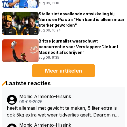
aug 09, 11:10
Stella ziet opvallende ontwikkeling bij
Norris en Piastri: "Hun band is alleen maar
sterker geworden"
aug 09, 10:24
Britse journalist waarschuwt
concurrentie voor Verstappen: "Je kunt
Max nooit afschrijven"
aug 09, 9:35
Meer artikelen
Laatste reacties
Monic Armiento-Hissink
09-08-2026
heeft allemaal met gewicht te maken, 5 liter extra is
ook 5kg extra wat weer tijdverlies geeft. Daarom ne
men veel coureurs ook niet altijd drinken mee in de
Monic Armiento-Hissink