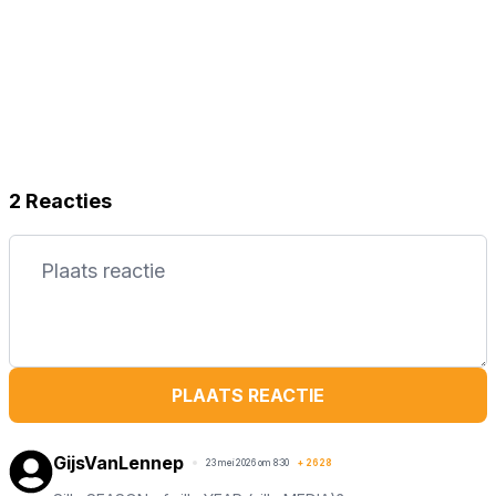
2 Reacties
PLAATS REACTIE
GijsVanLennep
23 mei 2026 om 8:30
+
2628