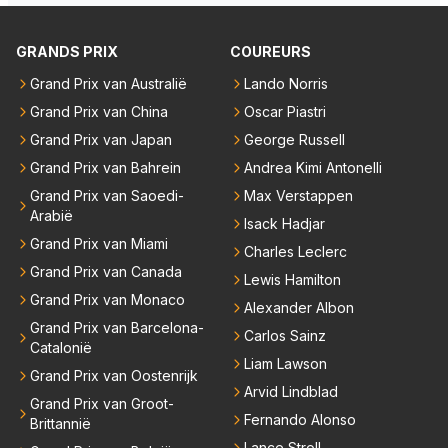
em meer plezier gebracht dan de F1 op dit moment.
ronkende motoren en op de grenzen rijden van de
mogelijkheden. Het ouderwetse racen waarbij de ma
GRANDS PRIX
COUREURS
nnen en jongens verdeeld worden. Als deze auto's g
Grand Prix van Australië
Lando Norris
ebouwd worden zie ik Max het nog wel langer volho
Grand Prix van China
Oscar Piastri
uden dan dat hij op dit moment beweerd. Dan kan hij
zijn talenten en uitzonderlijke klasse laten zien en he
Grand Prix van Japan
George Russell
eft daar enorm veel lol aan.
Grand Prix van Bahrein
Andrea Kimi Antonelli
Grand Prix van Saoedi-
Max Verstappen
Arabië
Isack Hadjar
Grand Prix van Miami
Charles Leclerc
Grand Prix van Canada
Lewis Hamilton
Grand Prix van Monaco
Alexander Albon
Grand Prix van Barcelona-
Carlos Sainz
Catalonië
Liam Lawson
Grand Prix van Oostenrijk
Arvid Lindblad
Grand Prix van Groot-
Fernando Alonso
Brittannië
Lance Stroll