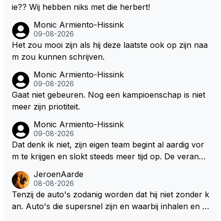
SC moet er na afloop niet nog 5 maar x liter inzitten.
ie?? Wij hebben niks met die herbert!
Monic Armiento-Hissink
09-08-2026
Het zou mooi zijn als hij deze laatste ook op zijn naa
m zou kunnen schrijven.
Monic Armiento-Hissink
09-08-2026
Gaat niet gebeuren. Nog een kampioenschap is niet
meer zijn priotiteit.
Monic Armiento-Hissink
09-08-2026
Dat denk ik niet, zijn eigen team begint al aardig vor
m te krijgen en slokt steeds meer tijd op. De verande
ringen die de komende twee jaar door gevoerd word
JeroenAarde
en zullen ben ik bang niet het gewenste effect hebb
08-08-2026
en. Mocht het wel zo zijn dan zal het 3 jaar zijn, hoo
Tenzij de auto's zodanig worden dat hij niet zonder k
guit 5 jaar maar echt niet langer. Vergeet niet, hij hee
an. Auto's die supersnel zijn en waarbij inhalen en v
ft nu een aantal races in GT3 gereden en dat heeft h
erdedigen uitdagingen zijn! Max houdt van snelheid,