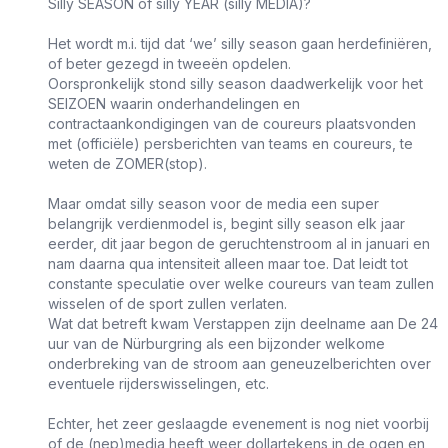
Silly SEASON of silly YEAR (silly MEDIA)?
Het wordt m.i. tijd dat ‘we’ silly season gaan herdefiniëren,
of beter gezegd in tweeën opdelen.
Oorspronkelijk stond silly season daadwerkelijk voor het
SEIZOEN waarin onderhandelingen en
contractaankondigingen van de coureurs plaatsvonden
met (officiële) persberichten van teams en coureurs, te
weten de ZOMER(stop).
Maar omdat silly season voor de media een super
belangrijk verdienmodel is, begint silly season elk jaar
eerder, dit jaar begon de geruchtenstroom al in januari en
nam daarna qua intensiteit alleen maar toe. Dat leidt tot
constante speculatie over welke coureurs van team zullen
wisselen of de sport zullen verlaten.
Wat dat betreft kwam Verstappen zijn deelname aan De 24
uur van de Nürburgring als een bijzonder welkome
onderbreking van de stroom aan geneuzelberichten over
eventuele rijderswisselingen, etc.
Echter, het zeer geslaagde evenement is nog niet voorbij
of de (nep)media heeft weer dollartekens in de ogen en