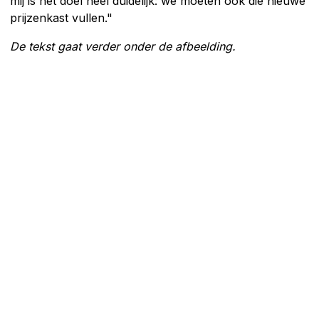
mij is het doel heel duidelijk: we moeten ook die nieuwe
prijzenkast vullen."
De tekst gaat verder onder de afbeelding.